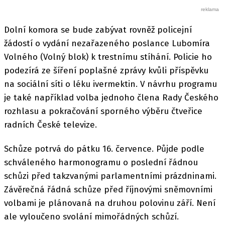
Dolní komora se bude zabývat rovněž policejní
žádostí o vydání nezařazeného poslance Lubomíra
Volného (Volný blok) k trestnímu stíhání. Policie ho
podezírá ze šíření poplašné zprávy kvůli příspěvku
na sociální síti o léku ivermektin. V návrhu programu
je také například volba jednoho člena Rady Českého
rozhlasu a pokračování sporného výběru čtveřice
radních České televize.
Schůze potrvá do pátku 16. července. Půjde podle
schváleného harmonogramu o poslední řádnou
schůzi před takzvanými parlamentními prázdninami.
Závěrečná řádná schůze před říjnovými sněmovními
volbami je plánovaná na druhou polovinu září. Není
ale vyloučeno svolání mimořádných schůzí.