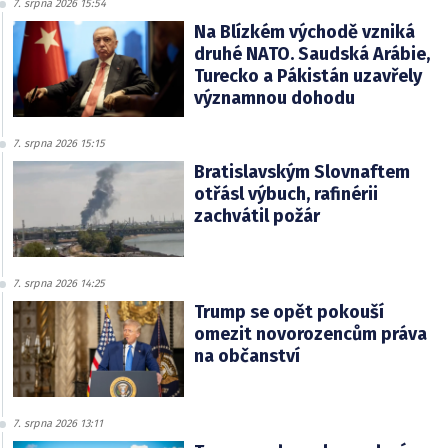
7. srpna 2026 15:54
Na Blízkém východě vzniká
druhé NATO. Saudská Arábie,
Turecko a Pákistán uzavřely
významnou dohodu
7. srpna 2026 15:15
Bratislavským Slovnaftem
otřásl výbuch, rafinérii
zachvátil požár
7. srpna 2026 14:25
Trump se opět pokouší
omezit novorozencům práva
na občanství
7. srpna 2026 13:11