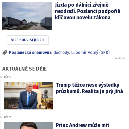
Jízda po dálnici zřejmě
nezdraží. Poslanci podpořili
klíčovou novelu zákona
VÍCE SOUVISEJÍCÍCH
Poslanecká sněmovna
,
důchody
,
Lubomír Volný (SPD)
AKTUÁLNĚ SE DĚJE
včera
Trump těžce nese výsledky
průzkumů. Realita je prý jiná
včera
Princ Andrew může mít