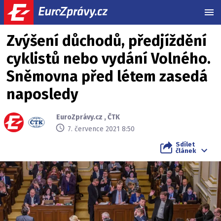
MEN
Zvýšení důchodů, předjíždění
cyklistů nebo vydání Volného.
Sněmovna před létem zasedá
naposledy
EuroZprávy.cz
,
ČTK
7. července 2021 8:50
Sdílet
článek