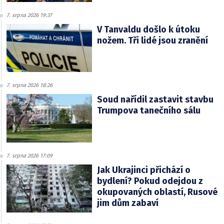
7. srpna 2026 19:37
V Tanvaldu došlo k útoku
nožem. Tři lidé jsou zranění
7. srpna 2026 18:26
Soud nařídil zastavit stavbu
Trumpova tanečního sálu
7. srpna 2026 17:09
Jak Ukrajinci přichází o
bydlení? Pokud odejdou z
okupovaných oblastí, Rusové
jim dům zabaví