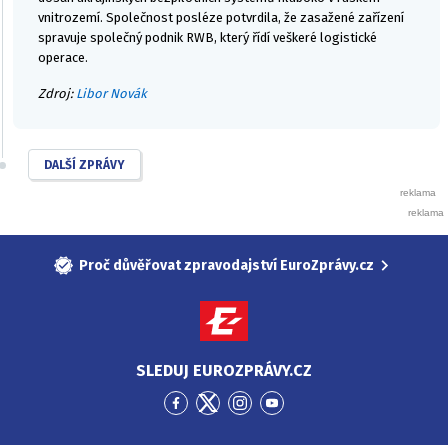
vnitrozemí. Společnost posléze potvrdila, že zasažené zařízení
spravuje společný podnik RWB, který řídí veškeré logistické
operace.
Zdroj:
Libor Novák
DALŠÍ ZPRÁVY
Proč důvěřovat zpravodajství EuroZprávy.cz
SLEDUJ EUROZPRÁVY.CZ
Přejít
Přejít
Přejít
Přejít
na
na
na
na