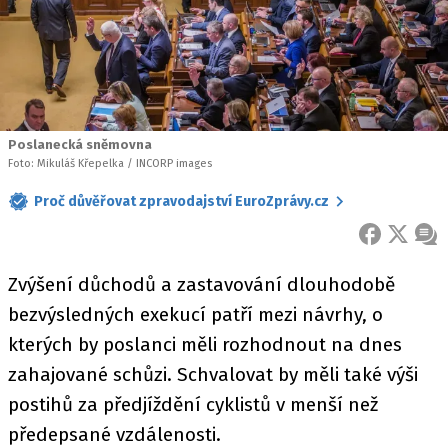
Poslanecká sněmovna
Foto: Mikuláš Křepelka / INCORP images
Proč důvěřovat zpravodajství EuroZprávy.cz
FACEBOOK
X
ZPR
Zvýšení důchodů a zastavování dlouhodobě
bezvýsledných exekucí patří mezi návrhy, o
kterých by poslanci měli rozhodnout na dnes
zahajované schůzi. Schvalovat by měli také výši
postihů za předjíždění cyklistů v menší než
předepsané vzdálenosti.