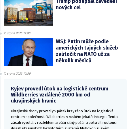
Trump podepsal zavedení
nových cel
7. srpna 2026 12:00
WSJ: Putin může podle
amerických tajných služeb
zaútočit na NATO už za
několik měsíců
7. srpna 2026 10:50
Kyjev provedl útok na logistické centrum
Wildberries vzdálené 2000 km od
ukrajinských hranic
Ukrajinské drony provedly v pátek brzy ráno útok na logistické
centrum společnosti Wildberries v ruském Jekatěrinburgu. Tento
zásah vyvolal v rozlehlém areálu silný požár a potvrdil rostoucí
dosah ukrajinských bezpilotních systémů hluboko v ruském