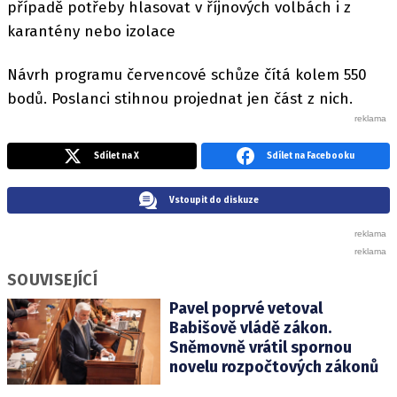
případě potřeby hlasovat v říjnových volbách i z
karantény nebo izolace
Návrh programu červencové schůze čítá kolem 550
bodů. Poslanci stihnou projednat jen část z nich.
Sdílet na X
Sdílet na Facebooku
Vstoupit do diskuze
SOUVISEJÍCÍ
Pavel poprvé vetoval
Babišově vládě zákon.
Sněmovně vrátil spornou
novelu rozpočtových zákonů