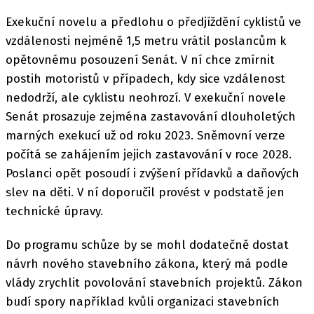
Exekuční novelu a předlohu o předjíždění cyklistů ve
vzdálenosti nejméně 1,5 metru vrátil poslancům k
opětovnému posouzení Senát. V ní chce zmírnit
postih motoristů v případech, kdy sice vzdálenost
nedodrží, ale cyklistu neohrozí. V exekuční novele
Senát prosazuje zejména zastavování dlouholetých
marných exekucí už od roku 2023. Sněmovní verze
počítá se zahájením jejich zastavování v roce 2028.
Poslanci opět posoudí i zvýšení přídavků a daňových
slev na děti. V ní doporučil provést v podstatě jen
technické úpravy.
Do programu schůze by se mohl dodatečně dostat
návrh nového stavebního zákona, který má podle
vlády zrychlit povolování stavebních projektů. Zákon
budí spory například kvůli organizaci stavebních