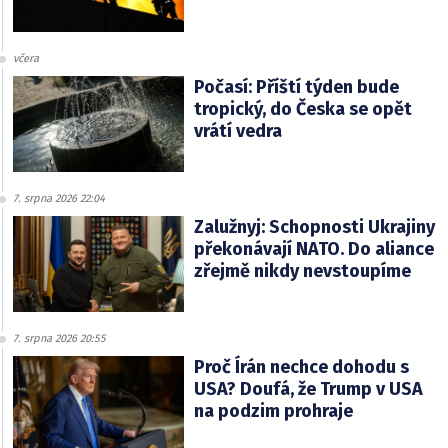
včera
Počasí: Příští týden bude
tropický, do Česka se opět
vrátí vedra
7. srpna 2026 22:04
Zalužnyj: Schopnosti Ukrajiny
překonávají NATO. Do aliance
zřejmě nikdy nevstoupíme
7. srpna 2026 20:55
Proč Írán nechce dohodu s
USA? Doufá, že Trump v USA
na podzim prohraje