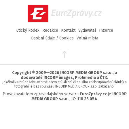
Facebook
Twitter
Instagram
YouTube
EuroZprávy.cz
Etický kodex
Redakce
Kontakt
Vydavatel
Inzerce
Osobní údaje / Cookies
Volná místa
Přejít
na
začátek
stránky
Copyright © 2009—2026 INCORP MEDIA GROUP s.r.o., a
dodavatelé INCORP images, Profimedia a ČTK.
Jakékoliv užití obsahu včetně převzetí, šíření či dalšího zpřístupňování článků a
fotografií je bez souhlasu INCORP MEDIA GROUP s.r.o. zakázáno.
Provozovatelem zpravodajského serveru
EuroZprávy.cz
je
INCORP
MEDIA GROUP s.r.o.
, IC:
118 23 054
.