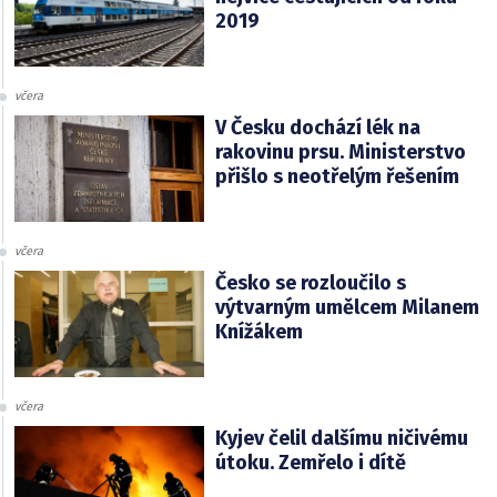
2019
včera
V Česku dochází lék na
rakovinu prsu. Ministerstvo
přišlo s neotřelým řešením
včera
Česko se rozloučilo s
výtvarným umělcem Milanem
Knížákem
včera
Kyjev čelil dalšímu ničivému
útoku. Zemřelo i dítě