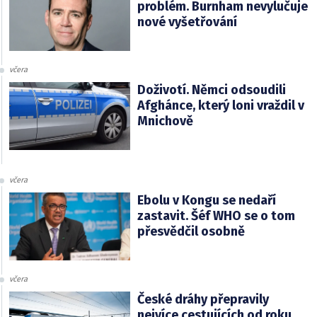
problém. Burnham nevylučuje
nové vyšetřování
včera
Doživotí. Němci odsoudili
Afghánce, který loni vraždil v
Mnichově
včera
Ebolu v Kongu se nedaří
zastavit. Šéf WHO se o tom
přesvědčil osobně
včera
České dráhy přepravily
nejvíce cestujících od roku