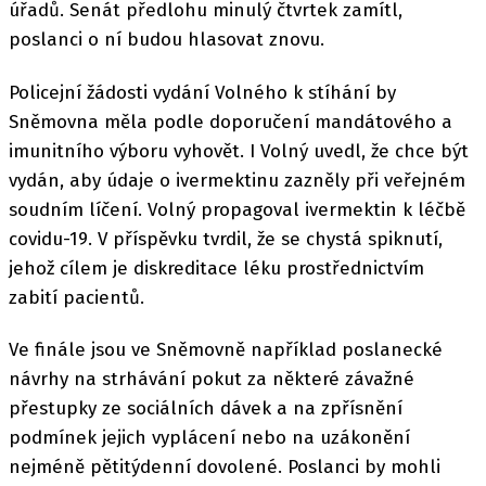
úřadů. Senát předlohu minulý čtvrtek zamítl,
poslanci o ní budou hlasovat znovu.
Policejní žádosti vydání Volného k stíhání by
Sněmovna měla podle doporučení mandátového a
imunitního výboru vyhovět. I Volný uvedl, že chce být
vydán, aby údaje o ivermektinu zazněly při veřejném
soudním líčení. Volný propagoval ivermektin k léčbě
covidu-19. V příspěvku tvrdil, že se chystá spiknutí,
jehož cílem je diskreditace léku prostřednictvím
zabití pacientů.
Ve finále jsou ve Sněmovně například poslanecké
návrhy na strhávání pokut za některé závažné
přestupky ze sociálních dávek a na zpřísnění
podmínek jejich vyplácení nebo na uzákonění
nejméně pětitýdenní dovolené. Poslanci by mohli