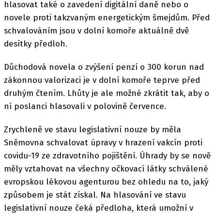
hlasovat také o zavedení digitální daně nebo o
novele proti takzvaným energetickým šmejdům. Před
schvalováním jsou v dolní komoře aktuálně dvě
desítky předloh.
Důchodová novela o zvýšení penzí o 300 korun nad
zákonnou valorizaci je v dolní komoře teprve před
druhým čtením. Lhůty je ale možné zkrátit tak, aby o
ní poslanci hlasovali v polovině července.
Zrychleně ve stavu legislativní nouze by měla
Sněmovna schvalovat úpravy v hrazení vakcín proti
covidu-19 ze zdravotního pojištění. Úhrady by se nově
měly vztahovat na všechny očkovací látky schválené
evropskou lékovou agenturou bez ohledu na to, jaký
způsobem je stát získal. Na hlasování ve stavu
legislativní nouze čeká předloha, která umožní v