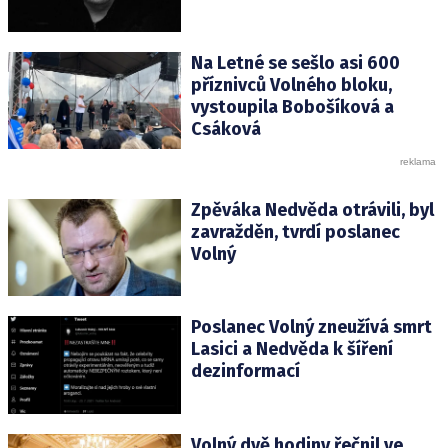
Na Letné se sešlo asi 600
příznivců Volného bloku,
vystoupila Bobošíková a
Csáková
Zpěváka Nedvěda otrávili, byl
zavražděn, tvrdí poslanec
Volný
Poslanec Volný zneužívá smrt
Lasici a Nedvěda k šíření
dezinformací
Volný dvě hodiny řečnil ve