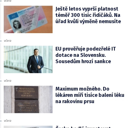
včera
Ještě letos vyprší platnost
téměř 300 tisíc řidičáků. Na
úřad kvůli výměně nemusíte
včera
EU prověřuje podezřelé IT
dotace na Slovensku.
Sousedům hrozí sankce
včera
Maximum možného. Do
lékáren míří tisíce balení léku
na rakovinu prsu
včera