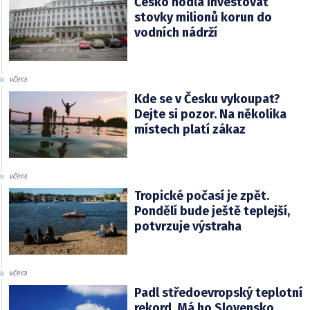
Česko hodlá investovat
stovky milionů korun do
vodních nádrží
včera
Kde se v Česku vykoupat?
Dejte si pozor. Na několika
místech platí zákaz
včera
Tropické počasí je zpět.
Pondělí bude ještě teplejší,
potvrzuje výstraha
včera
Padl středoevropský teplotní
rekord. Má ho Slovensko