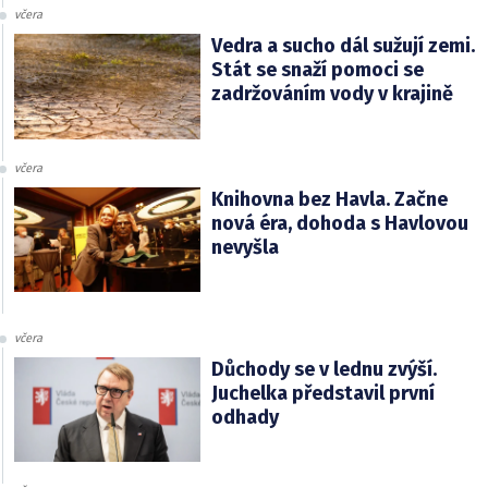
včera
Vedra a sucho dál sužují zemi.
Stát se snaží pomoci se
zadržováním vody v krajině
včera
Knihovna bez Havla. Začne
nová éra, dohoda s Havlovou
nevyšla
včera
Důchody se v lednu zvýší.
Juchelka představil první
odhady