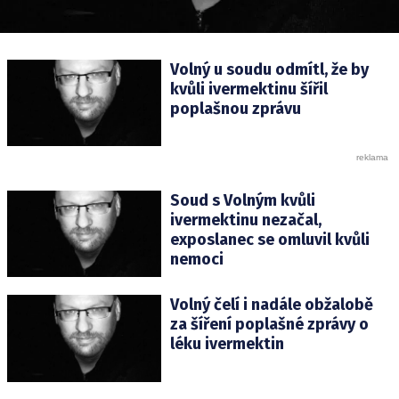
Volný u soudu odmítl, že by
kvůli ivermektinu šířil
poplašnou zprávu
Soud s Volným kvůli
ivermektinu nezačal,
exposlanec se omluvil kvůli
nemoci
Volný čelí i nadále obžalobě
za šíření poplašné zprávy o
léku ivermektin