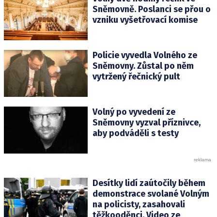
Sněmovně. Poslanci se přou o
vzniku vyšetřovací komise
Policie vyvedla Volného ze
Sněmovny. Zůstal po něm
vytržený řečnický pult
Volný po vyvedení ze
Sněmovny vyzval příznivce,
aby podváděli s testy
Desítky lidí zaútočily během
demonstrace svolané Volným
na policisty, zasahovali
těžkooděnci. Video ze