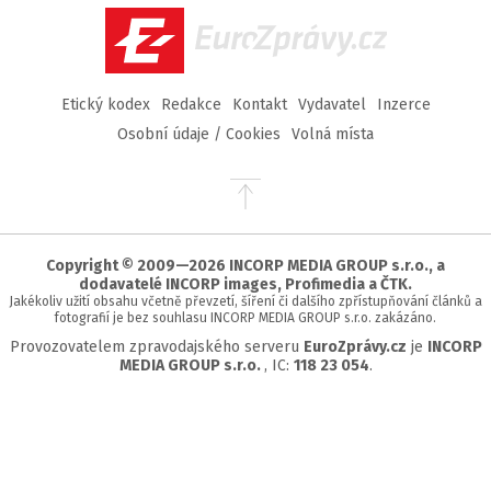
EuroZprávy.cz
Etický kodex
Redakce
Kontakt
Vydavatel
Inzerce
Osobní údaje / Cookies
Volná místa
Přejít
na
začátek
stránky
Copyright © 2009—2026 INCORP MEDIA GROUP s.r.o., a
dodavatelé INCORP images, Profimedia a ČTK.
Jakékoliv užití obsahu včetně převzetí, šíření či dalšího zpřístupňování článků a
fotografií je bez souhlasu INCORP MEDIA GROUP s.r.o. zakázáno.
Provozovatelem zpravodajského serveru
EuroZprávy.cz
je
INCORP
MEDIA GROUP s.r.o.
, IC:
118 23 054
.