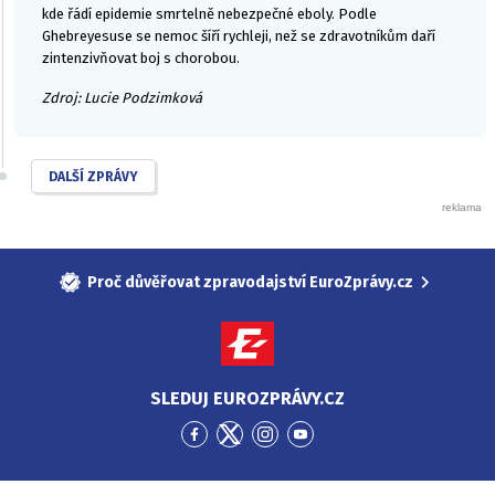
kde řádí epidemie smrtelně nebezpečné eboly. Podle
Ghebreyesuse se nemoc šíří rychleji, než se zdravotníkům daří
zintenzivňovat boj s chorobou.
Zdroj: Lucie Podzimková
DALŠÍ ZPRÁVY
Proč důvěřovat zpravodajství EuroZprávy.cz
SLEDUJ EUROZPRÁVY.CZ
Přejít
Přejít
Přejít
Přejít
na
na
na
na
Facebook
Twitter
Instagram
YouTube