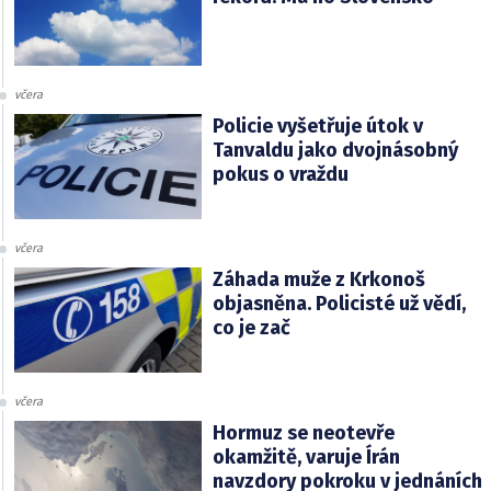
včera
Policie vyšetřuje útok v
Tanvaldu jako dvojnásobný
pokus o vraždu
včera
Záhada muže z Krkonoš
objasněna. Policisté už vědí,
co je zač
včera
Hormuz se neotevře
okamžitě, varuje Írán
navzdory pokroku v jednáních