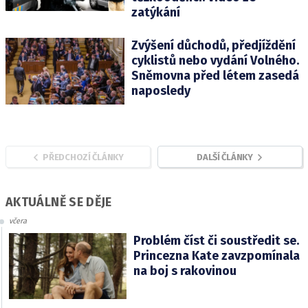
zatýkání
Zvýšení důchodů, předjíždění
cyklistů nebo vydání Volného.
Sněmovna před létem zasedá
naposledy
PŘEDCHOZÍ ČLÁNKY
DALŠÍ ČLÁNKY
AKTUÁLNĚ SE DĚJE
včera
Problém číst či soustředit se.
Princezna Kate zavzpomínala
na boj s rakovinou