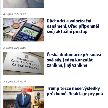
8. srpna 2026 21:49
Důchodci a valorizační
oznámení. Úřad připomněl
svůj aktuální postup
8. srpna 2026 20:05
Česká diplomacie přesouvá
své síly. Jeden konzulát
zanikne, jiný vznikne
8. srpna 2026 19:16
Trump těžce nese výsledky
průzkumů. Realita je prý jiná