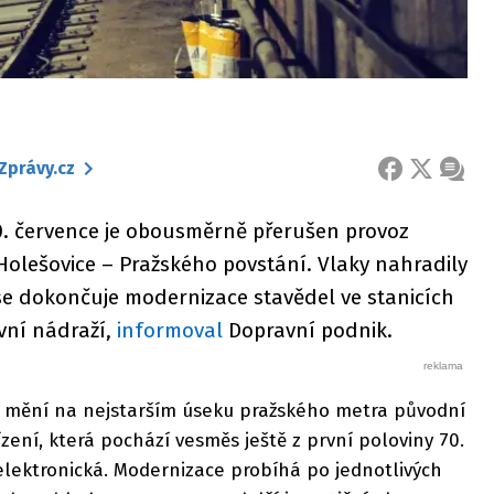
Zprávy.cz
FACEBOOK
X
ZPRÁ
0. července je obousměrně přerušen provoz
Holešovice – Pražského povstání. Vlaky nahradily
se dokončuje modernizace stavědel ve stanicích
vní nádraží,
informoval
Dopravní podnik.
ce mění na nejstarším úseku pražského metra původní
zení, která pochází vesměs ještě z první poloviny 70.
 elektronická. Modernizace probíhá po jednotlivých