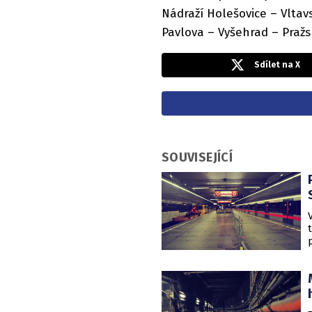
Nádraží Holešovice – Vltav
Pavlova – Vyšehrad – Praž
Sdílet na X
SOUVISEJÍCÍ