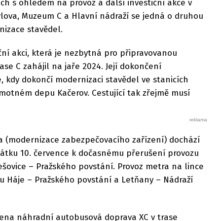
ch s ohledem na provoz a další investiční akce v
Pavlova, Muzeum C a Hlavní nádraží se jedná o druhou
izace stavědel.
ční akci, která je nezbytná pro připravovanou
se C zahájil na jaře 2024. Její dokončení
, kdy dokončí modernizaci stavědel ve stanicích
amotném depu Kačerov. Cestující tak zřejmě musí
ra (modernizace zabezpečovacího zařízení) dochází
pátku 10. července k dočasnému přerušení provozu
šovice – Pražského povstání. Provoz metra na lince
u Háje – Pražského povstání a Letňany – Nádraží
ena náhradní autobusová doprava XC v trase