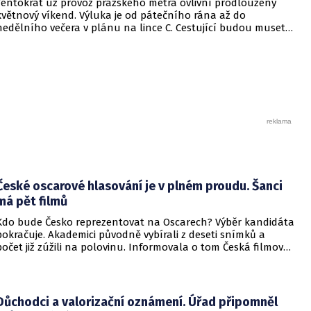
Tentokrát už provoz pražského metra ovlivní prodloužený
květnový víkend. Výluka je od pátečního rána až do
nedělního večera v plánu na lince C. Cestující budou muset
do autobusů a tramvají.
České oscarové hlasování je v plném proudu. Šanci
má pět filmů
Kdo bude Česko reprezentovat na Oscarech? Výběr kandidáta
pokračuje. Akademici původně vybírali z deseti snímků a
počet již zúžili na polovinu. Informovala o tom Česká filmová
a televizní akademie.
Důchodci a valorizační oznámení. Úřad připomněl