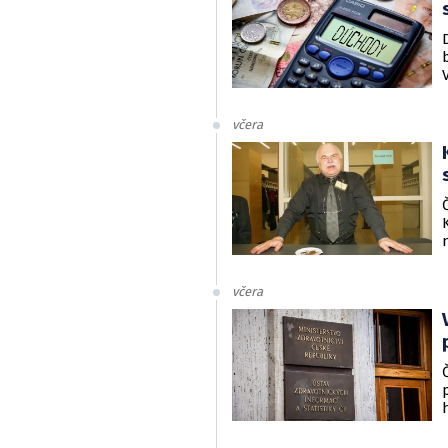
včera
včera