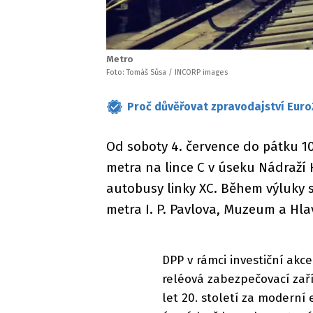
Metro
Foto: Tomáš Sůsa / INCORP images
Proč důvěřovat zpravodajství Euro
Od soboty 4. července do pátku 1
metra na lince C v úseku Nádraží 
autobusy linky XC. Během výluky 
metra I. P. Pavlova, Muzeum a Hla
DPP v rámci investiční ak
reléová zabezpečovací zaří
let 20. století za moderní