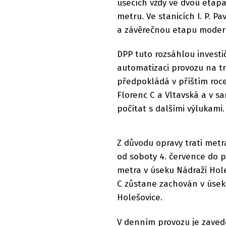
úsecích vždy ve dvou etapá
metru. Ve stanicích I. P. 
a závěrečnou etapu modern
DPP tuto rozsáhlou investi
automatizaci provozu na tra
předpokládá v příštím roce
Florenc C a Vltavská a v s
počítat s dalšími výlukami.
Z důvodu opravy trati met
od soboty 4. července do 
metra v úseku Nádraží Hole
C zůstane zachován v úsek
Holešovice.
V denním provozu je zaved