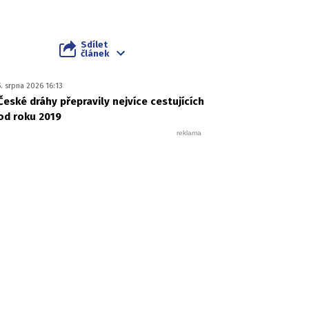
Sdílet
článek
5. srpna 2026 16:13
České dráhy přepravily nejvíce cestujících
od roku 2019