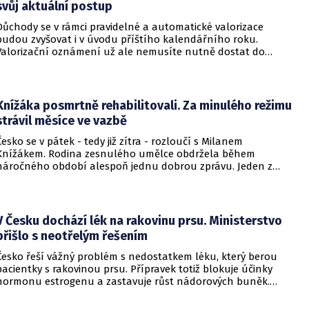
svůj aktuální postup
Důchody se v rámci pravidelné a automatické valorizace
budou zvyšovat i v úvodu příštího kalendářního roku.
Valorizační oznámení už ale nemusíte nutně dostat do
schránky. Pokud ho člověk chce mít na papíře, může si o něj
požádat.
Knížáka posmrtně rehabilitovali. Za minulého režimu
strávil měsíce ve vazbě
Česko se v pátek - tedy již zítra - rozloučí s Milanem
Knížákem. Rodina zesnulého umělce obdržela během
náročného období alespoň jednu dobrou zprávu. Jeden z
pražských obvodních soudů Knížáka definitivně rehabilitoval
za vazební stíhání v dobách komunistického režimu.
V Česku dochází lék na rakovinu prsu. Ministerstvo
přišlo s neotřelým řešením
Česko řeší vážný problém s nedostatkem léku, který berou
pacientky s rakovinou prsu. Přípravek totiž blokuje účinky
hormonu estrogenu a zastavuje růst nádorových buněk.
Pomoci má zvláštní léčebný program, který připravilo
ministerstvo zdravotnictví.