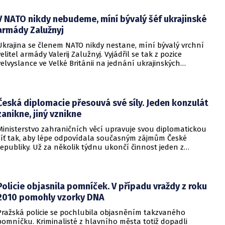
V NATO nikdy nebudeme, míní bývalý šéf ukrajinské
armády Zalužnyj
Ukrajina se členem NATO nikdy nestane, míní bývalý vrchní
velitel armády Valerij Zalužnyj. Vyjádřil se tak z pozice
velvyslance ve Velké Británii na jednání ukrajinských
diplomatů v Kyjevě. Představitele své země nabádal k tomu,
aby se snažila uzavřít jiné aliance.
Česká diplomacie přesouvá své síly. Jeden konzulát
zanikne, jiný vznikne
Ministerstvo zahraničních věcí upravuje svou diplomatickou
síť tak, aby lépe odpovídala současným zájmům České
republiky. Už za několik týdnu ukončí činnost jeden z
konzulátů, jiný ji naopak zahájí. Ministerstvo o tom
informovalo na webu.
Policie objasnila pomníček. V případu vraždy z roku
2010 pomohly vzorky DNA
Pražská policie se pochlubila objasněním takzvaného
pomníčku. Kriminalisté z hlavního města totiž dopadli