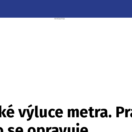
ké výluce metra. P
co se opravuje