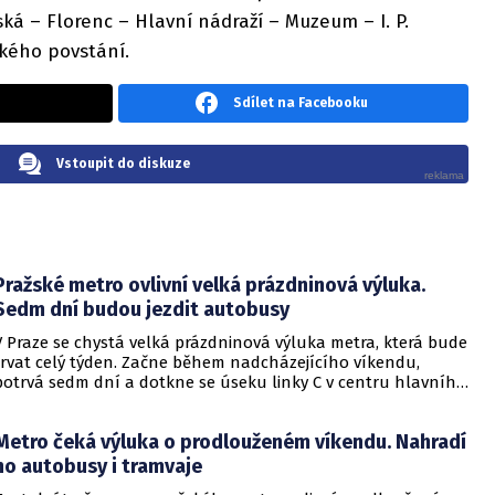
ská – Florenc – Hlavní nádraží – Muzeum – I. P.
ského povstání.
Sdílet na Facebooku
Vstoupit do diskuze
Pražské metro ovlivní velká prázdninová výluka.
Sedm dní budou jezdit autobusy
V Praze se chystá velká prázdninová výluka metra, která bude
trvat celý týden. Začne během nadcházejícího víkendu,
potrvá sedm dní a dotkne se úseku linky C v centru hlavního
města. Podle dopravce proběhne oprava trati.
Metro čeká výluka o prodlouženém víkendu. Nahradí
ho autobusy i tramvaje