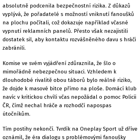
absolutně podcenila bezpečnostní rizika. Z důkazů
vyplývá, že pořadatelé s možností vniknutí fanoušků
na plochu počítali, což dokazuje například včasné
vypnutí reklamních panelů. Přesto však nezajistili
dostatek sil, aby kontaktu rozvášněného davu s hráči
zabránili.
Komise ve svém vyjádření zdůraznila, že šlo o
mimořádně nebezpečnou situaci. Vzhledem k
dlouhodobé rivalitě obou táborů bylo reálné riziko,
že dojde k masové bitce přímo na ploše. Domácí klub
navíc v kritickou chvíli včas nepožádal o pomoc Policii
ČR, čímž nechal hráče a rozhodčí napospas
útočníkům.
Tím postihy nekončí. Tvrdík na Oneplay Sport už dříve
oznámil, že éra dialogu s problémovými fanoušky