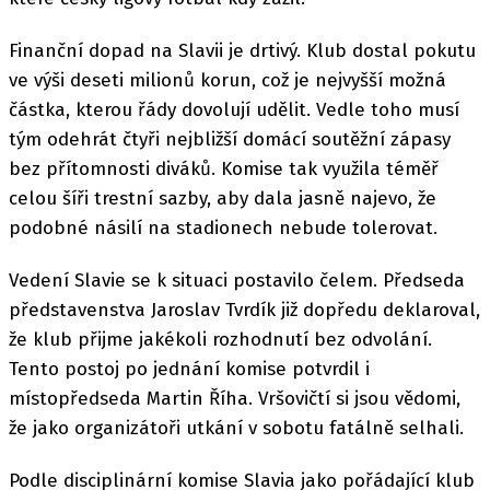
Finanční dopad na Slavii je drtivý. Klub dostal pokutu
ve výši deseti milionů korun, což je nejvyšší možná
částka, kterou řády dovolují udělit. Vedle toho musí
tým odehrát čtyři nejbližší domácí soutěžní zápasy
bez přítomnosti diváků. Komise tak využila téměř
celou šíři trestní sazby, aby dala jasně najevo, že
podobné násilí na stadionech nebude tolerovat.
Vedení Slavie se k situaci postavilo čelem. Předseda
představenstva Jaroslav Tvrdík již dopředu deklaroval,
že klub přijme jakékoli rozhodnutí bez odvolání.
Tento postoj po jednání komise potvrdil i
místopředseda Martin Říha. Vršovičtí si jsou vědomi,
že jako organizátoři utkání v sobotu fatálně selhali.
Podle disciplinární komise Slavia jako pořádající klub