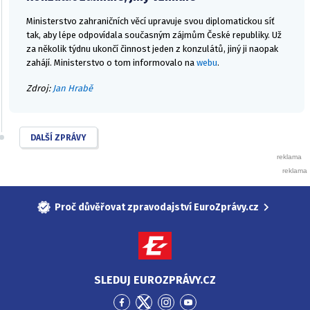
Ministerstvo zahraničních věcí upravuje svou diplomatickou síť
tak, aby lépe odpovídala současným zájmům České republiky. Už
za několik týdnu ukončí činnost jeden z konzulátů, jiný ji naopak
zahájí. Ministerstvo o tom informovalo na
webu
.
Zdroj:
Jan Hrabě
DALŠÍ ZPRÁVY
Proč důvěřovat zpravodajství EuroZprávy.cz
SLEDUJ EUROZPRÁVY.CZ
Přejít
Přejít
Přejít
Přejít