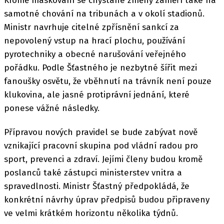
Kromě maskování se chystané změny zaměří také na
samotné chování na tribunách a v okolí stadionů.
Ministr navrhuje citelné zpřísnění sankcí za
nepovolený vstup na hrací plochu, používání
pyrotechniky a obecné narušování veřejného
pořádku. Podle Šťastného je nezbytné šířit mezi
fanoušky osvětu, že vběhnutí na trávník není pouze
klukovina, ale jasné protiprávní jednání, které
ponese vážné následky.
Přípravou nových pravidel se bude zabývat nově
vznikající pracovní skupina pod vládní radou pro
sport, prevenci a zdraví. Jejími členy budou kromě
poslanců také zástupci ministerstev vnitra a
spravedlnosti. Ministr Šťastný předpokládá, že
konkrétní návrhy úprav předpisů budou připraveny
ve velmi krátkém horizontu několika týdnů.