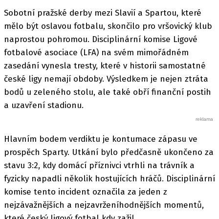
Sobotní pražské derby mezi Slavií a Spartou, které
mělo být oslavou fotbalu, skončilo pro vršovický klub
naprostou pohromou. Disciplinární komise Ligové
fotbalové asociace (LFA) na svém mimořádném
zasedání vynesla tresty, které v historii samostatné
české ligy nemají obdoby. Výsledkem je nejen ztráta
bodů u zeleného stolu, ale také obří finanční postih
a uzavření stadionu.
Hlavním bodem verdiktu je kontumace zápasu ve
prospěch Sparty. Utkání bylo předčasně ukončeno za
stavu 3:2, kdy domácí příznivci vtrhli na trávník a
fyzicky napadli několik hostujících hráčů. Disciplinární
komise tento incident označila za jeden z
nejzávažnějších a nejzavrženíhodnějších momentů,
které český ligový fotbal kdy zažil.