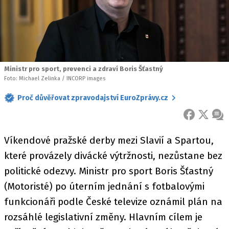
Ministr pro sport, prevenci a zdraví Boris Šťastný
Foto: Michael Zelinka / INCORP images
Proč důvěřovat zpravodajství EuroZprávy.cz
FACEBOOK
X
ZPR
Víkendové pražské derby mezi Slavií a Spartou,
které provázely divácké výtržnosti, nezůstane bez
politické odezvy. Ministr pro sport Boris Šťastný
(Motoristé) po úterním jednání s fotbalovými
funkcionáři podle České televize oznámil plán na
rozsáhlé legislativní změny. Hlavním cílem je