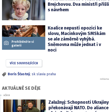
Brejchovou. Dva ministři přišli
s návrhem
Koalice nepustí opozici ke
slovu, Macinkovým SMSkám
se ale záměrně vyhýbá.
Prohlédněte si
Sněmovna může jednat i v
galerii
noci
VÍCE SOUVISEJÍCÍCH
Boris Šťastný
,
sk slavia praha
AKTUÁLNĚ SE DĚJE
včera
Zalužnyj: Schopnosti Ukrajiny
překonávají NATO. Do aliance