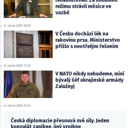
rehabilitovali. Za minulého
režimu strávil měsíce ve
vazbě
6. srpna 2026 18:03
V Česku dochází lék na
rakovinu prsu. Ministerstvo
přišlo s neotřelým řešením
6. srpna 2026 17:18
V NATO nikdy nebudeme, míní
bývalý šéf ukrajinské armády
Zalužnyj
6. srpna 2026 16:14
Česká diplomacie přesouvá své síly. Jeden
konzulát zanikne, jiný vznikne