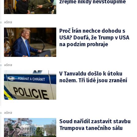
zřejmě nikdy nevstoupíme
včera
Proč Írán nechce dohodu s
USA? Doufá, že Trump v USA
na podzim prohraje
včera
V Tanvaldu došlo k útoku
nožem. Tři lidé jsou zranění
včera
Soud nařídil zastavit stavbu
Trumpova tanečního sálu