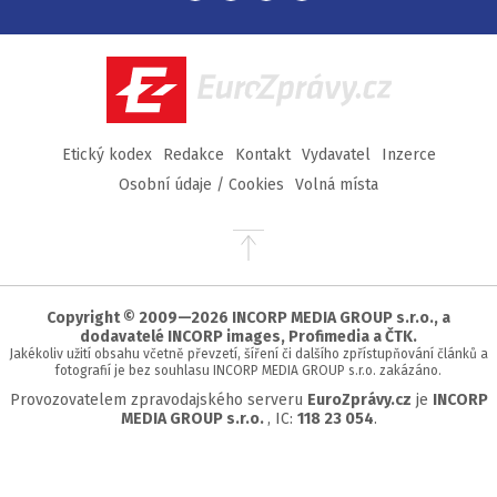
na
na
na
na
Facebook
Twitter
Instagram
YouTube
EuroZprávy.cz
Etický kodex
Redakce
Kontakt
Vydavatel
Inzerce
Osobní údaje / Cookies
Volná místa
Přejít
na
začátek
stránky
Copyright © 2009—2026 INCORP MEDIA GROUP s.r.o., a
dodavatelé INCORP images, Profimedia a ČTK.
Jakékoliv užití obsahu včetně převzetí, šíření či dalšího zpřístupňování článků a
fotografií je bez souhlasu INCORP MEDIA GROUP s.r.o. zakázáno.
Provozovatelem zpravodajského serveru
EuroZprávy.cz
je
INCORP
MEDIA GROUP s.r.o.
, IC:
118 23 054
.