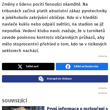
Změny v Edenu pocítí fanoušci okamžitě. Na
tribunách začíná platit absolutní zákaz pyrotechniky
a jakéhokoliv zakrývání obličeje. Kdo si v hledišti
navleče kuklu nebo odpálí světlici, na stadion se již
nepodívá. Vedení klubu navíc zvažuje, že u turniketů
zavede povinnou kontrolu občanských průkazů, aby
mělo stoprocentní přehled o tom, kdo se v rizikových
sektorech nachází.
Sdílet na X
Sdílet na Facebooku
Vstoupit do diskuze
SOUVISEJÍCÍ
První informace o rozloučení s