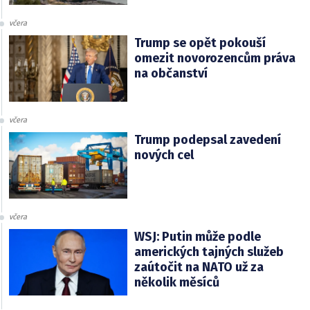
včera
Trump se opět pokouší
omezit novorozencům práva
na občanství
včera
Trump podepsal zavedení
nových cel
včera
WSJ: Putin může podle
amerických tajných služeb
zaútočit na NATO už za
několik měsíců