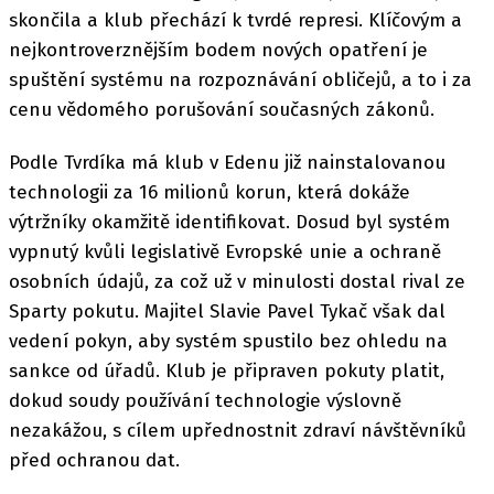
skončila a klub přechází k tvrdé represi. Klíčovým a
nejkontroverznějším bodem nových opatření je
spuštění systému na rozpoznávání obličejů, a to i za
cenu vědomého porušování současných zákonů.
Podle Tvrdíka má klub v Edenu již nainstalovanou
technologii za 16 milionů korun, která dokáže
výtržníky okamžitě identifikovat. Dosud byl systém
vypnutý kvůli legislativě Evropské unie a ochraně
osobních údajů, za což už v minulosti dostal rival ze
Sparty pokutu. Majitel Slavie Pavel Tykač však dal
vedení pokyn, aby systém spustilo bez ohledu na
sankce od úřadů. Klub je připraven pokuty platit,
dokud soudy používání technologie výslovně
nezakážou, s cílem upřednostnit zdraví návštěvníků
před ochranou dat.