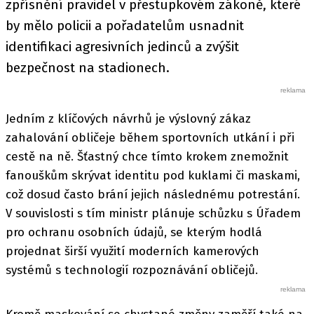
zpřísnění pravidel v přestupkovém zákoně, které
by mělo policii a pořadatelům usnadnit
identifikaci agresivních jedinců a zvýšit
bezpečnost na stadionech.
Jedním z klíčových návrhů je výslovný zákaz
zahalování obličeje během sportovních utkání i při
cestě na ně. Šťastný chce tímto krokem znemožnit
fanouškům skrývat identitu pod kuklami či maskami,
což dosud často brání jejich následnému potrestání.
V souvislosti s tím ministr plánuje schůzku s Úřadem
pro ochranu osobních údajů, se kterým hodlá
projednat širší využití moderních kamerových
systémů s technologií rozpoznávání obličejů.