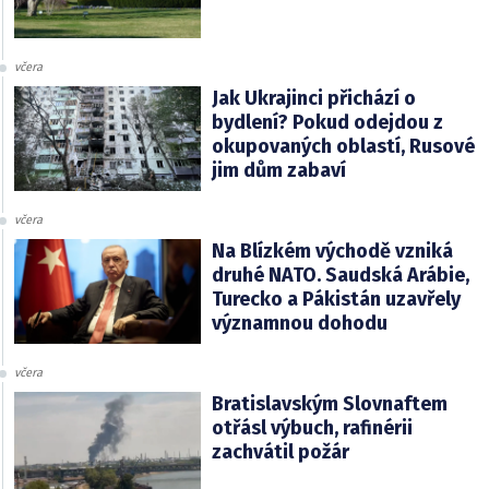
včera
Jak Ukrajinci přichází o
bydlení? Pokud odejdou z
okupovaných oblastí, Rusové
jim dům zabaví
včera
Na Blízkém východě vzniká
druhé NATO. Saudská Arábie,
Turecko a Pákistán uzavřely
významnou dohodu
včera
Bratislavským Slovnaftem
otřásl výbuch, rafinérii
zachvátil požár