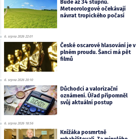
Bude až 34 stupňů.
Meteorologové očekávají
návrat tropického počasí
6. srpna 2026 22:01
České oscarové hlasování je v
plném proudu. Šanci má pět
filmů
6. srpna 2026 20:10
Důchodci a valorizační
oznámení. Úřad připomněl
svůj aktuální postup
6. srpna 2026 18:56
Knížáka posmrtně