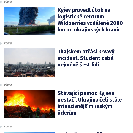
včera
Kyjev provedl útok na
logistické centrum
Wildberries vzdálené 2000
km od ukrajinských hranic
včera
Thajskem otřásl krvavý
incident. Student zabil
nejméně šest lidí
včera
Stávající pomoc Kyjevu
nestačí. Ukrajina čelí stále
intenzivnějším ruským
úderům
včera