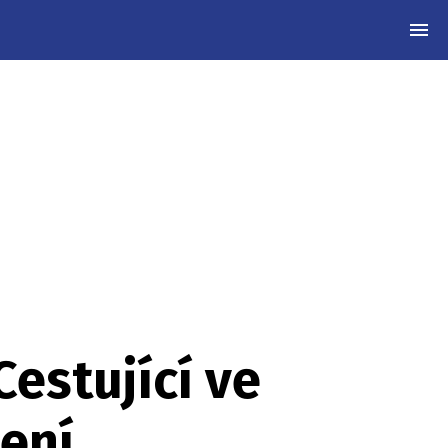
MEN
Cestující ve
čení