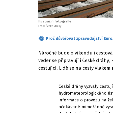
Ilustrační fotografie.
Foto: České dráhy
Proč důvěřovat zpravodajství Euro
Náročné bude o víkendu i cestov
veder se připravují i České dráhy, 
cestující. Lidé se na cesty vlakem 
České dráhy vyzvaly cestuj
hydrometeorologického úst
informace o provozu na žele
očekávané mimořádně vysoké