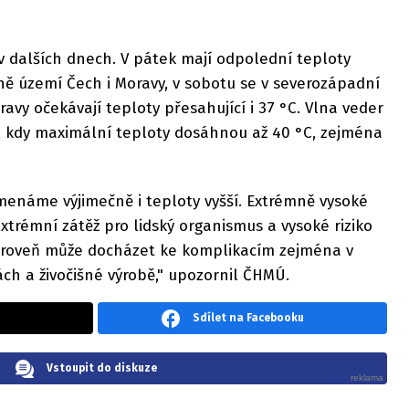
v dalších dnech. V pátek mají odpolední teploty
ně území Čech i Moravy, v sobotu se v severozápadní
avy očekávají teploty přesahující i 37 °C. Vlna veder
i, kdy maximální teploty dosáhnou až 40 °C, zejména
menáme výjimečně i teploty vyšší. Extrémně vysoké
trémní zátěž pro lidský organismus a vysoké riziko
ároveň může docházet ke komplikacím zejména v
ách a živočišné výrobě," upozornil ČHMÚ.
Sdílet na Facebooku
Vstoupit do diskuze