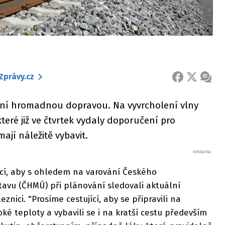
Zprávy.cz
FACEBOOK
X
ZPRÁ
ání hromadnou dopravou. Na vyvrcholení vlny
které již ve čtvrtek vydaly doporučení pro
mají náležitě vybavit.
ící, aby s ohledem na varování Českého
avu (ČHMÚ) při plánování sledovali aktuální
znici. "Prosíme cestující, aby se připravili na
 teploty a vybavili se i na kratší cestu především