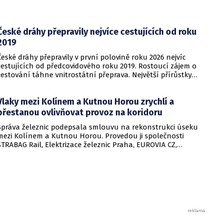
České dráhy přepravily nejvíce cestujících od roku
2019
České dráhy přepravily v první polovině roku 2026 nejvíc
cestujících od předcovidového roku 2019. Rostoucí zájem o
cestování táhne vnitrostátní přeprava. Největší přírůstky
cestujících zaznamenal dopravce v rámci regionálních
dopravních systémů a na vybraných dálkových linkách s
Vlaky mezi Kolínem a Kutnou Horou zrychlí a
velkým konkurenčním potenciálem, především v porovnání s
individuálním motorismem.
přestanou ovlivňovat provoz na koridoru
Správa železnic podepsala smlouvu na rekonstrukci úseku
mezi Kolínem a Kutnou Horou. Provedou ji společnosti
STRABAG Rail, Elektrizace železnic Praha, EUROVIA CZ,
EUROVIA Železniční stavby a GJW Praha, které podaly
nejvýhodnější nabídku ve výši 1,656 miliardy korun. To je o
více než pětinu nižší cena, než byl cenový strop. Vlaky mezi
dvěma významnými centry středních Čech výrazně zrychlí,
díky nové propojce se už nebudou blokovat se spoji na
koridoru. Informovalo o tom ministerstvo dopravy.