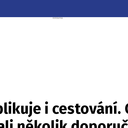
ikuje i cestování. 
ali několik doporu