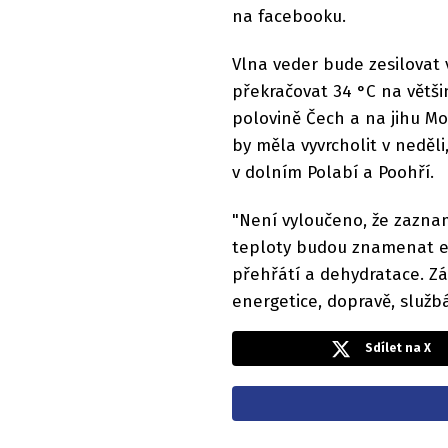
na facebooku.
Vlna veder bude zesilovat 
překračovat 34 °C na větši
polovině Čech a na jihu Mor
by měla vyvrcholit v neděl
v dolním Polabí a Poohří.
"Není vyloučeno, že zazna
teploty budou znamenat ex
přehřátí a dehydratace. Z
energetice, dopravě, služb
Sdílet na X