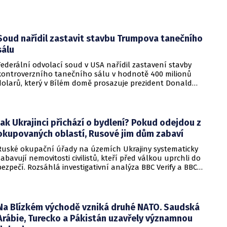
Soud nařídil zastavit stavbu Trumpova tanečního
sálu
Federální odvolací soud v USA nařídil zastavení stavby
kontroverzního tanečního sálu v hodnotě 400 milionů
dolarů, který v Bílém domě prosazuje prezident Donald
Trump. Páteční rozhodnutí představuje vážnou překážku pro
administrativu a otevírá cestu k právní bitvě před Nejvyšším
soudem.
Jak Ukrajinci přichází o bydlení? Pokud odejdou z
okupovaných oblastí, Rusové jim dům zabaví
Ruské okupační úřady na územích Ukrajiny systematicky
zabavují nemovitosti civilistů, kteří před válkou uprchli do
bezpečí. Rozsáhlá investigativní analýza BBC Verify a BBC
Russian odhalila, že od roku 2024 bylo identifikováno k
zabavení nebo již přímo zkonfiskováno přes 34 tisíc domů a
bytů.
Na Blízkém východě vzniká druhé NATO. Saudská
Arábie, Turecko a Pákistán uzavřely významnou