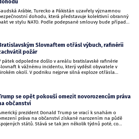
dohodu
Saudská Arábie, Turecko a Pákistán uzavřely významnou
bezpečnostní dohodu, která představuje kolektivní obranný
pakt ve stylu NATO. Podle podepsané smlouvy bude případný
útok na některou z těchto tří zemí považován za útok na
všechny členy aliance, což má posílit odstrašující sílu v
regionu.
Bratislavským Slovnaftem otřásl výbuch, rafinérii
zachvátil požár
V pátek odpoledne došlo v areálu bratislavské rafinérie
Slovnaft k vážnému incidentu, který vyděsil obyvatele v
širokém okolí. V podniku nejprve silná exploze otřásla
budovami a následně vypukl rozsáhlý požár.
Trump se opět pokouší omezit novorozencům práva
na občanství
Americký prezident Donald Trump se vrací k snahám o
omezení práva na občanství získané narozením na půdě
Spojených států. Stává se tak jen několik týdnů poté, co
Nejvyšší soud Spojených států odmítl jeho předchozí plošší
pokus o zrušení této dlouholeté praxe.