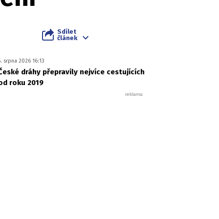
Sdílet
článek
5. srpna 2026 16:13
České dráhy přepravily nejvíce cestujících
od roku 2019