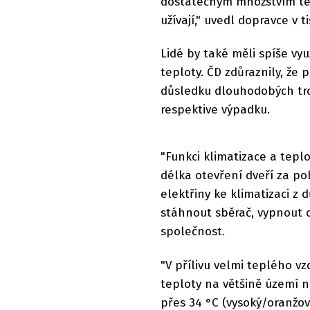
dostatečným množstvím tek
užívají," uvedl dopravce v 
Lidé by také měli spíše vyu
teploty. ČD zdůraznily, že 
důsledku dlouhodobých trop
respektive výpadku.
"Funkci klimatizace a teplo
délka otevření dveří za po
elektřiny ke klimatizaci z
stáhnout sběrač, vypnout od
společnost.
"V přílivu velmi teplého 
teploty na většině území n
přes 34 °C (vysoký/oranžov