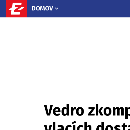
DOMOV
Vedro zkompl
vlacích dost