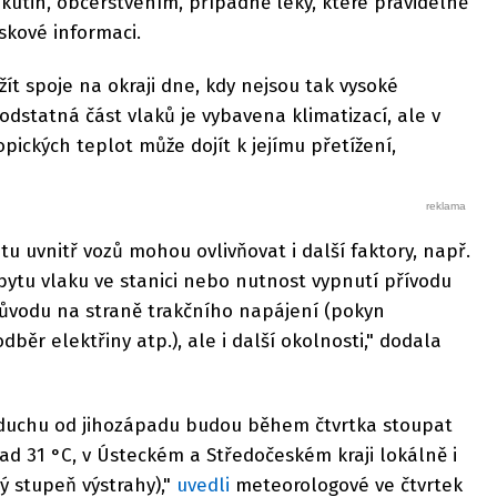
utin, občerstvením, případně léky, které pravidelně
tiskové informaci.
žít spoje na okraji dne, kdy nejsou tak vysoké
podstatná část vlaků je vybavena klimatizací, ale v
ických teplot může dojít k jejímu přetížení,
tu uvnitř vozů mohou ovlivňovat i další faktory, např.
bytu vlaku ve stanici nebo nutnost vypnutí přívodu
 důvodu na straně trakčního napájení (pokyn
běr elektřiny atp.), ale i další okolnosti," dodala
vzduchu od jihozápadu budou během čtvrtka stoupat
ad 31 °C, v Ústeckém a Středočeském kraji lokálně i
ý stupeň výstrahy),"
uvedli
meteorologové ve čtvrtek