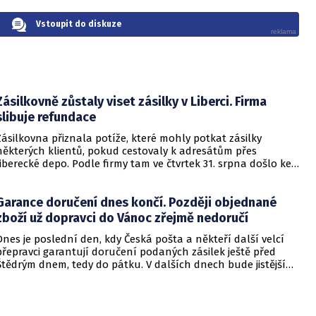
Vstoupit do diskuze
Zásilkovně zůstaly viset zásilky v Liberci. Firma
slibuje refundace
Zásilkovna přiznala potíže, které mohly potkat zásilky
některých klientů, pokud cestovaly k adresátům přes
liberecké depo. Podle firmy tam ve čtvrtek 31. srpna došlo ke
škodní události, která znemožnila doručení. Sklad je dle
dostupných informací uzavřený, přičemž zboží zůstalo uvnitř.
Garance doručení dnes končí. Později objednané
Důvodem jsou spory mezi společnostmi.
zboží už dopravci do Vánoc zřejmě nedoručí
Dnes je poslední den, kdy Česká pošta a někteří další velcí
přepravci garantují doručení podaných zásilek ještě před
Štědrým dnem, tedy do pátku. V dalších dnech bude jistější
vyzvednutí objednaného zboží z e-shopů spíše na
kamenných pobočkách. Vyplývá to z informací firem.