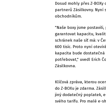
Dosud mohly přes Z-BOXy od
partnerů Zásilkovny. Nyní 
obchodníkům.
"Naše boxy jsme postavili,
garantovat kapacitu, kvalit
schránek naše síť má: v Čes
600 tisíc. Proto nyní otev
kapacita bude dostatečná i
potřebovat," uvedl Erich Č
Zásilkovna.
Klíčová zpráva, kterou oc
do Z-BOXu je zdarma. Zási
jiný dodatečný poplatek, 
svého tarifu. Pro malé e-s