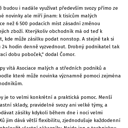
 budou i nadále využívat především svozy přímo ze
é novinky ale míří jinam: k tisícům malých
více než 6 500 podacích míst zásadní změnou
ejich zboží. Kterýkoliv obchodník má od teď k
st, kde může zásilku podat nonstop. A stejně tak si
u 24 hodin denně vyzvednout. Drobný podnikatel tak
rací dobu poboček," dodal Čomor.
py vítá Asociace malých a středních podniků a
 podle které může novinka významně pomoci zejména
hodníkům.
y je to velmi konkrétní a praktická pomoc. Menší
stní sklady, pravidelné svozy ani velké týmy, a
dávat zásilky kdykoli během dne i noci velmi
Xů jim dává větší flexibilitu, zjednodušuje každodenní