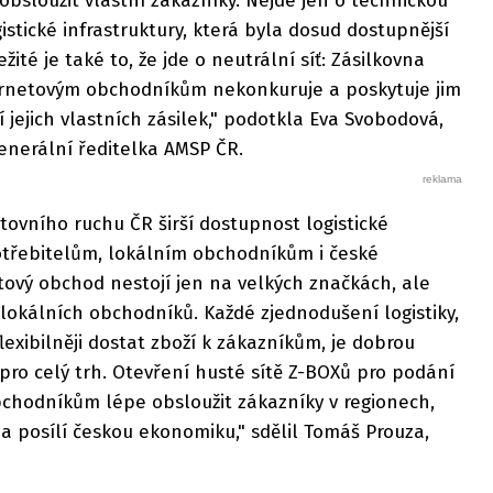
bsloužit vlastní zákazníky. Nejde jen o technickou
gistické infrastruktury, která byla dosud dostupnější
ité je také to, že jde o neutrální síť: Zásilkovna
rnetovým obchodníkům nekonkuruje a poskytuje jim
 jejich vlastních zásilek," podotkla Eva Svobodová,
enerální ředitelka AMSP ČR.
ovního ruchu ČR širší dostupnost logistické
potřebitelům, lokálním obchodníkům i české
tový obchod nestojí jen na velkých značkách, ale
 lokálních obchodníků. Každé zjednodušení logistiky,
flexibilněji dostat zboží k zákazníkům, je dobrou
 pro celý trh. Otevření husté sítě Z-BOXů pro podání
hodníkům lépe obsloužit zákazníky v regionech,
a posílí českou ekonomiku," sdělil Tomáš Prouza,