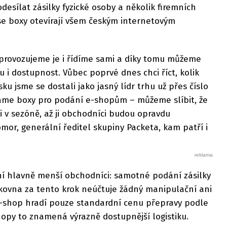
esílat zásilky fyzické osoby a několik firemních
se boxy otevírají všem českým internetovým
 provozujeme je i řídíme sami a díky tomu můžeme
u i dostupnost. Vůbec poprvé dnes chci říct, kolik
ku jsme se dostali jako jasný lídr trhu už přes číslo
íráme boxy pro podání e-shopům – můžeme slíbit, že
 v sezóně, až ji obchodníci budou opravdu
omor, generální ředitel skupiny Packeta, kam patří i
ení hlavně menší obchodníci: samotné podání zásilky
lkovna za tento krok neúčtuje žádný manipulační ani
e-shop hradí pouze standardní cenu přepravy podle
hopy to znamená výrazně dostupnější logistiku.