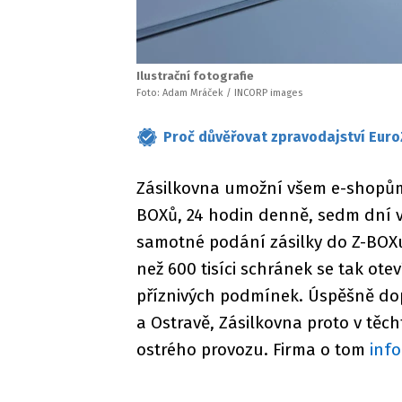
Ilustrační fotografie
Foto: Adam Mráček / INCORP images
Proč důvěřovat zpravodajství Euro
Zásilkovna umožní všem e-shopům 
BOXů, 24 hodin denně, sedm dní v
samotné podání zásilky do Z-BOXu j
než 600 tisíci schránek se tak ot
příznivých podmínek. Úspěšně dop
a Ostravě, Zásilkovna proto v těc
ostrého provozu. Firma o tom
inf