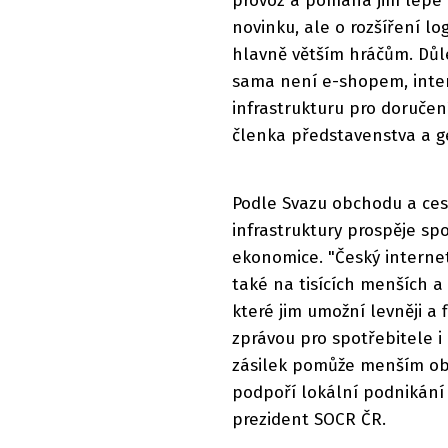
provoz a pomáhá jim lépe o
novinku, ale o rozšíření lo
hlavně větším hráčům. Důlež
sama není e-shopem, inte
infrastrukturu pro doručení
členka představenstva a g
Podle Svazu obchodu a cest
infrastruktury prospěje s
ekonomice. "Český interne
také na tisících menších a
které jim umožní levněji a 
zprávou pro spotřebitele i
zásilek pomůže menším obc
podpoří lokální podnikání 
prezident SOCR ČR.