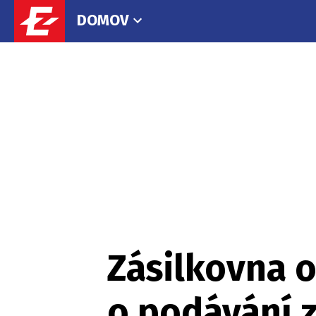
DOMOV
Zásilkovna o
o podávání z