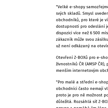
"Velké e-shopy samozřejmě
svých skladů. Smysl uveden
obchodníků, pro které je 
dostupnosti pro odeslání j
dispozici více než 6 500 mí
zákazník může svou zásilk
už není odkázaný na oteví
Otevření Z-BOXů pro e-sho
živnostníků ČR (AMSP ČR),
menším internetovým obc
"Pro malé a střední e-shop
obchodníci často nemají vla
proto je pro ně možnost po
důležitá. Rozsáhlá síť Z-BO