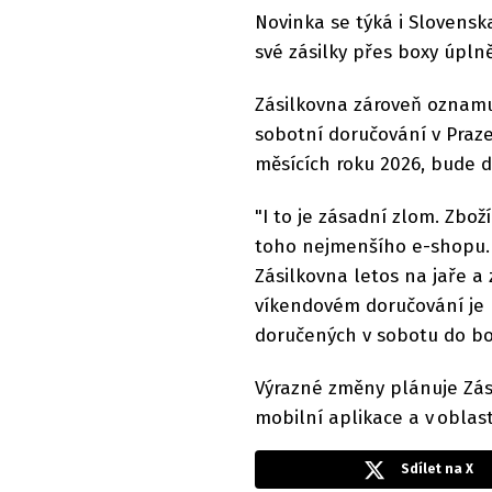
Novinka se týká i Slovensk
své zásilky přes boxy úplně
Zásilkovna zároveň oznamuj
sobotní doručování v Praze
měsících roku 2026, bude 
"I to je zásadní zlom. Zbož
toho nejmenšího e-shopu. 
Zásilkovna letos na jaře a
víkendovém doručování je 
doručených v sobotu do box
Výrazné změny plánuje Zási
mobilní aplikace a v oblas
Sdílet na X