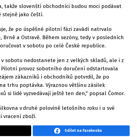
a, takže slovenští obchodníci budou moci podávat
 stejně jako čeští.
e, že po úspěšné pilotní fázi zavádí natrvalo
, Brně a Ostravě. Během sezóny, tedy v posledních
doručovat v sobotu po celé České republice.
í v sobotu nedostanete jen z velkých skladů, ale i z
Pilotní provoz sobotního doručení odstartovala
 zájem zákazníků i obchodníků potvrdil, že po
na trhu poptávka. Výraznou většinu zásilek
ů si lidé vyzvedávají ještě ten den," popsal Čomor.
lkovna v druhé polovině letošního roku i u své
ti vracení zboží.
Sdílet na Facebooku