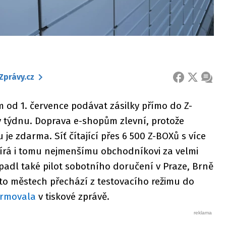
Zprávy.cz
FACEBOOK
X
ZPRÁ
od 1. července podávat zásilky přímo do Z-
 týdnu. Doprava e-shopům zlevní, protože
e zdarma. Síť čítající přes 6 500 Z-BOXů s více
evírá i tomu nejmenšímu obchodníkovi za velmi
adl také pilot sobotního doručení v Praze, Brně
hto městech přechází z testovacího režimu do
ormovala
v tiskové zprávě.