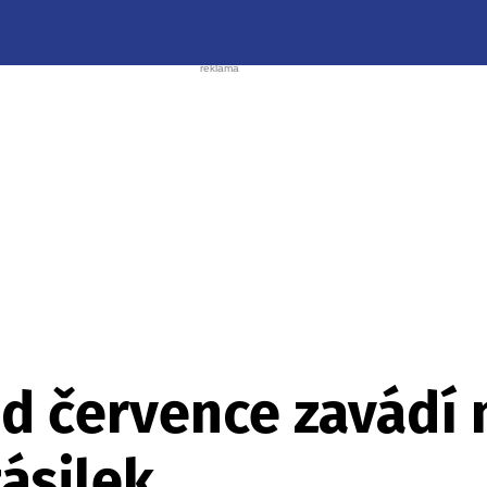
d července zavádí 
ásilek