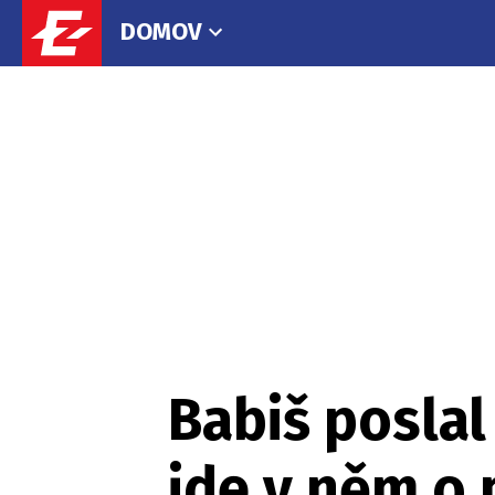
DOMOV
Babiš poslal
jde v něm o 