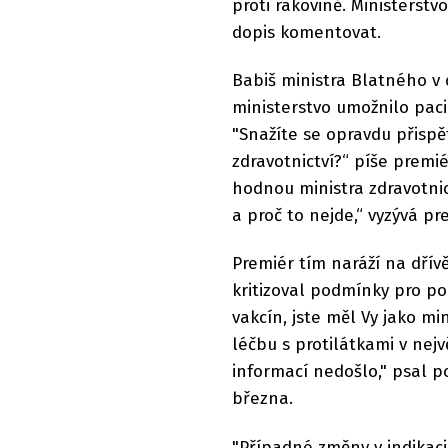
proti rakovině. Ministerst
dopis komentovat.
Babiš ministra Blatného v 
ministerstvo umožnilo pac
"Snažíte se opravdu přispět
zdravotnictví?“ píše prem
hodnou ministra zdravotnict
a proč to nejde,“ vyzývá p
Premiér tím naráží na dřívě
kritizoval podmínky pro p
vakcín, jste měl Vy jako m
léčbu s protilátkami v ne
informací nedošlo," psal p
března.
"Případné změny v indikac