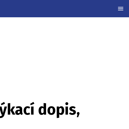
MEN
ýkací dopis,