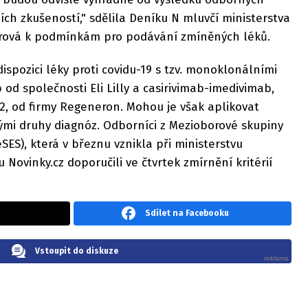
ích zkušeností," sdělila Deníku N mluvčí ministerstva
erová k podmínkám pro podávání zmíněných léků.
ispozici léky proti covidu-19 s tzv. monoklonálními
od společnosti Eli Lilly a casirivimab-imedivimab,
, od firmy Regeneron. Mohou je však aplikovat
mi druhy diagnóz. Odborníci z Mezioborové skupiny
SES), která v březnu vznikla při ministerstvu
u Novinky.cz doporučili ve čtvrtek zmírnění kritérií
Sdílet na Facebooku
Vstoupit do diskuze