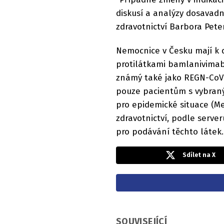
diskusí a analýzy dosavadn
zdravotnictví Barbora Pet
Nemocnice v Česku mají k d
protilátkami bamlanivimab 
známý také jako REGN-CoV2
pouze pacientům s vybraný
pro epidemické situace (Me
zdravotnictví, podle server
pro podávání těchto látek.
Sdílet na X
SOUVISEJÍCÍ