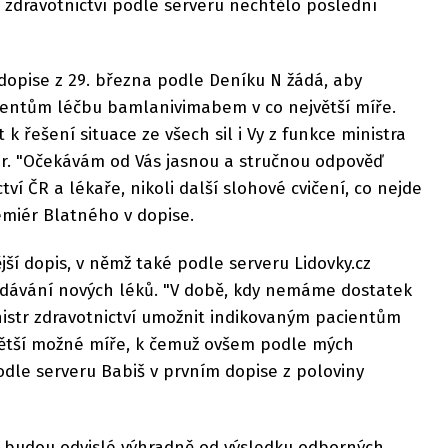
vo zdravotnictví podle serveru nechtělo poslední
dopise z 29. března podle Deníku N žádá, aby
ientům léčbu bamlanivimabem v co největší míře.
 k řešení situace ze všech sil i Vy z funkce ministra
iér. "Očekávám od Vás jasnou a stručnou odpověď
ví ČR a lékaře, nikoli další slohové cvičení, co nejde
remiér Blatného v dopise.
jší dopis, v němž také podle serveru Lidovky.cz
odávání nových léků. "V době, kdy nemáme dostatek
inistr zdravotnictví umožnit indikovaným pacientům
jvětší možné míře, k čemuž ovšem podle mých
odle serveru Babiš v prvním dopise z poloviny
i budou odvislé výhradně od výsledku odborných