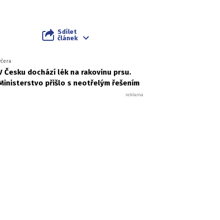
Sdílet
článek
včera
V Česku dochází lék na rakovinu prsu.
Ministerstvo přišlo s neotřelým řešením