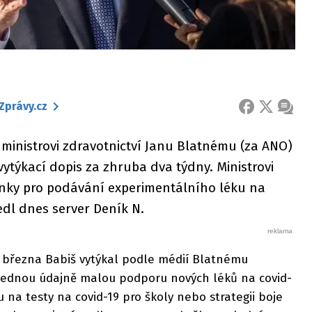
Zprávy.cz
FACEBOOK
X
ZPRÁ
 ministrovi zdravotnictví Janu Blatnému (za ANO)
vytýkací dopis za zhruba dva týdny. Ministrovi
ínky pro podávání experimentálního léku na
dl dnes server Deník N.
 března Babiš vytýkal podle médií Blatnému
 jednou údajně malou podporu nových léků na covid-
 na testy na covid-19 pro školy nebo strategii boje