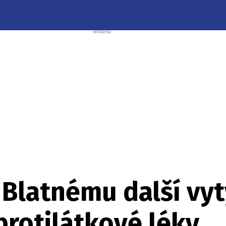
 Blatnému další vyt
protilátkové léky