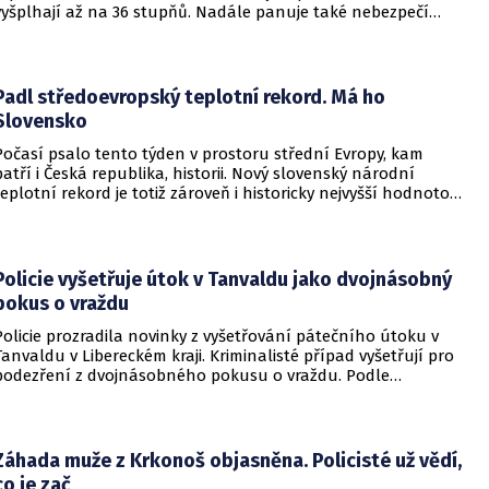
vyšplhají až na 36 stupňů. Nadále panuje také nebezpečí
požárů, vyplývá z výstrahy Českého hydrometeorologického
ústavu (ČHMÚ).
Padl středoevropský teplotní rekord. Má ho
Slovensko
Počasí psalo tento týden v prostoru střední Evropy, kam
patří i Česká republika, historii. Nový slovenský národní
teplotní rekord je totiž zároveň i historicky nejvyšší hodnotou
naměřenou ve středoevropském regionu. Upozornil na to
Český hydrometeorologický ústav (ČHMÚ).
Policie vyšetřuje útok v Tanvaldu jako dvojnásobný
pokus o vraždu
Policie prozradila novinky z vyšetřování pátečního útoku v
Tanvaldu v Libereckém kraji. Kriminalisté případ vyšetřují pro
podezření z dvojnásobného pokusu o vraždu. Podle
nejnovějších informací už není nikdo ze zraněných v
ohrožení života.
Záhada muže z Krkonoš objasněna. Policisté už vědí,
co je zač