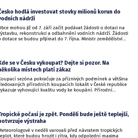
Česko hodlá investovat stovky milionů korun do
vodních nádrží
Obce mohou již od 7. září začít podávat žádosti o dotaci na
výstavbu, rekonstrukci a odbahnění vodních nádrží. Žádosti
o dotace se budou přijímat do 7. října. Ministr zemědělství
Martin Šebestyán podepsal výzvu, podle které si obce mezi
sebou rozdělí 300 miliónů korun v rámci programu Podpora
opatření na malých vodních nádržích a drobných vodních
tocích – 3. etapa. Informovalo o tom ministerstvo
Kde se v Česku vykoupat? Dejte si pozor. Na
zemědělství.
několika místech platí zákaz
Koupací sezóna pokračuje za příznivých podmínek a většina
sledovaných přírodních koupacích lokalit v České republice
vykazuje vyhovující kvalitu vody ke koupání. Přírodní
koupací vody nadále představují oblíbené místo letní
rekreace a v uplynulém týdnu se na jejich zvýšené
návštěvnosti podílelo také velmi teplé počasí s teplotami
často přesahujícími 30 °C.
Tropické počasí je zpět. Pondělí bude ještě teplejší,
potvrzuje výstraha
Meteorologové v neděli varovali před návratem tropických
teplot, které budou hrozit i zítra, kdy odpolední maxima