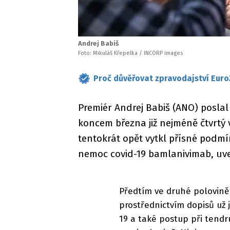
Andrej Babiš
Foto: Mikuláš Křepelka / INCORP images
Proč důvěřovat zpravodajství Euro
Premiér Andrej Babiš (ANO) poslal
koncem března již nejméně čtvrtý 
tentokrát opět vytkl přísné podm
nemoc covid-19 bamlanivimab, uve
Předtím ve druhé polovině
prostřednictvím dopisů už
19 a také postup při tendru