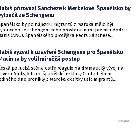
Babiš přirovnal Sáncheze k Merkelové. Španělsko by
vyloučil ze Schengenu
Španělsko by po nájezdu migrantů z Maroka mělo být
vyloučeno ze schengenského prostoru, míní premiér Andrej
Babiš (ANO). Španělského protějška Pedra Sáncheze
přirovnal k bývalé německé kancléřce Angele Merkelové a
zdůraznil, že Česko nehodlá tolerovat nelegální migraci.
Babiš vyzval k uzavření Schengenu pro Španělsko.
Macinka by volil mírnější postup
Česká politická scéna ostře reaguje na dramatický vývoj na
severu Afriky, kde do španělské exklávy Ceuta během
jediného dne pronikly z Maroka desítky tisíc migrantů.
Událost, která si podle tamních úřadů vyžádala i lidské životy,
vyvolala vlnu znepokojení po celé Evropě a rozděluje
pohledy tuzemských představitelů na budoucí fungování
Schengenského prostoru.