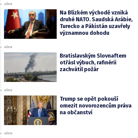
včera
Na Blízkém východě vzniká
druhé NATO. Saudská Arábie,
Turecko a Pákistán uzavřely
významnou dohodu
včera
Bratislavským Slovnaftem
otřásl výbuch, rafinérii
zachvátil požár
včera
Trump se opět pokouší
omezit novorozencům práva
na občanství
včera