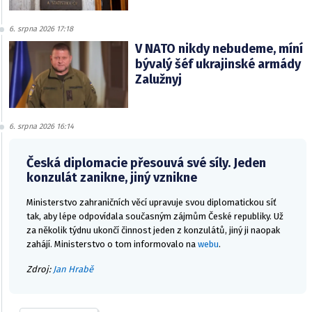
6. srpna 2026 17:18
V NATO nikdy nebudeme, míní
bývalý šéf ukrajinské armády
Zalužnyj
6. srpna 2026 16:14
Česká diplomacie přesouvá své síly. Jeden
konzulát zanikne, jiný vznikne
Ministerstvo zahraničních věcí upravuje svou diplomatickou síť
tak, aby lépe odpovídala současným zájmům České republiky. Už
za několik týdnu ukončí činnost jeden z konzulátů, jiný ji naopak
zahájí. Ministerstvo o tom informovalo na
webu
.
Zdroj:
Jan Hrabě