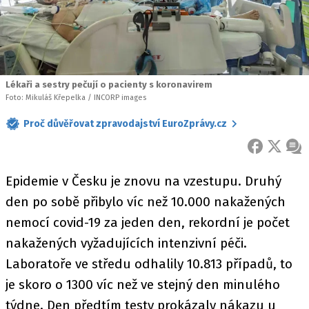
Lékaři a sestry pečují o pacienty s koronavirem
Foto: Mikuláš Křepelka / INCORP images
Proč důvěřovat zpravodajství EuroZprávy.cz
FACEBOOK
X
ZPR
Epidemie v Česku je znovu na vzestupu. Druhý
den po sobě přibylo víc než 10.000 nakažených
nemocí covid-19 za jeden den, rekordní je počet
nakažených vyžadujících intenzivní péči.
Laboratoře ve středu odhalily 10.813 případů, to
je skoro o 1300 víc než ve stejný den minulého
týdne. Den předtím testy prokázaly nákazu u