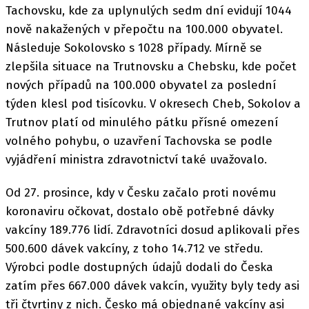
Tachovsku, kde za uplynulých sedm dní evidují 1044
nově nakažených v přepočtu na 100.000 obyvatel.
Následuje Sokolovsko s 1028 případy. Mírně se
zlepšila situace na Trutnovsku a Chebsku, kde počet
nových případů na 100.000 obyvatel za poslední
týden klesl pod tisícovku. V okresech Cheb, Sokolov a
Trutnov platí od minulého pátku přísné omezení
volného pohybu, o uzavření Tachovska se podle
vyjádření ministra zdravotnictví také uvažovalo.
Od 27. prosince, kdy v Česku začalo proti novému
koronaviru očkovat, dostalo obě potřebné dávky
vakcíny 189.776 lidí. Zdravotníci dosud aplikovali přes
500.600 dávek vakcíny, z toho 14.712 ve středu.
Výrobci podle dostupných údajů dodali do Česka
zatím přes 667.000 dávek vakcín, využity byly tedy asi
tři čtvrtiny z nich. Česko má objednané vakcíny asi