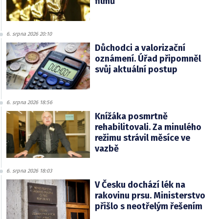
filmů
6. srpna 2026 20:10
Důchodci a valorizační
oznámení. Úřad připomněl
svůj aktuální postup
6. srpna 2026 18:56
Knížáka posmrtně
rehabilitovali. Za minulého
režimu strávil měsíce ve
vazbě
6. srpna 2026 18:03
V Česku dochází lék na
rakovinu prsu. Ministerstvo
přišlo s neotřelým řešením