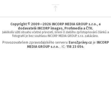
Přejít
na
začátek
stránky
Copyright © 2009—2026 INCORP MEDIA GROUP s.r.o., a
dodavatelé INCORP images, Profimedia a ČTK.
Jakékoliv užití obsahu včetně převzetí, šíření či dalšího zpřístupňování článků a
fotografií je bez souhlasu INCORP MEDIA GROUP s.r.o. zakázáno.
Provozovatelem zpravodajského serveru
EuroZprávy.cz
je
INCORP
MEDIA GROUP s.r.o.
, IC:
118 23 054
.