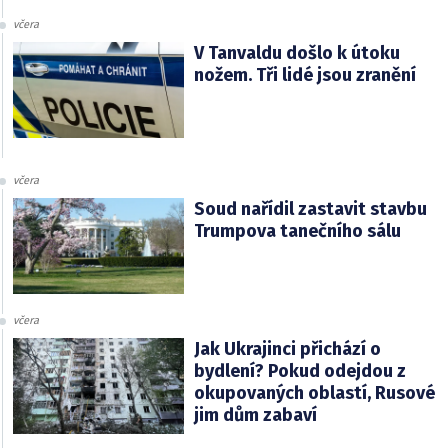
včera
V Tanvaldu došlo k útoku
nožem. Tři lidé jsou zranění
včera
Soud nařídil zastavit stavbu
Trumpova tanečního sálu
včera
Jak Ukrajinci přichází o
bydlení? Pokud odejdou z
okupovaných oblastí, Rusové
jim dům zabaví