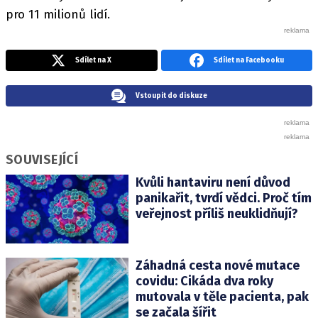
pro 11 milionů lidí.
Sdílet na X
Sdílet na Facebooku
Vstoupit do diskuze
SOUVISEJÍCÍ
Kvůli hantaviru není důvod
panikařit, tvrdí vědci. Proč tím
veřejnost příliš neuklidňují?
Záhadná cesta nové mutace
covidu: Cikáda dva roky
mutovala v těle pacienta, pak
se začala šířit