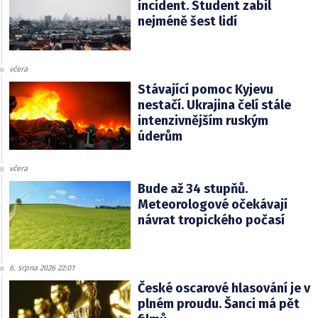
incident. Student zabil
nejméně šest lidí
včera
Stávající pomoc Kyjevu
nestačí. Ukrajina čelí stále
intenzivnějším ruským
úderům
včera
Bude až 34 stupňů.
Meteorologové očekávají
návrat tropického počasí
6. srpna 2026 22:01
České oscarové hlasování je v
plném proudu. Šanci má pět