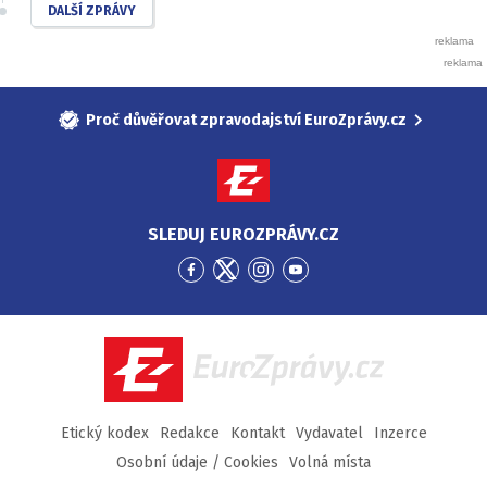
DALŠÍ ZPRÁVY
Proč důvěřovat zpravodajství EuroZprávy.cz
SLEDUJ EUROZPRÁVY.CZ
Přejít
Přejít
Přejít
Přejít
na
na
na
na
Facebook
Twitter
Instagram
YouTube
EuroZprávy.cz
Etický kodex
Redakce
Kontakt
Vydavatel
Inzerce
Osobní údaje / Cookies
Volná místa