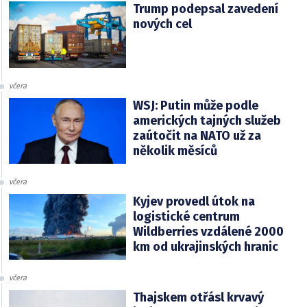
Trump podepsal zavedení
nových cel
včera
WSJ: Putin může podle
amerických tajných služeb
zaútočit na NATO už za
několik měsíců
včera
Kyjev provedl útok na
logistické centrum
Wildberries vzdálené 2000
km od ukrajinských hranic
včera
Thajskem otřásl krvavý