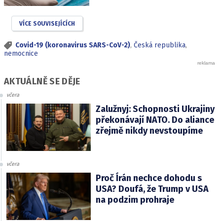
VÍCE SOUVISEJÍCÍCH
Covid-19 (koronavirus SARS-CoV-2)
,
Česká republika
,
nemocnice
AKTUÁLNĚ SE DĚJE
včera
Zalužnyj: Schopnosti Ukrajiny
překonávají NATO. Do aliance
zřejmě nikdy nevstoupíme
včera
Proč Írán nechce dohodu s
USA? Doufá, že Trump v USA
na podzim prohraje