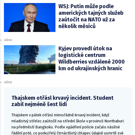
WSJ: Putin může podle
amerických tajných služeb
zaútočit na NATO už za
několik měsíců
včera
Kyjev provedl útok na
logistické centrum
Wildberries vzdálené 2000
km od ukrajinských hranic
včera
Thajskem otřásl krvavý incident. Student
zabil nejméně šest lidí
Thajskem v pátek otřásl mimořádně krvavý incident, když
mladistvý střelec zaútočil na střední škole v provincii Nonthaburi
na předměstí Bangkoku. Podle vyjádření policie začalo násilné
řádění poté, co podezřelý čtrnáctiletý chlapec údajně usmrtil své