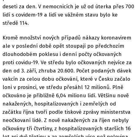
deseti za den. V nemocnicích je už od úterka přes 700
lidí s covidem-19 a lidí ve vážném stavu bylo ke
středě 114.
Kromě množství nových případů nákazy koronavirem
ale v poslední době opět stoupají po předchozím
dlouhodobém poklesu i denní počty očkovaných
proti covidu-19. Ve středu bylo očkovaných nejvíce za
den od 3. září, zhruba 20.600. Počet podaných dávek
vakcín za celou dobu očkování, které v Česku začalo
loni v prosinci, ve středu přesáhl 12 milionů. Plně
očkováno je přibližně 6,04 milionu lidí. Většinu nově
nakažených, hospitalizovaných i zemřelých od
začátku října tvoří podle tiskové zprávy ministerstva
neočkovaní lidé. Z nově nakažených za říjen nebyly
očkovány tři čtvrtiny, z hospitalizovaných starších 16
let asi dvě třetiny a ze zemřelých více než polovina.