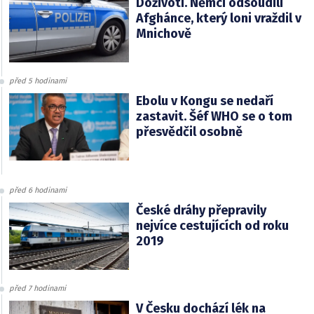
Doživotí. Němci odsoudili
Afghánce, který loni vraždil v
Mnichově
před 5 hodinami
Ebolu v Kongu se nedaří
zastavit. Šéf WHO se o tom
přesvědčil osobně
před 6 hodinami
České dráhy přepravily
nejvíce cestujících od roku
2019
před 7 hodinami
V Česku dochází lék na