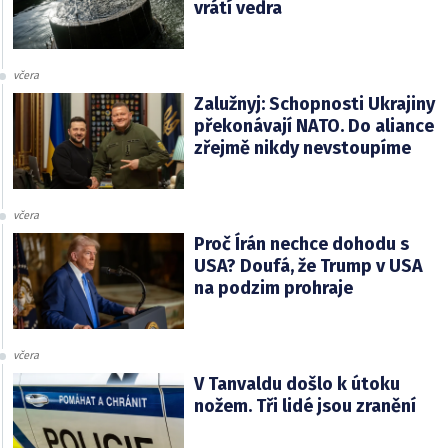
vrátí vedra
včera
Zalužnyj: Schopnosti Ukrajiny
překonávají NATO. Do aliance
zřejmě nikdy nevstoupíme
včera
Proč Írán nechce dohodu s
USA? Doufá, že Trump v USA
na podzim prohraje
včera
V Tanvaldu došlo k útoku
nožem. Tři lidé jsou zranění