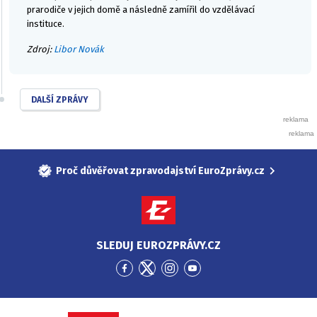
prarodiče v jejich domě a následně zamířil do vzdělávací
instituce.
Zdroj:
Libor Novák
DALŠÍ ZPRÁVY
Proč důvěřovat zpravodajství EuroZprávy.cz
SLEDUJ EUROZPRÁVY.CZ
Přejít
Přejít
Přejít
Přejít
na
na
na
na
Facebook
Twitter
Instagram
YouTube