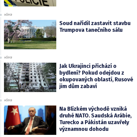
včera
Soud nařídil zastavit stavbu
Trumpova tanečního sálu
včera
Jak Ukrajinci přichází o
bydlení? Pokud odejdou z
okupovaných oblastí, Rusové
jim dům zabaví
včera
Na Blízkém východě vzniká
druhé NATO. Saudská Arábie,
Turecko a Pákistán uzavřely
významnou dohodu