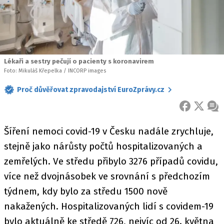
Lékaři a sestry pečují o pacienty s koronavirem
Foto: Mikuláš Křepelka / INCORP images
Proč důvěřovat zpravodajství EuroZprávy.cz
FACEBOOK
X
ZPR
Šíření nemoci covid-19 v Česku nadále zrychluje,
stejně jako nárůsty počtů hospitalizovaných a
zemřelých. Ve středu přibylo 3276 případů covidu,
více než dvojnásobek ve srovnání s předchozím
týdnem, kdy bylo za středu 1500 nově
nakažených. Hospitalizovaných lidí s covidem-19
bylo aktuálně ke středě 726, nejvíc od 26. května