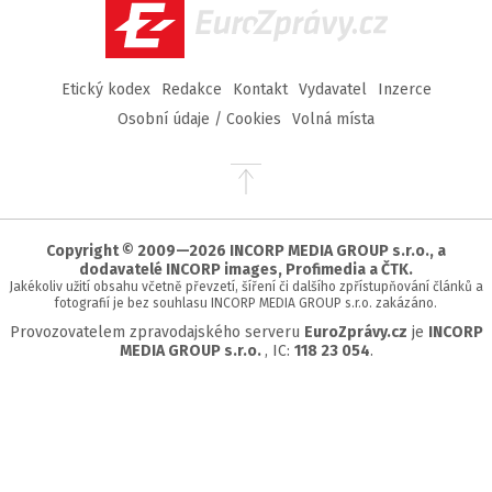
EuroZprávy.cz
Etický kodex
Redakce
Kontakt
Vydavatel
Inzerce
Osobní údaje / Cookies
Volná místa
Přejít
na
začátek
stránky
Copyright © 2009—2026 INCORP MEDIA GROUP s.r.o., a
dodavatelé INCORP images, Profimedia a ČTK.
Jakékoliv užití obsahu včetně převzetí, šíření či dalšího zpřístupňování článků a
fotografií je bez souhlasu INCORP MEDIA GROUP s.r.o. zakázáno.
Provozovatelem zpravodajského serveru
EuroZprávy.cz
je
INCORP
MEDIA GROUP s.r.o.
, IC:
118 23 054
.