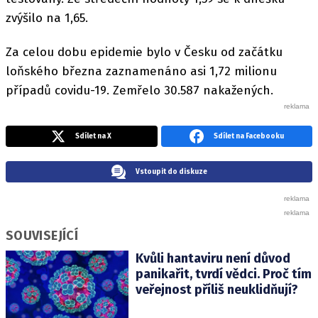
zvýšilo na 1,65.
Za celou dobu epidemie bylo v Česku od začátku
loňského března zaznamenáno asi 1,72 milionu
případů covidu-19. Zemřelo 30.587 nakažených.
Sdílet na X
Sdílet na Facebooku
Vstoupit do diskuze
SOUVISEJÍCÍ
Kvůli hantaviru není důvod
panikařit, tvrdí vědci. Proč tím
veřejnost příliš neuklidňují?