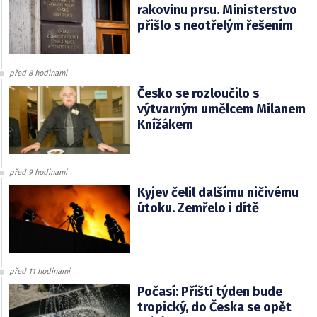
rakovinu prsu. Ministerstvo
přišlo s neotřelým řešením
před 8 hodinami
Česko se rozloučilo s
výtvarným umělcem Milanem
Knížákem
před 9 hodinami
Kyjev čelil dalšímu ničivému
útoku. Zemřelo i dítě
před 11 hodinami
Počasí: Příští týden bude
tropický, do Česka se opět