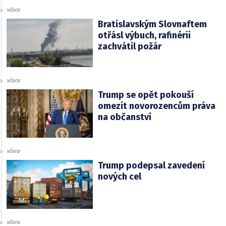
včera
Bratislavským Slovnaftem
otřásl výbuch, rafinérii
zachvátil požár
včera
Trump se opět pokouší
omezit novorozencům práva
na občanství
včera
Trump podepsal zavedení
nových cel
včera