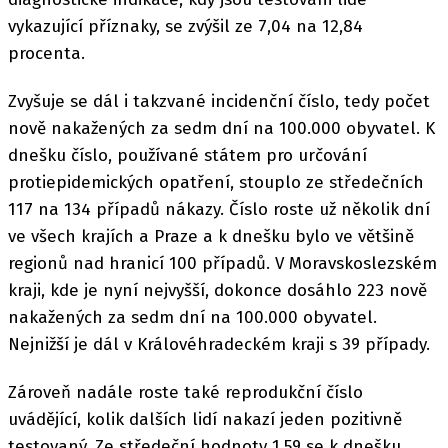
vykazující příznaky, se zvýšil ze 7,04 na 12,84
procenta.
Zvyšuje se dál i takzvané incidenční číslo, tedy počet
nově nakažených za sedm dní na 100.000 obyvatel. K
dnešku číslo, používané státem pro určování
protiepidemických opatření, stouplo ze středečních
117 na 134 případů nákazy. Číslo roste už několik dní
ve všech krajích a Praze a k dnešku bylo ve většině
regionů nad hranicí 100 případů. V Moravskoslezském
kraji, kde je nyní nejvyšší, dokonce dosáhlo 223 nově
nakažených za sedm dní na 100.000 obyvatel.
Nejnižší je dál v Královéhradeckém kraji s 39 případy.
Zároveň nadále roste také reprodukční číslo
uvádějící, kolik dalších lidí nakazí jeden pozitivně
testovaný. Ze středeční hodnoty 1,59 se k dnešku