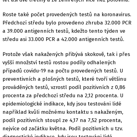
Roste také počet provedených testů na koronavirus.
Předchozí středu bylo provedeno zhruba 32.000 PCR
a 39.000 antigenních testů, kdežto tento týden ve
středu asi 33.000 PCR a 42.000 antigenních testů.
Protože však nakažených přibývá skokově, tak i přes
vyšší množství testů rostou podíly odhalených
případů covidu-19 na počtu provedených testů. U
preventivních a plošných testů, které tvoří většinu
prováděných testů, vzrostl podíl pozitivních z 0,86
procenta za předchozí středu na 2,12 procenta. U
epidemiologické indikace, kdy jsou testováni lidé
například kvůli možnému kontaktu s nakaženým,
podíl pozitivních stoupl ze 4,17 na 7,52 procenta,
nejvíce od začátku května. Podíl pozitivních u tzv.
diagnostické indikace, kdy jsou testováni lidé