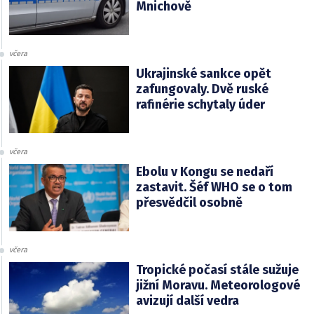
Mnichově
včera
Ukrajinské sankce opět
zafungovaly. Dvě ruské
rafinérie schytaly úder
včera
Ebolu v Kongu se nedaří
zastavit. Šéf WHO se o tom
přesvědčil osobně
včera
Tropické počasí stále sužuje
jižní Moravu. Meteorologové
avizují další vedra