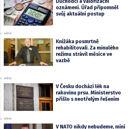
Důchodci a valorizační
oznámení. Úřad připomněl
svůj aktuální postup
včera
Knížáka posmrtně
rehabilitovali. Za minulého
režimu strávil měsíce ve
vazbě
včera
V Česku dochází lék na
rakovinu prsu. Ministerstvo
přišlo s neotřelým řešením
včera
V NATO nikdy nebudeme, míní