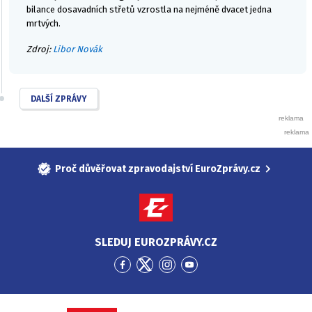
bilance dosavadních střetů vzrostla na nejméně dvacet jedna
mrtvých.
Zdroj:
Libor Novák
DALŠÍ ZPRÁVY
Proč důvěřovat zpravodajství EuroZprávy.cz
SLEDUJ EUROZPRÁVY.CZ
Přejít
Přejít
Přejít
Přejít
na
na
na
na
Facebook
Twitter
Instagram
YouTube