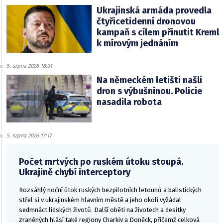
Ukrajinská armáda provedla
čtyřicetidenní dronovou
kampaň s cílem přinutit Kreml
k mírovým jednáním
5. srpna 2026 18:31
Na německém letišti našli
dron s výbušninou. Policie
nasadila robota
5. srpna 2026 17:17
Počet mrtvých po ruském útoku stoupá.
Ukrajině chybí interceptory
Rozsáhlý noční útok ruských bezpilotních letounů a balistických
střel si v ukrajinském hlavním městě a jeho okolí vyžádal
sedmnáct lidských životů. Další oběti na životech a desítky
zraněných hlásí také regiony Charkiv a Doněck, přičemž celková