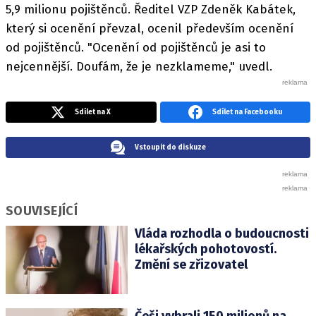
5,9 milionu pojištěnců. Ředitel VZP Zdeněk Kabátek,
který si ocenění převzal, ocenil především ocenění
od pojištěnců. "Ocenění od pojištěnců je asi to
nejcennější. Doufám, že je nezklameme," uvedl.
Sdílet na X
Sdílet na Facebooku
Vstoupit do diskuze
SOUVISEJÍCÍ
Vláda rozhodla o budoucnosti
lékařských pohotovostí.
Změní se zřizovatel