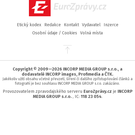
EuroZprávy.cz
Etický kodex
Redakce
Kontakt
Vydavatel
Inzerce
Osobní údaje / Cookies
Volná místa
Přejít
na
začátek
stránky
Copyright © 2009—2026 INCORP MEDIA GROUP s.r.o., a
dodavatelé INCORP images, Profimedia a ČTK.
Jakékoliv užití obsahu včetně převzetí, šíření či dalšího zpřístupňování článků a
fotografií je bez souhlasu INCORP MEDIA GROUP s.r.o. zakázáno.
Provozovatelem zpravodajského serveru
EuroZprávy.cz
je
INCORP
MEDIA GROUP s.r.o.
, IC:
118 23 054
.