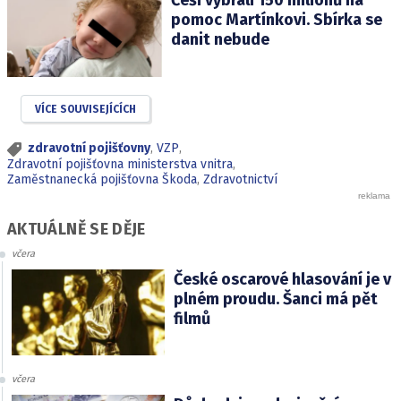
Češi vybrali 150 milionů na
pomoc Martínkovi. Sbírka se
danit nebude
VÍCE SOUVISEJÍCÍCH
zdravotní pojišťovny
,
VZP
,
Zdravotní pojišťovna ministerstva vnitra
,
Zaměstnanecká pojišťovna Škoda
,
Zdravotnictví
AKTUÁLNĚ SE DĚJE
včera
České oscarové hlasování je v
plném proudu. Šanci má pět
filmů
včera