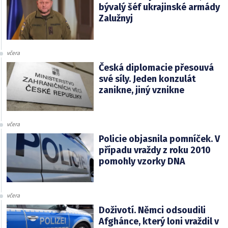
bývalý šéf ukrajinské armády
Zalužnyj
včera
Česká diplomacie přesouvá
své síly. Jeden konzulát
zanikne, jiný vznikne
včera
Policie objasnila pomníček. V
případu vraždy z roku 2010
pomohly vzorky DNA
včera
Doživotí. Němci odsoudili
Afghánce, který loni vraždil v