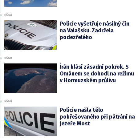
včera
Policie vyšetřuje násilný čin
na Valašsku. Zadržela
podezřelého
včera
Írán hlásí zásadní pokrok. S
Ománem se dohodl na režimu
v Hormuzském průlivu
včera
Policie našla tělo
pohřešovaného při pátrání na
jezeře Most