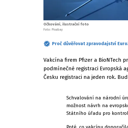
Očkování, ilustrační foto
Foto: Pixabay
Proč důvěřovat zpravodajství Euro
Vakcína firem Pfizer a BioNTech p
podmínečné registraci Evropská ag
Česku registraci na jeden rok. Bu
Schvalování na národní úr
možnost návrh na evropské
Státního úřadu pro kontrol
Poté, co vakcínu doporučil