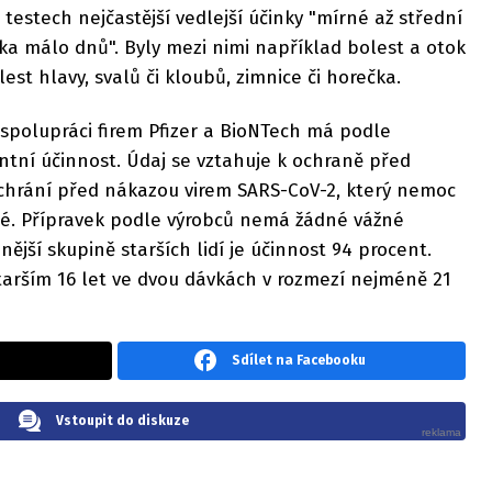
 testech nejčastější vedlejší účinky "mírné až střední
ka málo dnů". Byly mezi nimi například bolest a otok
est hlavy, svalů či kloubů, zimnice či horečka.
 spolupráci firem Pfizer a BioNTech má podle
entní účinnost. Údaj se vztahuje k ochraně před
 chrání před nákazou virem SARS-CoV-2, který nemoc
né. Přípravek podle výrobců nemá žádné vážné
nější skupině starších lidí je účinnost 94 procent.
tarším 16 let ve dvou dávkách v rozmezí nejméně 21
Sdílet na Facebooku
Vstoupit do diskuze