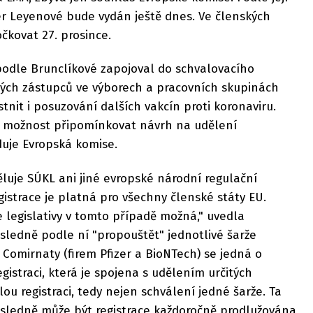
r Leyenové bude vydán ještě dnes. Ve členských
čkovat 27. prosince.
podle Brunclíkové zapojoval do schvalovacího
vých zástupců ve výborech a pracovních skupinách
nit i posuzování dalších vakcín proti koronaviru.
ň možnost připomínkovat návrh na udělení
duje Evropská komise.
ěluje SÚKL ani jiné evropské národní regulační
gistrace je platná pro všechny členské státy EU.
e legislativy v tomto případě možná," uvedla
sledně podle ní "propouštět" jednotlivé šarže
 Comirnaty (firem Pfizer a BioNTech) se jedná o
straci, která je spojena s udělením určitých
lou registraci, tedy nejen schválení jedné šarže. Ta
ásledně může být registrace každoročně prodlužována