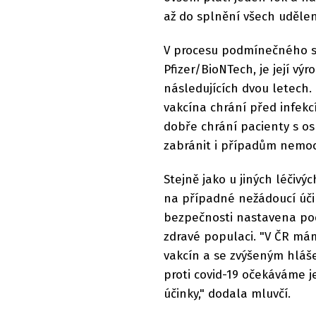
až do splnění všech udělen
V procesu podmínečného sch
Pfizer/BioNTech, je její vý
následujících dvou letech.
vakcína chrání před infekc
dobře chrání pacienty s os
zabránit i případům nemoc
Stejně jako u jiných léčivý
na případné nežádoucí účin
bezpečnosti nastavena pod
zdravé populaci. "V ČR m
vakcín a se zvýšeným hláše
proti covid-19 očekáváme j
účinky," dodala mluvčí.