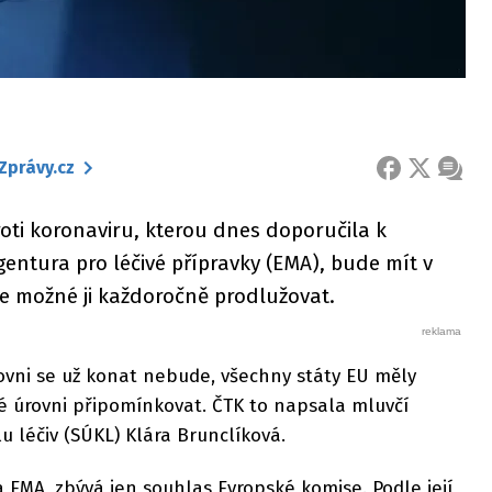
Zprávy.cz
FACEBOOK
X
ZPRÁ
roti koronaviru, kterou dnes doporučila k
entura pro léčivé přípravky (EMA), bude mít v
de možné ji každoročně prodlužovat.
ovni se už konat nebude, všechny státy EU měly
 úrovni připomínkovat. ČTK to napsala mluvčí
u léčiv (SÚKL) Klára Brunclíková.
a EMA, zbývá jen souhlas Evropské komise. Podle její