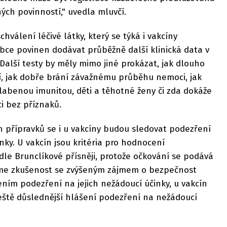
ých povinností," uvedla mluvčí.
válení léčivé látky, který se týká i vakcíny
robce povinen dodávat průběžně další klinická data v
 Další testy by měly mimo jiné prokázat, jak dlouho
í, jak dobře brání závažnému průběhu nemoci, jak
labenou imunitou, děti a těhotné ženy či zda dokáže
i bez příznaků.
ch přípravků se i u vakcíny budou sledovat podezření
ky. U vakcín jsou kritéria pro hodnocení
le Brunclíkové přísněji, protože očkování se podává
áme zkušenost se zvýšeným zájmem o bezpečnost
ním podezření na jejich nežádoucí účinky, u vakcín
eště důslednější hlášení podezření na nežádoucí