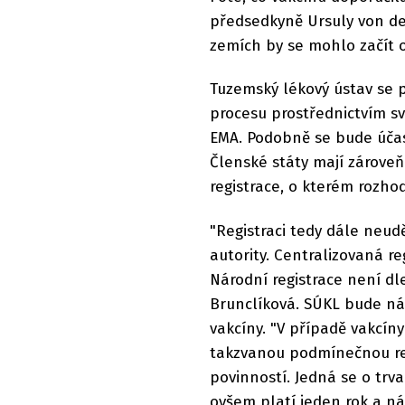
předsedkyně Ursuly von de
zemích by se mohlo začít o
Tuzemský lékový ústav se 
procesu prostřednictvím s
EMA. Podobně se bude účast
Členské státy mají zárove
registrace, o kterém rozho
"Registraci tedy dále neud
autority. Centralizovaná re
Národní registrace není dl
Brunclíková. SÚKL bude ná
vakcíny. "V případě vakcíny
takzvanou podmínečnou regi
povinností. Jedná se o trva
ovšem platí jeden rok a n