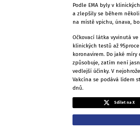
Podle EMA byly v klinických
a zlepšily se během několi
na místě vpichu, únava, bol
Očkovací látka vyvinutá ve
klinických testů až 95proc
koronavirem. Do jaké míry
způsobuje, zatím není jas
vedlejší účinky. V nejohrože
Vakcína se podává lidem s
dnů.
Sdílet na X