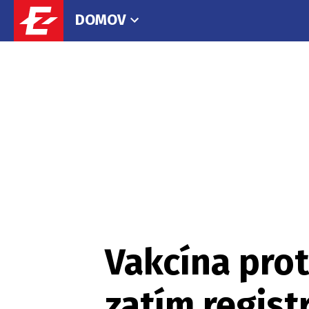
DOMOV
Vakcína prot
zatím regist