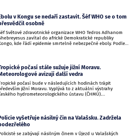
Ebolu v Kongu se nedaří zastavit. Šéf WHO se o tom
přesvědčil osobně
Šéf Světové zdravotnické organizace WHO Tedros Adhanom
Ghebreyesus zavítal do africké Demokratické republiky
Kongo, kde řádí epidemie smrtelně nebezpečné eboly. Podle
Ghebreyesuse se nemoc šíří rychleji, než se zdravotníkům
daří zintenzivňovat boj s chorobou.
Tropické počasí stále sužuje jižní Moravu.
Meteorologové avizují další vedra
Tropické počasí bude v následujících hodinách trápit
především jižní Moravu. Vyplývá to z aktuální výstrahy
Českého hydrometeorologického ústavu (ČHMÚ).
Meteorologové zároveň avizují, že již o víkendu by se horké
počasí mělo vrátit i na další místa v republice.
Policie vyšetřuje násilný čin na Valašsku. Zadržela
podezřelého
Policisté se zabývají násilným činem v Újezd u Valašských