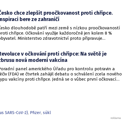
Česko chce zlepšit proočkovanost proti chřipce.
Inspiraci bere ze zahraničí
Česko dlouhodobě patří mezi země s nízkou proočkovaností
proti chřipce. Očkování využije každoročně jen kolem 8 %
obyvatel. Ministerstvo zdravotnictví proto připravuje
legislativní návrh, který by za jasně stanovených podmínek
umožnil očkování proti chřipce také v lékárnách. Cílem je
Revoluce v očkování proti chřipce: Na světě je
nabídnout lidem další možnost, jak se nechat očkovat,
zlepšit dostupnost této osvědčené formy prevence a přispět
zbrusu nová moderní vakcína
ke zvýšení proočkovanosti. Návrh je nyní v meziresortním
Poradní panel amerického Úřadu pro kontrolu potravin a
připomínkovém řízení.
léčiv (FDA) ve čtvrtek zahájil debatu o schválení zcela nového
typu vakcíny proti chřipce. Jedná se o vůbec první očkovací
látku proti tomuto onemocnění, která využívá technologii
mRNA, tedy stejný postup, který hrál klíčovou roli při
zvládání pandemie covidu-19.
rus SARS-CoV-2)
,
Pfizer
,
súkl