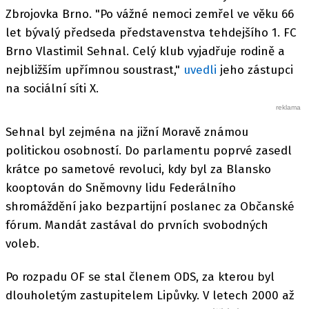
Zbrojovka Brno. "Po vážné nemoci zemřel ve věku 66
let bývalý předseda představenstva tehdejšího 1. FC
Brno Vlastimil Sehnal. Celý klub vyjadřuje rodině a
nejbližším upřímnou soustrast,"
uvedli
jeho zástupci
na sociální síti X.
Sehnal byl zejména na jižní Moravě známou
politickou osobností. Do parlamentu poprvé zasedl
krátce po sametové revoluci, kdy byl za Blansko
kooptován do Sněmovny lidu Federálního
shromáždění jako bezpartijní poslanec za Občanské
fórum. Mandát zastával do prvních svobodných
voleb.
Po rozpadu OF se stal členem ODS, za kterou byl
dlouholetým zastupitelem Lipůvky. V letech 2000 až