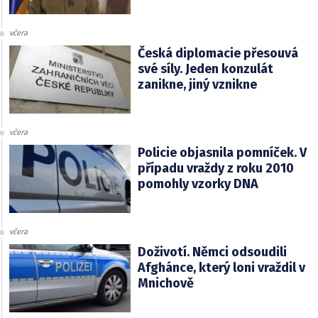
včera
Česká diplomacie přesouvá
své síly. Jeden konzulát
zanikne, jiný vznikne
včera
Policie objasnila pomníček. V
případu vraždy z roku 2010
pomohly vzorky DNA
včera
Doživotí. Němci odsoudili
Afghánce, který loni vraždil v
Mnichově