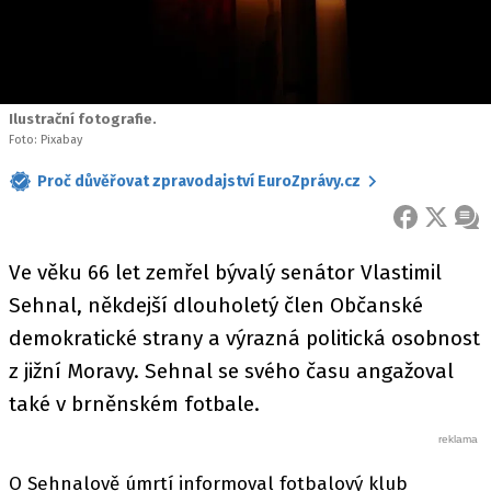
Ilustrační fotografie.
Foto: Pixabay
Proč důvěřovat zpravodajství EuroZprávy.cz
FACEBOOK
X
ZPR
Ve věku 66 let zemřel bývalý senátor Vlastimil
Sehnal, někdejší dlouholetý člen Občanské
demokratické strany a výrazná politická osobnost
z jižní Moravy. Sehnal se svého času angažoval
také v brněnském fotbale.
O Sehnalově úmrtí informoval fotbalový klub