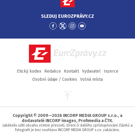
SLEDUJ EUROZPRÁVY.CZ
Přejít
Přejít
Přejít
Přejít
na
na
na
na
Facebook
Twitter
Instagram
YouTube
EuroZprávy.cz
Etický kodex
Redakce
Kontakt
Vydavatel
Inzerce
Osobní údaje / Cookies
Volná místa
Přejít
na
začátek
stránky
Copyright © 2009—2026 INCORP MEDIA GROUP s.r.o., a
dodavatelé INCORP images, Profimedia a ČTK.
Jakékoliv užití obsahu včetně převzetí, šíření či dalšího zpřístupňování článků a
fotografií je bez souhlasu INCORP MEDIA GROUP s.r.o. zakázáno.