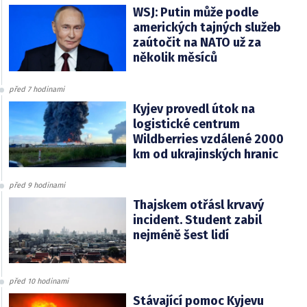
WSJ: Putin může podle
amerických tajných služeb
zaútočit na NATO už za
několik měsíců
před 7 hodinami
Kyjev provedl útok na
logistické centrum
Wildberries vzdálené 2000
km od ukrajinských hranic
před 9 hodinami
Thajskem otřásl krvavý
incident. Student zabil
nejméně šest lidí
před 10 hodinami
Stávající pomoc Kyjevu