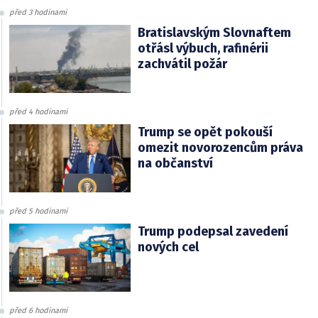
před 3 hodinami
Bratislavským Slovnaftem
otřásl výbuch, rafinérii
zachvátil požár
před 4 hodinami
Trump se opět pokouší
omezit novorozencům práva
na občanství
před 5 hodinami
Trump podepsal zavedení
nových cel
před 6 hodinami