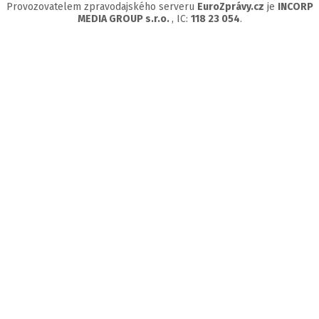
Provozovatelem zpravodajského serveru
EuroZprávy.cz
je
INCORP
MEDIA GROUP s.r.o.
, IC:
118 23 054
.