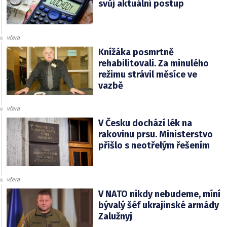
svůj aktuální postup
včera
Knížáka posmrtně
rehabilitovali. Za minulého
režimu strávil měsíce ve
vazbě
včera
V Česku dochází lék na
rakovinu prsu. Ministerstvo
přišlo s neotřelým řešením
včera
V NATO nikdy nebudeme, míní
bývalý šéf ukrajinské armády
Zalužnyj