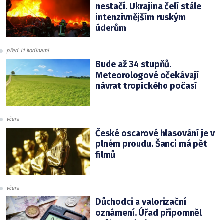
nestačí. Ukrajina čelí stále
intenzivnějším ruským
úderům
před 11 hodinami
Bude až 34 stupňů.
Meteorologové očekávají
návrat tropického počasí
včera
České oscarové hlasování je v
plném proudu. Šanci má pět
filmů
včera
Důchodci a valorizační
oznámení. Úřad připomněl