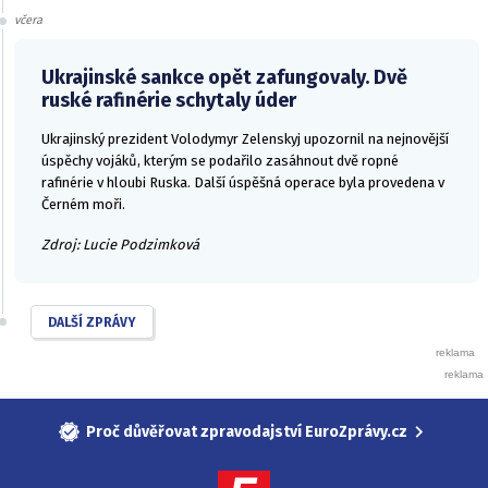
včera
Ukrajinské sankce opět zafungovaly. Dvě
ruské rafinérie schytaly úder
Ukrajinský prezident Volodymyr Zelenskyj upozornil na nejnovější
úspěchy vojáků, kterým se podařilo zasáhnout dvě ropné
rafinérie v hloubi Ruska. Další úspěšná operace byla provedena v
Černém moři.
Zdroj: Lucie Podzimková
DALŠÍ ZPRÁVY
Proč důvěřovat zpravodajství EuroZprávy.cz