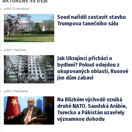
AKTUÁLNĚ SE DĚJE
před 23 minutami
Soud nařídil zastavit stavbu
Trumpova tanečního sálu
před 1 hodinou
Jak Ukrajinci přichází o
bydlení? Pokud odejdou z
okupovaných oblastí, Rusové
jim dům zabaví
před 2 hodinami
Na Blízkém východě vzniká
druhé NATO. Saudská Arábie,
Turecko a Pákistán uzavřely
významnou dohodu