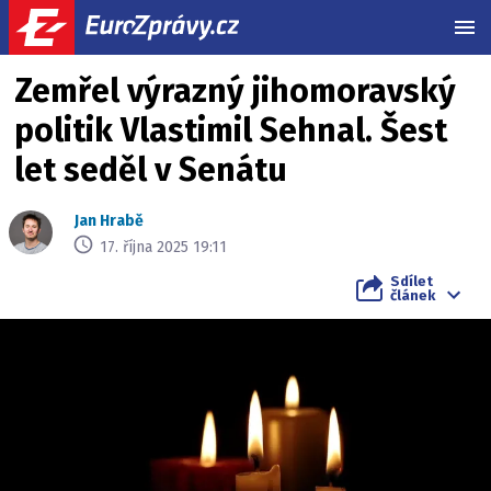
MEN
Zemřel výrazný jihomoravský
politik Vlastimil Sehnal. Šest
let seděl v Senátu
Jan Hrabě
17. října 2025 19:11
Sdílet
článek