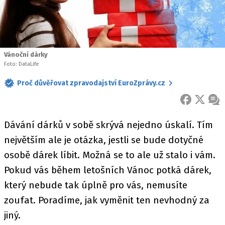
Vánoční dárky
Foto: DataLife
Proč důvěřovat zpravodajství EuroZprávy.cz
FACEBOOK
X
ZPR
Dávání dárků v sobě skrývá nejedno úskalí. Tím
největším ale je otázka, jestli se bude dotyčné
osobě dárek líbit. Možná se to ale už stalo i vám.
Pokud vás během letošních Vánoc potká dárek,
který nebude tak úplně pro vás, nemusíte
zoufat. Poradíme, jak vyměnit ten nevhodný za
jiný.