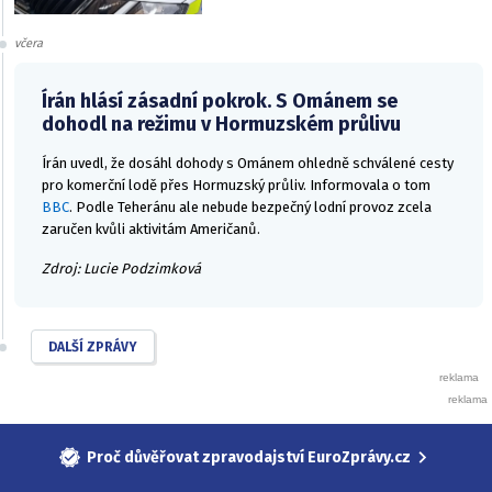
včera
Írán hlásí zásadní pokrok. S Ománem se
dohodl na režimu v Hormuzském průlivu
Írán uvedl, že dosáhl dohody s Ománem ohledně schválené cesty
pro komerční lodě přes Hormuzský průliv. Informovala o tom
BBC
. Podle Teheránu ale nebude bezpečný lodní provoz zcela
zaručen kvůli aktivitám Američanů.
Zdroj: Lucie Podzimková
DALŠÍ ZPRÁVY
Proč důvěřovat zpravodajství EuroZprávy.cz