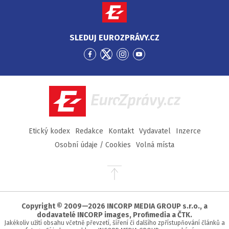
SLEDUJ EUROZPRÁVY.CZ
Přejít
Přejít
Přejít
Přejít
na
na
na
na
Facebook
Twitter
Instagram
YouTube
EuroZprávy.cz
Etický kodex
Redakce
Kontakt
Vydavatel
Inzerce
Osobní údaje / Cookies
Volná místa
Přejít
na
začátek
stránky
Copyright © 2009—2026 INCORP MEDIA GROUP s.r.o., a
dodavatelé INCORP images, Profimedia a ČTK.
Jakékoliv užití obsahu včetně převzetí, šíření či dalšího zpřístupňování článků a