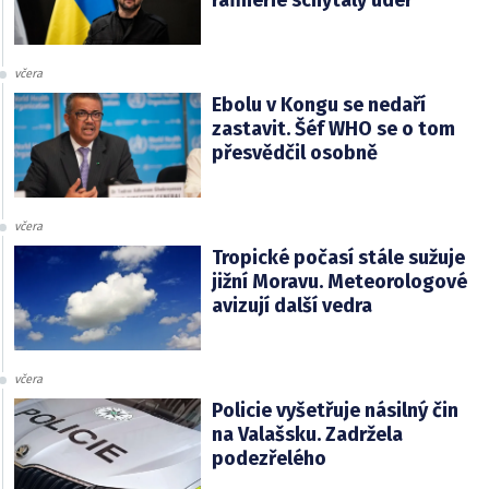
včera
Ebolu v Kongu se nedaří
zastavit. Šéf WHO se o tom
přesvědčil osobně
včera
Tropické počasí stále sužuje
jižní Moravu. Meteorologové
avizují další vedra
včera
Policie vyšetřuje násilný čin
na Valašsku. Zadržela
podezřelého