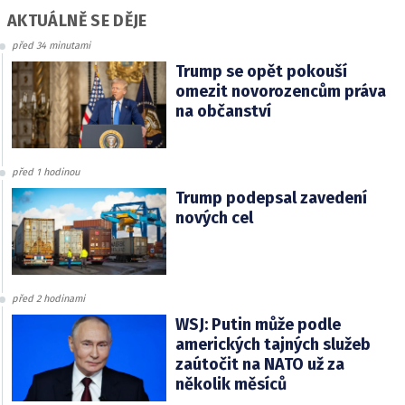
AKTUÁLNĚ SE DĚJE
před 34 minutami
Trump se opět pokouší
omezit novorozencům práva
na občanství
před 1 hodinou
Trump podepsal zavedení
nových cel
před 2 hodinami
WSJ: Putin může podle
amerických tajných služeb
zaútočit na NATO už za
několik měsíců