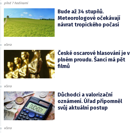
před 7 hodinami
Bude až 34 stupňů.
Meteorologové očekávají
návrat tropického počasí
včera
České oscarové hlasování je v
plném proudu. Šanci má pět
filmů
včera
Důchodci a valorizační
oznámení. Úřad připomněl
svůj aktuální postup
včera