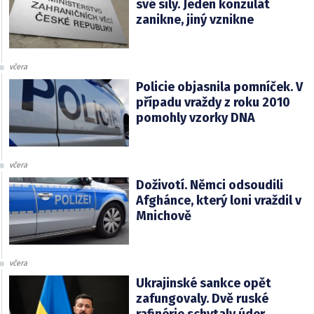
své síly. Jeden konzulát
zanikne, jiný vznikne
včera
Policie objasnila pomníček. V
případu vraždy z roku 2010
pomohly vzorky DNA
včera
Doživotí. Němci odsoudili
Afghánce, který loni vraždil v
Mnichově
včera
Ukrajinské sankce opět
zafungovaly. Dvě ruské
rafinérie schytaly úder