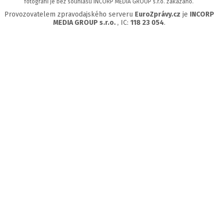
fotografií je bez souhlasu INCORP MEDIA GROUP s.r.o. zakázáno.
Provozovatelem zpravodajského serveru
EuroZprávy.cz
je
INCORP
MEDIA GROUP s.r.o.
, IC:
118 23 054
.