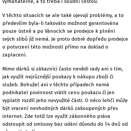
vymahatelné, a to třeba i soudní cestou.
V těchto situacích se ale také ojevují problémy, a to
především byla-li takováto možnost garantována
pouze ústně a po Vánocích se prodejce k plnění
svých slibů již nemá. Je proto dobré dopředu prodejce
o potvrzení této možnosti přímo na doklad o
zaplacení.
Mimo dárků si zákazníci často nevědí rady ani s tím,
jak využít nejrůznější poukazy k nákupu zboží či
služeb. Bohužel ani v těchto případech nemá
podnikatel povinnost vrátit cenu poukazu či jen
vyplatit rozdíl jeho nevyužité části. O něco lehčí může
být vracení nevhodných dárků zakoupených přes
internet. Zde totiž lze využít zákonného práva
odstoupit od smlouvy bez udání důvodu do 14 dnů od