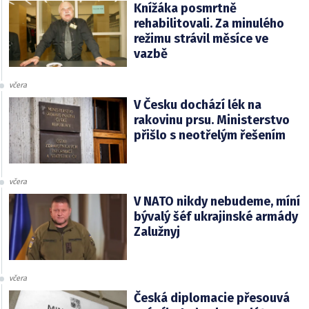
Knížáka posmrtně
rehabilitovali. Za minulého
režimu strávil měsíce ve
vazbě
včera
V Česku dochází lék na
rakovinu prsu. Ministerstvo
přišlo s neotřelým řešením
včera
V NATO nikdy nebudeme, míní
bývalý šéf ukrajinské armády
Zalužnyj
včera
Česká diplomacie přesouvá