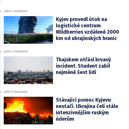
před 4 hodinami
Kyjev provedl útok na
logistické centrum
Wildberries vzdálené 2000
km od ukrajinských hranic
před 5 hodinami
Thajskem otřásl krvavý
incident. Student zabil
nejméně šest lidí
před 6 hodinami
Stávající pomoc Kyjevu
nestačí. Ukrajina čelí stále
intenzivnějším ruským
úderům