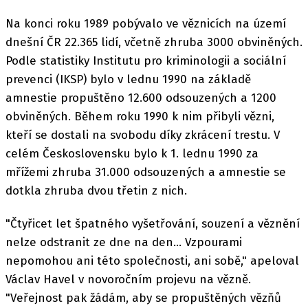
Na konci roku 1989 pobývalo ve věznicích na území
dnešní ČR 22.365 lidí, včetně zhruba 3000 obviněných.
Podle statistiky Institutu pro kriminologii a sociální
prevenci (IKSP) bylo v lednu 1990 na základě
amnestie propuštěno 12.600 odsouzených a 1200
obviněných. Během roku 1990 k nim přibyli vězni,
kteří se dostali na svobodu díky zkrácení trestu. V
celém Československu bylo k 1. lednu 1990 za
mřížemi zhruba 31.000 odsouzených a amnestie se
dotkla zhruba dvou třetin z nich.
"Čtyřicet let špatného vyšetřování, souzení a věznění
nelze odstranit ze dne na den... Vzpourami
nepomohou ani této společnosti, ani sobě," apeloval
Václav Havel v novoročním projevu na vězně.
"Veřejnost pak žádám, aby se propuštěných vězňů