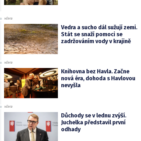
včera
Vedra a sucho dál sužují zemi.
Stát se snaží pomoci se
zadržováním vody v krajině
včera
Knihovna bez Havla. Začne
nová éra, dohoda s Havlovou
nevyšla
včera
Důchody se v lednu zvýší.
Juchelka představil první
odhady