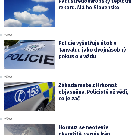
Padl středoevropský teplotní
rekord. Má ho Slovensko
včera
Policie vyšetřuje útok v
Tanvaldu jako dvojnásobný
pokus o vraždu
včera
Záhada muže z Krkonoš
objasněna. Policisté už vědí,
co je zač
včera
Hormuz se neotevře
okamžitě, varuje Írán