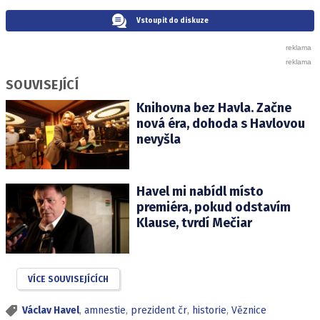
Vstoupit do diskuze
SOUVISEJÍCÍ
Knihovna bez Havla. Začne
nová éra, dohoda s Havlovou
nevyšla
Havel mi nabídl místo
premiéra, pokud odstavím
Klause, tvrdí Mečiar
VÍCE SOUVISEJÍCÍCH
Václav Havel
,
amnestie
,
prezident čr
,
historie
,
Věznice