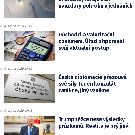
navzdory pokroku v jednáních
8. srpna 2026 21:49
Důchodci a valorizační
oznámení. Úřad připomněl
svůj aktuální postup
8. srpna 2026 20:05
Česká diplomacie přesouvá
své síly. Jeden konzulát
zanikne, jiný vznikne
8. srpna 2026 19:16
Trump těžce nese výsledky
průzkumů. Realita je prý jiná