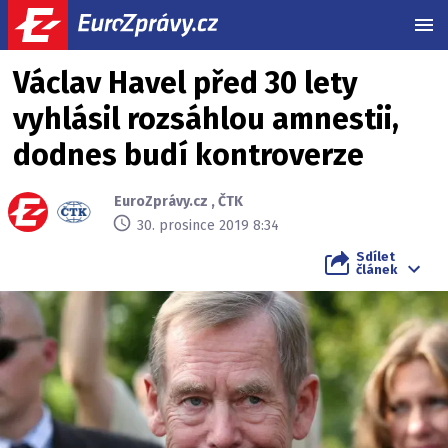
MEN
Václav Havel před 30 lety
vyhlásil rozsáhlou amnestii,
dodnes budí kontroverze
EuroZprávy.cz
,
ČTK
30. prosince 2019 8:34
Sdílet
článek