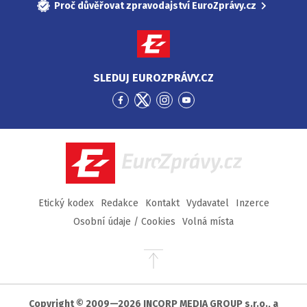
Proč důvěřovat zpravodajství EuroZprávy.cz
SLEDUJ EUROZPRÁVY.CZ
Přejít
Přejít
Přejít
Přejít
na
na
na
na
Facebook
Twitter
Instagram
YouTube
EuroZprávy.cz
Etický kodex
Redakce
Kontakt
Vydavatel
Inzerce
Osobní údaje / Cookies
Volná místa
Přejít
na
začátek
stránky
Copyright © 2009—2026 INCORP MEDIA GROUP s.r.o., a