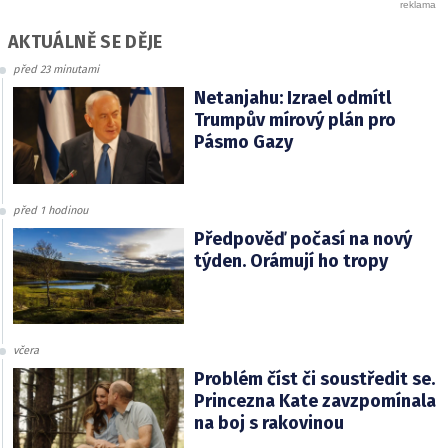
AKTUÁLNĚ SE DĚJE
před 23 minutami
Netanjahu: Izrael odmítl
Trumpův mírový plán pro
Pásmo Gazy
před 1 hodinou
Předpověď počasí na nový
týden. Orámují ho tropy
včera
Problém číst či soustředit se.
Princezna Kate zavzpomínala
na boj s rakovinou