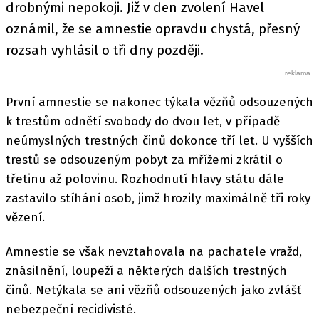
drobnými nepokoji. Již v den zvolení Havel
oznámil, že se amnestie opravdu chystá, přesný
rozsah vyhlásil o tři dny později.
První amnestie se nakonec týkala vězňů odsouzených
k trestům odnětí svobody do dvou let, v případě
neúmyslných trestných činů dokonce tří let. U vyšších
trestů se odsouzeným pobyt za mřížemi zkrátil o
třetinu až polovinu. Rozhodnutí hlavy státu dále
zastavilo stíhání osob, jimž hrozily maximálně tři roky
vězení.
Amnestie se však nevztahovala na pachatele vražd,
znásilnění, loupeží a některých dalších trestných
činů. Netýkala se ani vězňů odsouzených jako zvlášť
nebezpeční recidivisté.