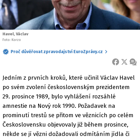
Havel, Václav
Foto: Korzo
Proč důvěřovat zpravodajství EuroZprávy.cz
FACEBOOK
X
ZPR
Jedním z prvních kroků, které učinil Václav Havel
po svém zvolení československým prezidentem
29. prosince 1989, bylo vyhlášení rozsáhlé
amnestie na Nový rok 1990. Požadavek na
prominutí trestů se přitom ve věznicích po celém
Československu objevovaly již během prosince,
někde se jí vězni dožadovali odmítáním jídla či