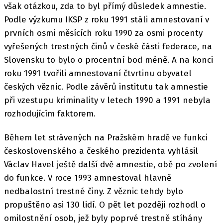
však otázkou, zda to byl přímý důsledek amnestie.
Podle výzkumu IKSP z roku 1991 stáli amnestovaní v
prvních osmi měsících roku 1990 za osmi procenty
vyřešených trestných činů v české části federace, na
Slovensku to bylo o procentní bod méně. A na konci
roku 1991 tvořili amnestovaní čtvrtinu obyvatel
českých věznic. Podle závěrů institutu tak amnestie
při vzestupu kriminality v letech 1990 a 1991 nebyla
rozhodujícím faktorem.
Během let strávených na Pražském hradě ve funkci
československého a českého prezidenta vyhlásil
Václav Havel ještě další dvě amnestie, obě po zvolení
do funkce. V roce 1993 amnestoval hlavně
nedbalostní trestné činy. Z věznic tehdy bylo
propuštěno asi 130 lidí. O pět let později rozhodl o
omilostnění osob, jež byly poprvé trestně stíhány