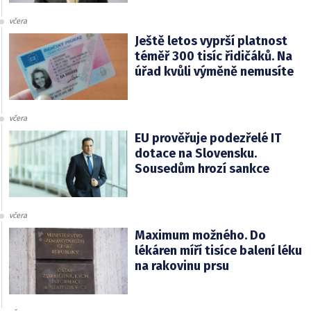
včera
Ještě letos vyprší platnost
téměř 300 tisíc řidičáků. Na
úřad kvůli výměně nemusíte
včera
EU prověřuje podezřelé IT
dotace na Slovensku.
Sousedům hrozí sankce
včera
Maximum možného. Do
lékáren míří tisíce balení léku
na rakovinu prsu