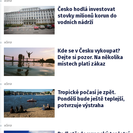
včera
Česko hodlá investovat
stovky milionů korun do
vodních nádrží
včera
Kde se v Česku vykoupat?
Dejte si pozor. Na několika
místech platí zákaz
včera
Tropické počasí je zpět.
Pondělí bude ještě teplejší,
potvrzuje výstraha
včera