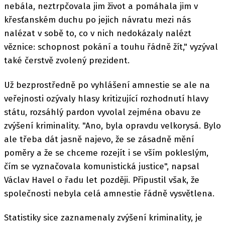
nebála, neztrpčovala jim život a pomáhala jim v
křesťanském duchu po jejich návratu mezi nás
nalézat v sobě to, co v nich nedokázaly nalézt
věznice: schopnost pokání a touhu řádně žít," vyzýval
také čerstvě zvolený prezident.
Už bezprostředně po vyhlášení amnestie se ale na
veřejnosti ozývaly hlasy kritizující rozhodnutí hlavy
státu, rozsáhlý pardon vyvolal zejména obavu ze
zvýšení kriminality. "Ano, byla opravdu velkorysá. Bylo
ale třeba dát jasně najevo, že se zásadně mění
poměry a že se chceme rozejít i se vším pokleslým,
čím se vyznačovala komunistická justice", napsal
Václav Havel o řadu let později. Připustil však, že
společnosti nebyla celá amnestie řádně vysvětlena.
Statistiky sice zaznamenaly zvýšení kriminality, je