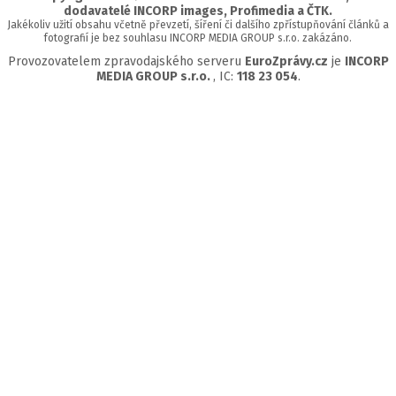
dodavatelé INCORP images, Profimedia a ČTK.
Jakékoliv užití obsahu včetně převzetí, šíření či dalšího zpřístupňování článků a
fotografií je bez souhlasu INCORP MEDIA GROUP s.r.o. zakázáno.
Provozovatelem zpravodajského serveru
EuroZprávy.cz
je
INCORP
MEDIA GROUP s.r.o.
, IC:
118 23 054
.