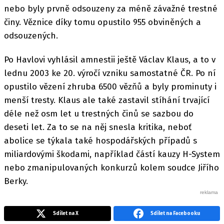
nebo byly prvně odsouzeny za méně závažné trestné
činy. Věznice díky tomu opustilo 955 obviněných a
odsouzených.
Po Havlovi vyhlásil amnestii ještě Václav Klaus, a to v
lednu 2003 ke 20. výročí vzniku samostatné ČR. Po ní
opustilo vězení zhruba 6500 vězňů a byly prominuty i
menší tresty. Klaus ale také zastavil stíhání trvající
déle než osm let u trestných činů se sazbou do
deseti let. Za to se na něj snesla kritika, neboť
abolice se týkala také hospodářských případů s
miliardovými škodami, například částí kauzy H-System
nebo zmanipulovaných konkurzů kolem soudce Jiřího
Berky.
Sdílet na X
Sdílet na Facebooku