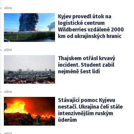
včera
Kyjev provedl útok na
logistické centrum
Wildberries vzdálené 2000
km od ukrajinských hranic
včera
Thajskem otřásl krvavý
incident. Student zabil
nejméně šest lidí
včera
Stávající pomoc Kyjevu
nestačí. Ukrajina čelí stále
intenzivnějším ruským
úderům
včera