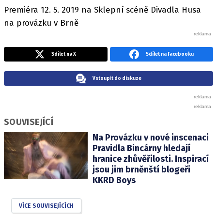
Premiéra 12. 5. 2019 na Sklepní scéně Divadla Husa
na provázku v Brně
Sdílet na X
Sdílet na Facebooku
Vstoupit do diskuze
SOUVISEJÍCÍ
Na Provázku v nové inscenaci
Pravidla Bincárny hledají
hranice zhůvěřilosti. Inspirací
jsou jim brněnští blogeři
KKRD Boys
VÍCE SOUVISEJÍCÍCH