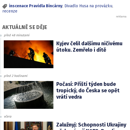
inscenace Pravidla Bincárny
,
Divadlo Husa na provázku
,
recenze
AKTUÁLNĚ SE DĚJE
před 48 minutami
Kyjev čelil dalšímu ničivému
útoku. Zemřelo i dítě
před 2 hodinami
Počasí: Příští týden bude
tropický, do Česka se opět
vrátí vedra
včera
Zalužnyj: Schopnosti Ukrajiny