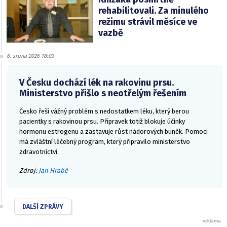
rehabilitovali. Za minulého
režimu strávil měsíce ve
vazbě
6. srpna 2026 18:03
V Česku dochází lék na rakovinu prsu.
Ministerstvo přišlo s neotřelým řešením
Česko řeší vážný problém s nedostatkem léku, který berou
pacientky s rakovinou prsu. Přípravek totiž blokuje účinky
hormonu estrogenu a zastavuje růst nádorových buněk. Pomoci
má zvláštní léčebný program, který připravilo ministerstvo
zdravotnictví.
Zdroj:
Jan Hrabě
DALŠÍ ZPRÁVY