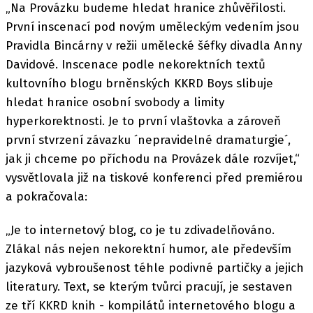
„Na Provázku budeme hledat hranice zhůvěřilosti.
První inscenací pod novým uměleckým vedením jsou
Pravidla Bincárny v režii umělecké šéfky divadla Anny
Davidové. Inscenace podle nekorektních textů
kultovního blogu brněnských KKRD Boys slibuje
hledat hranice osobní svobody a limity
hyperkorektnosti. Je to první vlaštovka a zároveň
první stvrzení závazku ´nepravidelné dramaturgie´,
jak ji chceme po příchodu na Provázek dále rozvíjet,“
vysvětlovala již na tiskové konferenci před premiérou
a pokračovala:
„Je to internetový blog, co je tu zdivadelňováno.
Zlákal nás nejen nekorektní humor, ale především
jazyková vybroušenost téhle podivné partičky a jejich
literatury. Text, se kterým tvůrci pracují, je sestaven
ze tří KKRD knih - kompilátů internetového blogu a