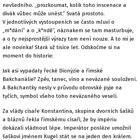
nevšedního. „prozkoumat, kolik toho inscenace a
divák vůbec může unést.“ Svatá prostoto.
V jednotlivých vystoupeních se často mluví o
„m*dání“ a o „k*ndě“, náznakem se tam masturbuje,
a o ty nejsprostější výrazy tam není nouze. A to mi je
ale novinka! Stará už tisíce let. Odskočme si na
moment do historie:
Jak asi vypadaly řecké Dionýzie a římské
Bakchanálie? Zpěv, tanec, víno a nevázané souložení.
A Bakchantky nesly v průvodu obrovské pyje na
tyčích, symbol všeho toho nevázaného veselí.
Za vlády císaře Konstantina, skupina dvorních šašků
a bláznů řekla římskému císaři, že by impériu
dokázali vládnout lépe. Imperátor posléze umožnil
šaškovi jménem Kugel stát se na jeden den králem.