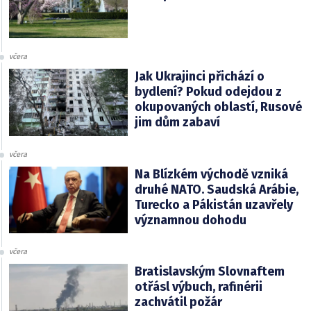
včera
Jak Ukrajinci přichází o
bydlení? Pokud odejdou z
okupovaných oblastí, Rusové
jim dům zabaví
včera
Na Blízkém východě vzniká
druhé NATO. Saudská Arábie,
Turecko a Pákistán uzavřely
významnou dohodu
včera
Bratislavským Slovnaftem
otřásl výbuch, rafinérii
zachvátil požár