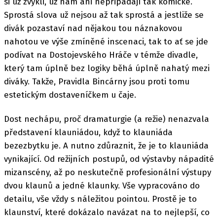
si už zvykli, už nám ani nepřipadají tak komické.
Sprostá slova už nejsou až tak sprostá a jestliže se
divák pozastaví nad nějakou tou náznakovou
nahotou ve výše zmíněné inscenaci, tak to ať se jde
podívat na Dostojevského Hráče v témže divadle,
který tam úplně bez logiky běhá úplně nahatý mezi
diváky. Takže, Pravidla Bincárny jsou proti tomu
estetickým dostaveníčkem u čaje.
Dost nechápu, proč dramaturgie (a režie) nenazvala
představení klauniádou, když to klauniáda
bezezbytku je. A nutno zdůraznit, že je to klauniáda
vynikající. Od režijních postupů, od výstavby nápadité
mizanscény, až po neskutečně profesionální výstupy
dvou klaunů a jedné klaunky. Vše vypracováno do
detailu, vše vždy s náležitou pointou. Prostě je to
klaunství, které dokázalo navázat na to nejlepší, co