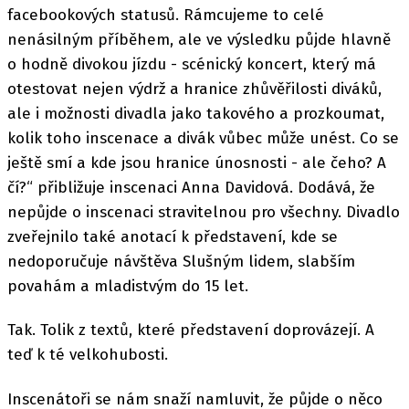
facebookových statusů. Rámcujeme to celé
nenásilným příběhem, ale ve výsledku půjde hlavně
o hodně divokou jízdu - scénický koncert, který má
otestovat nejen výdrž a hranice zhůvěřilosti diváků,
ale i možnosti divadla jako takového a prozkoumat,
kolik toho inscenace a divák vůbec může unést. Co se
ještě smí a kde jsou hranice únosnosti - ale čeho? A
čí?“ přibližuje inscenaci Anna Davidová. Dodává, že
nepůjde o inscenaci stravitelnou pro všechny. Divadlo
zveřejnilo také anotací k představení, kde se
nedoporučuje návštěva Slušným lidem, slabším
povahám a mladistvým do 15 let.
Tak. Tolik z textů, které představení doprovázejí. A
teď k té velkohubosti.
Inscenátoři se nám snaží namluvit, že půjde o něco