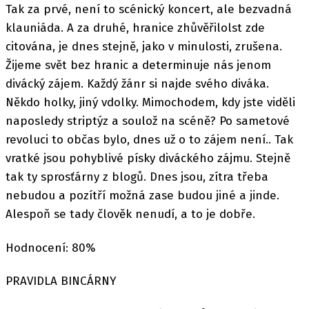
Tak za prvé, není to scénický koncert, ale bezvadná
klauniáda. A za druhé, hranice zhůvěřilolst zde
citována, je dnes stejně, jako v minulosti, zrušena.
Žijeme svět bez hranic a determinuje nás jenom
divácký zájem. Každý žánr si najde svého diváka.
Někdo holky, jiný vdolky. Mimochodem, kdy jste viděli
naposledy striptýz a soulož na scéně? Po sametové
revoluci to občas bylo, dnes už o to zájem není.. Tak
vratké jsou pohyblivé písky diváckého zájmu. Stejně
tak ty sprosťárny z blogů. Dnes jsou, zítra třeba
nebudou a pozítří možná zase budou jiné a jinde.
Alespoň se tady člověk nenudí, a to je dobře.
Hodnocení: 80%
PRAVIDLA BINCÁRNY