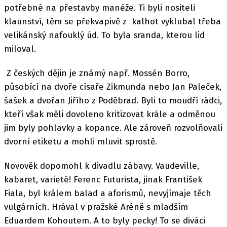
potřebné na přestavby manéže. Ti byli nositeli
klaunství, těm se překvapivě z kalhot vyklubal třeba
velikánský nafouklý úd. To byla sranda, kterou lid
miloval.
Z českých dějin je známý např. Mossén Borro,
působící na dvoře císaře Zikmunda nebo Jan Paleček,
šašek a dvořan Jiřího z Poděbrad. Byli to moudří rádci,
kteří však měli dovoleno kritizovat krále a odměnou
jim byly pohlavky a kopance. Ale zároveň rozvolňovali
dvorní etiketu a mohli mluvit sprostě.
Novověk dopomohl k divadlu zábavy. Vaudeville,
kabaret, varieté! Ferenc Futurista, jinak František
Fiala, byl králem balad a aforismů, nevyjímaje těch
vulgárních. Hrával v pražské Aréně s mladším
Eduardem Kohoutem. A to byly pecky! To se diváci