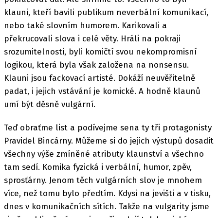
klauni, kteří bavili publikum neverbální komunikací,
nebo také slovním humorem. Karikovali a
překrucovali slova i celé věty. Hráli na pokraji
srozumitelnosti, byli komičtí svou nekompromisní
logikou, která byla však založena na nonsensu.
Klauni jsou fackovací artisté. Dokáží neuvěřitelně
padat, i jejich vstávání je komické. A hodně klaunů
umí být děsně vulgární.
Teď obraťme list a podívejme sena ty tři protagonisty
Pravidel Bincárny. Můžeme si do jejich výstupů dosadit
všechny výše zmíněné atributy klaunství a všechno
tam sedí. Komika fyzická i verbální, humor, zpěv,
sprosťárny. Jenom těch vulgárních slov je mnohem
více, než tomu bylo předtím. Kdysi na jevišti a v tisku,
dnes v komunikačních sítích. Takže na vulgarity jsme