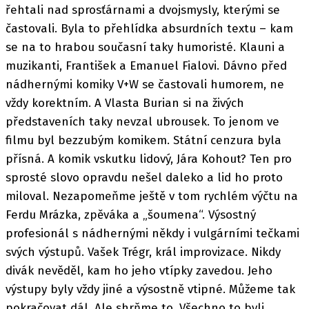
řehtali nad sprosťárnami a dvojsmysly, kterými se
častovali. Byla to přehlídka absurdních textu – kam
se na to hrabou současní taky humoristé. Klauni a
muzikanti, František a Emanuel Fialovi. Dávno před
nádhernými komiky V+W se častovali humorem, ne
vždy korektním. A Vlasta Burian si na živých
představeních taky nevzal ubrousek. To jenom ve
filmu byl bezzubým komikem. Státní cenzura byla
přísná. A komik vskutku lidový, Jára Kohout? Ten pro
sprosté slovo opravdu nešel daleko a lid ho proto
miloval. Nezapomeňme ještě v tom rychlém výčtu na
Ferdu Mrázka, zpěváka a „šoumena“. Výsostný
profesionál s nádhernými někdy i vulgárními tečkami
svých výstupů. Vašek Trégr, král improvizace. Nikdy
divák nevěděl, kam ho jeho vtípky zavedou. Jeho
výstupy byly vždy jiné a výsostně vtipné. Můžeme tak
pokračovat dál. Ale shrňme to. Všechno to byli