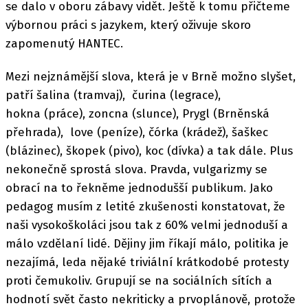
se dalo v oboru zábavy vidět. Ještě k tomu přičteme
výbornou práci s jazykem, který oživuje skoro
zapomenutý HANTEC.
Mezi nejznámější slova, která je v Brně možno slyšet,
patří šalina (tramvaj), čurina (legrace),
hokna (práce), zoncna (slunce), Prygl (Brněnská
přehrada), love (peníze), čórka (krádež), šaškec
(blázinec), škopek (pivo), koc (dívka) a tak dále. Plus
nekonečně sprostá slova. Pravda, vulgarizmy se
obrací na to řekněme jednodušší publikum. Jako
pedagog musím z letité zkušenosti konstatovat, že
naši vysokoškoláci jsou tak z 60% velmi jednoduší a
málo vzdělaní lidé. Dějiny jim říkají málo, politika je
nezajímá, leda nějaké triviální krátkodobé protesty
proti čemukoliv. Grupují se na sociálních sítích a
hodnotí svět často nekriticky a prvoplánově, protože