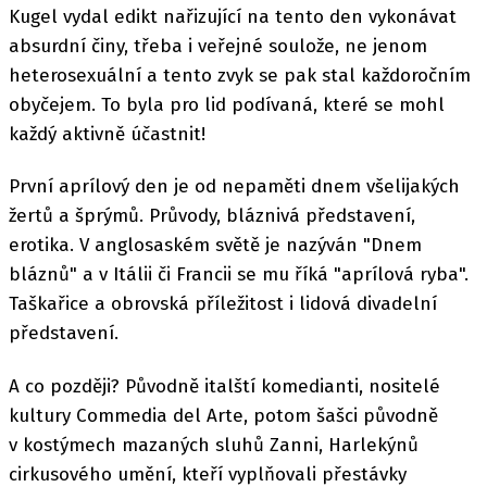
Kugel vydal edikt nařizující na tento den vykonávat
absurdní činy, třeba i veřejné soulože, ne jenom
heterosexuální a tento zvyk se pak stal každoročním
obyčejem. To byla pro lid podívaná, které se mohl
každý aktivně účastnit!
První aprílový den je od nepaměti dnem všelijakých
žertů a šprýmů. Průvody, bláznivá představení,
erotika. V anglosaském světě je nazýván "Dnem
bláznů" a v Itálii či Francii se mu říká "aprílová ryba".
Taškařice a obrovská příležitost i lidová divadelní
představení.
A co později? Původně italští komedianti, nositelé
kultury Commedia del Arte, potom šašci původně
v kostýmech mazaných sluhů Zanni, Harlekýnů
cirkusového umění, kteří vyplňovali přestávky