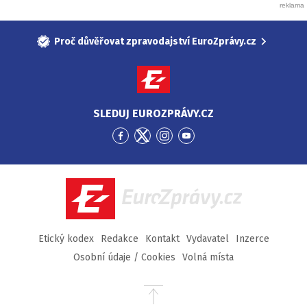
Proč důvěřovat zpravodajství EuroZprávy.cz
SLEDUJ EUROZPRÁVY.CZ
Přejít
Přejít
Přejít
Přejít
na
na
na
na
Facebook
Twitter
Instagram
YouTube
EuroZprávy.cz
Etický kodex
Redakce
Kontakt
Vydavatel
Inzerce
Osobní údaje / Cookies
Volná místa
Přejít
na