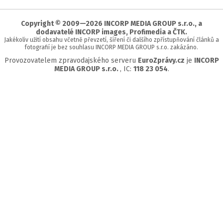
začátek
stránky
Copyright © 2009—2026 INCORP MEDIA GROUP s.r.o., a
dodavatelé INCORP images, Profimedia a ČTK.
Jakékoliv užití obsahu včetně převzetí, šíření či dalšího zpřístupňování článků a
fotografií je bez souhlasu INCORP MEDIA GROUP s.r.o. zakázáno.
Provozovatelem zpravodajského serveru
EuroZprávy.cz
je
INCORP
MEDIA GROUP s.r.o.
, IC:
118 23 054
.