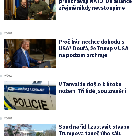
překonávají NATO. Do aliance
zřejmě nikdy nevstoupíme
včera
Proč Írán nechce dohodu s
USA? Doufá, že Trump v USA
na podzim prohraje
včera
V Tanvaldu došlo k útoku
nožem. Tři lidé jsou zranění
včera
Soud nařídil zastavit stavbu
Trumpova tanečního sálu