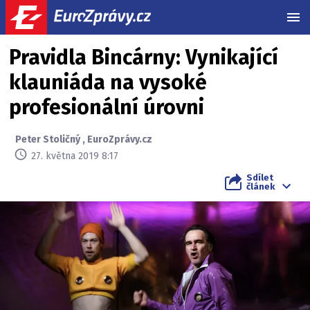
MEN
Pravidla Bincárny: Vynikající
klauniáda na vysoké
profesionální úrovni
Peter Stoličný
,
EuroZprávy.cz
27. května 2019 8:17
Sdílet
článek