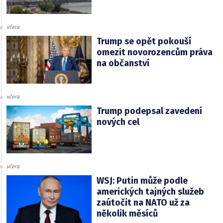
včera
Trump se opět pokouší
omezit novorozencům práva
na občanství
včera
Trump podepsal zavedení
nových cel
včera
WSJ: Putin může podle
amerických tajných služeb
zaútočit na NATO už za
několik měsíců