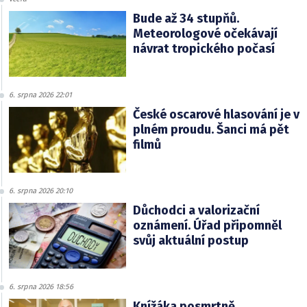
Bude až 34 stupňů.
Meteorologové očekávají
návrat tropického počasí
6. srpna 2026 22:01
České oscarové hlasování je v
plném proudu. Šanci má pět
filmů
6. srpna 2026 20:10
Důchodci a valorizační
oznámení. Úřad připomněl
svůj aktuální postup
6. srpna 2026 18:56
Knížáka posmrtně