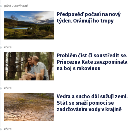
před 7 hodinami
Předpověď počasí na nový
týden. Orámují ho tropy
včera
Problém číst či soustředit se.
Princezna Kate zavzpomínala
na boj s rakovinou
včera
Vedra a sucho dál sužují zemi.
Stát se snaží pomoci se
zadržováním vody v krajině
včera