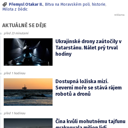
Přemysl Otakar II.
,
Bitva na Moravském poli
,
historie
,
Milota z Dědic
AKTUÁLNĚ SE DĚJE
před 23 minutami
Ukrajinské drony zaútočily v
Tatarstánu. Nálet prý trval
hodiny
před 1 hodinou
Dostupná ložiska mizí.
Severní moře se stává rájem
robotů a dronů
před 1 hodinou
Čína kvůli mohutnému tajfunu
evakuovala milion lidí