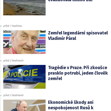
před 1 hodinou
Zemřel legendární spisovatel
Vladimír Páral
před 2 hodinami
Tragédie v Praze. Při zkoušce
prasklo potrubí, jeden člověk
zemřel
před 2 hodinami
Ekonomické škody ani
nespokojenost Rusů k