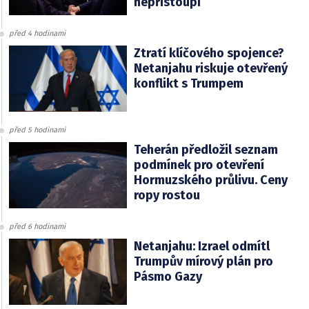
nepřistoupí
před 4 hodinami
Ztratí klíčového spojence?
Netanjahu riskuje otevřený
konflikt s Trumpem
před 5 hodinami
Teherán předložil seznam
podmínek pro otevření
Hormuzského průlivu. Ceny
ropy rostou
před 6 hodinami
Netanjahu: Izrael odmítl
Trumpův mírový plán pro
Pásmo Gazy