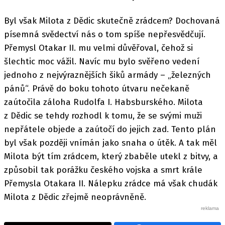
Byl však Milota z Dědic skutečně zrádcem? Dochovaná
písemná svědectví nás o tom spíše nepřesvědčují.
Přemysl Otakar II. mu velmi důvěřoval, čehož si
šlechtic moc vážil. Navíc mu bylo svěřeno vedení
jednoho z nejvýraznějších šiků armády – „železných
pánů“. Právě do boku tohoto útvaru nečekaně
zaútočila záloha Rudolfa I. Habsburského. Milota
z Dědic se tehdy rozhodl k tomu, že se svými muži
nepřátele objede a zaútočí do jejich zad. Tento plán
byl však později vnímán jako snaha o útěk. A tak měl
Milota být tím zrádcem, který zbaběle utekl z bitvy, a
způsobil tak porážku českého vojska a smrt krále
Přemysla Otakara II. Nálepku zrádce má však chudák
Milota z Dědic zřejmě neoprávněně.