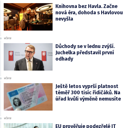
Knihovna bez Havla. Začne
nová éra, dohoda s Havlovou
nevyšla
včera
Důchody se v lednu zvýší.
Juchelka představil první
odhady
včera
Ještě letos vyprší platnost
téměř 300 tisíc řidičáků. Na
úřad kvůli výměně nemusíte
včera
EU prověřuje podezřelé IT