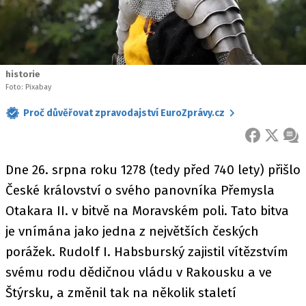
historie
Foto: Pixabay
Proč důvěřovat zpravodajství EuroZprávy.cz
FACEBOOK
X
ZPR
Dne 26. srpna roku 1278 (tedy před 740 lety) přišlo
České království o svého panovníka Přemysla
Otakara II. v bitvě na Moravském poli. Tato bitva
je vnímána jako jedna z největších českých
porážek. Rudolf I. Habsburský zajistil vítězstvím
svému rodu dědičnou vládu v Rakousku a ve
Štýrsku, a změnil tak na několik staletí