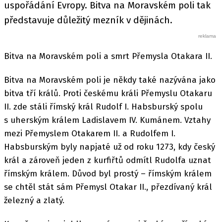
uspořádání Evropy. Bitva na Moravském poli tak
představuje důležitý mezník v dějinách.
Bitva na Moravském poli a smrt Přemysla Otakara II.
Bitva na Moravském poli je někdy také nazývána jako
bitva tří králů. Proti českému králi Přemyslu Otakaru
II. zde stáli římský král Rudolf I. Habsburský spolu
s uherským králem Ladislavem IV. Kumánem. Vztahy
mezi Přemyslem Otakarem II. a Rudolfem I.
Habsburským byly napjaté už od roku 1273, kdy český
král a zároveň jeden z kurfiřtů odmítl Rudolfa uznat
římským králem. Důvod byl prostý – římským králem
se chtěl stát sám Přemysl Otakar II., přezdívaný král
železný a zlatý.