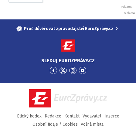
Proč důvěřovat zpravodajství EuroZprávy.cz
SLEDUJ EUROZPRÁVY.CZ
Přejít
Přejít
Přejít
Přejít
na
na
na
na
Facebook
Twitter
Instagram
YouTube
EuroZprávy.cz
Etický kodex
Redakce
Kontakt
Vydavatel
Inzerce
Osobní údaje / Cookies
Volná místa