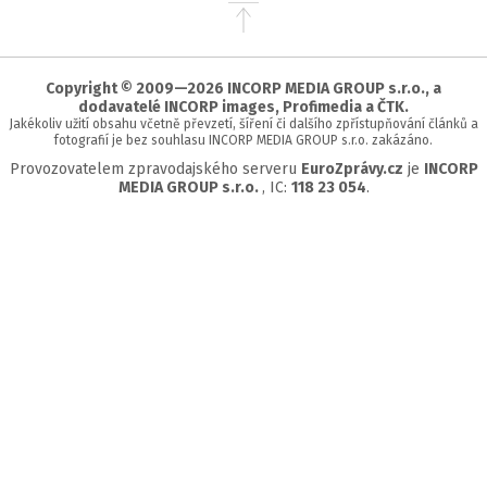
Přejít
na
začátek
stránky
Copyright © 2009—2026 INCORP MEDIA GROUP s.r.o., a
dodavatelé INCORP images, Profimedia a ČTK.
Jakékoliv užití obsahu včetně převzetí, šíření či dalšího zpřístupňování článků a
fotografií je bez souhlasu INCORP MEDIA GROUP s.r.o. zakázáno.
Provozovatelem zpravodajského serveru
EuroZprávy.cz
je
INCORP
MEDIA GROUP s.r.o.
, IC:
118 23 054
.