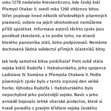
roku 1278 nedaleko Kressenbrunu, kde český král
Přemysl Otakar II. svedl roku 1260 vítěznou bitvu.
Střet popisuje hned několik středověkých písemných
pramenů, ovšem na jejich věrohodnost nemůžeme
příliš spoléhat. Informace autorů těchto zpráv jsou
poněkud zkreslené, a to podle toho, na straně
kterého panovníka stáli, koho podporovali. Nemáme
dochovaná žádná svědectví přímých účastníků bitvy.
Jak tedy samotná bitva probíhala? Proti sobě stála
vojska králů Rudolfa I. Habsburského, jeho spojence
Ladislava IV. Kumána a Přemysla Otakara II. Podle
písemných zpráv bylo v tento srpnový den velké
horko. Výhodou Rudolfa I. Habsburského bylo
nepochybně jeho početnější vojsko. Navíc v jeho
armádě bojovalo lehké uherské jezdectvo, které si
hravě poradilo s pravým křídlem vojska českého