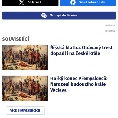
Sdílet na X
Sdílet na Facebooku
Vstoupit do diskuze
SOUVISEJÍCÍ
Říšská klatba. Obávaný trest
dopadl i na české krále
Hořký konec Přemyslovců:
Narození budoucího krále
Václava
VÍCE SOUVISEJÍCÍCH