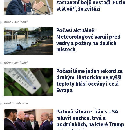
zastavení bojů nestačí. Putin
stál věří, že zvítězí
před 2 hodinami
Počasí aktuálně:
Meteorologové varují před
vedry a požáry na dalších
místech
před 3 hodinami
Počasí láme jeden rekord za
druhým. Historicky nejvyšší
teploty hlásí oceány i celá
Evropa
před 4 hodinami
Patová situace: Írán s USA
mluvit nechce, trvá a
podmínkách, na které Trump