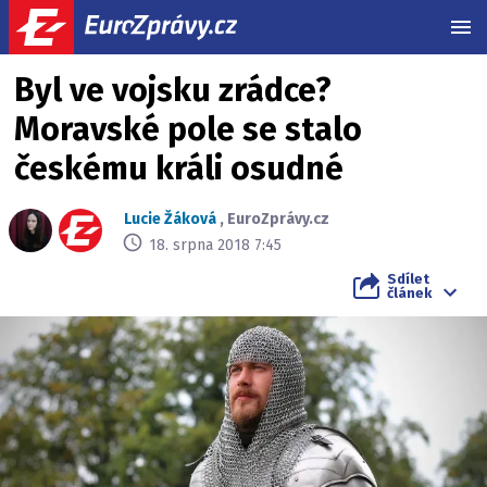
MEN
Byl ve vojsku zrádce?
Moravské pole se stalo
českému králi osudné
Lucie Žáková
,
EuroZprávy.cz
18. srpna 2018 7:45
Sdílet
článek