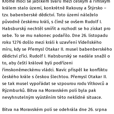
Kromě moci se jablkem sváru mezi českým a římským
králem stalo území, konkrétně Rakousy a Štýrsko –
tzv. babenberské dědictví. Toto území náleželo
původně českému králi, s čímž se ovšem Rudolf I.
Habsburský nechtěl smířit a rozhodl se ho získat pro
sebe. To se mu nakonec podařilo. Dne 26. listopadu
roku 1276 došlo mezi králi k uzavření Vídeňského
míru, kdy se Přemysl Otakar II. musel babenberského
dědictví zříci. Rudolf I. Habsburský se nadále snažil o
to, aby čeští králové byli podřízeni
římskoněmeckému vládci. Navíc přispěl ke konfliktu
českého krále s českou šlechtou. Přemysl Otakar II.
se tak musel vypořádat se vzpourou rodu Vítkovců a
Rýzmburků. Bitva na Moravském poli byla pak
nevyhnutelným vyústěním této neklidné situace.
Bitva na Moravském poli se odehrála dne 26. srpna