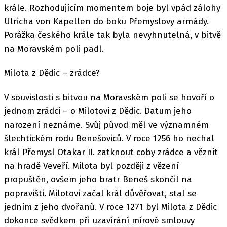
krále. Rozhodujícím momentem boje byl vpád zálohy
Ulricha von Kapellen do boku Přemyslovy armády.
Porážka českého krále tak byla nevyhnutelná, v bitvě
na Moravském poli padl.
Milota z Dědic – zrádce?
V souvislosti s bitvou na Moravském poli se hovoří o
jednom zrádci – o Milotovi z Dědic. Datum jeho
narození neznáme. Svůj původ měl ve významném
šlechtickém rodu Benešoviců. V roce 1256 ho nechal
král Přemysl Otakar II. zatknout coby zrádce a věznit
na hradě Veveří. Milota byl později z vězení
propuštěn, ovšem jeho bratr Beneš skončil na
popravišti. Milotovi začal král důvěřovat, stal se
jedním z jeho dvořanů. V roce 1271 byl Milota z Dědic
dokonce svědkem při uzavírání mírové smlouvy