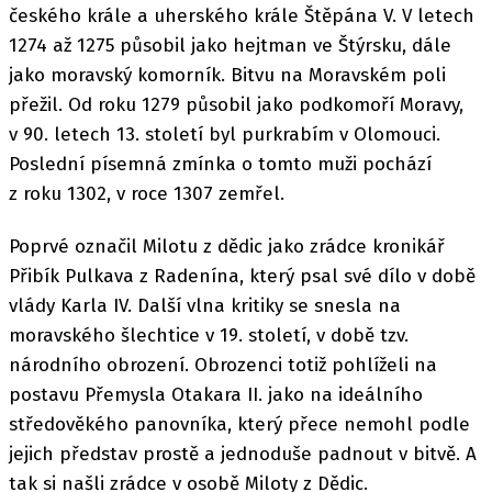
českého krále a uherského krále Štěpána V. V letech
1274 až 1275 působil jako hejtman ve Štýrsku, dále
jako moravský komorník. Bitvu na Moravském poli
přežil. Od roku 1279 působil jako podkomoří Moravy,
v 90. letech 13. století byl purkrabím v Olomouci.
Poslední písemná zmínka o tomto muži pochází
z roku 1302, v roce 1307 zemřel.
Poprvé označil Milotu z dědic jako zrádce kronikář
Přibík Pulkava z Radenína, který psal své dílo v době
vlády Karla IV. Další vlna kritiky se snesla na
moravského šlechtice v 19. století, v době tzv.
národního obrození. Obrozenci totiž pohlíželi na
postavu Přemysla Otakara II. jako na ideálního
středověkého panovníka, který přece nemohl podle
jejich představ prostě a jednoduše padnout v bitvě. A
tak si našli zrádce v osobě Miloty z Dědic.