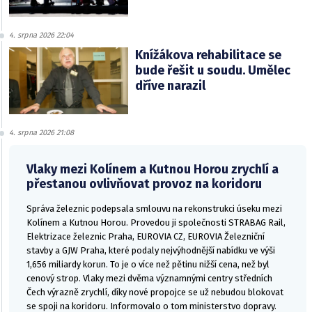
4. srpna 2026 22:04
Knížákova rehabilitace se
bude řešit u soudu. Umělec
dříve narazil
4. srpna 2026 21:08
Vlaky mezi Kolínem a Kutnou Horou zrychlí a
přestanou ovlivňovat provoz na koridoru
Správa železnic podepsala smlouvu na rekonstrukci úseku mezi
Kolínem a Kutnou Horou. Provedou ji společnosti STRABAG Rail,
Elektrizace železnic Praha, EUROVIA CZ, EUROVIA Železniční
stavby a GJW Praha, které podaly nejvýhodnější nabídku ve výši
1,656 miliardy korun. To je o více než pětinu nižší cena, než byl
cenový strop. Vlaky mezi dvěma významnými centry středních
Čech výrazně zrychlí, díky nové propojce se už nebudou blokovat
se spoji na koridoru. Informovalo o tom ministerstvo dopravy.