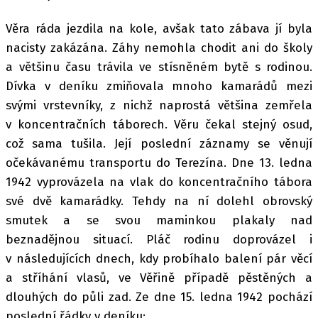
Věra ráda jezdila na kole, avšak tato zábava jí byla
nacisty zakázána. Záhy nemohla chodit ani do školy
a většinu času trávila ve stísněném bytě s rodinou.
Dívka v deníku zmiňovala mnoho kamarádů mezi
svými vrstevníky, z nichž naprostá většina zemřela
v koncentračních táborech. Věru čekal stejný osud,
což sama tušila. Její poslední záznamy se věnují
očekávanému transportu do Terezína. Dne 13. ledna
1942 vyprovázela na vlak do koncentračního tábora
své dvě kamarádky. Tehdy na ní dolehl obrovský
smutek a se svou maminkou plakaly nad
beznadějnou situací. Pláč rodinu doprovázel i
v následujících dnech, kdy probíhalo balení pár věcí
a stříhání vlasů, ve Věřině případě pěstěných a
dlouhých do půli zad. Ze dne 15. ledna 1942 pochází
poslední řádky v deníku: