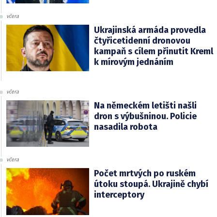
včera
Ukrajinská armáda provedla
čtyřicetidenní dronovou
kampaň s cílem přinutit Kreml
k mírovým jednáním
včera
Na německém letišti našli
dron s výbušninou. Policie
nasadila robota
včera
Počet mrtvých po ruském
útoku stoupá. Ukrajině chybí
interceptory