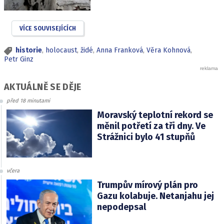
VÍCE SOUVISEJÍCÍCH
historie
,
holocaust
,
židé
,
Anna Franková
,
Věra Kohnová
,
Petr Ginz
AKTUÁLNĚ SE DĚJE
před 18 minutami
Moravský teplotní rekord se
měnil potřetí za tři dny. Ve
Strážnici bylo 41 stupňů
včera
Trumpův mírový plán pro
Gazu kolabuje. Netanjahu jej
nepodepsal