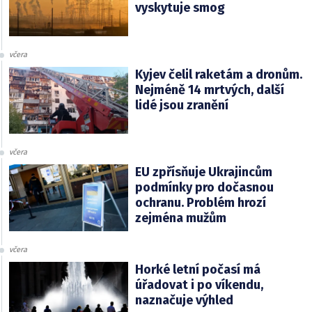
vyskytuje smog
včera
Kyjev čelil raketám a dronům.
Nejméně 14 mrtvých, další
lidé jsou zranění
včera
EU zpřísňuje Ukrajincům
podmínky pro dočasnou
ochranu. Problém hrozí
zejména mužům
včera
Horké letní počasí má
úřadovat i po víkendu,
naznačuje výhled