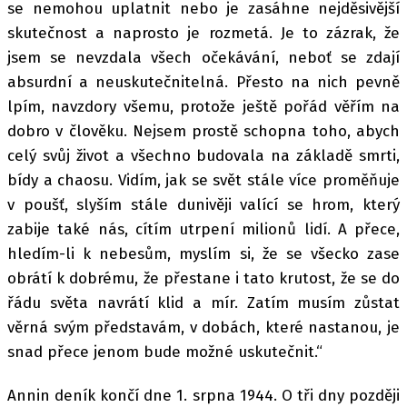
se nemohou uplatnit nebo je zasáhne nejděsivější
skutečnost a naprosto je rozmetá. Je to zázrak, že
jsem se nevzdala všech očekávání, neboť se zdají
absurdní a neuskutečnitelná. Přesto na nich pevně
lpím, navzdory všemu, protože ještě pořád věřím na
dobro v člověku. Nejsem prostě schopna toho, abych
celý svůj život a všechno budovala na základě smrti,
bídy a chaosu. Vidím, jak se svět stále více proměňuje
v poušť, slyším stále dunivěji valící se hrom, který
zabije také nás, cítím utrpení milionů lidí. A přece,
hledím-li k nebesům, myslím si, že se všecko zase
obrátí k dobrému, že přestane i tato krutost, že se do
řádu světa navrátí klid a mír. Zatím musím zůstat
věrná svým představám, v dobách, které nastanou, je
snad přece jenom bude možné uskutečnit.“
Annin deník končí dne 1. srpna 1944. O tři dny později