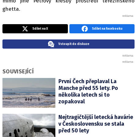
mimo jiné Petrovy kresby prostředí terezínského
ghetta.
Sdílet na X
Sdílet na Facebooku
Vstoupit do diskuze
SOUVISEJÍCÍ
První Čech přeplaval La
Manche před 55 lety. Po
několika letech si to
zopakoval
Nejtragičtější letecká havárie
v Československu se stala
před 50 lety