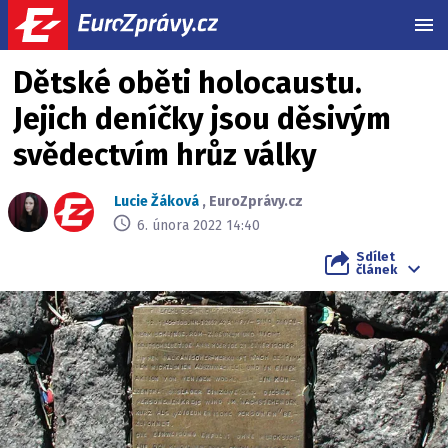
MEN
Dětské oběti holocaustu.
Jejich deníčky jsou děsivým
svědectvím hrůz války
Lucie Žáková
,
EuroZprávy.cz
6. února 2022 14:40
Sdílet
článek