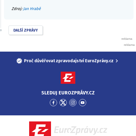
Zdroj:
Jan Hrabě
DALŠÍ ZPRÁVY
Proč důvěřovat zpravodajství EuroZprávy.cz
SLEDUJ EUROZPRÁVY.CZ
Přejít
Přejít
Přejít
Přejít
na
na
na
na
Facebook
Twitter
Instagram
YouTube
EuroZprávy.cz