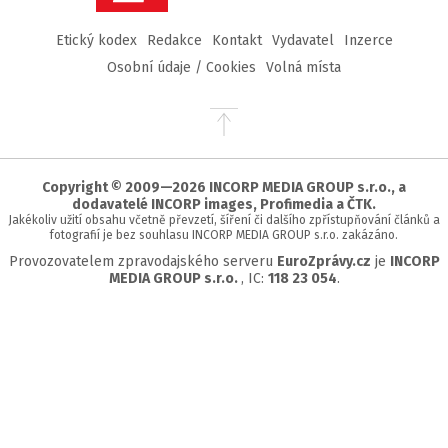
Etický kodex
Redakce
Kontakt
Vydavatel
Inzerce
Osobní údaje / Cookies
Volná místa
Přejít
na
začátek
stránky
Copyright © 2009—2026 INCORP MEDIA GROUP s.r.o., a
dodavatelé INCORP images, Profimedia a ČTK.
Jakékoliv užití obsahu včetně převzetí, šíření či dalšího zpřístupňování článků a
fotografií je bez souhlasu INCORP MEDIA GROUP s.r.o. zakázáno.
Provozovatelem zpravodajského serveru
EuroZprávy.cz
je
INCORP
MEDIA GROUP s.r.o.
, IC:
118 23 054
.