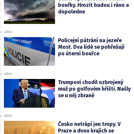
bouřky. Hrozit budou i ráno a
dopoledne
včera
Policejní pátrání na jezeře
Most. Dva lidé se pohřešují
po úterní bouřce
včera
Trumpovi chodil ozbrojený
muž po golfovém hřišti. Našly
se u něj zbraně
včera
Česko netrápí jen tropy. V
Praze a dvou krajích se