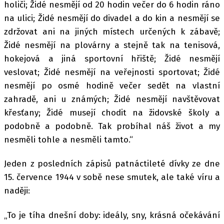
holiči; Židé nesmějí od 20 hodin večer do 6 hodin ráno
na ulici; Židé nesmějí do divadel a do kin a nesmějí se
zdržovat ani na jiných místech určených k zábavě;
Židé nesmějí na plovárny a stejně tak na tenisová,
hokejová a jiná sportovní hřiště; Židé nesmějí
veslovat; Židé nesmějí na veřejnosti sportovat; Židé
nesmějí po osmé hodině večer sedět na vlastní
zahradě, ani u známých; Židé nesmějí navštěvovat
křesťany; Židé musejí chodit na židovské školy a
podobně a podobně. Tak probíhal náš život a my
nesměli tohle a nesměli tamto.“
Jeden z posledních zápisů patnáctileté dívky ze dne
15. července 1944 v sobě nese smutek, ale také víru a
naději:
„To je tíha dnešní doby: ideály, sny, krásná očekávání