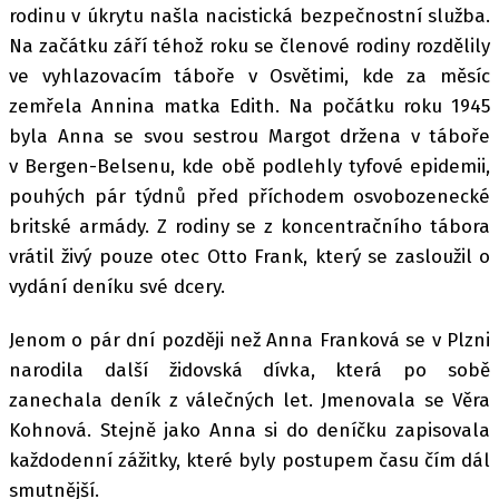
rodinu v úkrytu našla nacistická bezpečnostní služba.
Na začátku září téhož roku se členové rodiny rozdělily
ve vyhlazovacím táboře v Osvětimi, kde za měsíc
zemřela Annina matka Edith. Na počátku roku 1945
byla Anna se svou sestrou Margot držena v táboře
v Bergen-Belsenu, kde obě podlehly tyfové epidemii,
pouhých pár týdnů před příchodem osvobozenecké
britské armády. Z rodiny se z koncentračního tábora
vrátil živý pouze otec Otto Frank, který se zasloužil o
vydání deníku své dcery.
Jenom o pár dní později než Anna Franková se v Plzni
narodila další židovská dívka, která po sobě
zanechala deník z válečných let. Jmenovala se Věra
Kohnová. Stejně jako Anna si do deníčku zapisovala
každodenní zážitky, které byly postupem času čím dál
smutnější.