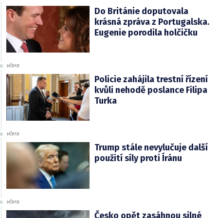
Do Británie doputovala
krásná zpráva z Portugalska.
Eugenie porodila holčičku
včera
Policie zahájila trestní řízení
kvůli nehodě poslance Filipa
Turka
včera
Trump stále nevylučuje další
použití síly proti Íránu
včera
Česko opět zasáhnou silné