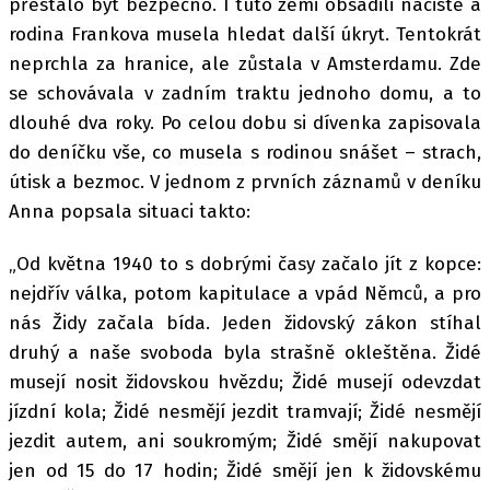
přestalo být bezpečno. I tuto zemi obsadili nacisté a
rodina Frankova musela hledat další úkryt. Tentokrát
neprchla za hranice, ale zůstala v Amsterdamu. Zde
se schovávala v zadním traktu jednoho domu, a to
dlouhé dva roky. Po celou dobu si dívenka zapisovala
do deníčku vše, co musela s rodinou snášet – strach,
útisk a bezmoc. V jednom z prvních záznamů v deníku
Anna popsala situaci takto:
„Od května 1940 to s dobrými časy začalo jít z kopce:
nejdřív válka, potom kapitulace a vpád Němců, a pro
nás Židy začala bída. Jeden židovský zákon stíhal
druhý a naše svoboda byla strašně okleštěna. Židé
musejí nosit židovskou hvězdu; Židé musejí odevzdat
jízdní kola; Židé nesmějí jezdit tramvají; Židé nesmějí
jezdit autem, ani soukromým; Židé smějí nakupovat
jen od 15 do 17 hodin; Židé smějí jen k židovskému