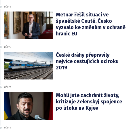
včera
Metnar řešil situaci ve
španělské Ceutě. Česko
vyzvalo ke změnám v ochraně
hranic EU
včera
České dráhy přepravily
nejvíce cestujících od roku
2019
včera
Mohli jste zachránit životy,
kritizuje Zelenskyj spojence
po útoku na Kyjev
včera