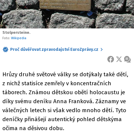
Stolpersteine.
Foto:
Wikipedia
Proč důvěřovat zpravodajství EuroZprávy.cz
FACEBOOK
X
ZPR
Hrůzy druhé světové války se dotýkaly také dětí,
z nichž statisíce zemřely v koncentračních
táborech. Známou dětskou obětí holocaustu je
díky svému deníku Anna Franková. Záznamy ve
válečných letech si však vedlo mnoho dětí. Tyto
deníčky přinášejí autentický pohled dětskýma
očima na děsivou dobu.