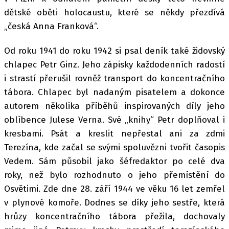
dětské oběti holocaustu, které se někdy přezdívá
„česká Anna Franková“.
Od roku 1941 do roku 1942 si psal deník také židovský
chlapec Petr Ginz. Jeho zápisky každodenních radostí
i strastí přerušil rovněž transport do koncentračního
tábora. Chlapec byl nadaným pisatelem a dokonce
autorem několika příběhů inspirovaných díly jeho
oblíbence Julese Verna. Své „knihy“ Petr doplňoval i
kresbami. Psát a kreslit nepřestal ani za zdmi
Terezína, kde začal se svými spoluvězni tvořit časopis
Vedem. Sám působil jako šéfredaktor po celé dva
roky, než bylo rozhodnuto o jeho přemístění do
Osvětimi. Zde dne 28. září 1944 ve věku 16 let zemřel
v plynové komoře. Dodnes se díky jeho sestře, která
hrůzy koncentračního tábora přežila, dochovaly