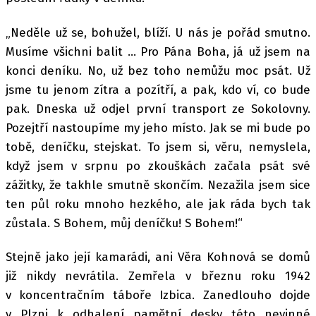
„Neděle už se, bohužel, blíží. U nás je pořád smutno.
Musíme všichni balit … Pro Pána Boha, já už jsem na
konci deníku. No, už bez toho nemůžu moc psát. Už
jsme tu jenom zítra a pozítří, a pak, kdo ví, co bude
pak. Dneska už odjel první transport ze Sokolovny.
Pozejtří nastoupíme my jeho místo. Jak se mi bude po
tobě, deníčku, stejskat. To jsem si, věru, nemyslela,
když jsem v srpnu po zkouškách začala psát své
zážitky, že takhle smutně skončím. Nezažila jsem sice
ten půl roku mnoho hezkého, ale jak ráda bych tak
zůstala. S Bohem, můj deníčku! S Bohem!“
Stejně jako její kamarádi, ani Věra Kohnová se domů
již nikdy nevrátila. Zemřela v březnu roku 1942
v koncentračním táboře Izbica. Zanedlouho dojde
v Plzni k odhalení pamětní desky této nevinné