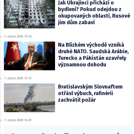
Jak Ukrajinci přichází o
bydlení? Pokud odejdou z
okupovaných oblastí, Rusové
jim dům zabaví
7. srpna 2026 15:54
Na Blízkém východě vzniká
druhé NATO. Saudská Arábie,
Turecko a Pákistán uzavřely
významnou dohodu
7. srpna 2026 15:15
Bratislavským Slovnaftem
otřásl výbuch, rafinérii
zachvátil požár
7. srpna 2026 14:25