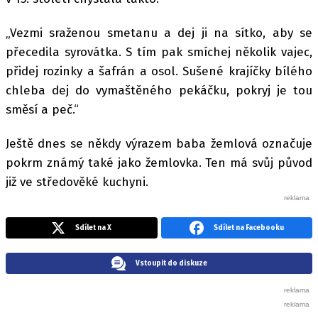
„Vezmi sraženou smetanu a dej ji na sítko, aby se
přecedila syrovátka. S tím pak smíchej několik vajec,
přidej rozinky a šafrán a osol. Sušené krajíčky bílého
chleba dej do vymaštěného pekáčku, pokryj je tou
směsí a peč.“
Ještě dnes se někdy výrazem baba žemlová označuje
pokrm známý také jako žemlovka. Ten má svůj původ
již ve středověké kuchyni.
Sdílet na X
Sdílet na Facebooku
Vstoupit do diskuze