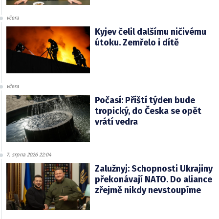
včera
Kyjev čelil dalšímu ničivému
útoku. Zemřelo i dítě
včera
Počasí: Příští týden bude
tropický, do Česka se opět
vrátí vedra
7. srpna 2026 22:04
Zalužnyj: Schopnosti Ukrajiny
překonávají NATO. Do aliance
zřejmě nikdy nevstoupíme