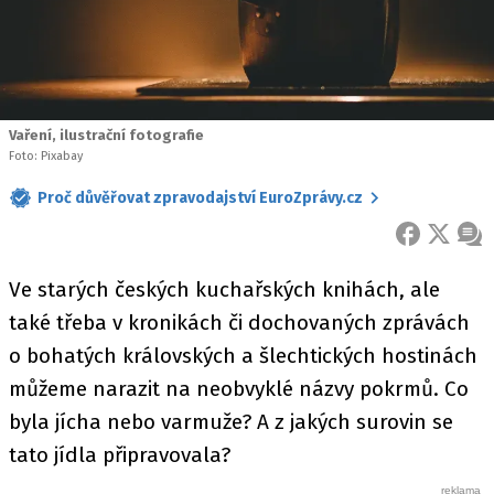
Vaření, ilustrační fotografie
Foto: Pixabay
Proč důvěřovat zpravodajství EuroZprávy.cz
FACEBOOK
X
ZPR
Ve starých českých kuchařských knihách, ale
také třeba v kronikách či dochovaných zprávách
o bohatých královských a šlechtických hostinách
můžeme narazit na neobvyklé názvy pokrmů. Co
byla jícha nebo varmuže? A z jakých surovin se
tato jídla připravovala?