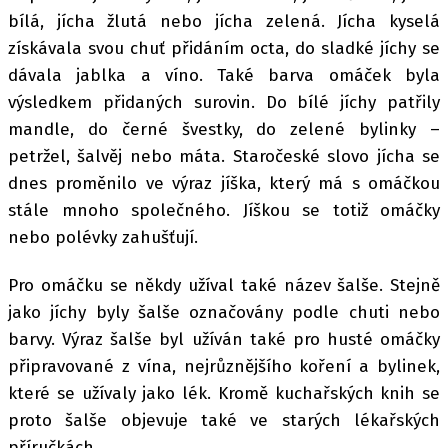
bílá, jícha žlutá nebo jícha zelená. Jícha kyselá
získávala svou chuť přidáním octa, do sladké jíchy se
dávala jablka a víno. Také barva omáček byla
výsledkem přidaných surovin. Do bílé jíchy patřily
mandle, do černé švestky, do zelené bylinky –
petržel, šalvěj nebo máta. Staročeské slovo jícha se
dnes proměnilo ve výraz jíška, který má s omáčkou
stále mnoho společného. Jíškou se totiž omáčky
nebo polévky zahušťují.
Pro omáčku se někdy užíval také název šalše. Stejně
jako jíchy byly šalše označovány podle chuti nebo
barvy. Výraz šalše byl užíván také pro husté omáčky
připravované z vína, nejrůznějšího koření a bylinek,
které se užívaly jako lék. Kromě kuchařských knih se
proto šalše objevuje také ve starých lékařských
příručkách.