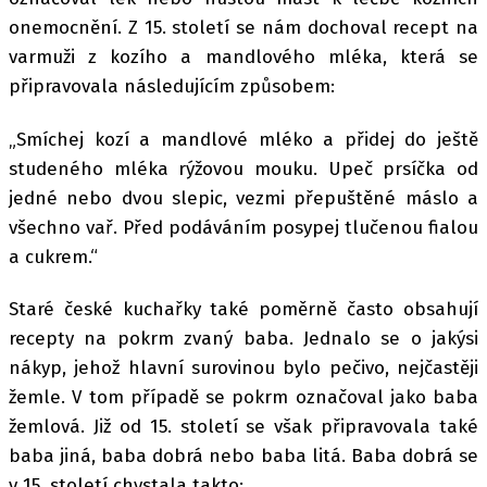
onemocnění. Z 15. století se nám dochoval recept na
varmuži z kozího a mandlového mléka, která se
připravovala následujícím způsobem:
„Smíchej kozí a mandlové mléko a přidej do ještě
studeného mléka rýžovou mouku. Upeč prsíčka od
jedné nebo dvou slepic, vezmi přepuštěné máslo a
všechno vař. Před podáváním posypej tlučenou fialou
a cukrem.“
Staré české kuchařky také poměrně často obsahují
recepty na pokrm zvaný baba. Jednalo se o jakýsi
nákyp, jehož hlavní surovinou bylo pečivo, nejčastěji
žemle. V tom případě se pokrm označoval jako baba
žemlová. Již od 15. století se však připravovala také
baba jiná, baba dobrá nebo baba litá. Baba dobrá se
v 15. století chystala takto: