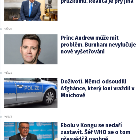
průzkumů. Realita je prý jiná
včera
Princ Andrew může mít
problém. Burnham nevylučuje
nové vyšetřování
včera
Doživotí. Němci odsoudili
Afghánce, který loni vraždil v
Mnichově
včera
Ebolu v Kongu se nedaří
zastavit. Šéf WHO se o tom
přesvědčil osobně