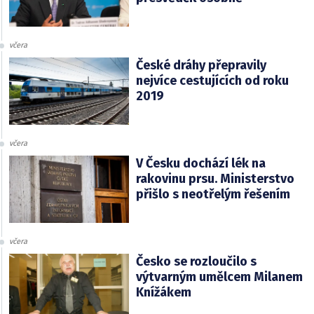
včera
České dráhy přepravily
nejvíce cestujících od roku
2019
včera
V Česku dochází lék na
rakovinu prsu. Ministerstvo
přišlo s neotřelým řešením
včera
Česko se rozloučilo s
výtvarným umělcem Milanem
Knížákem