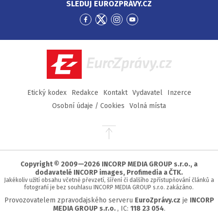
SLEDUJ EUROZPRÁVY.CZ
Přejít
Přejít
Přejít
Přejít
na
na
na
na
Facebook
Twitter
Instagram
YouTube
EuroZprávy.cz
Etický kodex
Redakce
Kontakt
Vydavatel
Inzerce
Osobní údaje / Cookies
Volná místa
Přejít
na
začátek
stránky
Copyright © 2009—2026 INCORP MEDIA GROUP s.r.o., a
dodavatelé INCORP images, Profimedia a ČTK.
Jakékoliv užití obsahu včetně převzetí, šíření či dalšího zpřístupňování článků a
fotografií je bez souhlasu INCORP MEDIA GROUP s.r.o. zakázáno.
Provozovatelem zpravodajského serveru
EuroZprávy.cz
je
INCORP
MEDIA GROUP s.r.o.
, IC:
118 23 054
.