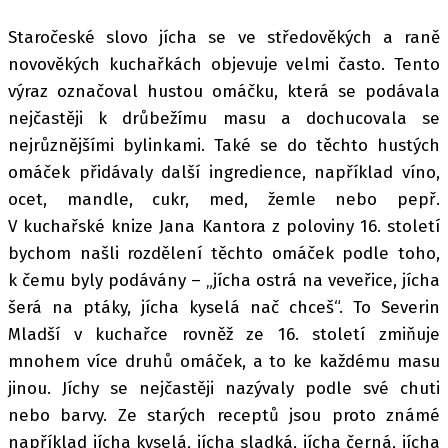
Staročeské slovo jícha se ve středověkých a raně
novověkých kuchařkách objevuje velmi často. Tento
výraz označoval hustou omáčku, která se podávala
nejčastěji k drůbežímu masu a dochucovala se
nejrůznějšími bylinkami. Také se do těchto hustých
omáček přidávaly další ingredience, například víno,
ocet, mandle, cukr, med, žemle nebo pepř.
V kuchařské knize Jana Kantora z poloviny 16. století
bychom našli rozdělení těchto omáček podle toho,
k čemu byly podávány – „jícha ostrá na veveřice, jícha
šerá na ptáky, jícha kyselá nač chceš“. To Severin
Mladší v kuchařce rovněž ze 16. století zmiňuje
mnohem více druhů omáček, a to ke každému masu
jinou. Jíchy se nejčastěji nazývaly podle své chuti
nebo barvy. Ze starých receptů jsou proto známé
například jícha kyselá, jícha sladká, jícha černá, jícha