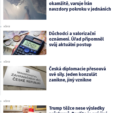
okamžitě, varuje Írán
navzdory pokroku v jednáních
včera
Důchodci a valorizační
oznámení. Úřad připomněl
svůj aktuální postup
včera
Česká diplomacie přesouvá
své síly. Jeden konzulát
zanikne, jiný vznikne
včera
Trump těžce nese výsledky