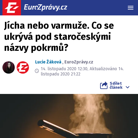
MEN
Jícha nebo varmuže. Co se
ukrývá pod staročeskými
názvy pokrmů?
Lucie Žáková
,
EuroZprávy.cz
14. listopadu 2020 12:30, Aktualizováno 14.
listopadu 2020 21:22
Sdílet
článek