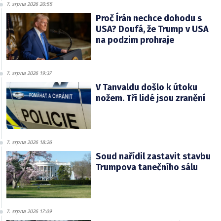
7. srpna 2026 20:55
Proč Írán nechce dohodu s
USA? Doufá, že Trump v USA
na podzim prohraje
7. srpna 2026 19:37
V Tanvaldu došlo k útoku
nožem. Tři lidé jsou zranění
7. srpna 2026 18:26
Soud nařídil zastavit stavbu
Trumpova tanečního sálu
7. srpna 2026 17:09