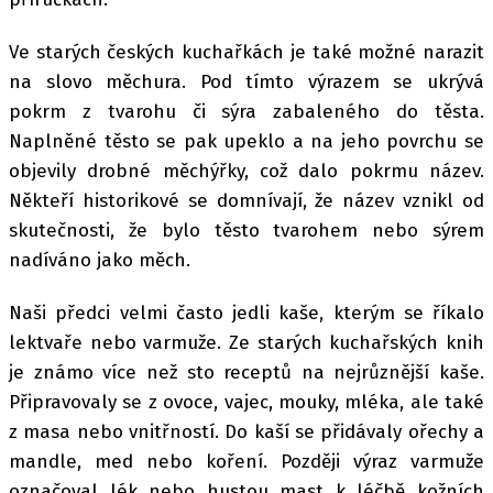
Ve starých českých kuchařkách je také možné narazit
na slovo měchura. Pod tímto výrazem se ukrývá
pokrm z tvarohu či sýra zabaleného do těsta.
Naplněné těsto se pak upeklo a na jeho povrchu se
objevily drobné měchýřky, což dalo pokrmu název.
Někteří historikové se domnívají, že název vznikl od
skutečnosti, že bylo těsto tvarohem nebo sýrem
nadíváno jako měch.
Naši předci velmi často jedli kaše, kterým se říkalo
lektvaře nebo varmuže. Ze starých kuchařských knih
je známo více než sto receptů na nejrůznější kaše.
Připravovaly se z ovoce, vajec, mouky, mléka, ale také
z masa nebo vnitřností. Do kaší se přidávaly ořechy a
mandle, med nebo koření. Později výraz varmuže
označoval lék nebo hustou mast k léčbě kožních