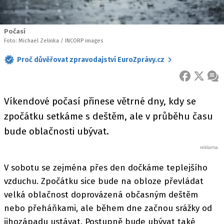
Počasí
Foto: Michael Zelinka / INCORP images
Proč důvěřovat zpravodajství EuroZprávy.cz
FACEBOOK
X
ZPR
Víkendové počasí přinese větrné dny, kdy se
zpočátku setkáme s deštěm, ale v průběhu času
bude oblačnosti ubývat.
V sobotu se zejména přes den dočkáme teplejšího
vzduchu. Zpočátku sice bude na obloze převládat
velká oblačnost doprovázená občasným deštěm
nebo přeháňkami, ale během dne začnou srážky od
jihozápadu ustávat. Postupně bude ubývat také