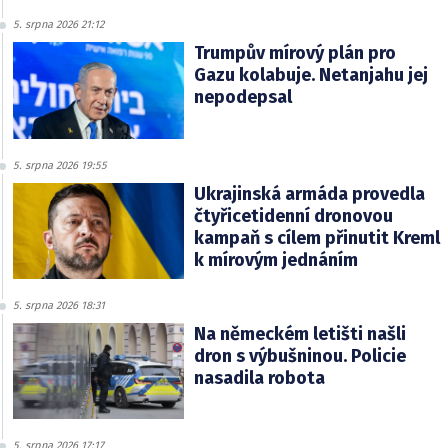
5. srpna 2026 21:12
Trumpův mírový plán pro
Gazu kolabuje. Netanjahu jej
nepodepsal
5. srpna 2026 19:55
Ukrajinská armáda provedla
čtyřicetidenní dronovou
kampaň s cílem přinutit Kreml
k mírovým jednáním
5. srpna 2026 18:31
Na německém letišti našli
dron s výbušninou. Policie
nasadila robota
5. srpna 2026 17:17