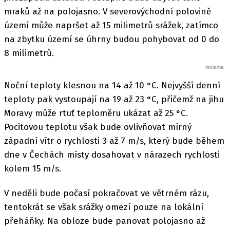
mraků až na polojasno. V severovýchodní polovině
území může napršet až 15 milimetrů srážek, zatímco
na zbytku území se úhrny budou pohybovat od 0 do
8 milimetrů.
Noční teploty klesnou na 14 až 10 °C. Nejvyšší denní
teploty pak vystoupají na 19 až 23 °C, přičemž na jihu
Moravy může rtuť teploměru ukázat až 25 °C.
Pocitovou teplotu však bude ovlivňovat mírný
západní vítr o rychlosti 3 až 7 m/s, který bude během
dne v Čechách místy dosahovat v nárazech rychlosti
kolem 15 m/s.
V neděli bude počasí pokračovat ve větrném rázu,
tentokrát se však srážky omezí pouze na lokální
přeháňky. Na obloze bude panovat polojasno až