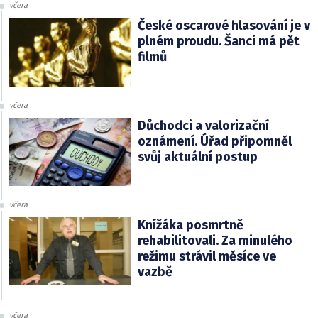
včera
České oscarové hlasování je v
plném proudu. Šanci má pět
filmů
včera
Důchodci a valorizační
oznámení. Úřad připomněl
svůj aktuální postup
včera
Knížáka posmrtně
rehabilitovali. Za minulého
režimu strávil měsíce ve
vazbě
včera