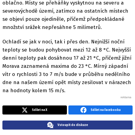
oblačno. Místy se přeháňky vyskytnou na severu a
severovýchodě území, zatímco na ostatních místech
se objeví pouze ojediněle, přičemž předpokládané
množství srážek nepřesáhne 5 milimetrů.
Ochladí se jak v noci, tak i přes den. Nejnižší noční
teploty se budou pohybovat mezi 12 až 8 °C. Nejvyšší
denní teploty pak dosáhnou 17 až 21 °C, přičemž jižní
Morava zaznamená maxima do 23 °C. Mírný západní
vítr o rychlosti 3 to 7 m/s bude v průběhu nedělního
dne na našem území opět místy zesilovat v nárazech
na hodnoty kolem 15 m/s.
Sdílet na X
Sdílet na Facebooku
Vstoupit do diskuze