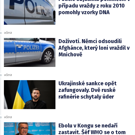
případu vraždy z roku 2010
pomohly vzorky DNA
včera
Doživotí. Němci odsoudili
Afghánce, který loni vraždil v
Mnichově
včera
Ukrajinské sankce opět
zafungovaly. Dvě ruské
rafinérie schytaly úder
včera
Ebolu v Kongu se nedaří
zastavit. Šéf WHO se o tom