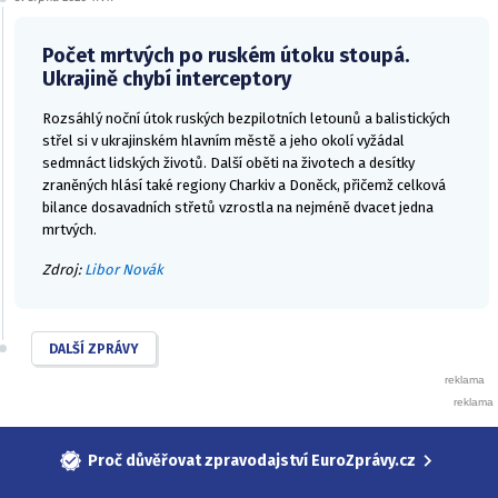
Počet mrtvých po ruském útoku stoupá.
Ukrajině chybí interceptory
Rozsáhlý noční útok ruských bezpilotních letounů a balistických
střel si v ukrajinském hlavním městě a jeho okolí vyžádal
sedmnáct lidských životů. Další oběti na životech a desítky
zraněných hlásí také regiony Charkiv a Doněck, přičemž celková
bilance dosavadních střetů vzrostla na nejméně dvacet jedna
mrtvých.
Zdroj:
Libor Novák
DALŠÍ ZPRÁVY
Proč důvěřovat zpravodajství EuroZprávy.cz