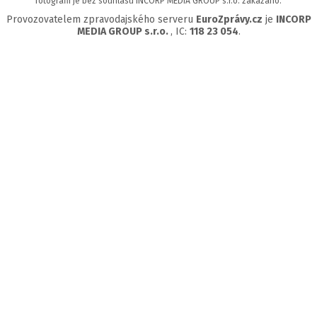
fotografií je bez souhlasu INCORP MEDIA GROUP s.r.o. zakázáno.
Provozovatelem zpravodajského serveru
EuroZprávy.cz
je
INCORP
MEDIA GROUP s.r.o.
, IC:
118 23 054
.