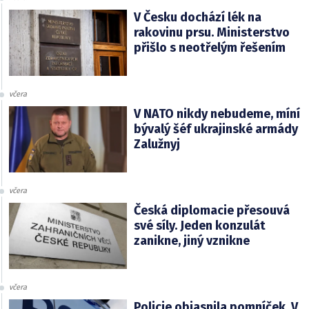
V Česku dochází lék na
rakovinu prsu. Ministerstvo
přišlo s neotřelým řešením
včera
V NATO nikdy nebudeme, míní
bývalý šéf ukrajinské armády
Zalužnyj
včera
Česká diplomacie přesouvá
své síly. Jeden konzulát
zanikne, jiný vznikne
včera
Policie objasnila pomníček. V