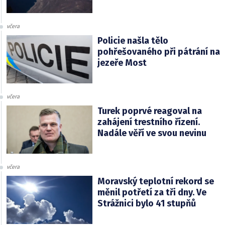
včera
Policie našla tělo
pohřešovaného při pátrání na
jezeře Most
včera
Turek poprvé reagoval na
zahájení trestního řízení.
Nadále věří ve svou nevinu
včera
Moravský teplotní rekord se
měnil potřetí za tři dny. Ve
Strážnici bylo 41 stupňů