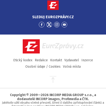
SLEDUJ EUROZPRÁVY.CZ
Přejít
Přejít
Přejít
Přejít
na
na
na
na
Facebook
Twitter
Instagram
YouTube
EuroZprávy.cz
Etický kodex
Redakce
Kontakt
Vydavatel
Inzerce
Osobní údaje / Cookies
Volná místa
Přejít
na
začátek
stránky
Copyright © 2009—2026 INCORP MEDIA GROUP s.r.o., a
dodavatelé INCORP images, Profimedia a ČTK.
Jakékoliv užití obsahu včetně převzetí, šíření či dalšího zpřístupňování článků a