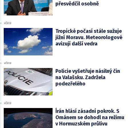
přesvědčil osobně
včera
Tropické počasí stále sužuje
jižní Moravu. Meteorologové
avizují další vedra
včera
Policie vyšetřuje násilný čin
na Valašsku. Zadržela
podezřelého
včera
Írán hlásí zásadní pokrok. S
Ománem se dohodl na režimu
v Hormuzském průlivu