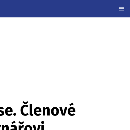
MEN
se. Členové
ynářovi