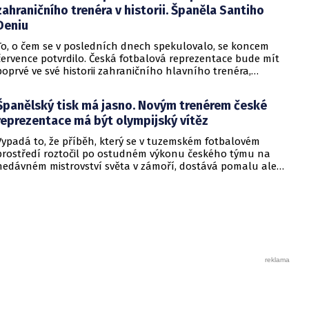
zahraničního trenéra v historii. Španěla Santiho
Deniu
To, o čem se v posledních dnech spekulovalo, se koncem
července potvrdilo. Česká fotbalová reprezentace bude mít
poprvé ve své historii zahraničního hlavního trenéra,
konkrétně dvaapadesátiletého španělského stratéga
Santiho Deniu. Jdeo trenéra, který byl dosud spjat se
Španělský tisk má jasno. Novým trenérem české
španělskými mládežnickými reprezentacemi, s nimiž měl
reprezentace má být olympijský vítěz
několik úspěchů, když vyhrál evropské šampionáty hráčů do
17 let i do 19 let. Jeho jistě nejvýraznějším úspěchem je pak
Vypadá to, že příběh, který se v tuzemském fotbalovém
zlatá olympijská medaile z Paříže 2024, kterou vyhrál se
prostředí roztočil po ostudném výkonu českého týmu na
Španělskem. Jeho nejbližším pobočníkem v novém
nedávném mistrovství světa v zámoří, dostává pomalu ale
realizačním týmu pak bude jeho krajan Pablo Amo.
jistě jasný směr a cíl. Ve středu přišel totiž španělský deník AS
s informací, že s největší pravděpodobností se novým
trenérem českého fotbalového národního týmu stane
španělský stratég Santi Denia. Dvaapadesátiletý trenér má za
sebou řadu úspěchů především s mládežnickými španělskými
reprezentacemi s tím, že na posledních letních olympijských
hrách v Paříži v roce 2024 vyhrál se Španělskem zlato.