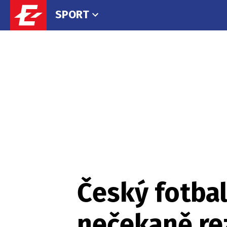
SPORT
Český fotbal
nečekaně rez