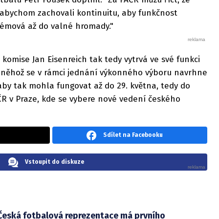
abychom zachovali kontinuitu, aby funkčnost
émová až do valné hromady."
komise Jan Eisenreich tak tedy vytrvá ve své funkci
 něhož se v rámci jednání výkonného výboru navrhne
aby tak mohla fungovat až do 29. května, tedy do
R v Praze, kde se vybere nové vedení českého
Sdílet na Facebooku
Vstoupit do diskuze
Česká fotbalová reprezentace má prvního