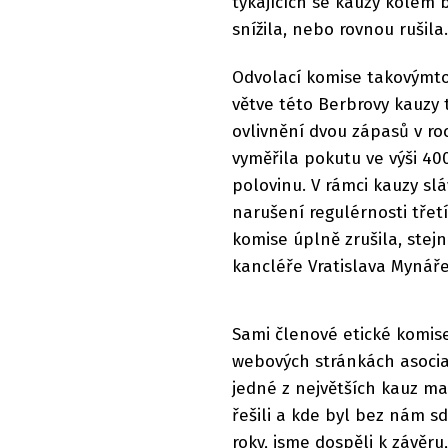
týkajících se kauzy kole
snížila, nebo rovnou rušila.
Odvolací komise takovýmt
větve této Berbrovy kauzy 
ovlivnění dvou zápasů v r
vyměřila pokutu ve výši 40
polovinu. V rámci kauzy slá
narušení regulérnosti třetí
komise úplně zrušila, stej
kancléře Vratislava Mynář
Sami členové etické komis
webových stránkách asociac
jedné z největších kauz ma
řešili a kde byl bez nám s
roky, jsme dospěli k závěru