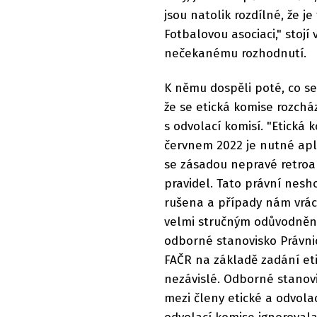
jsou natolik rozdílné, že 
Fotbalovou asociaci," stojí
nečekanému rozhodnutí.
K němu dospěli poté, co se
že se etická komise rozchá
s odvolací komisí. "Etická 
červnem 2022 je nutné apli
se zásadou nepravé retroakt
pravidel. Tato právní nesh
rušena a případy nám vrác
velmi stručným odůvodnění
odborné stanovisko Právni
FAČR na základě zadání et
nezávislé. Odborné stanov
mezi členy etické a odvola