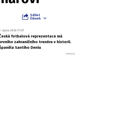
Sdílet
článek
3. srpna 2026 17:29
Česká fotbalová reprezentace má
prvního zahraničního trenéra v historii.
Španěla Santiho Deniu