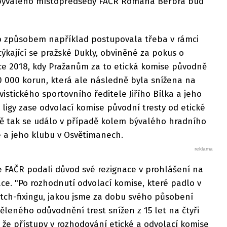
m bývalého místopředsedy FAČR Romana Berbra buď
o způsobem například postupovala třeba v rámci
týkající se pražské Dukly, obviněné za pokus o
oce 2018, kdy Pražanům za to etická komise původně
0 000 korun, která ale následně byla snížena na
vistického sportovního ředitele Jiřího Bílka a jeho
 ligy zase odvolací komise původní tresty od etické
ně tak se událo v případě kolem bývalého hradního
e a jeho klubu v Osvětimanech.
e FAČR podali důvod své rezignace v prohlášení na
e. "Po rozhodnutí odvolací komise, které padlo v
tch-fixingu, jakou jsme za dobu svého působení
děleného odůvodnění trest snížen z 15 let na čtyři
, že přístupy v rozhodování etické a odvolací komise