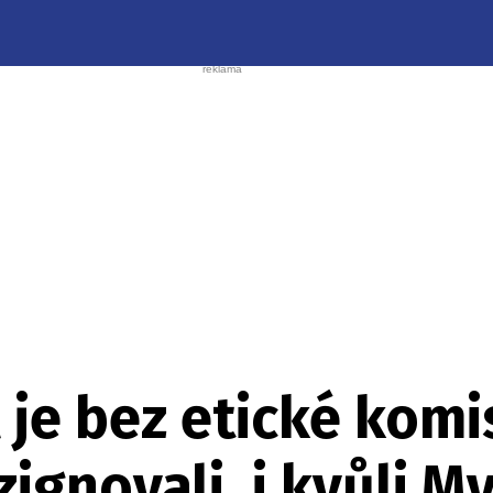
 je bez etické komi
ignovali, i kvůli M