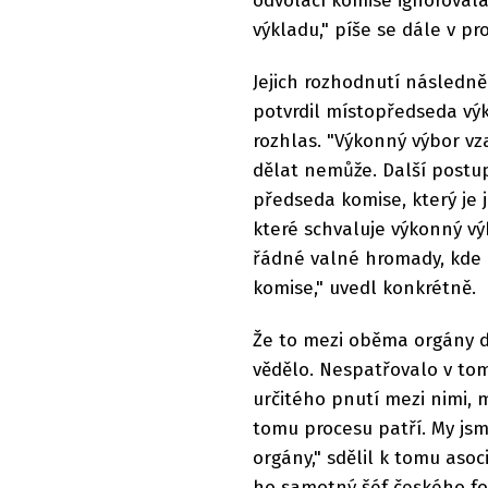
odvolací komise ignorovala
výkladu," píše se dále v p
Jejich rozhodnutí následně
potvrdil místopředseda výk
rozhlas. "Výkonný výbor vza
dělat nemůže. Další postup
předseda komise, který je
které schvaluje výkonný vý
řádné valné hromady, kde 
komise," uvedl konkrétně.
Že to mezi oběma orgány 
vědělo. Nespatřovalo v tom
určitého pnutí mezi nimi, m
tomu procesu patří. My jsme
orgány," sdělil k tomu aso
ho samotný šéf českého fot