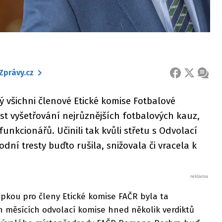
Zprávy.cz
FACEBOOK
X
ZPRÁ
ý všichni členové Etické komise Fotbalové
ost vyšetřování nejrůznějších fotbalových kauz,
 funkcionářů. Učinili tak kvůli střetu s Odvolací
odní tresty buďto rušila, snižovala či vracela k
pkou pro členy Etické komise FAČR byla ta
h měsících odvolací komise hned několik verdiktů