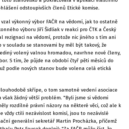
 toto stanovisko a pokračovala v aplikaci vlastního
rohlášení odstoupivších členů Etické komise.
 vzal výkonný výbor FAČR na vědomí, jak to ostatně
onného výboru Jiří Šidliak v reakci pro ČTK a Český
l rezignaci na vědomí, protože nic jiného s tím ani
 v souladu se stanovami by měl být takový, že
 jediný volený valnou hromadou, navrhne nové členy,
bor. S tím, že půjde na období čtyř pěti měsíců do
už podle nových stanov bude volena celá etická
dlouhodobě skřípe, o tom samotné vedení asociace
 však žádný větší problém. "Byli jsme si vědomi
ěly rozdílné právní názory na některé věci, což ale k
 vždy ctili nezávislost komisí, jsou to nezávislé
ciační generální sekretář Martin Procházka, přičemž
balu Petr Fousek doplnil: "Za FAČR můžu říct, že