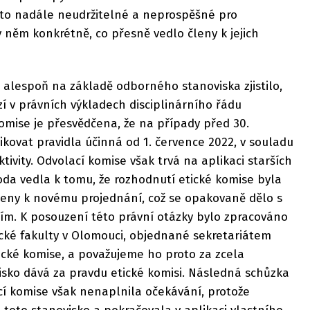
je to nadále neudržitelné a neprospěšné pro
 v něm konkrétně, co přesně vedlo členy k jejich
 alespoň na základě odborného stanoviska zjistilo,
zí v právních výkladech disciplinárního řádu
komise je přesvědčena, že na případy před 30.
kovat pravidla účinná od 1. července 2022, v souladu
ivity. Odvolací komise však trvá na aplikaci starších
oda vedla k tomu, že rozhodnutí etické komise byla
eny k novému projednání, což se opakovaně dělo s
m. K posouzení této právní otázky bylo zpracováno
cké fakulty v Olomouci, objednané sekretariátem
ické komise, a považujeme ho proto za zcela
isko dává za pravdu etické komisi. Následná schůzka
cí komise však nenaplnila očekávání, protože