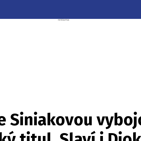
e Siniakovou vyboj
 titul. Slaví i Djo