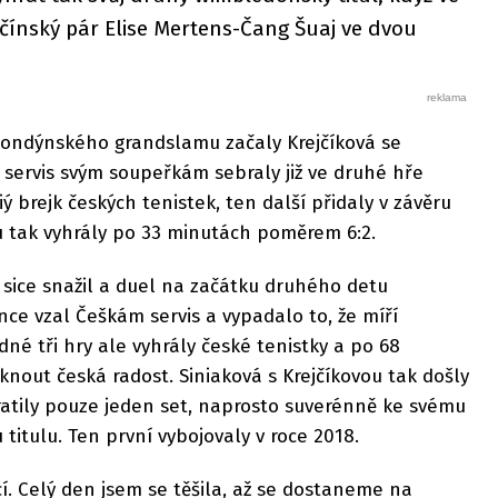
o-čínský pár Elise Mertens-Čang Šuaj ve dvou
londýnského grandslamu začaly Krejčíková se
ž servis svým soupeřkám sebraly již ve druhé hře
iý brejk českých tenistek, ten další přidaly v závěru
u tak vyhrály po 33 minutách poměrem 6:2.
 sice snažil a duel na začátku druhého detu
nce vzal Češkám servis a vypadalo to, že míří
né tři hry ale vyhrály české tenistky a po 68
nout česká radost. Siniaková s Krejčíkovou tak došly
ratily pouze jeden set, naprosto suverénně ke svému
tulu. Ten první vybojovaly v roce 2018.
. Celý den jsem se těšila, až se dostaneme na