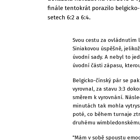
finále tentokrát porazilo belgick
setech 6:2 a 6:4.
Svou cestu za ovládnutím 
Siniakovou úspěšně, jeliko
úvodní sady. A nebyl to jed
úvodní části zápasu, ktero
Belgicko-čínský pár se pak
vyrovnal, za stavu 3:3 doko
směrem k vyrovnání. Násled
minutách tak mohla vytrysk
poté, co během turnaje zt
druhému wimbledonskému ti
"Mám v sobě spoustu emocí