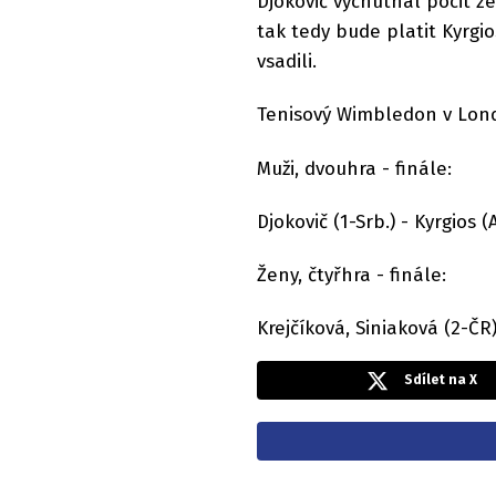
Djokovič vychutnal pocit z
tak tedy bude platit Kyrgi
vsadili.
Tenisový Wimbledon v Lond
Muži, dvouhra - finále:
Djokovič (1-Srb.) - Kyrgios (Au
Ženy, čtyřhra - finále:
Krejčíková, Siniaková (2-ČR
Sdílet na X