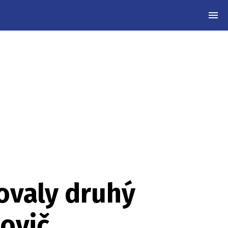
MEN
ovaly druhý
kovič