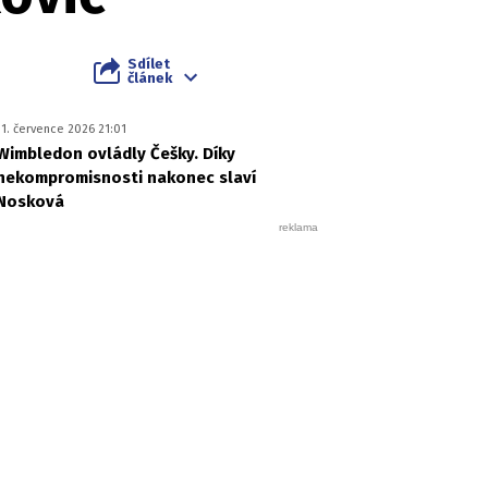
Sdílet
článek
11. července 2026 21:01
Wimbledon ovládly Češky. Díky
nekompromisnosti nakonec slaví
Nosková