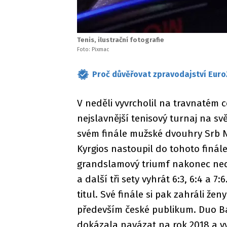
Tenis, ilustrační fotografie
Foto: Pixmac
Proč důvěřovat zpravodajství Euro
V neděli vyvrcholil na travnatém 
nejslavnější tenisový turnaj na s
svém finále mužské dvouhry Srb No
Kyrgios nastoupil do tohoto finále 
grandslamový triumf nakonec nedos
a další tři sety vyhrát 6:3, 6:4 a 
titul. Své finále si pak zahráli žen
především české publikum. Duo Bar
dokázala navázat na rok 2018 a vy