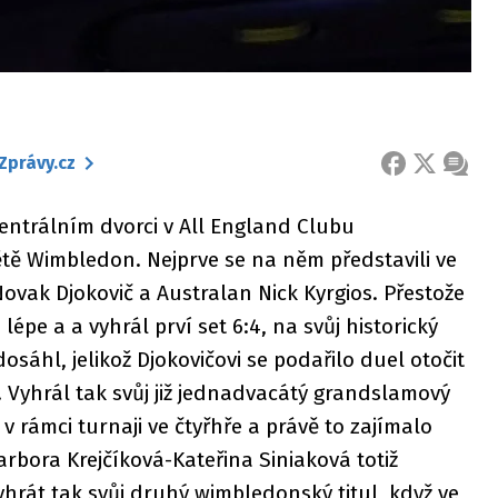
Zprávy.cz
FACEBOOK
X
ZPRÁ
centrálním dvorci v All England Clubu
větě Wimbledon. Nejprve se na něm představili ve
vak Djokovič a Australan Nick Kyrgios. Přestože
lépe a a vyhrál prví set 6:4, na svůj historický
áhl, jelikož Djokovičovi se podařilo duel otočit
7:6. Vyhrál tak svůj již jednadvacátý grandslamový
y v rámci turnaji ve čtyřhře a právě to zajímalo
bora Krejčíková-Kateřina Siniaková totiž
hrát tak svůj druhý wimbledonský titul, když ve