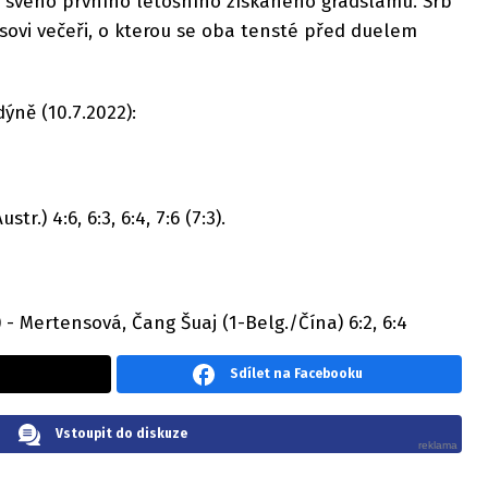
e svého prvního letošního získaného gradslamu. Srb
osovi večeři, o kterou se oba tensté před duelem
ýně (10.7.2022):
str.) 4:6, 6:3, 6:4, 7:6 (7:3).
) - Mertensová, Čang Šuaj (1-Belg./Čína) 6:2, 6:4
Sdílet na Facebooku
Vstoupit do diskuze