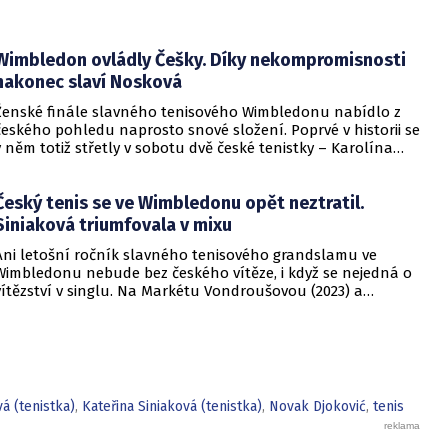
Wimbledon ovládly Češky. Díky nekompromisnosti
nakonec slaví Nosková
Ženské finále slavného tenisového Wimbledonu nabídlo z
českého pohledu naprosto snové složení. Poprvé v historii se
v něm totiž střetly v sobotu dvě české tenistky – Karolína
Muchová a Linda Nosková. Jednalo se tak už pouze o to, kdo
z nich se stane v pořadí již pátou českou vítězkou travnatého
Český tenis se ve Wimbledonu opět neztratil.
turnaje a kdo tak naváže na Janu Novotnou (1998), Petru
Kvitovou (dvojnásobnou vítězku z let 2011 a 2014), Markétu
Siniaková triumfovala v mixu
Vondroušovou (2023) a Barboru Krejčíkovou (2024).
Ani letošní ročník slavného tenisového grandslamu ve
Wimbledonu nebude bez českého vítěze, i když se nejedná o
vítězství v singlu. Na Markétu Vondroušovou (2023) a
Barboru Krejčíkovou (2024) a jejich singlové triumfy letos
navázala Kateřina Siniaková svým premiérovým
grandslamovým triumfem v mixu po boku Nizozemce Sema
Verbeeka. Premiérovým i přesto, že Siniaková si připsala svůj již
11. triumf v All England Clubu. Všechny předešlé totiž získala
v ženské čtyřhře, v ní tentokrát na londýnské trávě neuspěje.
á (tenistka)
,
Kateřina Siniaková (tenistka)
,
Novak Djoković
,
tenis