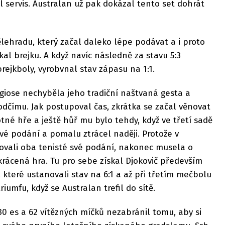
il servis. Australan už pak dokázal tento set dohrát
ělehradu, který začal daleko lépe podávat a i proto
al brejku. A když navíc následně za stavu 5:3
brejkboly, vyrobvnal stav zápasu na 1:1.
rgiose nechyběla jeho tradiční naštvaná gesta a
čímu. Jak postupoval čas, zkrátka se začal věnovat
é hře a ještě hůř mu bylo tehdy, když ve třetí sadě
své podání a pomalu ztrácel naději. Protože v
ržovali oba tenisté své podání, nakonec musela o
rácená hra. Tu pro sebe získal Djokovič především
 které ustanovali stav na 6:1 a až při třetím mečbolu
riumfu, když se Australan trefil do sítě.
 30 es a 62 vítězných míčků nezabránil tomu, aby si