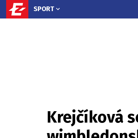
SPORT
Krejčíková s
wimbledonský