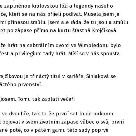
se zaplněnou královskou lóži a legendy našeho
iče, kteří se na nás přijeli podívat. Musela jsem je
e mi přinesou smůlu. Jsem ale ráda, že tu jsou a smůlu
yšet po zápase přímo na kurtu šťastná Krejčíková.
 že hrát na cebtrálním dvorci ve Wimbledonu bylo
 čest a privilegium tady hrát. Mísí se v nás spousta
jčíkovou je třináctý titul v kariéře, Siniaková se
áctého prvenství.
rgiosem. Tomu tak zaplatí večeři
 ve dvouhře, tak to, že první set bude nakonec
nž bojoval v svém životním zápase vůbec o svůj první
jasné poté, co v pátém gamu této sady poprvé