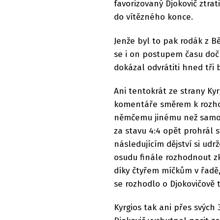
favorizovaný Djokovič ztrat
do vítězného konce.
Jenže byl to pak rodák z B
se i on postupem času dočk
dokázal odvrátiti hned tři 
Ani tentokrát ze strany Ky
komentáře směrem k rozhod
němčemu jinému než samotn
za stavu 4:4 opět prohrál 
následujícím dějství si ud
osudu finále rozhodnout zk
díky čtyřem míčkům v řadě,
se rozhodlo o Djokovičově t
Kyrgios tak ani přes svých