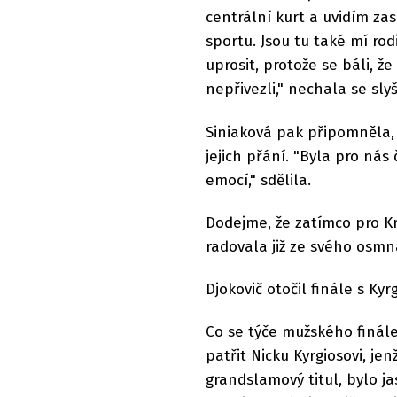
centrální kurt a uvidím za
sportu. Jsou tu také mí rod
uprosit, protože se báli, ž
nepřivezli," nechala se sl
Siniaková pak připomněla,
jejich přání. "Byla pro nás
emocí," sdělila.
Dodejme, že zatímco pro Kre
radovala již ze svého osmn
Djokovič otočil finále s Ky
Co se týče mužského finále
patřit Nicku Kyrgiosovi, je
grandslamový titul, bylo 