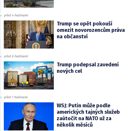
před 4 hodinami
Trump se opět pokouší
omezit novorozencům práva
na občanství
před 6 hodinami
Trump podepsal zavedení
nových cel
před 7 hodinami
WSJ: Putin může podle
amerických tajných služeb
zaútočit na NATO už za
několik měsíců