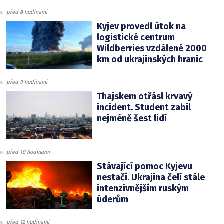
před 8 hodinami
Kyjev provedl útok na
logistické centrum
Wildberries vzdálené 2000
km od ukrajinských hranic
před 9 hodinami
Thajskem otřásl krvavý
incident. Student zabil
nejméně šest lidí
před 10 hodinami
Stávající pomoc Kyjevu
nestačí. Ukrajina čelí stále
intenzivnějším ruským
úderům
před 12 hodinami