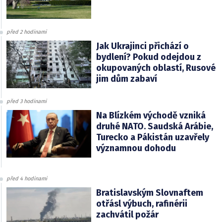
před 2 hodinami
Jak Ukrajinci přichází o
bydlení? Pokud odejdou z
okupovaných oblastí, Rusové
jim dům zabaví
před 3 hodinami
Na Blízkém východě vzniká
druhé NATO. Saudská Arábie,
Turecko a Pákistán uzavřely
významnou dohodu
před 4 hodinami
Bratislavským Slovnaftem
otřásl výbuch, rafinérii
zachvátil požár