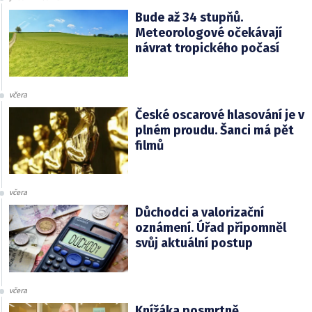
Bude až 34 stupňů.
Meteorologové očekávají
návrat tropického počasí
včera
České oscarové hlasování je v
plném proudu. Šanci má pět
filmů
včera
Důchodci a valorizační
oznámení. Úřad připomněl
svůj aktuální postup
včera
Knížáka posmrtně