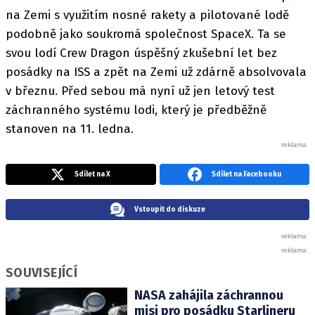
na Zemi s využitím nosné rakety a pilotované lodě
podobně jako soukromá společnost SpaceX. Ta se
svou lodí Crew Dragon úspěšný zkušební let bez
posádky na ISS a zpět na Zemi už zdárně absolvovala
v březnu. Před sebou má nyní už jen letový test
záchranného systému lodi, který je předběžně
stanoven na 11. ledna.
Sdílet na X
Sdílet na Facebooku
Vstoupit do diskuze
SOUVISEJÍCÍ
NASA zahájila záchrannou
misi pro posádku Starlineru