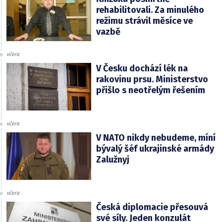
rehabilitovali. Za minulého
režimu strávil měsíce ve
vazbě
včera
V Česku dochází lék na
rakovinu prsu. Ministerstvo
přišlo s neotřelým řešením
včera
V NATO nikdy nebudeme, míní
bývalý šéf ukrajinské armády
Zalužnyj
včera
Česká diplomacie přesouvá
své síly. Jeden konzulát