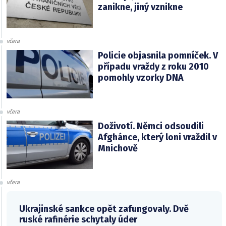
zanikne, jiný vznikne
včera
Policie objasnila pomníček. V
případu vraždy z roku 2010
pomohly vzorky DNA
včera
Doživotí. Němci odsoudili
Afghánce, který loni vraždil v
Mnichově
včera
Ukrajinské sankce opět zafungovaly. Dvě
ruské rafinérie schytaly úder