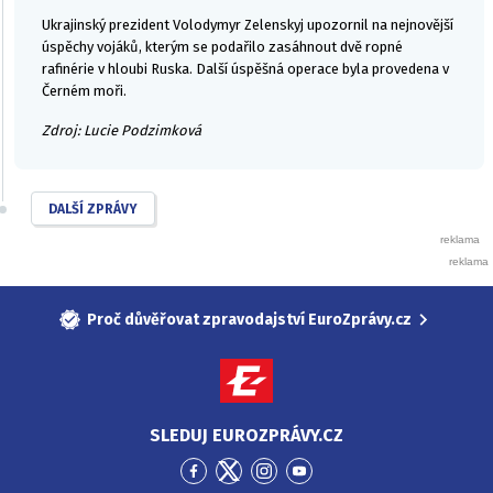
Ukrajinský prezident Volodymyr Zelenskyj upozornil na nejnovější
úspěchy vojáků, kterým se podařilo zasáhnout dvě ropné
rafinérie v hloubi Ruska. Další úspěšná operace byla provedena v
Černém moři.
Zdroj: Lucie Podzimková
DALŠÍ ZPRÁVY
Proč důvěřovat zpravodajství EuroZprávy.cz
SLEDUJ EUROZPRÁVY.CZ
Přejít
Přejít
Přejít
Přejít