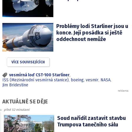
Problémy lodi Starliner jsou u
konce. Její posádka si ještě
oddechnout nemůže
VÍCE SOUVISEJÍCÍCH
vesmírná loď CST-100 Starliner
,
ISS (Mezinárodní vesmírná stanice)
,
boeing
,
vesmir
,
NASA
,
Jim Bridestine
AKTUÁLNĚ SE DĚJE
před 52 minutami
Soud nařídil zastavit stavbu
Trumpova tanečního sálu