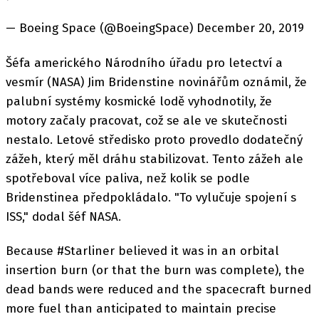
— Boeing Space (@BoeingSpace) December 20, 2019
Šéfa amerického Národního úřadu pro letectví a
vesmír (NASA) Jim Bridenstine novinářům oznámil, že
palubní systémy kosmické lodě vyhodnotily, že
motory začaly pracovat, což se ale ve skutečnosti
nestalo. Letové středisko proto provedlo dodatečný
zážeh, který měl dráhu stabilizovat. Tento zážeh ale
spotřeboval více paliva, než kolik se podle
Bridenstinea předpokládalo. "To vylučuje spojení s
ISS," dodal šéf NASA.
Because #Starliner believed it was in an orbital
insertion burn (or that the burn was complete), the
dead bands were reduced and the spacecraft burned
more fuel than anticipated to maintain precise