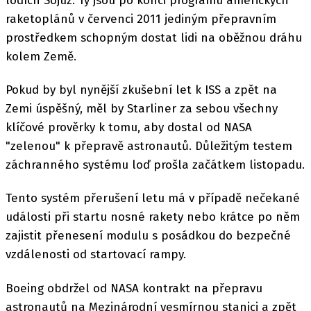
lodích Sojuz. Ty jsou po konci programu amerických
raketoplánů v červenci 2011 jediným přepravním
prostředkem schopným dostat lidi na oběžnou dráhu
kolem Země.
Pokud by byl nynější zkušební let k ISS a zpět na
Zemi úspěšný, měl by Starliner za sebou všechny
klíčové prověrky k tomu, aby dostal od NASA
"zelenou" k přepravě astronautů. Důležitým testem
záchranného systému loď prošla začátkem listopadu.
Tento systém přerušení letu má v případě nečekané
události při startu nosné rakety nebo krátce po něm
zajistit přenesení modulu s posádkou do bezpečné
vzdálenosti od startovací rampy.
Boeing obdržel od NASA kontrakt na přepravu
astronautů na Mezinárodní vesmírnou stanici a zpět