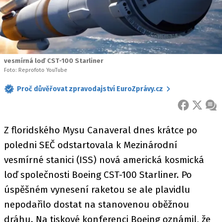
vesmírná loď CST-100 Starliner
Foto: Reprofoto YouTube
Proč důvěřovat zpravodajství EuroZprávy.cz
FACEBOOK
X
ZPR
Z floridského Mysu Canaveral dnes krátce po
poledni SEČ odstartovala k Mezinárodní
vesmírné stanici (ISS) nová americká kosmická
loď společnosti Boeing CST-100 Starliner. Po
úspěšném vynesení raketou se ale plavidlu
nepodařilo dostat na stanovenou oběžnou
dráhu. Na tiskové konferenci Boeing oznámil, že