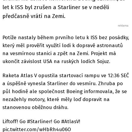
let k ISS byl zrušen a Starliner se v neděli
předčasně vrátí na Zemi.
Potíže nastaly během prvního letu k ISS bez posádky,
který měl prověřit využití lodi k dopravě astronautů
na vesmírnou stanici a zpět na Zemi. Projekt má
ukončit závislost USA na ruských lodích Sojuz.
Raketa Atlas V opustila startovací rampu ve 12:36 SEČ
a úspěšně vynesla Starliner do vesmíru. Zhruba po
půl hodině ale společnost Boeing informovala, že se
nezažehly motory, které měly loď dopravit na
stanovenou oběžnou dráhu.
Liftoff! Go #Starliner! Go #AtlasV!
pic.twitter.com/wHbRh4u06O