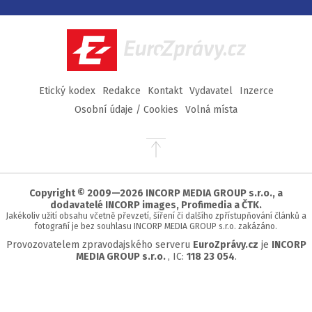
na
na
na
na
Facebook
Twitter
Instagram
YouTube
EuroZprávy.cz
Etický kodex
Redakce
Kontakt
Vydavatel
Inzerce
Osobní údaje / Cookies
Volná místa
Přejít
na
začátek
stránky
Copyright © 2009—2026 INCORP MEDIA GROUP s.r.o., a
dodavatelé INCORP images, Profimedia a ČTK.
Jakékoliv užití obsahu včetně převzetí, šíření či dalšího zpřístupňování článků a
fotografií je bez souhlasu INCORP MEDIA GROUP s.r.o. zakázáno.
Provozovatelem zpravodajského serveru
EuroZprávy.cz
je
INCORP
MEDIA GROUP s.r.o.
, IC:
118 23 054
.