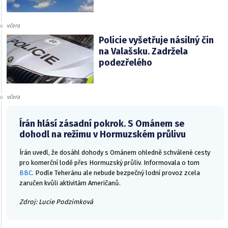
včera
Policie vyšetřuje násilný čin
na Valašsku. Zadržela
podezřelého
včera
Írán hlásí zásadní pokrok. S Ománem se
dohodl na režimu v Hormuzském průlivu
Írán uvedl, že dosáhl dohody s Ománem ohledně schválené cesty
pro komerční lodě přes Hormuzský průliv. Informovala o tom
BBC
. Podle Teheránu ale nebude bezpečný lodní provoz zcela
zaručen kvůli aktivitám Američanů.
Zdroj: Lucie Podzimková