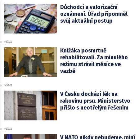
Důchodci a valorizační
oznámení. Úřad připomněl
svůj aktuální postup
včera
Knížáka posmrtně
rehabilitovali. Za minulého
režimu strávil měsíce ve
vazbě
včera
V Česku dochází lék na
rakovinu prsu. Ministerstvo
přišlo s neotřelým řešením
včera
V NATO nikdy nebudeme, míní