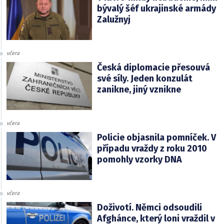
bývalý šéf ukrajinské armády
Zalužnyj
včera
Česká diplomacie přesouvá
své síly. Jeden konzulát
zanikne, jiný vznikne
včera
Policie objasnila pomníček. V
případu vraždy z roku 2010
pomohly vzorky DNA
včera
Doživotí. Němci odsoudili
Afghánce, který loni vraždil v