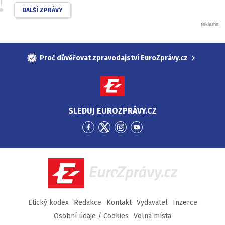
DALŠÍ ZPRÁVY
Proč důvěřovat zpravodajství EuroZprávy.cz
SLEDUJ EUROZPRÁVY.CZ
Přejít
Přejít
Přejít
Přejít
na
na
na
na
Facebook
Twitter
Instagram
YouTube
EuroZprávy.cz
Etický kodex
Redakce
Kontakt
Vydavatel
Inzerce
Osobní údaje / Cookies
Volná místa