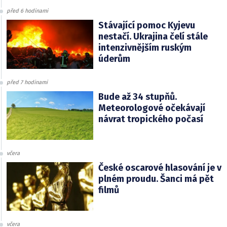
před 6 hodinami
Stávající pomoc Kyjevu
nestačí. Ukrajina čelí stále
intenzivnějším ruským
úderům
před 7 hodinami
Bude až 34 stupňů.
Meteorologové očekávají
návrat tropického počasí
včera
České oscarové hlasování je v
plném proudu. Šanci má pět
filmů
včera