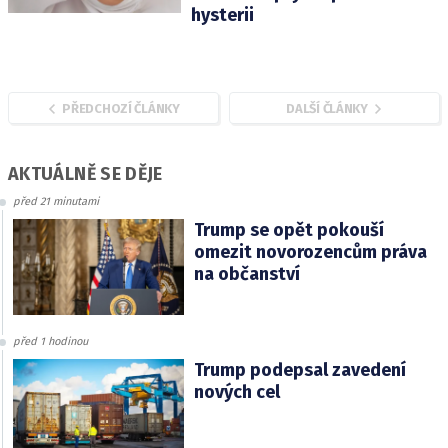
hysterii
PŘEDCHOZÍ ČLÁNKY
DALŠÍ ČLÁNKY
AKTUÁLNĚ SE DĚJE
před 21 minutami
Trump se opět pokouší
omezit novorozencům práva
na občanství
před 1 hodinou
Trump podepsal zavedení
nových cel