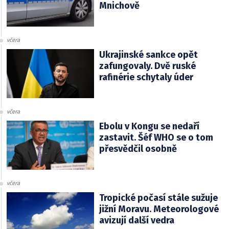
Mnichově
včera
Ukrajinské sankce opět
zafungovaly. Dvě ruské
rafinérie schytaly úder
včera
Ebolu v Kongu se nedaří
zastavit. Šéf WHO se o tom
přesvědčil osobně
včera
Tropické počasí stále sužuje
jižní Moravu. Meteorologové
avizují další vedra