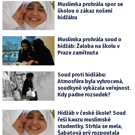
Muslimka prohrála spor se
školou o zákaz nošení
hidžábu
Muslimka prohrála soud o
hidžáb: Žaloba na školu v
Praze zamítnuta
Soud proti hidžábu:
Atmosféra byla vyhrocená,
soudkyně vykázala veřejnost.
Kdy padne rozsudek?
Hidžáb v české škole? Soud
řeší kauzu muslimské
studentky. Strhla se mela,
Šabatová prý rozpoutala