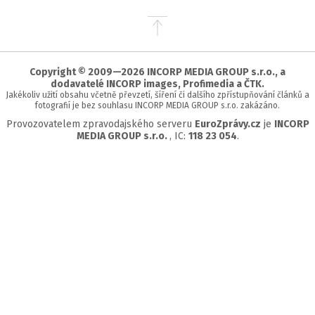
Přejít
na
začátek
stránky
Copyright © 2009—2026 INCORP MEDIA GROUP s.r.o., a
dodavatelé INCORP images, Profimedia a ČTK.
Jakékoliv užití obsahu včetně převzetí, šíření či dalšího zpřístupňování článků a
fotografií je bez souhlasu INCORP MEDIA GROUP s.r.o. zakázáno.
Provozovatelem zpravodajského serveru
EuroZprávy.cz
je
INCORP
MEDIA GROUP s.r.o.
, IC:
118 23 054
.