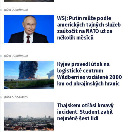
před 2 hodinami
WSJ: Putin může podle
amerických tajných služeb
zaútočit na NATO už za
několik měsíců
před 3 hodinami
Kyjev provedl útok na
logistické centrum
Wildberries vzdálené 2000
km od ukrajinských hranic
před 5 hodinami
Thajskem otřásl krvavý
incident. Student zabil
nejméně šest lidí