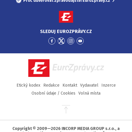
Proč důvěřovat zpravodajství EuroZprávy.cz
SLEDUJ EUROZPRÁVY.CZ
Přejít
Přejít
Přejít
Přejít
na
na
na
na
Facebook
Twitter
Instagram
YouTube
EuroZprávy.cz
Etický kodex
Redakce
Kontakt
Vydavatel
Inzerce
Osobní údaje / Cookies
Volná místa
Přejít
na
začátek
stránky
Copyright © 2009—2026 INCORP MEDIA GROUP s.r.o., a