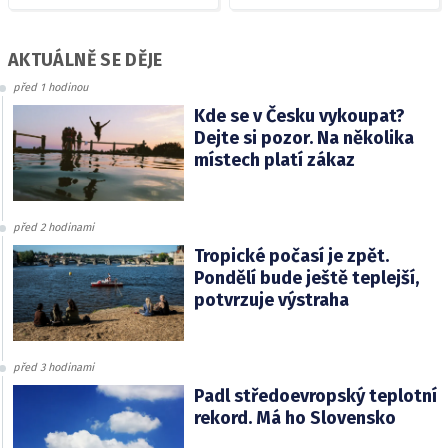
AKTUÁLNĚ SE DĚJE
před 1 hodinou
Kde se v Česku vykoupat?
Dejte si pozor. Na několika
místech platí zákaz
před 2 hodinami
Tropické počasí je zpět.
Pondělí bude ještě teplejší,
potvrzuje výstraha
před 3 hodinami
Padl středoevropský teplotní
rekord. Má ho Slovensko