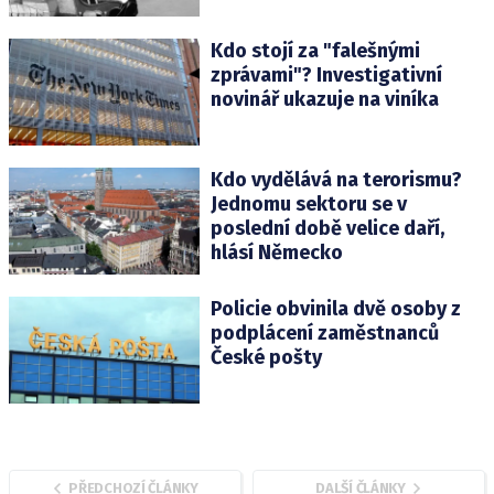
Kdo stojí za "falešnými
zprávami"? Investigativní
novinář ukazuje na viníka
Kdo vydělává na terorismu?
Jednomu sektoru se v
poslední době velice daří,
hlásí Německo
Policie obvinila dvě osoby z
podplácení zaměstnanců
České pošty
PŘEDCHOZÍ ČLÁNKY
DALŠÍ ČLÁNKY