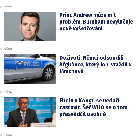
včera
Princ Andrew může mít
problém. Burnham nevylučuje
nové vyšetřování
včera
Doživotí. Němci odsoudili
Afghánce, který loni vraždil v
Mnichově
včera
Ebolu v Kongu se nedaří
zastavit. Šéf WHO se o tom
přesvědčil osobně
včera