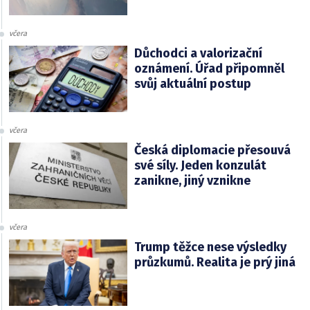
včera
Důchodci a valorizační
oznámení. Úřad připomněl
svůj aktuální postup
včera
Česká diplomacie přesouvá
své síly. Jeden konzulát
zanikne, jiný vznikne
včera
Trump těžce nese výsledky
průzkumů. Realita je prý jiná