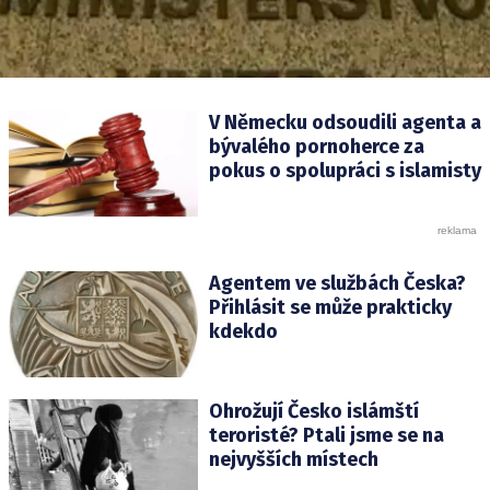
V Německu odsoudili agenta a
bývalého pornoherce za
pokus o spolupráci s islamisty
Agentem ve službách Česka?
Přihlásit se může prakticky
kdekdo
Ohrožují Česko islámští
teroristé? Ptali jsme se na
nejvyšších místech