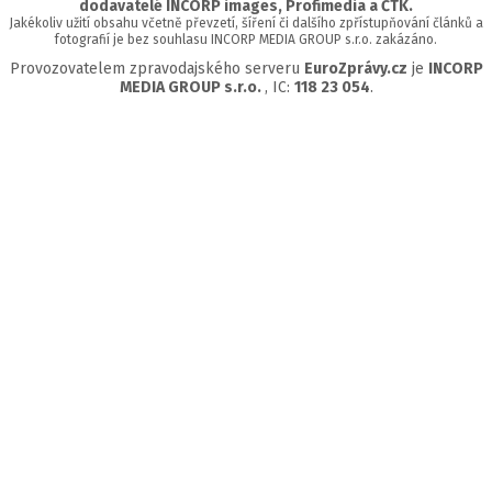
dodavatelé INCORP images, Profimedia a ČTK.
Jakékoliv užití obsahu včetně převzetí, šíření či dalšího zpřístupňování článků a
fotografií je bez souhlasu INCORP MEDIA GROUP s.r.o. zakázáno.
Provozovatelem zpravodajského serveru
EuroZprávy.cz
je
INCORP
MEDIA GROUP s.r.o.
, IC:
118 23 054
.