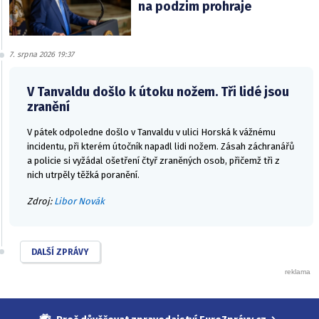
na podzim prohraje
7. srpna 2026 19:37
V Tanvaldu došlo k útoku nožem. Tři lidé jsou
zranění
V pátek odpoledne došlo v Tanvaldu v ulici Horská k vážnému
incidentu, při kterém útočník napadl lidi nožem. Zásah záchranářů
a policie si vyžádal ošetření čtyř zraněných osob, přičemž tři z
nich utrpěly těžká poranění.
Zdroj:
Libor Novák
DALŠÍ ZPRÁVY