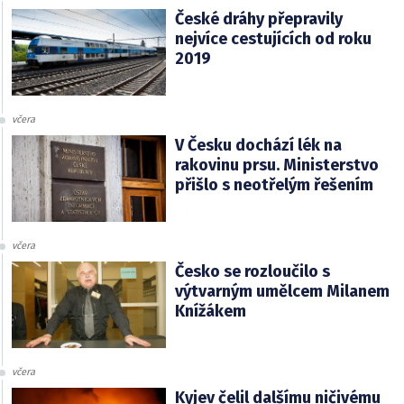
České dráhy přepravily
nejvíce cestujících od roku
2019
včera
V Česku dochází lék na
rakovinu prsu. Ministerstvo
přišlo s neotřelým řešením
včera
Česko se rozloučilo s
výtvarným umělcem Milanem
Knížákem
včera
Kyjev čelil dalšímu ničivému