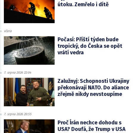
útoku. Zemřelo i dítě
včera
Počasí: Příští týden bude
tropický, do Česka se opět
vrátí vedra
7. srpna 2026 22:04
Zalužnyj: Schopnosti Ukrajiny
překonávají NATO. Do aliance
zřejmě nikdy nevstoupíme
7. srpna 2026 20:55
Proč Írán nechce dohodu s
USA? Doufá, že Trump v USA