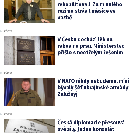
rehabilitovali. Za minulého
režimu strávil měsíce ve
vazbě
včera
V Česku dochází lék na
rakovinu prsu. Ministerstvo
přišlo s neotřelým řešením
včera
V NATO nikdy nebudeme, míní
bývalý šéf ukrajinské armády
Zalužnyj
včera
Česká diplomacie přesouvá
své síly. Jeden konzulát