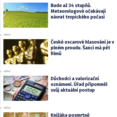
Bude až 34 stupňů.
Meteorologové očekávají
návrat tropického počasí
včera
České oscarové hlasování je v
plném proudu. Šanci má pět
filmů
včera
Důchodci a valorizační
oznámení. Úřad připomněl
svůj aktuální postup
včera
Knížáka posmrtně