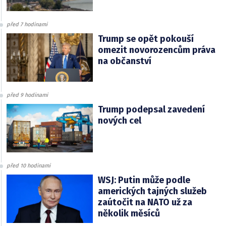
před 7 hodinami
Trump se opět pokouší
omezit novorozencům práva
na občanství
před 9 hodinami
Trump podepsal zavedení
nových cel
před 10 hodinami
WSJ: Putin může podle
amerických tajných služeb
zaútočit na NATO už za
několik měsíců