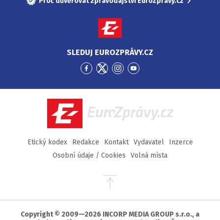
Proč důvěřovat zpravodajství EuroZprávy.cz
SLEDUJ EUROZPRÁVY.CZ
Přejít
Přejít
Přejít
Přejít
na
na
na
na
Facebook
Twitter
Instagram
YouTube
EuroZprávy.cz
Etický kodex
Redakce
Kontakt
Vydavatel
Inzerce
Osobní údaje / Cookies
Volná místa
Přejít
na
začátek
stránky
Copyright © 2009—2026 INCORP MEDIA GROUP s.r.o., a