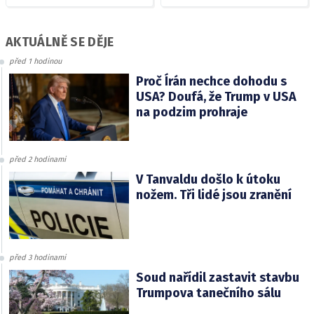
AKTUÁLNĚ SE DĚJE
před 1 hodinou
Proč Írán nechce dohodu s
USA? Doufá, že Trump v USA
na podzim prohraje
před 2 hodinami
V Tanvaldu došlo k útoku
nožem. Tři lidé jsou zranění
před 3 hodinami
Soud nařídil zastavit stavbu
Trumpova tanečního sálu