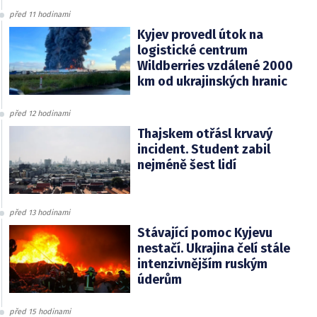
před 11 hodinami
Kyjev provedl útok na
logistické centrum
Wildberries vzdálené 2000
km od ukrajinských hranic
před 12 hodinami
Thajskem otřásl krvavý
incident. Student zabil
nejméně šest lidí
před 13 hodinami
Stávající pomoc Kyjevu
nestačí. Ukrajina čelí stále
intenzivnějším ruským
úderům
před 15 hodinami