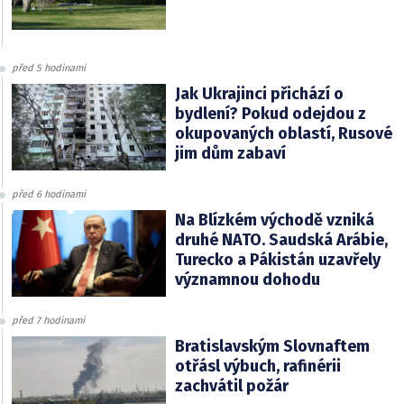
před 5 hodinami
Jak Ukrajinci přichází o
bydlení? Pokud odejdou z
okupovaných oblastí, Rusové
jim dům zabaví
před 6 hodinami
Na Blízkém východě vzniká
druhé NATO. Saudská Arábie,
Turecko a Pákistán uzavřely
významnou dohodu
před 7 hodinami
Bratislavským Slovnaftem
otřásl výbuch, rafinérii
zachvátil požár