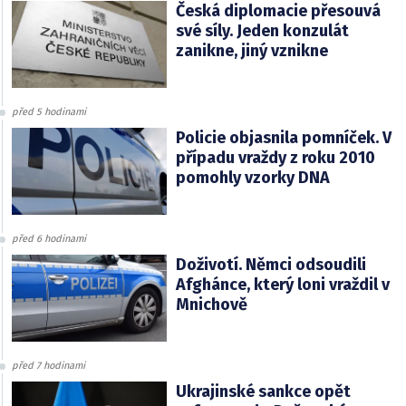
Česká diplomacie přesouvá
své síly. Jeden konzulát
zanikne, jiný vznikne
před 5 hodinami
Policie objasnila pomníček. V
případu vraždy z roku 2010
pomohly vzorky DNA
před 6 hodinami
Doživotí. Němci odsoudili
Afghánce, který loni vraždil v
Mnichově
před 7 hodinami
Ukrajinské sankce opět