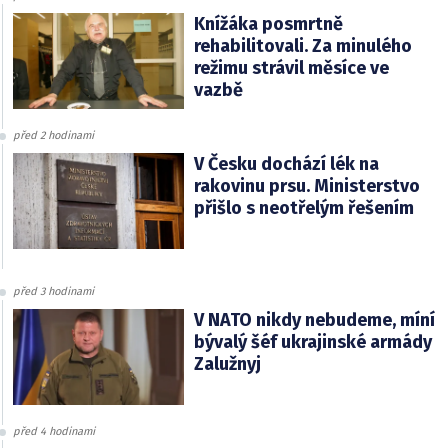
Knížáka posmrtně
rehabilitovali. Za minulého
režimu strávil měsíce ve
vazbě
před 2 hodinami
V Česku dochází lék na
rakovinu prsu. Ministerstvo
přišlo s neotřelým řešením
před 3 hodinami
V NATO nikdy nebudeme, míní
bývalý šéf ukrajinské armády
Zalužnyj
před 4 hodinami