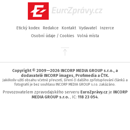
EuroZprávy.cz
Etický kodex
Redakce
Kontakt
Vydavatel
Inzerce
Osobní údaje / Cookies
Volná místa
Přejít
na
začátek
stránky
Copyright © 2009—2026 INCORP MEDIA GROUP s.r.o., a
dodavatelé INCORP images, Profimedia a ČTK.
Jakékoliv užití obsahu včetně převzetí, šíření či dalšího zpřístupňování článků a
fotografií je bez souhlasu INCORP MEDIA GROUP s.r.o. zakázáno.
Provozovatelem zpravodajského serveru
EuroZprávy.cz
je
INCORP
MEDIA GROUP s.r.o.
, IC:
118 23 054
.