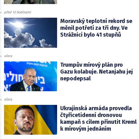
před 12 hodinami
Moravský teplotní rekord se
měnil potřetí za tři dny. Ve
Strážnici bylo 41 stupňů
včera
Trumpův mírový plán pro
Gazu kolabuje. Netanjahu jej
nepodepsal
včera
Ukrajinská armáda provedla
čtyřicetidenní dronovou
kampaň s cílem přinutit Kreml
k mírovým jednáním