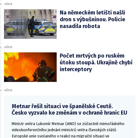
včera
Na německém letišti našli
dron s výbušninou. Policie
nasadila robota
včera
Počet mrtvých po ruském
útoku stoupá. Ukrajině chybí
interceptory
včera
Metnar řešil situaci ve španělské Ceutě.
Česko vyzvalo ke změnám v ochraně hranic EU
Ministr vnitra Lubomír Metnar (ANO) se zúčastnil mimořádného
videokonferenčního jednání ministrů vnitra členských států
Evropské unie svolaného v reakci na migrační situaci ve