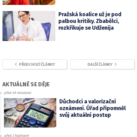
Pražská koalice už je pod
palbou kritiky. Zbabělci,
rozkřikuje se Udženija
PŘEDCHOZÍ ČLÁNKY
DALŠÍ ČLÁNKY
AKTUÁLNĚ SE DĚJE
před 49 minutami
Důchodci a valorizační
oznámení. Úřad připomněl
svůj aktuální postup
před 2 hodinami