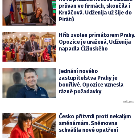
průvan ve firmách, skončila i
Krnáčová. Udženija už šije do
Pirátů
Hřib zvolen primátorem Prahy.
Opozice je uražená, Udženija
napadla Čižinského
Jednání nového
zastupitelstva Prahy je
bouřlivé. Opozice vznesla
rázné požadavky
Česko přitvrdí proti nekalým
směnárnám. Sněmovna
schválila nové opatření