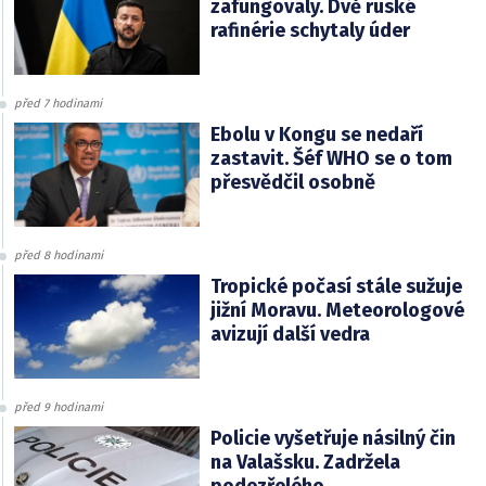
zafungovaly. Dvě ruské
rafinérie schytaly úder
před 7 hodinami
Ebolu v Kongu se nedaří
zastavit. Šéf WHO se o tom
přesvědčil osobně
před 8 hodinami
Tropické počasí stále sužuje
jižní Moravu. Meteorologové
avizují další vedra
před 9 hodinami
Policie vyšetřuje násilný čin
na Valašsku. Zadržela