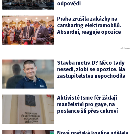
odpovědi
Praha zrušila zakázky na
carsharing elektromobilů.
Absurdní, reaguje opozice
Stavba metra D? Něco tady
nesedí, zlobí se opozice. Na
zastupitelstvu nepochodila
Aktivisté Jsme fér žádají
manželství pro gaye, na
poslance šli přes cukroví
Nová pražská koalice udělala