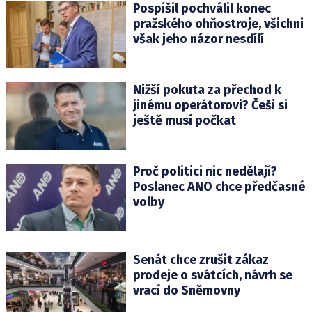
Pospíšil pochválil konec
pražského ohňostroje, všichni
však jeho názor nesdílí
Nižší pokuta za přechod k
jinému operátorovi? Češi si
ještě musí počkat
Proč politici nic nedělají?
Poslanec ANO chce předčasné
volby
Senát chce zrušit zákaz
prodeje o svátcích, návrh se
vrací do Sněmovny