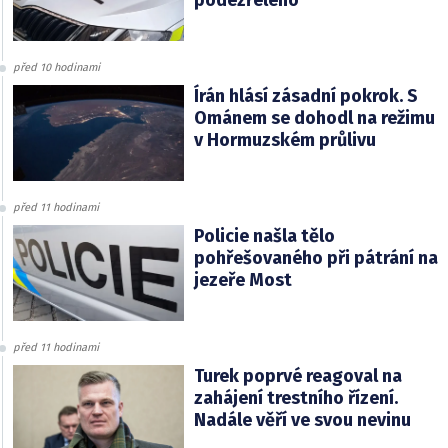
podezřelého
před 10 hodinami
Írán hlásí zásadní pokrok. S
Ománem se dohodl na režimu
v Hormuzském průlivu
před 11 hodinami
Policie našla tělo
pohřešovaného při pátrání na
jezeře Most
před 11 hodinami
Turek poprvé reagoval na
zahájení trestního řízení.
Nadále věří ve svou nevinu