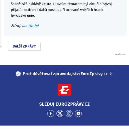
španělské exklávě Ceuta. Hlavním tématem byl aktuální vývoj,
přijatá opatření i další postup při ochraně vnějších hranic
Evropské unie.
Zdroj:
Jan Hrabě
DALŠÍ ZPRÁVY
Proč důvěřovat zpravodajství EuroZprávy.cz
SLEDUJ EUROZPRÁVY.CZ
Přejít
Přejít
Přejít
Přejít
na
na
na
na
Facebook
Twitter
Instagram
YouTube