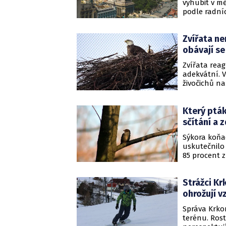
vyhubit v m
podle radníc
původní dru
Zvířata ne
obávají se
Zvířata reag
adekvátní. 
živočichů n
studií. Vědc
této souvisl
Který pták
živočišné d
zástupci Uni
sčítání a 
Sýkora koňad
uskutečnilo
85 procent z
nejpočetnějš
domácí. Vypl
Strážci Kr
informovala 
ohrožují v
Správa Krko
terénu. Rost