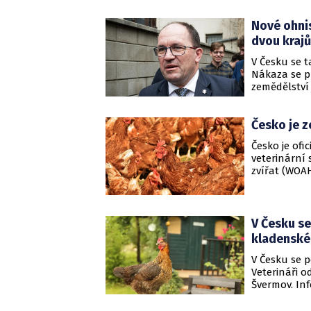
Nové ohnis
dvou krajů
V Česku se t
Nákaza se p
zemědělství 
vyhlášeném
Česko je z
Česko je ofi
veterinární 
zvířat (WOAH
května ve s
V Česku se
kladensk
V Česku se p
Veterináři 
Švermov. Inf