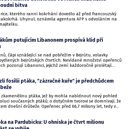
soudní bitva
ice, kterého ranní kokrhání dovedlo až před francouzský
zakokrhá. Uhynul, oznámila agentura AFP s odvoláním na
ajitelku.
ákům putujícím Libanonem prospívá klid při
u
nů, čápi vznášející se nad pobřežím v Bejrútu, volavky
obydlených bejrútských čtvrtích. Nevídané množství opeřenců
ch pozorují Libanonci, jejichž zemí každoročně prolétají
avých ptáků. Většinou se zastaví jen na několik dní a spatří
o vědí, kam se za nimi vydat.
zli fosílii ptáka, "zázračné kuře" je předchůdcem
ůbeže
li zkamenělinu ptáka, jež by mohla nabídnout nový pohled
oluci současných ptáků; o dotyčném tvorovi se domnívají, že
em dnešní drůbeže. Opeřenec před 66,7 miliony let, tedy v
ětu vládli dinosauři, obýval pobřežní oblasti dnešní Belgie.
pka na Pardubicku: U ohniska je čtvrt milionu
ást se vybije