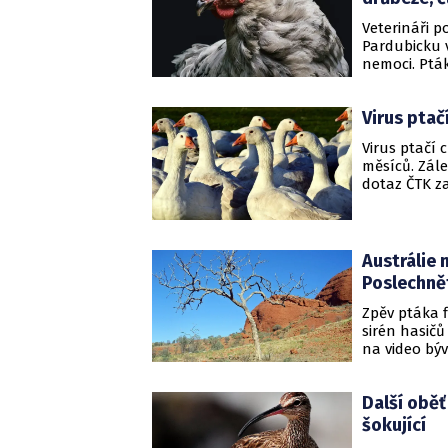
Veterináři p
Pardubicku 
nemoci. Pták
Většinou jde
vzdálenosti 
Virus ptač
další část c
teprve rozh
Virus ptačí 
briefingu zá
měsíců. Zále
zemědělství.
dotaz ČTK za
týdnu po tře
Svratkou, ko
Austrálie 
Poslechnět
Zpěv ptáka 
sirén hasič
na video bý
Jihovýchod A
si vyžádaly 
Další oběť
majetku lidí
šokující