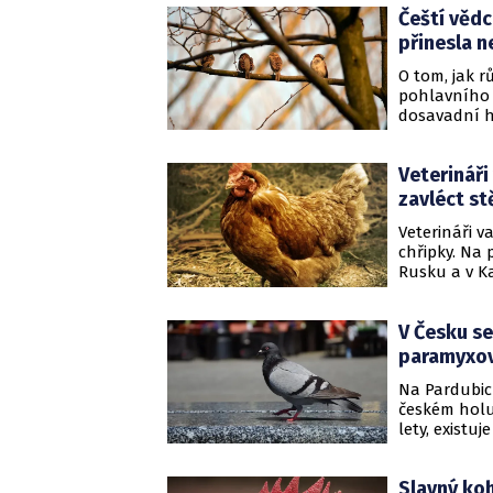
Čeští vědc
přinesla 
O tom, jak r
pohlavního v
dosavadní hy
prostředí, k
obratlovců A
Veterináři
zavléct st
Veterináři v
chřipky. Na 
Rusku a v K
mířících do 
(SVS) Petr Vo
V Česku se
paramyxov
Na Pardubic
českém holu
lety, existu
vakcinovat, 
Státní veter
Slavný koh
80 ptáků, uh