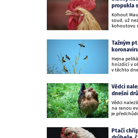
propukla 
Kohout Maur
soud, už ne
kohoutovu m
Tažným pt
koronavir
Hejna peliká
hnízdící v 
v těchto dne
hejna stěhov
je jen ti, kd
Vědci nale
dnešní dr
Vědci nalez
na ranou ev
je předchůdc
době, kdy sv
Ptačí chři
drůbeže, č