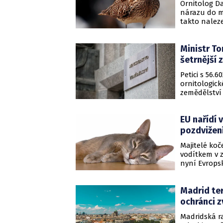
Ornitolog Da
nárazu do m
takto naleze
zmenšují. Po
vědci k názo
Ministr To
zvětšuje rozp
šetrnější 
Petici s 56.
ornitologick
zemědělství 
šetrnější ze
mimo jiné z 
EU nařídí 
aktivnější v
pozdvižen
Majitelé koč
vodítkem v z
nyní Evropsk
univerzity z
pohybující k
Madrid ter
ochránci z
Madridská r