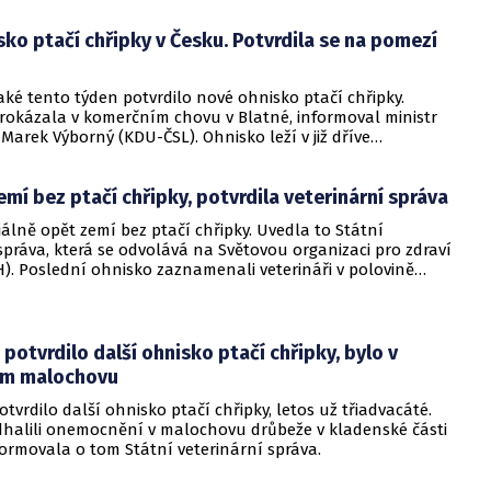
ko ptačí chřipky v Česku. Potvrdila se na pomezí
aké tento týden potvrdilo nové ohnisko ptačí chřipky.
rokázala v komerčním chovu v Blatné, informoval ministr
Marek Výborný (KDU-ČSL). Ohnisko leží v již dříve
 ochranném pásmu.
emí bez ptačí chřipky, potvrdila veterinární správa
ciálně opět zemí bez ptačí chřipky. Uvedla to Státní
správa, která se odvolává na Světovou organizaci pro zdraví
). Poslední ohnisko zaznamenali veterináři v polovině
tředních Čechách.
 potvrdilo další ohnisko ptačí chřipky, bylo v
ém malochovu
otvrdilo další ohnisko ptačí chřipky, letos už třiadvacáté.
odhalili onemocnění v malochovu drůbeže v kladenské části
ormovala o tom Státní veterinární správa.