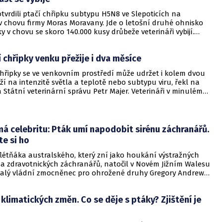
otvrdili ptačí chřipku subtypu H5N8 ve Slepoticích na
v chovu firmy Moras Moravany. Jde o letošní druhé ohnisko
y v chovu se skoro 140.000 kusy drůbeže veterináři vybijí.
 o brojlerová kuřata, která byla určena na porážku. Ve
do tří kilometrů od nového ohniska ptačí chřipky se nachází
í chřipky venku přežije i dva měsíce
hovu Morasu, kde je 120.000 kusů drůbeže. O jejich utracení se
odne, žádné úhyny tam dosud nebyly hlášené, řekli dnes na
chřipky se ve venkovním prostředí může udržet i kolem dvou
stupci Státní veterinární správy (SVS) a ministerstva
ží na intenzitě světla a teplotě nebo subtypu viru, řekl na
 Státní veterinární správu Petr Majer. Veterináři v minulém
ch letech potvrdili ohnisko ptačí chřipky ve Štěpánově nad
lem kterého vytyčili tříkilometrové ochranné pásmo.
má celebritu: Pták umí napodobit sirénu záchranářů.
e si ho
flétňáka australského, který zní jako houkání výstražných
ů a zdravotnických záchranářů, natočil v Novém Jižním Walesu
valý vládní zmocněnec pro ohrožené druhy Gregory Andrews.
ustrálie v posledních týdnech sužují rozsáhlé požáry, které
řadu lidských životů a které napáchaly velké škody jak na
 klimatických změn. Co se děje s ptáky? Zjištění je
, tak na životním prostředí.