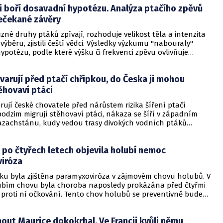
i boří dosavadní hypotézu. Analýza ptačího zpěvů
nečekané závěry
ůzné druhy ptáků zpívají, rozhoduje velikost těla a intenzita
ýběru, zjistili čeští vědci. Výsledky výzkumu "nabouraly"
potézu, podle které výšku či frekvenci zpěvu ovlivňuje
de ptáci žijí. Zpěv ptáků zkoumal tým vědců z Ústavu biologie
kademie věd ČR a Přírodovědecké fakulty Univerzity Karlovy.
 varují před ptačí chřipkou, do Česka ji mohou
ěhovaví ptáci
arují české chovatele před nárůstem rizika šíření ptačí
podzim migrují stěhovaví ptáci, nákaza se šíří v západním
azachstánu, kudy vedou trasy divokých vodních ptáků
Evropy. ČTK to dnes sdělil mluvčí Státní veterinární správy
rlíček.
 po čtyřech letech objevila holubí nemoc
iróza
ku byla zjištěna paramyxoviróza v zájmovém chovu holubů. V
bím chovu byla choroba naposledy prokázána před čtyřmi
je proti ní očkování. Tento chov holubů se preventivně bude
omezí se v něm také přesuny ptactva, sdělil dnes ČTK za
inární správu (SVS) Petr Majer. V chovu podle něj bylo kolem
out Maurice dokokrhal. Ve Francii kvůli němu
ynuly jich jednotky.