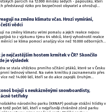
ěstských parcích na 12.000 mníšků šedých - papoušků, kteří
h představují riziko pro bezpečnost obyvatel a ohrožují
hy ptactva, včetně vrabců.
reagují na změnu klimatu včas. Hrozí vymírání,
 čeští vědci
ují na změny klimatu velmi pomalu a jejich reakce nejsou
Vyplývá to z výzkumu týmu 64 vědců, který vyhodnotil reakce
a měnící se klima pomocí analýzy více než 10.000 odborných
i, mezi nimiž je i zástupce olomoucké přírodovědecké fakulty, v
osti varují, že klimatické změny mohou v budoucnu ohrozit
 je nejčastějším hostem krmítek v ČR? Skončilo
ruhy a některé mohou i vyhynout. ČTK o tom dnes informovali
verzity Palackého v Olomouci.
zde je výsledek
ra se stala vítězkou prvního sčítání ptáků, které se v Česku
 první lednový víkend. Na svém krmítku ji zaznamenalo přes
 více než 14.000 lidí, kteří se do akce zapojili. Druhým
ím druhem byl vrabec polní a třetí místo obsadil vrabec
ynulo to z konečných výsledků sčítání, o nichž dnes ČTK
konoš bojují s neukázněnými snowboardisty,
pořádající Česká společnost ornitologická (ČSO).
zácné tetřívky
nošského národního parku (KRNAP) posiluje strážní hlídky v
e totiž počet lidí, kteří v nejpřísněji chráněné zóně parku