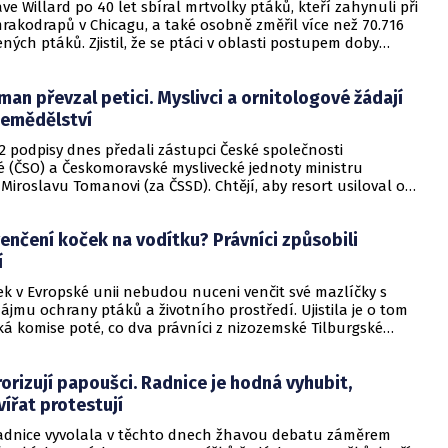
ve Willard po 40 let sbíral mrtvolky ptáků, kteří zahynuli při
rakodrapů v Chicagu, a také osobně změřil více než 70.716
ných ptáků. Zjistil, že se ptáci v oblasti postupem doby
dle studie, vypracované na základě jeho měření, došli nyní
ru, že jak se klima otepluje, zmenšuje se u ptáků trup a
man převzal petici. Myslivci a ornitologové žádají
ětí křídel.
zemědělství
602 podpisy dnes předali zástupci České společnosti
é (ČSO) a Českomoravské myslivecké jednoty ministru
Miroslavu Tomanovi (za ČSSD). Chtějí, aby resort usiloval o
mědělské postupy vůči krajině. Intenzivní zemědělství viní
úbytku ptactva v přírodě. Česko by podle nich mělo být také
venčení koček na vodítku? Právníci způsobili
 prosazování ekologických témat na evropské úrovni.
í
ek v Evropské unii nebudou nuceni venčit své mazlíčky s
ájmu ochrany ptáků a životního prostředí. Ujistila je o tom
á komise poté, co dva právníci z nizozemské Tilburgské
mínili takové opatření v článku v odborné publikaci. Volně se
očky mají podle nich negativní dopad na biodiverzitu.
orizují papoušci. Radnice je hodná vyhubit,
vířat protestují
adnice vyvolala v těchto dnech žhavou debatu záměrem