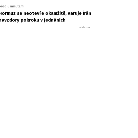
před 6 minutami
Hormuz se neotevře okamžitě, varuje Írán
navzdory pokroku v jednáních