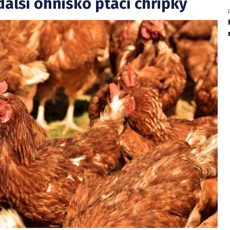
další ohnisko ptačí chřipky