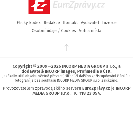
EuroZprávy.cz
Etický kodex
Redakce
Kontakt
Vydavatel
Inzerce
Osobní údaje / Cookies
Volná místa
Přejít
na
začátek
stránky
Copyright © 2009—2026 INCORP MEDIA GROUP s.r.o., a
dodavatelé INCORP images, Profimedia a ČTK.
Jakékoliv užití obsahu včetně převzetí, šíření či dalšího zpřístupňování článků a
fotografií je bez souhlasu INCORP MEDIA GROUP s.r.o. zakázáno.
Provozovatelem zpravodajského serveru
EuroZprávy.cz
je
INCORP
MEDIA GROUP s.r.o.
, IC:
118 23 054
.