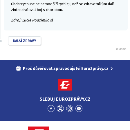
Ghebreyesuse se nemoc šíří rychleji, než se zdravotníkům daří
zintenzivňovat boj s chorobou.
Zdroj: Lucie Podzimková
DALŠÍ ZPRÁVY
Proč důvěřovat zpravodajství EuroZprávy.cz
SLEDUJ EUROZPRÁVY.CZ
Přejít
Přejít
Přejít
Přejít
na
na
na
na
Facebook
Twitter
Instagram
YouTube