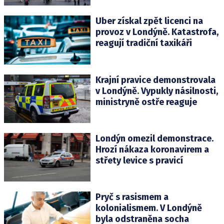
Uber získal zpět licenci na
provoz v Londýně. Katastrofa,
reagují tradiční taxikáři
Krajní pravice demonstrovala
v Londýně. Vypukly násilnosti,
ministryně ostře reaguje
Londýn omezil demonstrace.
Hrozí nákaza koronavirem a
střety levice s pravicí
Pryč s rasismem a
kolonialismem. V Londýně
byla odstraněna socha