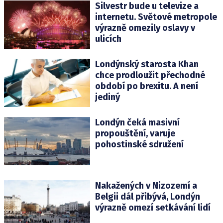
Silvestr bude u televize a
internetu. Světové metropole
výrazně omezily oslavy v
ulicích
Londýnský starosta Khan
chce prodloužit přechodné
období po brexitu. A není
jediný
Londýn čeká masivní
propouštění, varuje
pohostinské sdružení
Nakažených v Nizozemí a
Belgii dál přibývá, Londýn
výrazně omezí setkávání lidí