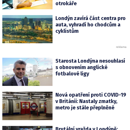
otrokáře
Londýn zavírá část centra pro
auta, vyhradí ho chodcům a
cyklistům
Starosta Londýna nesouhlasí
s obnovením anglické
fotbalové ligy
Nová opatření proti COVID-19
v Británii: Nastaly zmatky,
metro je stále přeplněné
Brutální vražda v Londýně: