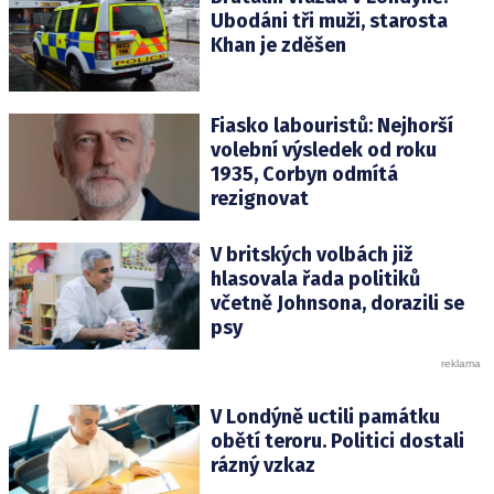
Ubodáni tři muži, starosta
Khan je zděšen
Fiasko labouristů: Nejhorší
volební výsledek od roku
1935, Corbyn odmítá
rezignovat
V britských volbách již
hlasovala řada politiků
včetně Johnsona, dorazili se
psy
V Londýně uctili památku
obětí teroru. Politici dostali
rázný vzkaz