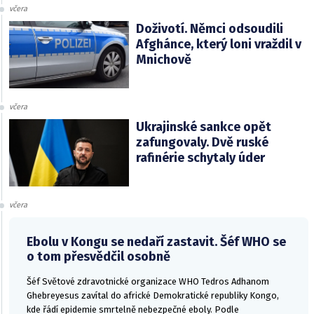
včera
Doživotí. Němci odsoudili
Afghánce, který loni vraždil v
Mnichově
včera
Ukrajinské sankce opět
zafungovaly. Dvě ruské
rafinérie schytaly úder
včera
Ebolu v Kongu se nedaří zastavit. Šéf WHO se
o tom přesvědčil osobně
Šéf Světové zdravotnické organizace WHO Tedros Adhanom
Ghebreyesus zavítal do africké Demokratické republiky Kongo,
kde řádí epidemie smrtelně nebezpečné eboly. Podle