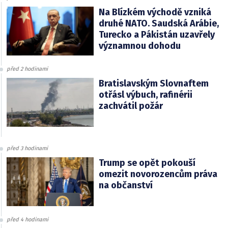
Na Blízkém východě vzniká
druhé NATO. Saudská Arábie,
Turecko a Pákistán uzavřely
významnou dohodu
před 2 hodinami
Bratislavským Slovnaftem
otřásl výbuch, rafinérii
zachvátil požár
před 3 hodinami
Trump se opět pokouší
omezit novorozencům práva
na občanství
před 4 hodinami