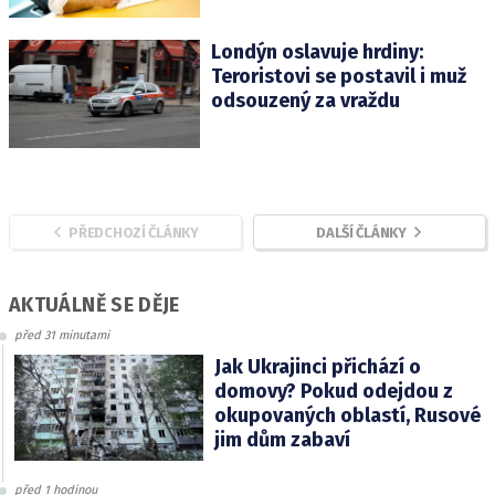
Londýn oslavuje hrdiny:
Teroristovi se postavil i muž
odsouzený za vraždu
PŘEDCHOZÍ ČLÁNKY
DALŠÍ ČLÁNKY
AKTUÁLNĚ SE DĚJE
před 31 minutami
Jak Ukrajinci přichází o
domovy? Pokud odejdou z
okupovaných oblastí, Rusové
jim dům zabaví
před 1 hodinou