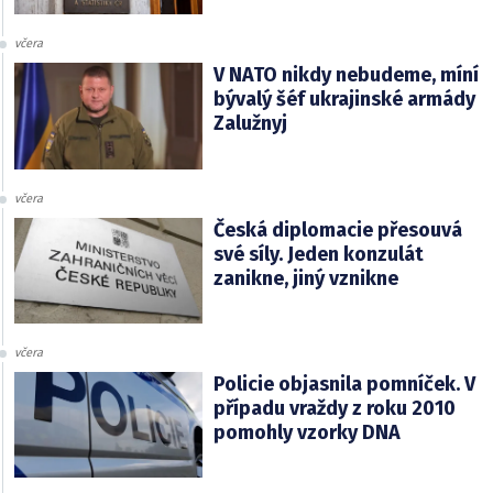
včera
V NATO nikdy nebudeme, míní
bývalý šéf ukrajinské armády
Zalužnyj
včera
Česká diplomacie přesouvá
své síly. Jeden konzulát
zanikne, jiný vznikne
včera
Policie objasnila pomníček. V
případu vraždy z roku 2010
pomohly vzorky DNA