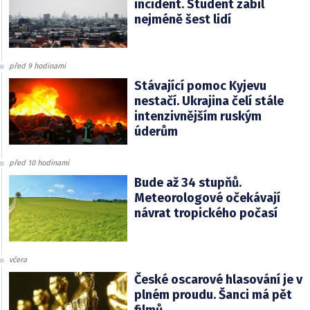
incident. Student zabil
nejméně šest lidí
před 9 hodinami
Stávající pomoc Kyjevu
nestačí. Ukrajina čelí stále
intenzivnějším ruským
úderům
před 10 hodinami
Bude až 34 stupňů.
Meteorologové očekávají
návrat tropického počasí
včera
České oscarové hlasování je v
plném proudu. Šanci má pět