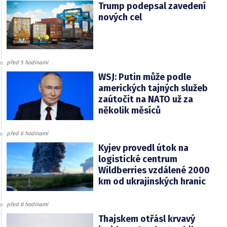
Trump podepsal zavedení
nových cel
před 5 hodinami
WSJ: Putin může podle
amerických tajných služeb
zaútočit na NATO už za
několik měsíců
před 6 hodinami
Kyjev provedl útok na
logistické centrum
Wildberries vzdálené 2000
km od ukrajinských hranic
před 8 hodinami
Thajskem otřásl krvavý