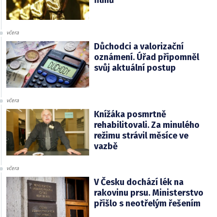
filmů
včera
Důchodci a valorizační
oznámení. Úřad připomněl
svůj aktuální postup
včera
Knížáka posmrtně
rehabilitovali. Za minulého
režimu strávil měsíce ve
vazbě
včera
V Česku dochází lék na
rakovinu prsu. Ministerstvo
přišlo s neotřelým řešením