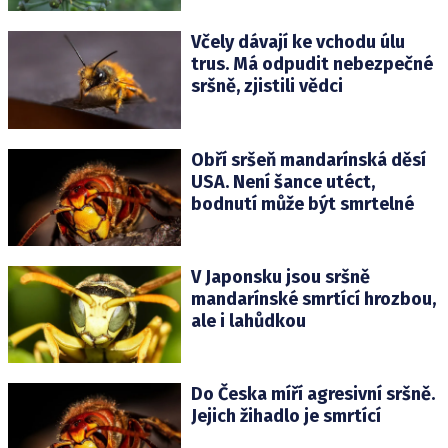
Včely dávají ke vchodu úlu
trus. Má odpudit nebezpečné
sršně, zjistili vědci
Obří sršeň mandarínská děsí
USA. Není šance utéct,
bodnutí může být smrtelné
V Japonsku jsou sršně
mandarínské smrtící hrozbou,
ale i lahůdkou
Do Česka míří agresivní sršně.
Jejich žihadlo je smrtící