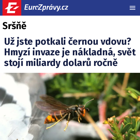
MEN
Sršňě
Už jste potkali černou vdovu?
Hmyzí invaze je nákladná, svět
stojí miliardy dolarů ročně