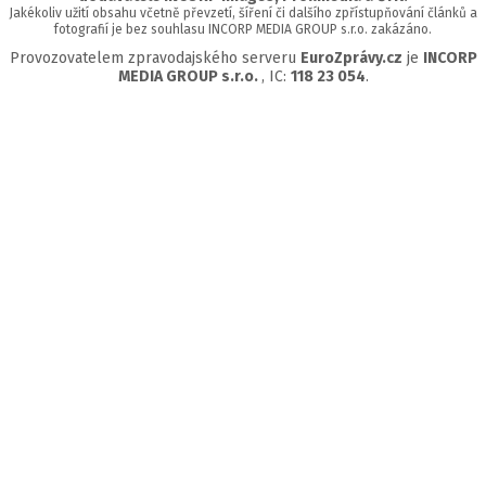
Jakékoliv užití obsahu včetně převzetí, šíření či dalšího zpřístupňování článků a
fotografií je bez souhlasu INCORP MEDIA GROUP s.r.o. zakázáno.
Provozovatelem zpravodajského serveru
EuroZprávy.cz
je
INCORP
MEDIA GROUP s.r.o.
, IC:
118 23 054
.