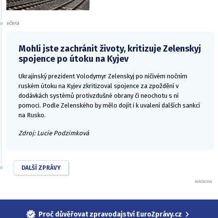
včera
Mohli jste zachránit životy, kritizuje Zelenskyj
spojence po útoku na Kyjev
Ukrajinský prezident Volodymyr Zelenskyj po ničivém nočním
ruském útoku na Kyjev zkritizoval spojence za zpoždění v
dodávkách systémů protivzdušné obrany či neochotu s ní
pomoci. Podle Zelenského by mělo dojít i k uvalení dalších sankcí
na Rusko.
Zdroj: Lucie Podzimková
DALŠÍ ZPRÁVY
Proč důvěřovat zpravodajství EuroZprávy.cz