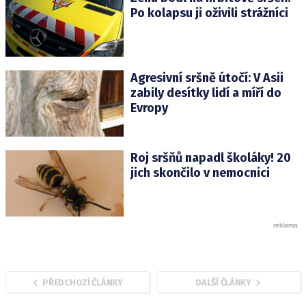
Po kolapsu ji oživili strážníci
Agresivní sršně útočí: V Asii
zabily desítky lidí a míří do
Evropy
Roj sršňů napadl školáky! 20
jich skončilo v nemocnici
PŘEDCHOZÍ ČLÁNKY
DALŠÍ ČLÁNKY