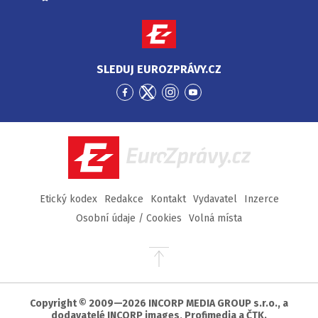
SLEDUJ EUROZPRÁVY.CZ
Přejít
Přejít
Přejít
Přejít
na
na
na
na
Facebook
Twitter
Instagram
YouTube
EuroZprávy.cz
Etický kodex
Redakce
Kontakt
Vydavatel
Inzerce
Osobní údaje / Cookies
Volná místa
Přejít
na
začátek
stránky
Copyright © 2009—2026 INCORP MEDIA GROUP s.r.o., a
dodavatelé INCORP images, Profimedia a ČTK.