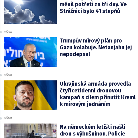
měnil potřetí za tři dny. Ve
Strážnici bylo 41 stupňů
včera
Trumpův mírový plán pro
Gazu kolabuje. Netanjahu jej
nepodepsal
včera
Ukrajinská armáda provedla
čtyřicetidenní dronovou
kampaň s cílem přinutit Kreml
k mírovým jednáním
včera
Na německém letišti našli
dron s výbušninou. Policie