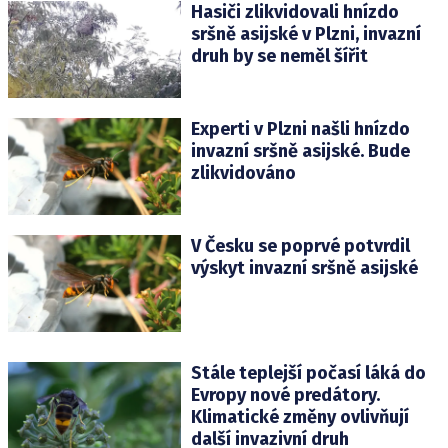
Hasiči zlikvidovali hnízdo
sršně asijské v Plzni, invazní
druh by se neměl šířit
Experti v Plzni našli hnízdo
invazní sršně asijské. Bude
zlikvidováno
V Česku se poprvé potvrdil
výskyt invazní sršně asijské
Stále teplejší počasí láká do
Evropy nové predátory.
Klimatické změny ovlivňují
další invazivní druh