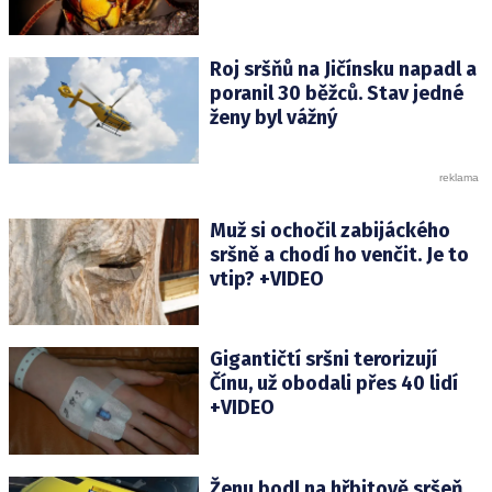
Roj sršňů na Jičínsku napadl a
poranil 30 běžců. Stav jedné
ženy byl vážný
Muž si ochočil zabijáckého
sršně a chodí ho venčit. Je to
vtip? +VIDEO
Gigantičtí sršni terorizují
Čínu, už obodali přes 40 lidí
+VIDEO
Ženu bodl na hřbitově sršeň.