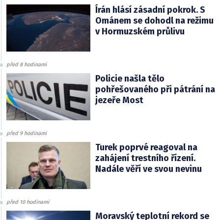
Írán hlásí zásadní pokrok. S
Ománem se dohodl na režimu
v Hormuzském průlivu
před 8 hodinami
Policie našla tělo
pohřešovaného při pátrání na
jezeře Most
před 9 hodinami
Turek poprvé reagoval na
zahájení trestního řízení.
Nadále věří ve svou nevinu
před 10 hodinami
Moravský teplotní rekord se