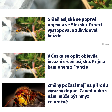
Sršeň asijská se poprvé
objevila ve Slezsku. Expert
vystopoval a zlikvidoval
hnízdo
V Česku se opět objevila
invazní sršeň asijská. Přijela
kamionem z Francie
Změny počasí mají na přírodu
výrazný dopad. Zanedlouho s
námi může být hmyz
celoročně