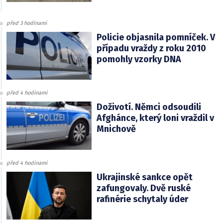
před 3 hodinami
Policie objasnila pomníček. V
případu vraždy z roku 2010
pomohly vzorky DNA
před 4 hodinami
Doživotí. Němci odsoudili
Afghánce, který loni vraždil v
Mnichově
před 4 hodinami
Ukrajinské sankce opět
zafungovaly. Dvě ruské
rafinérie schytaly úder