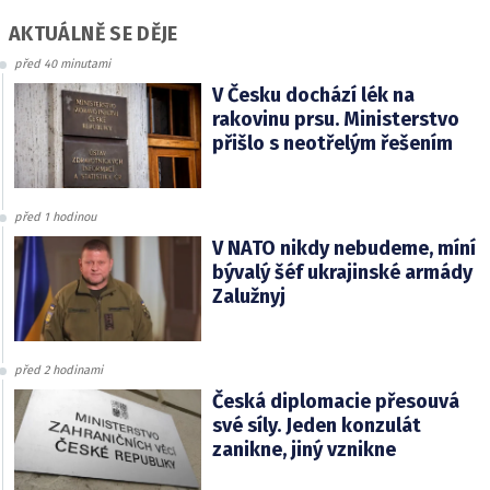
AKTUÁLNĚ SE DĚJE
před 40 minutami
V Česku dochází lék na
rakovinu prsu. Ministerstvo
přišlo s neotřelým řešením
před 1 hodinou
V NATO nikdy nebudeme, míní
bývalý šéf ukrajinské armády
Zalužnyj
před 2 hodinami
Česká diplomacie přesouvá
své síly. Jeden konzulát
zanikne, jiný vznikne