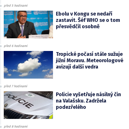
před 5 hodinami
Ebolu v Kongu se nedaří
zastavit. Šéf WHO se o tom
přesvědčil osobně
před 6 hodinami
Tropické počasí stále sužuje
jižní Moravu. Meteorologové
avizují další vedra
před 7 hodinami
Policie vyšetřuje násilný čin
na Valašsku. Zadržela
podezřelého
před 8 hodinami