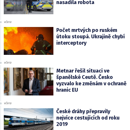
nasadila robota
včera
Počet mrtvých po ruském
útoku stoupá. Ukrajině chybí
interceptory
včera
Metnar řešil situaci ve
španělské Ceutě. Česko
vyzvalo ke změnám v ochraně
hranic EU
včera
České dráhy přepravily
nejvíce cestujících od roku
2019