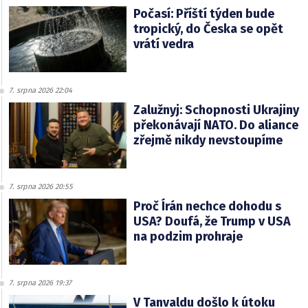
Počasí: Příští týden bude
tropický, do Česka se opět
vrátí vedra
7. srpna 2026 22:04
Zalužnyj: Schopnosti Ukrajiny
překonávají NATO. Do aliance
zřejmě nikdy nevstoupíme
7. srpna 2026 20:55
Proč Írán nechce dohodu s
USA? Doufá, že Trump v USA
na podzim prohraje
7. srpna 2026 19:37
V Tanvaldu došlo k útoku