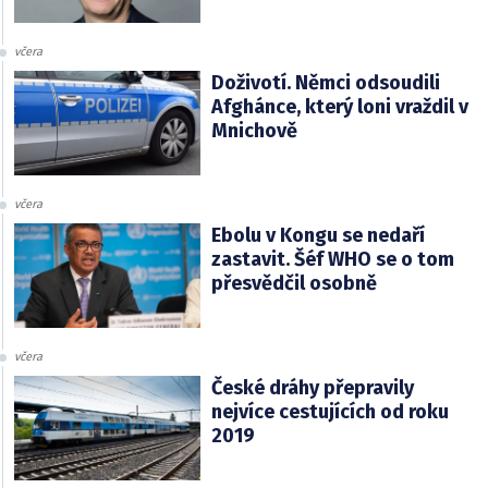
včera
Doživotí. Němci odsoudili
Afghánce, který loni vraždil v
Mnichově
včera
Ebolu v Kongu se nedaří
zastavit. Šéf WHO se o tom
přesvědčil osobně
včera
České dráhy přepravily
nejvíce cestujících od roku
2019