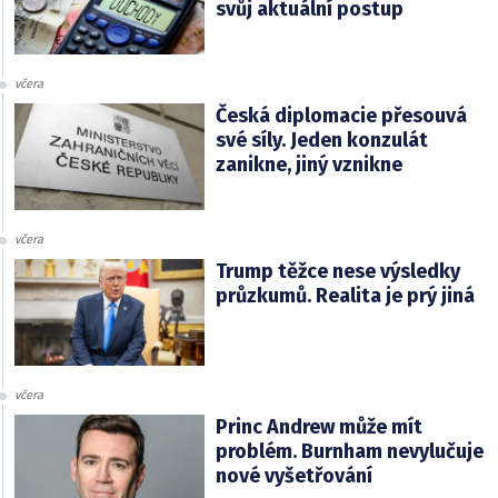
svůj aktuální postup
včera
Česká diplomacie přesouvá
své síly. Jeden konzulát
zanikne, jiný vznikne
včera
Trump těžce nese výsledky
průzkumů. Realita je prý jiná
včera
Princ Andrew může mít
problém. Burnham nevylučuje
nové vyšetřování