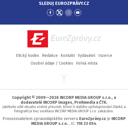
SLEDUJ EUROZPRÁVY.CZ
Přejít
Přejít
Přejít
Přejít
na
na
na
na
Facebook
Twitter
Instagram
YouTube
EuroZprávy.cz
Etický kodex
Redakce
Kontakt
Vydavatel
Inzerce
Osobní údaje / Cookies
Volná místa
Přejít
na
začátek
stránky
Copyright © 2009—2026 INCORP MEDIA GROUP s.r.o., a
dodavatelé INCORP images, Profimedia a ČTK.
Jakékoliv užití obsahu včetně převzetí, šíření či dalšího zpřístupňování článků a
fotografií je bez souhlasu INCORP MEDIA GROUP s.r.o. zakázáno.
Provozovatelem zpravodajského serveru
EuroZprávy.cz
je
INCORP
MEDIA GROUP s.r.o.
, IC:
118 23 054
.