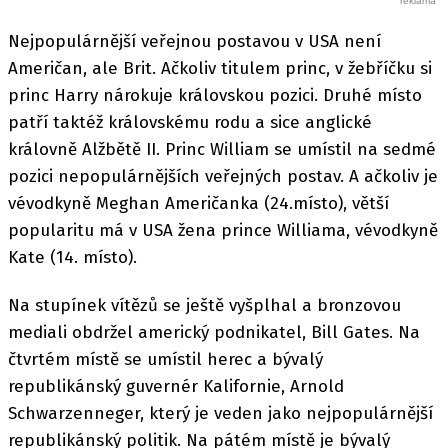
Nejpopulárnější veřejnou postavou v USA není
Američan, ale Brit. Ačkoliv titulem princ, v žebříčku si
princ Harry nárokuje královskou pozici. Druhé místo
patří taktéž královskému rodu a sice anglické
královně Alžbětě II. Princ William se umístil na sedmé
pozici nepopulárnějších veřejných postav. A ačkoliv je
vévodkyně Meghan Američanka (24.místo), větší
popularitu má v USA žena prince Williama, vévodkyně
Kate (14. místo).
Na stupínek vítězů se ještě vyšplhal a bronzovou
mediali obdržel americký podnikatel, Bill Gates. Na
čtvrtém místě se umístil herec a bývalý
republikánský guvernér Kalifornie, Arnold
Schwarzenneger, který je veden jako nejpopulárnější
republikánský politik. Na pátém místě je bývalý