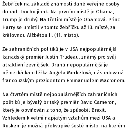
Žebříček na základě známosti dané veřejné osoby
dopadl trochu jinak. Na prvním místě je Obama,
Trump je druhý. Na třetím místě je Obamová. Princ
Harry se umístil v tomto žebříčku až 13. místě, za
královnou Alžbětou II. (11. místo).
Ze zahraničních politiků je v USA nejpopulárnější
kanadský premiér Justin Trudeau, známý pro svůj
atraktivní zevnějšek. Druhá nepopulárnější je
německá kancléřka Angela Merkelová, následovaná
francouzským prezidentem Emmanuelem Macronem.
Na čtvrtém místě nejpopulárnějších zahraničních
politiků je bývalý britský premiér David Cameron,
který je obviňován z toho, že způsobil Brexit.
Vzhledem k velmi napjatým vztahům mezi USA a
Ruskem je možná překvapivé šesté místo, na kterém