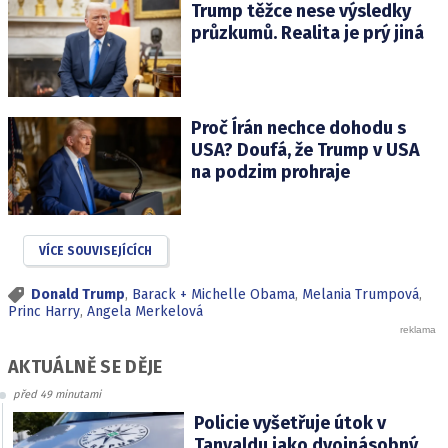
Trump těžce nese výsledky
průzkumů. Realita je prý jiná
Proč Írán nechce dohodu s
USA? Doufá, že Trump v USA
na podzim prohraje
VÍCE SOUVISEJÍCÍCH
Donald Trump
,
Barack + Michelle Obama
,
Melania Trumpová
,
Princ Harry
,
Angela Merkelová
AKTUÁLNĚ SE DĚJE
před 49 minutami
Policie vyšetřuje útok v
Tanvaldu jako dvojnásobný