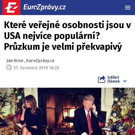
MEN
Které veřejné osobnosti jsou v
USA nejvíce populární?
Průzkum je velmi překvapivý
Jan Hron
,
EuroZprávy.cz
31. července 2019 16:20
Sdílet
článek