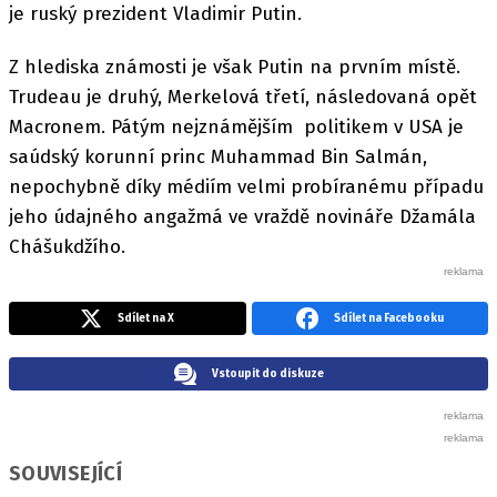
je ruský prezident Vladimir Putin.
Z hlediska známosti je však Putin na prvním místě.
Trudeau je druhý, Merkelová třetí, následovaná opět
Macronem. Pátým nejznámějším politikem v USA je
saúdský korunní princ Muhammad Bin Salmán,
nepochybně díky médiím velmi probíranému případu
jeho údajného angažmá ve vraždě novináře Džamála
Chášukdžího.
Sdílet na X
Sdílet na Facebooku
Vstoupit do diskuze
SOUVISEJÍCÍ