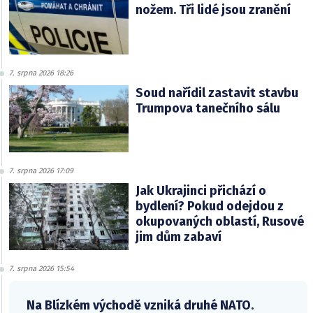
nožem. Tři lidé jsou zranění
7. srpna 2026 18:26
Soud nařídil zastavit stavbu
Trumpova tanečního sálu
7. srpna 2026 17:09
Jak Ukrajinci přichází o
bydlení? Pokud odejdou z
okupovaných oblastí, Rusové
jim dům zabaví
7. srpna 2026 15:54
Na Blízkém východě vzniká druhé NATO.