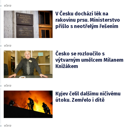
včera
V Česku dochází lék na
rakovinu prsu. Ministerstvo
přišlo s neotřelým řešením
včera
Česko se rozloučilo s
výtvarným umělcem Milanem
Knížákem
včera
Kyjev čelil dalšímu ničivému
útoku. Zemřelo i dítě
včera