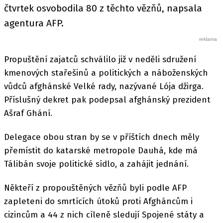
čtvrtek osvobodila 80 z těchto vězňů, napsala
agentura AFP.
Propuštění zajatců schválilo již v neděli sdružení
kmenových stařešinů a politických a náboženských
vůdců afghánské Velké rady, nazývané Lója džirga.
Příslušný dekret pak podepsal afghánský prezident
Ašraf Ghání.
Delegace obou stran by se v příštích dnech měly
přemístit do katarské metropole Dauhá, kde má
Tálibán svoje politické sídlo, a zahájit jednání.
Někteří z propouštěných vězňů byli podle AFP
zapleteni do smrtících útoků proti Afgháncům i
cizincům a 44 z nich cíleně sledují Spojené státy a