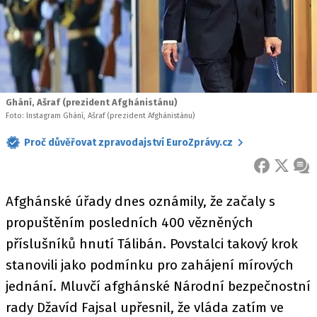
Ghání, Ašraf (prezident Afghánistánu)
Foto: Instagram Ghání, Ašraf (prezident Afghánistánu)
Proč důvěřovat zpravodajství EuroZprávy.cz
FACEBOOK
X
ZPR
Afghánské úřady dnes oznámily, že začaly s
propuštěním posledních 400 vězněných
příslušníků hnutí Tálibán. Povstalci takový krok
stanovili jako podmínku pro zahájení mírových
jednání. Mluvčí afghánské Národní bezpečnostní
rady Džavíd Fajsal upřesnil, že vláda zatím ve