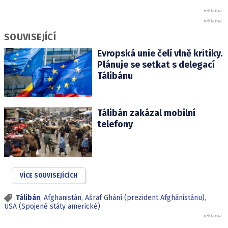
SOUVISEJÍCÍ
Evropská unie čelí vlně kritiky.
Plánuje se setkat s delegací
Tálibánu
Tálibán zakázal mobilní
telefony
VÍCE SOUVISEJÍCÍCH
Tálibán
,
Afghanistán
,
Ašraf Ghání (prezident Afghánistánu)
,
USA (Spojené státy americké)