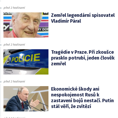
před 2 hodinami
Zemřel legendární spisovatel
Vladimír Páral
před 2 hodinami
Tragédie v Praze. Při zkoušce
prasklo potrubí, jeden člověk
zemřel
před 2 hodinami
Ekonomické škody ani
nespokojenost Rusů k
zastavení bojů nestačí. Putin
stál věří, že zvítězí