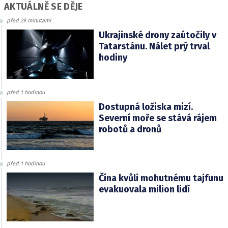
AKTUÁLNĚ SE DĚJE
před 29 minutami
Ukrajinské drony zaútočily v
Tatarstánu. Nálet prý trval
hodiny
před 1 hodinou
Dostupná ložiska mizí.
Severní moře se stává rájem
robotů a dronů
před 1 hodinou
Čína kvůli mohutnému tajfunu
evakuovala milion lidí