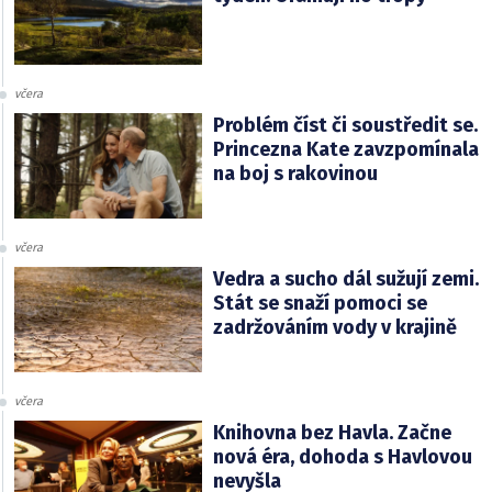
včera
Problém číst či soustředit se.
Princezna Kate zavzpomínala
na boj s rakovinou
včera
Vedra a sucho dál sužují zemi.
Stát se snaží pomoci se
zadržováním vody v krajině
včera
Knihovna bez Havla. Začne
nová éra, dohoda s Havlovou
nevyšla