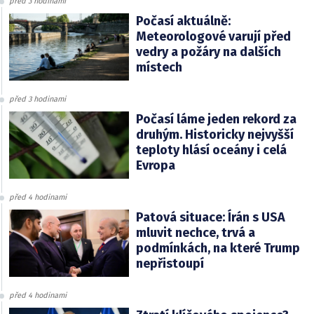
před 3 hodinami
Počasí aktuálně:
Meteorologové varují před
vedry a požáry na dalších
místech
před 3 hodinami
Počasí láme jeden rekord za
druhým. Historicky nejvyšší
teploty hlásí oceány i celá
Evropa
před 4 hodinami
Patová situace: Írán s USA
mluvit nechce, trvá a
podmínkách, na které Trump
nepřistoupí
před 4 hodinami