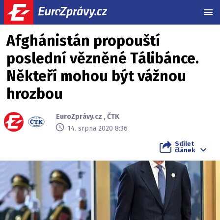
MEN
Afghánistán propouští
poslední vězněné Tálibánce.
Někteří mohou být vážnou
hrozbou
EuroZprávy.cz
,
ČTK
14. srpna 2020 8:36
Sdílet
článek