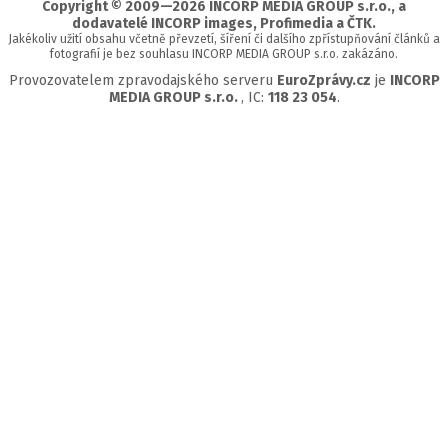
Copyright © 2009—2026 INCORP MEDIA GROUP s.r.o., a
dodavatelé INCORP images, Profimedia a ČTK.
Jakékoliv užití obsahu včetně převzetí, šíření či dalšího zpřístupňování článků a
fotografií je bez souhlasu INCORP MEDIA GROUP s.r.o. zakázáno.
Provozovatelem zpravodajského serveru
EuroZprávy.cz
je
INCORP
MEDIA GROUP s.r.o.
, IC:
118 23 054
.