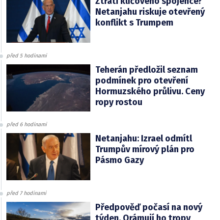
Ztratí klíčového spojence?
Netanjahu riskuje otevřený
konflikt s Trumpem
před 5 hodinami
Teherán předložil seznam
podmínek pro otevření
Hormuzského průlivu. Ceny
ropy rostou
před 6 hodinami
Netanjahu: Izrael odmítl
Trumpův mírový plán pro
Pásmo Gazy
před 7 hodinami
Předpověď počasí na nový
týden. Orámují ho tropy