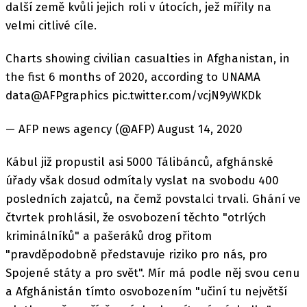
další země kvůli jejich roli v útocích, jež mířily na
velmi citlivé cíle.
Charts showing civilian casualties in Afghanistan, in
the fist 6 months of 2020, according to UNAMA
data@AFPgraphics pic.twitter.com/vcjN9yWKDk
— AFP news agency (@AFP) August 14, 2020
Kábul již propustil asi 5000 Tálibánců, afghánské
úřady však dosud odmítaly vyslat na svobodu 400
posledních zajatců, na čemž povstalci trvali. Ghání ve
čtvrtek prohlásil, že osvobození těchto "otrlých
kriminálníků" a pašeráků drog přitom
"pravděpodobně představuje riziko pro nás, pro
Spojené státy a pro svět". Mír má podle něj svou cenu
a Afghánistán tímto osvobozením "učiní tu největší