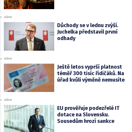
včera
Důchody se v lednu zvýší.
Juchelka představil první
odhady
včera
Ještě letos vyprší platnost
téměř 300 tisíc řidičáků. Na
úřad kvůli výměně nemusíte
včera
EU prověřuje podezřelé IT
dotace na Slovensku.
Sousedům hrozí sankce