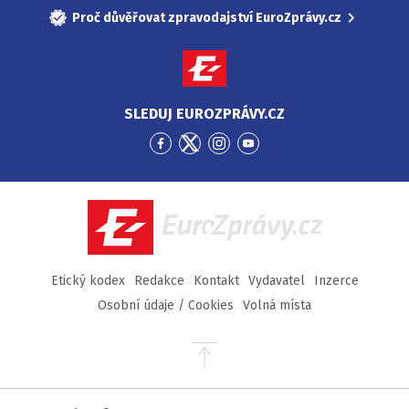
Proč důvěřovat zpravodajství EuroZprávy.cz
SLEDUJ EUROZPRÁVY.CZ
Přejít
Přejít
Přejít
Přejít
na
na
na
na
Facebook
Twitter
Instagram
YouTube
EuroZprávy.cz
Etický kodex
Redakce
Kontakt
Vydavatel
Inzerce
Osobní údaje / Cookies
Volná místa
Přejít
na
začátek
stránky