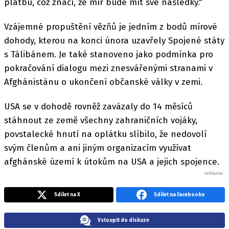
platbu, což značí, že mír bude mít své následky."
Vzájemné propuštění vězňů je jedním z bodů mírové
dohody, kterou na konci února uzavřely Spojené státy
s Tálibánem. Je také stanoveno jako podmínka pro
pokračování dialogu mezi znesvářenými stranami v
Afghánistánu o ukončení občanské války v zemi.
USA se v dohodě rovněž zavázaly do 14 měsíců
stáhnout ze země všechny zahraničních vojáky,
povstalecké hnutí na oplátku slíbilo, že nedovolí
svým členům a ani jiným organizacím využívat
afghánské území k útokům na USA a jejich spojence.
Sdílet na X
Sdílet na Facebooku
Vstoupit do diskuze