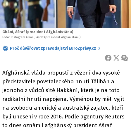
Ghání, Ašraf (prezident Afghánistánu)
Foto: Instagram Ghání, Ašraf (prezident Afghánistánu)
Proč důvěřovat zpravodajství EuroZprávy.cz
FACEBOOK
X
ZPR
Afghánská vláda propustí z vězení dva vysoké
představitele povstaleckého hnutí Tálibán a
jednoho z vůdců sítě Hakkání, která je na toto
radikální hnutí napojena. Výměnou by měli vyjít
na svobodu americký a australský zajatec, kteří
byli uneseni v roce 2016. Podle agentury Reuters
to dnes oznámil afghánský prezident Ašraf