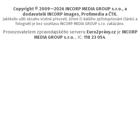
stránky
Copyright © 2009—2026 INCORP MEDIA GROUP s.r.o., a
dodavatelé INCORP images, Profimedia a ČTK.
Jakékoliv užití obsahu včetně převzetí, šíření či dalšího zpřístupňování článků a
fotografií je bez souhlasu INCORP MEDIA GROUP s.r.o. zakázáno.
Provozovatelem zpravodajského serveru
EuroZprávy.cz
je
INCORP
MEDIA GROUP s.r.o.
, IC:
118 23 054
.