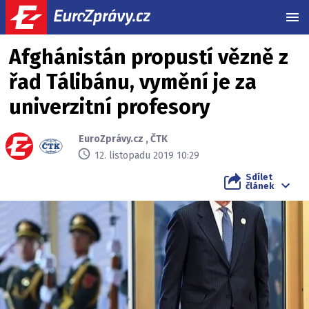
MEN
Afghánistán propustí vězně z
řad Tálibánu, vymění je za
univerzitní profesory
EuroZprávy.cz
,
ČTK
12. listopadu 2019 10:29
Sdílet
článek