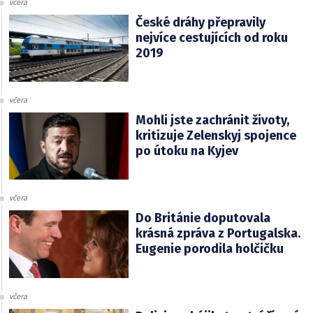
včera
České dráhy přepravily
nejvíce cestujících od roku
2019
včera
Mohli jste zachránit životy,
kritizuje Zelenskyj spojence
po útoku na Kyjev
včera
Do Británie doputovala
krásná zpráva z Portugalska.
Eugenie porodila holčičku
včera