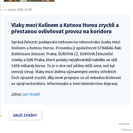
4. srpna 2026 21:08
Vlaky mezi Kolínem a Kutnou Horou zrychlí a
přestanou ovlivňovat provoz na koridoru
Správa železnic podepsala smlouvu na rekonstrukci úseku mezi
Kolínem a Kutnou Horou. Provedou ji společnosti STRABAG Rail,
Elektrizace železnic Praha, EUROVIA CZ, EUROVIA Železniční
stavby a GJW Praha, které podaly nejvýhodnější nabídku ve výši
1,656 miliardy korun. To je o více než pětinu nižší cena, než byl
cenový strop. Vlaky mezi dvěma významnými centry středních
Čech výrazně zrychlí, díky nové propojce se už nebudou blokovat
se spoji na koridoru. Informovalo o tom ministerstvo dopravy.
Zdroj:
Jan Hrabě
DALŠÍ ZPRÁVY