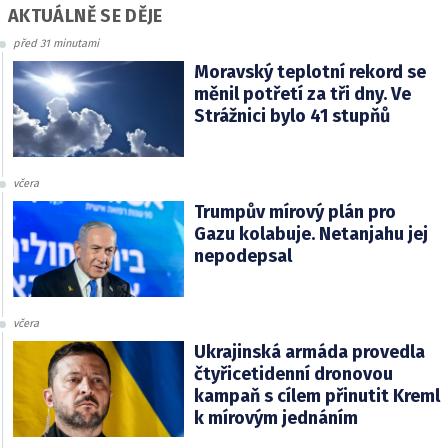
AKTUÁLNĚ SE DĚJE
před 31 minutami
Moravský teplotní rekord se
měnil potřetí za tři dny. Ve
Strážnici bylo 41 stupňů
včera
Trumpův mírový plán pro
Gazu kolabuje. Netanjahu jej
nepodepsal
včera
Ukrajinská armáda provedla
čtyřicetidenní dronovou
kampaň s cílem přinutit Kreml
k mírovým jednáním