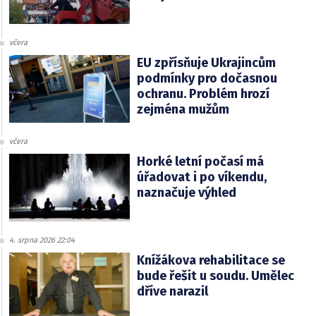
včera
EU zpřísňuje Ukrajincům
podmínky pro dočasnou
ochranu. Problém hrozí
zejména mužům
včera
Horké letní počasí má
úřadovat i po víkendu,
naznačuje výhled
4. srpna 2026 22:04
Knížákova rehabilitace se
bude řešit u soudu. Umělec
dříve narazil