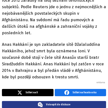
roce 2012 zařadily na svůj seznam teroristických
subjektů. Podle Reuters jde o jednu z nejmocnějších a
nejobávanějších povstaleckých skupin v
Afghánistánu. Na svědomí má řadu pumových a
dalších útoků na afghánské a zahraniční vojáky z
posledních let.
Anas Hakkání je syn zakladatele sítě Džalaluddína
Hakkáního, jehož smrt byla oznámena loni. V
současné době stojí v čele sítě Anasův starší bratr
Siradžuddín Hakkání. Anas Hakkání byl zatčen v roce
2014 v Bahrajnu a byl předán vládě v Afghánistánu,
kde byl později odsouzen k trestu smrti.
Sdílet na X
Sdílet na Facebooku
Vstoupit do diskuze