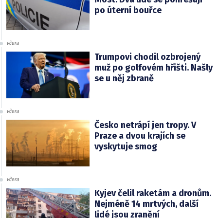
po úterní bouřce
včera
Trumpovi chodil ozbrojený
muž po golfovém hřišti. Našly
se u něj zbraně
včera
Česko netrápí jen tropy. V
Praze a dvou krajích se
vyskytuje smog
včera
Kyjev čelil raketám a dronům.
Nejméně 14 mrtvých, další
lidé jsou zranění