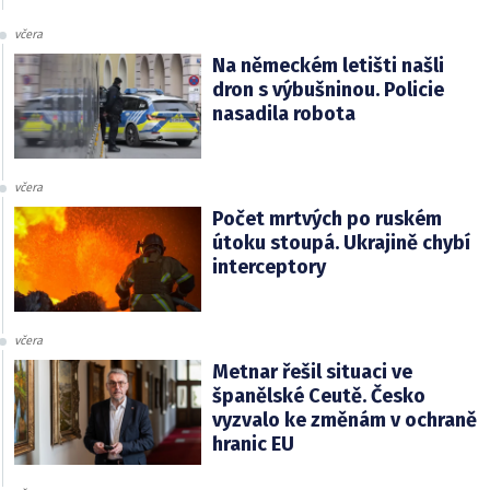
včera
Na německém letišti našli
dron s výbušninou. Policie
nasadila robota
včera
Počet mrtvých po ruském
útoku stoupá. Ukrajině chybí
interceptory
včera
Metnar řešil situaci ve
španělské Ceutě. Česko
vyzvalo ke změnám v ochraně
hranic EU