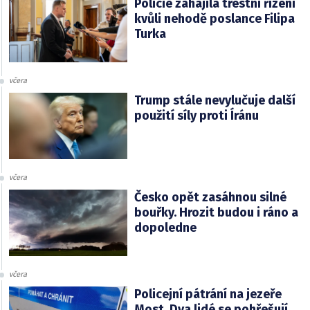
Policie zahájila trestní řízení
kvůli nehodě poslance Filipa
Turka
včera
Trump stále nevylučuje další
použití síly proti Íránu
včera
Česko opět zasáhnou silné
bouřky. Hrozit budou i ráno a
dopoledne
včera
Policejní pátrání na jezeře
Most. Dva lidé se pohřešují