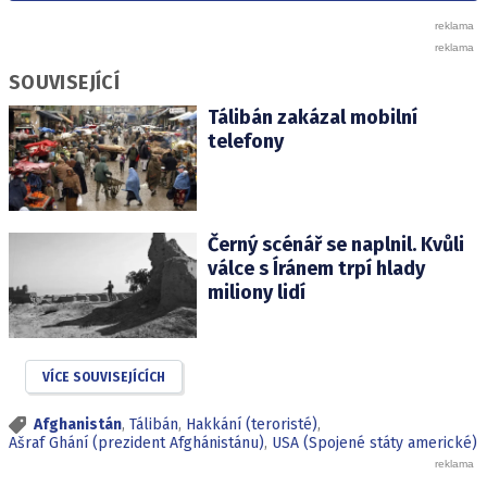
SOUVISEJÍCÍ
Tálibán zakázal mobilní
telefony
Černý scénář se naplnil. Kvůli
válce s Íránem trpí hlady
miliony lidí
VÍCE SOUVISEJÍCÍCH
Afghanistán
,
Tálibán
,
Hakkání (teroristé)
,
Ašraf Ghání (prezident Afghánistánu)
,
USA (Spojené státy americké)