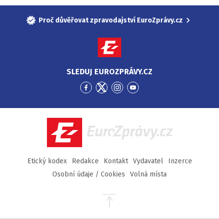
Proč důvěřovat zpravodajství EuroZprávy.cz
SLEDUJ EUROZPRÁVY.CZ
Přejít
Přejít
Přejít
Přejít
na
na
na
na
Facebook
Twitter
Instagram
YouTube
EuroZprávy.cz
Etický kodex
Redakce
Kontakt
Vydavatel
Inzerce
Osobní údaje / Cookies
Volná místa
Přejít
na
začátek