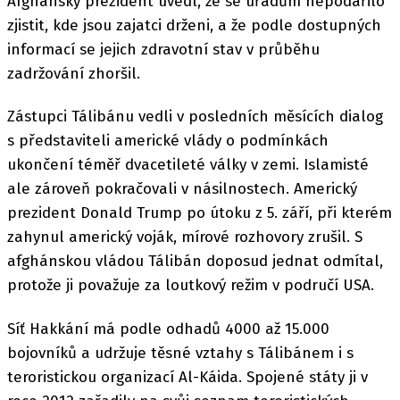
Afghánský prezident uvedl, že se úřadům nepodařilo
zjistit, kde jsou zajatci drženi, a že podle dostupných
informací se jejich zdravotní stav v průběhu
zadržování zhoršil.
Zástupci Tálibánu vedli v posledních měsících dialog
s představiteli americké vlády o podmínkách
ukončení téměř dvacetileté války v zemi. Islamisté
ale zároveň pokračovali v násilnostech. Americký
prezident Donald Trump po útoku z 5. září, při kterém
zahynul americký voják, mírové rozhovory zrušil. S
afghánskou vládou Tálibán doposud jednat odmítal,
protože ji považuje za loutkový režim v područí USA.
Síť Hakkání má podle odhadů 4000 až 15.000
bojovníků a udržuje těsné vztahy s Tálibánem i s
teroristickou organizací Al-Káida. Spojené státy ji v