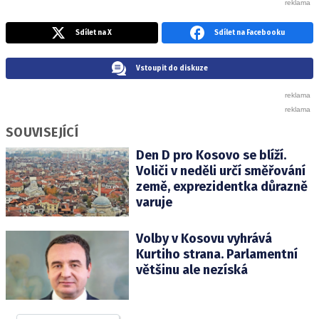
Sdílet na X
Sdílet na Facebooku
Vstoupit do diskuze
SOUVISEJÍCÍ
Den D pro Kosovo se blíží.
Voliči v neděli určí směřování
země, exprezidentka důrazně
varuje
Volby v Kosovu vyhrává
Kurtiho strana. Parlamentní
většinu ale nezíská