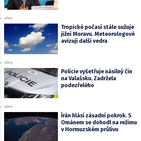
včera
Tropické počasí stále sužuje
jižní Moravu. Meteorologové
avizují další vedra
včera
Policie vyšetřuje násilný čin
na Valašsku. Zadržela
podezřelého
včera
Írán hlásí zásadní pokrok. S
Ománem se dohodl na režimu
v Hormuzském průlivu