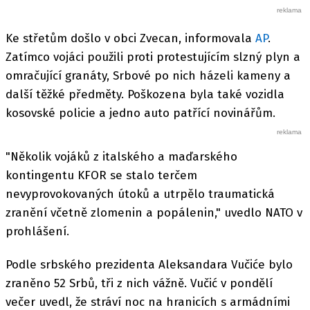
Ke střetům došlo v obci Zvecan, informovala
AP
.
Zatímco vojáci použili proti protestujícím slzný plyn a
omračující granáty, Srbové po nich házeli kameny a
další těžké předměty. Poškozena byla také vozidla
kosovské policie a jedno auto patřící novinářům.
"Několik vojáků z italského a maďarského
kontingentu KFOR se stalo terčem
nevyprovokovaných útoků a utrpělo traumatická
zranění včetně zlomenin a popálenin," uvedlo NATO v
prohlášení.
Podle srbského prezidenta Aleksandara Vučiće bylo
zraněno 52 Srbů, tři z nich vážně. Vučić v pondělí
večer uvedl, že stráví noc na hranicích s armádními