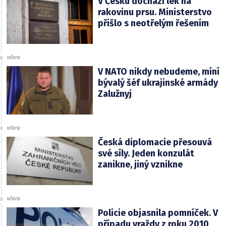
V Česku dochází lék na
rakovinu prsu. Ministerstvo
přišlo s neotřelým řešením
včera
V NATO nikdy nebudeme, míní
bývalý šéf ukrajinské armády
Zalužnyj
včera
Česká diplomacie přesouvá
své síly. Jeden konzulát
zanikne, jiný vznikne
včera
Policie objasnila pomníček. V
případu vraždy z roku 2010