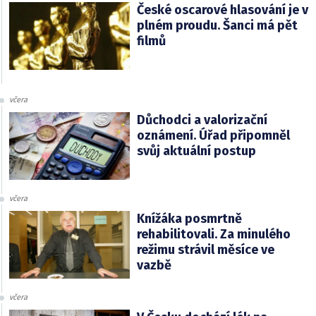
České oscarové hlasování je v
plném proudu. Šanci má pět
filmů
včera
Důchodci a valorizační
oznámení. Úřad připomněl
svůj aktuální postup
včera
Knížáka posmrtně
rehabilitovali. Za minulého
režimu strávil měsíce ve
vazbě
včera