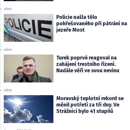
včera
Policie našla tělo
pohřešovaného při pátrání na
jezeře Most
včera
Turek poprvé reagoval na
zahájení trestního řízení.
Nadále věří ve svou nevinu
včera
Moravský teplotní rekord se
měnil potřetí za tři dny. Ve
Strážnici bylo 41 stupňů