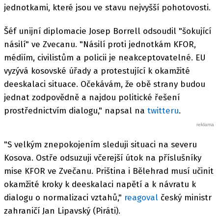
jednotkami, které jsou ve stavu nejvyšší pohotovosti.
Šéf unijní diplomacie Josep Borrell odsoudil "šokující
násilí" ve Zvecanu. "Násilí proti jednotkám KFOR,
médiím, civilistům a policii je neakceptovatelné. EU
vyzývá kosovské úřady a protestující k okamžité
deeskalaci situace. Očekávám, že obě strany budou
jednat zodpovědně a najdou politické řešení
prostřednictvím dialogu," napsal na
twitteru
.
"S velkým znepokojením sleduji situaci na severu
Kosova. Ostře odsuzuji včerejší útok na příslušníky
mise KFOR ve Zvečanu. Priština i Bělehrad musí učinit
okamžité kroky k deeskalaci napětí a k návratu k
dialogu o normalizaci vztahů,"
reagoval
český ministr
zahraničí Jan Lipavský (Piráti).