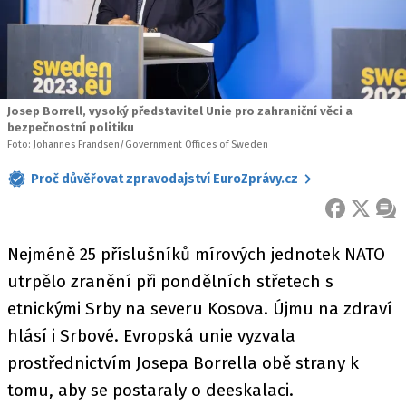
Josep Borrell, vysoký představitel Unie pro zahraniční věci a
bezpečnostní politiku
Foto: Johannes Frandsen/Government Offices of Sweden
Proč důvěřovat zpravodajství EuroZprávy.cz
FACEBOOK
X
ZPR
Nejméně 25 příslušníků mírových jednotek NATO
utrpělo zranění při pondělních střetech s
etnickými Srby na severu Kosova. Újmu na zdraví
hlásí i Srbové. Evropská unie vyzvala
prostřednictvím Josepa Borrella obě strany k
tomu, aby se postaraly o deeskalaci.