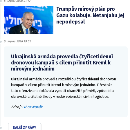
5. srpna 2026 21:12
Trumpův mírový plán pro
Gazu kolabuje. Netanjahu jej
nepodepsal
5. srpna 2026 19:55
Ukrajinská armáda provedla čtyřicetidenní
dronovou kampaň s cílem přinutit Kreml k
mírovým jednáním
Ukrajinská armáda provedla rozsáhlou čtyřicetidenní dronovou
kampaň s cílem přinutit Kreml k mírovým jednáním. Přestože
tato ofenziva nedokázala vynutit okamžité příměří, způsobila
obrovské a citelné škody v ruské vojenské i civilní logistice.
Zdroj:
Libor Novák
DALŠÍ ZPRÁVY