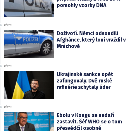
pomohly vzorky DNA
včera
Doživotí. Němci odsoudili
Afghánce, který loni vraždil v
Mnichově
včera
Ukrajinské sankce opět
zafungovaly. Dvě ruské
rafinérie schytaly úder
včera
Ebolu v Kongu se nedaří
zastavit. Šéf WHO se o tom
přesvědčil osobně