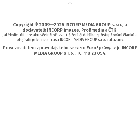
Přejít
na
začátek
stránky
Copyright © 2009—2026 INCORP MEDIA GROUP s.r.o., a
dodavatelé INCORP images, Profimedia a ČTK.
Jakékoliv užití obsahu včetně převzetí, šíření či dalšího zpřístupňování článků a
fotografií je bez souhlasu INCORP MEDIA GROUP s.r.o. zakázáno.
Provozovatelem zpravodajského serveru
EuroZprávy.cz
je
INCORP
MEDIA GROUP s.r.o.
, IC:
118 23 054
.