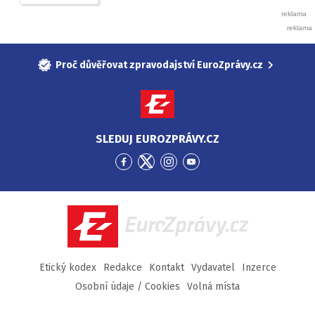
Proč důvěřovat zpravodajství EuroZprávy.cz
SLEDUJ EUROZPRÁVY.CZ
Přejít
Přejít
Přejít
Přejít
na
na
na
na
Facebook
Twitter
Instagram
YouTube
EuroZprávy.cz
Etický kodex
Redakce
Kontakt
Vydavatel
Inzerce
Osobní údaje / Cookies
Volná místa