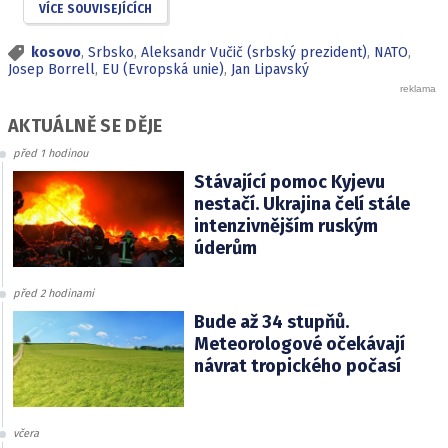
VÍCE SOUVISEJÍCÍCH
kosovo
,
Srbsko
,
Aleksandr Vučič (srbský prezident)
,
NATO
,
Josep Borrell
,
EU (Evropská unie)
,
Jan Lipavský
AKTUÁLNĚ SE DĚJE
před 1 hodinou
Stávající pomoc Kyjevu
nestačí. Ukrajina čelí stále
intenzivnějším ruským
úderům
před 2 hodinami
Bude až 34 stupňů.
Meteorologové očekávají
návrat tropického počasí
včera