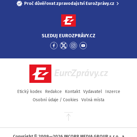
Proč důvěřovat zpravodajství EuroZprávy.cz
SLEDUJ EUROZPRÁVY.CZ
Přejít
Přejít
Přejít
Přejít
na
na
na
na
Facebook
Twitter
Instagram
YouTube
EuroZprávy.cz
Etický kodex
Redakce
Kontakt
Vydavatel
Inzerce
Osobní údaje / Cookies
Volná místa
Přejít
na
začátek
stránky
Copyright © 2009—2026 INCORP MEDIA GROUP s.r.o., a