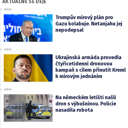
AKTUÁLNĚ SE DĚJE
včera
Trumpův mírový plán pro
Gazu kolabuje. Netanjahu jej
nepodepsal
včera
Ukrajinská armáda provedla
čtyřicetidenní dronovou
kampaň s cílem přinutit Kreml
k mírovým jednáním
včera
Na německém letišti našli
dron s výbušninou. Policie
nasadila robota