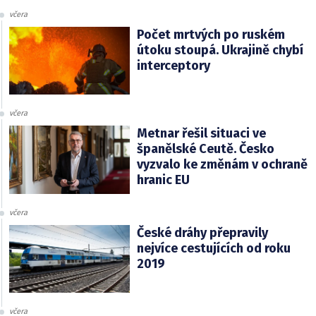
včera
Počet mrtvých po ruském
útoku stoupá. Ukrajině chybí
interceptory
včera
Metnar řešil situaci ve
španělské Ceutě. Česko
vyzvalo ke změnám v ochraně
hranic EU
včera
České dráhy přepravily
nejvíce cestujících od roku
2019
včera