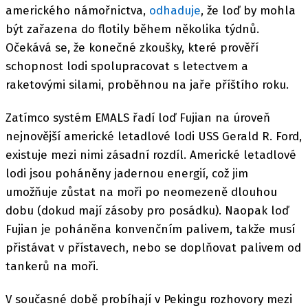
amerického námořnictva,
odhaduje
, že loď by mohla
být zařazena do flotily během několika týdnů.
Očekává se, že konečné zkoušky, které prověří
schopnost lodi spolupracovat s letectvem a
raketovými silami, proběhnou na jaře příštího roku.
Zatímco systém EMALS řadí loď Fujian na úroveň
nejnovější americké letadlové lodi USS Gerald R. Ford,
existuje mezi nimi zásadní rozdíl. Americké letadlové
lodi jsou poháněny jadernou energií, což jim
umožňuje zůstat na moři po neomezeně dlouhou
dobu (dokud mají zásoby pro posádku). Naopak loď
Fujian je poháněna konvenčním palivem, takže musí
přistávat v přístavech, nebo se doplňovat palivem od
tankerů na moři.
V současné době probíhají v Pekingu rozhovory mezi