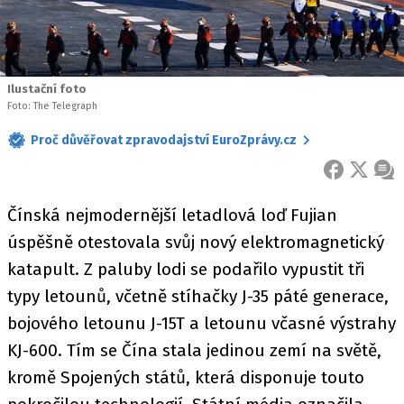
Ilustační foto
Foto: The Telegraph
Proč důvěřovat zpravodajství EuroZprávy.cz
FACEBOOK
X
ZPR
Čínská nejmodernější letadlová loď Fujian
úspěšně otestovala svůj nový elektromagnetický
katapult. Z paluby lodi se podařilo vypustit tři
typy letounů, včetně stíhačky J-35 páté generace,
bojového letounu J-15T a letounu včasné výstrahy
KJ-600. Tím se Čína stala jedinou zemí na světě,
kromě Spojených států, která disponuje touto