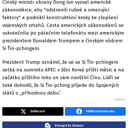
Čínský ministr obrany Dong Jun vyzval americké
zákonodárce, aby "odstranili rušivé a omezující
faktory" a podnikli konstruktivní kroky ke zlepšení
vojenských vztahů. Cesta amerických zákonodárců se
uskutečnila po pátečním telefonátu mezi americkým
prezidentem Donaldem Trumpem a čínským vůdcem
Si Ťin-pchingem.
Prezident Trump oznámil, že se se Si Ťin-pchingem
setká na summitu APEC v Jižní Koreji příští měsíc a na
začátku příštího roku on sám navštíví Čínu. Lídři se
také dohodli, že Si Ťin-pching přijede do Spojených
států v „příhodnou dobu“.
Sdílet na X
Sdílet na Facebooku
Vstoupit do diskuze