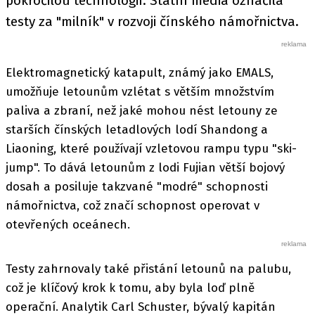
pokročilou technologií. Státní média označila
testy za "milník" v rozvoji čínského námořnictva.
Elektromagnetický katapult, známý jako EMALS,
umožňuje letounům vzlétat s větším množstvím
paliva a zbraní, než jaké mohou nést letouny ze
starších čínských letadlových lodí Shandong a
Liaoning, které používají vzletovou rampu typu "ski-
jump". To dává letounům z lodi Fujian větší bojový
dosah a posiluje takzvané "modré" schopnosti
námořnictva, což značí schopnost operovat v
otevřených oceánech.
Testy zahrnovaly také přistání letounů na palubu,
což je klíčový krok k tomu, aby byla loď plně
operační. Analytik Carl Schuster, bývalý kapitán