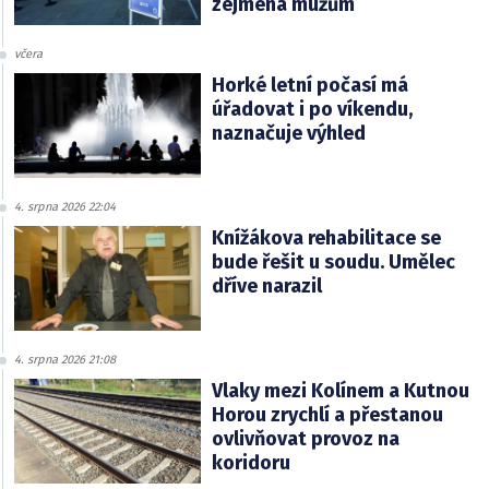
zejména mužům
včera
Horké letní počasí má
úřadovat i po víkendu,
naznačuje výhled
4. srpna 2026 22:04
Knížákova rehabilitace se
bude řešit u soudu. Umělec
dříve narazil
4. srpna 2026 21:08
Vlaky mezi Kolínem a Kutnou
Horou zrychlí a přestanou
ovlivňovat provoz na
koridoru