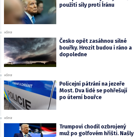
použití síly proti Íránu
včera
Česko opět zasáhnou silné
bouřky. Hrozit budou i ráno a
dopoledne
včera
Policejní pátrání na jezeře
Most. Dva lidé se pohřešují
po úterní bouřce
včera
Trumpovi chodil ozbrojený
muž po golfovém hřišti. Našly