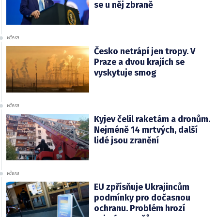
se u něj zbraně
včera
Česko netrápí jen tropy. V
Praze a dvou krajích se
vyskytuje smog
včera
Kyjev čelil raketám a dronům.
Nejméně 14 mrtvých, další
lidé jsou zranění
včera
EU zpřísňuje Ukrajincům
podmínky pro dočasnou
ochranu. Problém hrozí