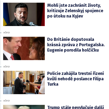
Mohli jste zachránit životy,
kritizuje Zelenskyj spojence
po útoku na Kyjev
včera
Do Británie doputovala
krásná zpráva z Portugalska.
Eugenie porodila holčičku
včera
Policie zahájila trestní řízení
kvůli nehodě poslance Filipa
Turka
včera
Trump stále nevylučuje další