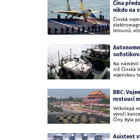
Čína předs
převahu v r
střetu.
nikdo na 
Čínská nejm
elektromagne
letounů, vče
letounu včas
kromě Spojen
Autonomní 
Státní média
sofistikov
Na náměstí 
níž Čínská 
vojenskou t
autonomního
byla přehlíd
BBC: Vojen
technologick
rostoucí m
Velkolepá vo
výročí konc
Číny. Byla p
světové moc
Asistent s