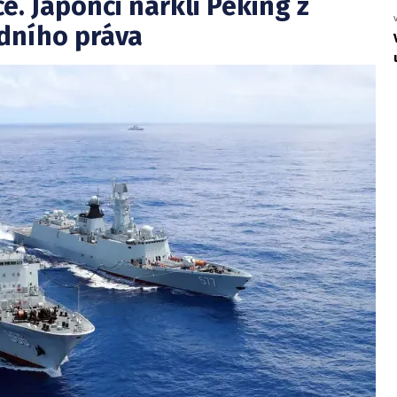
e. Japonci nařkli Peking z
dního práva