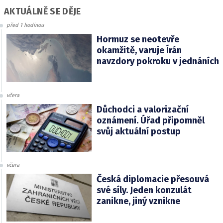
AKTUÁLNĚ SE DĚJE
před 1 hodinou
Hormuz se neotevře
okamžitě, varuje Írán
navzdory pokroku v jednáních
včera
Důchodci a valorizační
oznámení. Úřad připomněl
svůj aktuální postup
včera
Česká diplomacie přesouvá
své síly. Jeden konzulát
zanikne, jiný vznikne