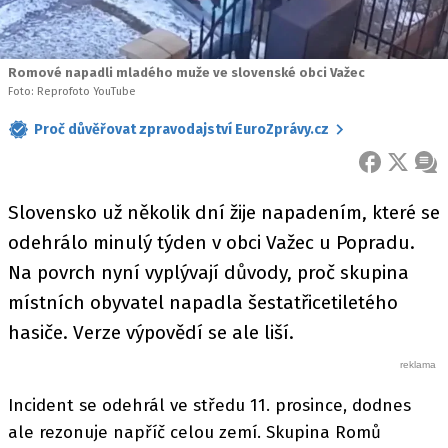
Romové napadli mladého muže ve slovenské obci Važec
Foto: Reprofoto YouTube
Proč důvěřovat zpravodajství EuroZprávy.cz
FACEBOOK
X
ZPR
Slovensko už několik dní žije napadením, které se
odehrálo minulý týden v obci Važec u Popradu.
Na povrch nyní vyplývají důvody, proč skupina
místních obyvatel napadla šestatřicetiletého
hasiče. Verze výpovědí se ale liší.
Incident se odehrál ve středu 11. prosince, dodnes
ale rezonuje napříč celou zemí. Skupina Romů