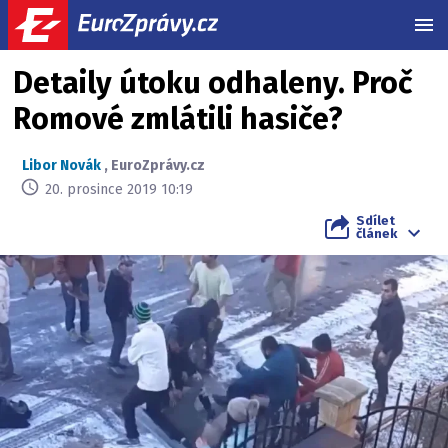
MEN
Detaily útoku odhaleny. Proč
Romové zmlátili hasiče?
Libor Novák
,
EuroZprávy.cz
20. prosince 2019 10:19
Sdílet
článek