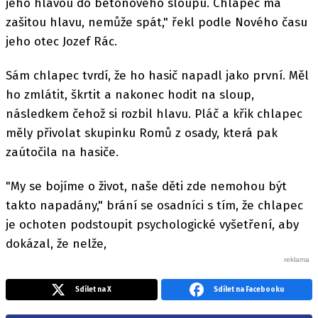
jeho hlavou do betonového sloupu. Chlapec má
zašitou hlavu, nemůže spát," řekl podle Nového času
jeho otec Jozef Rác.
Sám chlapec tvrdí, že ho hasič napadl jako první. Měl
ho zmlátit, škrtit a nakonec hodit na sloup,
následkem čehož si rozbil hlavu. Pláč a křik chlapec
měly přivolat skupinku Romů z osady, která pak
zaútočila na hasiče.
"My se bojíme o život, naše děti zde nemohou být
takto napadány," brání se osadníci s tím, že chlapec
je ochoten podstoupit psychologické vyšetření, aby
dokázal, že nelže,
Sdílet na X
Sdílet na Facebooku