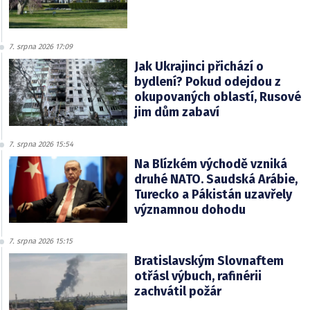
7. srpna 2026 17:09
Jak Ukrajinci přichází o
bydlení? Pokud odejdou z
okupovaných oblastí, Rusové
jim dům zabaví
7. srpna 2026 15:54
Na Blízkém východě vzniká
druhé NATO. Saudská Arábie,
Turecko a Pákistán uzavřely
významnou dohodu
7. srpna 2026 15:15
Bratislavským Slovnaftem
otřásl výbuch, rafinérii
zachvátil požár