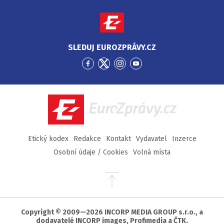
SLEDUJ EUROZPRÁVY.CZ
Přejít
Přejít
Přejít
Přejít
na
na
na
na
Facebook
Twitter
Instagram
YouTube
EuroZprávy.cz
Etický kodex
Redakce
Kontakt
Vydavatel
Inzerce
Osobní údaje / Cookies
Volná místa
Přejít
na
začátek
stránky
Copyright © 2009—2026 INCORP MEDIA GROUP s.r.o., a
dodavatelé INCORP images, Profimedia a ČTK.