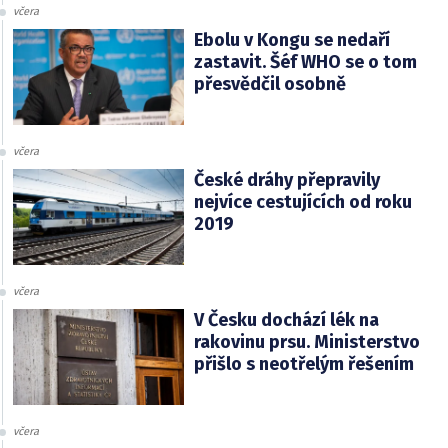
včera
Ebolu v Kongu se nedaří
zastavit. Šéf WHO se o tom
přesvědčil osobně
včera
České dráhy přepravily
nejvíce cestujících od roku
2019
včera
V Česku dochází lék na
rakovinu prsu. Ministerstvo
přišlo s neotřelým řešením
včera