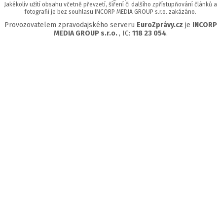
Jakékoliv užití obsahu včetně převzetí, šíření či dalšího zpřístupňování článků a
fotografií je bez souhlasu INCORP MEDIA GROUP s.r.o. zakázáno.
Provozovatelem zpravodajského serveru
EuroZprávy.cz
je
INCORP
MEDIA GROUP s.r.o.
, IC:
118 23 054
.