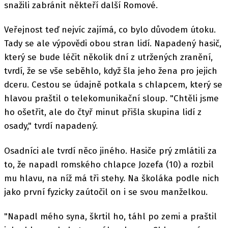
snažili zabránit někteří další Romové.
Veřejnost teď nejvíc zajímá, co bylo důvodem útoku.
Tady se ale výpovědi obou stran lidí. Napadený hasič,
který se bude léčit několik dní z utržených zranění,
tvrdí, že se vše seběhlo, když šla jeho žena pro jejich
dceru. Cestou se údajně potkala s chlapcem, který se
hlavou praštil o telekomunikační sloup. "Chtěli jsme
ho ošetřit, ale do čtyř minut přišla skupina lidí z
osady," tvrdí napadený.
Osadníci ale tvrdí něco jiného. Hasiče prý zmlátili za
to, že napadl romského chlapce Jozefa (10) a rozbil
mu hlavu, na níž má tři stehy. Na školáka podle nich
jako první fyzicky zaútočil on i se svou manželkou.
"Napadl mého syna, škrtil ho, táhl po zemi a praštil