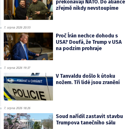
překonávají NATO. Do aliance
zřejmě nikdy nevstoupíme
7. srpna 2026 20:55
Proč Írán nechce dohodu s
USA? Doufá, že Trump v USA
na podzim prohraje
7. srpna 2026 19:37
V Tanvaldu došlo k útoku
nožem. Tři lidé jsou zranění
7. srpna 2026 18:26
Soud nařídil zastavit stavbu
Trumpova tanečního sálu