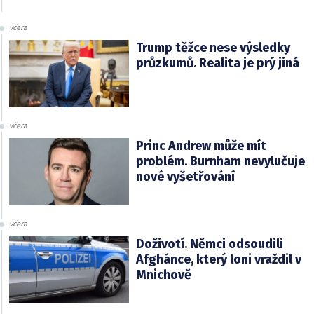
včera
Trump těžce nese výsledky
průzkumů. Realita je prý jiná
včera
Princ Andrew může mít
problém. Burnham nevylučuje
nové vyšetřování
včera
Doživotí. Němci odsoudili
Afghánce, který loni vraždil v
Mnichově