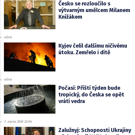
Česko se rozloučilo s
výtvarným umělcem Milanem
Knížákem
včera
Kyjev čelil dalšímu ničivému
útoku. Zemřelo i dítě
včera
Počasí: Příští týden bude
tropický, do Česka se opět
vrátí vedra
7. srpna 2026 22:04
Zalužnyj: Schopnosti Ukrajiny