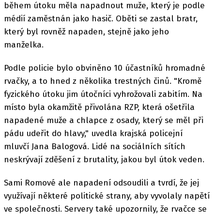
během útoku měla napadnout muže, který je podle
médií zaměstnán jako hasič. Oběti se zastal bratr,
který byl rovněž napaden, stejně jako jeho
manželka.
Podle policie bylo obviněno 10 účastníků hromadné
rvačky, a to hned z několika trestných činů. "Kromě
fyzického útoku jim útočníci vyhrožovali zabitím. Na
místo byla okamžitě přivolána RZP, která ošetřila
napadené muže a chlapce z osady, který se měl při
pádu udeřit do hlavy," uvedla krajská policejní
mluvčí Jana Balogová. Lidé na sociálních sítích
neskrývají zděšení z brutality, jakou byl útok veden.
Sami Romové ale napadení odsoudili a tvrdí, že jej
využívají některé politické strany, aby vyvolaly napětí
ve společnosti. Servery také upozornily, že rvačce se