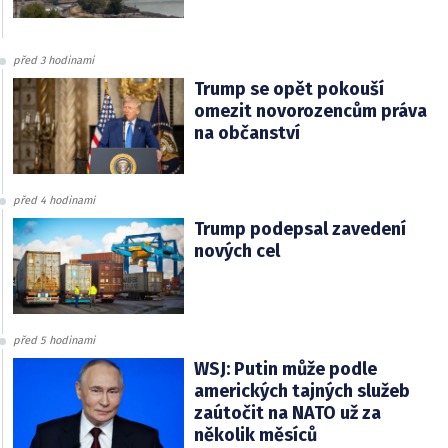
před 3 hodinami
Trump se opět pokouší
omezit novorozencům práva
na občanství
před 4 hodinami
Trump podepsal zavedení
nových cel
před 5 hodinami
WSJ: Putin může podle
amerických tajných služeb
zaútočit na NATO už za
několik měsíců