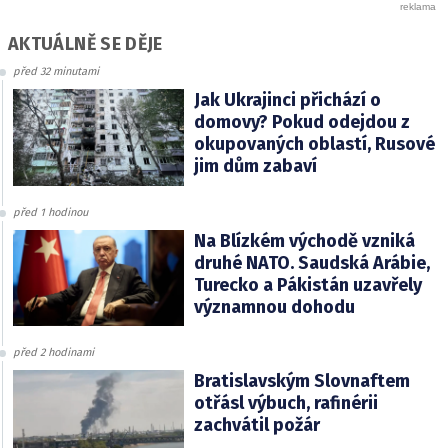
AKTUÁLNĚ SE DĚJE
před 32 minutami
Jak Ukrajinci přichází o
domovy? Pokud odejdou z
okupovaných oblastí, Rusové
jim dům zabaví
před 1 hodinou
Na Blízkém východě vzniká
druhé NATO. Saudská Arábie,
Turecko a Pákistán uzavřely
významnou dohodu
před 2 hodinami
Bratislavským Slovnaftem
otřásl výbuch, rafinérii
zachvátil požár