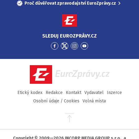
Proč důvěřovat zpravodajství EuroZprávy.cz
SLEDUJ EUROZPRÁVY.CZ
Přejít
Přejít
Přejít
Přejít
na
na
na
na
Facebook
Twitter
Instagram
YouTube
EuroZprávy.cz
Etický kodex
Redakce
Kontakt
Vydavatel
Inzerce
Osobní údaje / Cookies
Volná místa
Přejít
na
začátek
stránky
Copyright © 2009—2026 INCORP MEDIA GROUP s.r.o., a