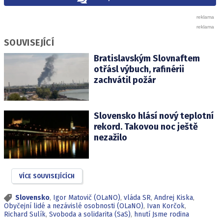
SOUVISEJÍCÍ
Bratislavským Slovnaftem
otřásl výbuch, rafinérii
zachvátil požár
Slovensko hlásí nový teplotní
rekord. Takovou noc ještě
nezažilo
VÍCE SOUVISEJÍCÍCH
Slovensko
,
Igor Matovič (OLaNO)
,
vláda SR
,
Andrej Kiska
,
Obyčejní lidé a nezávislé osobnosti (OLaNO)
,
Ivan Korčok
,
Richard Sulík
,
Svoboda a solidarita (SaS)
,
hnutí Jsme rodina