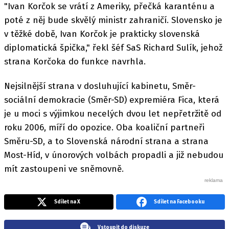
"Ivan Korčok se vrátí z Ameriky, přečká karanténu a
poté z něj bude skvělý ministr zahraničí. Slovensko je
v těžké době, Ivan Korčok je prakticky slovenská
diplomatická špička," řekl šéf SaS Richard Sulík, jehož
strana Korčoka do funkce navrhla.
Nejsilnější strana v dosluhující kabinetu, Směr-
sociální demokracie (Směr-SD) expremiéra Fica, která
je u moci s výjimkou necelých dvou let nepřetržitě od
roku 2006, míří do opozice. Oba koaliční partneři
Směru-SD, a to Slovenská národní strana a strana
Most-Híd, v únorových volbách propadli a již nebudou
mít zastoupeni ve sněmovně.
Sdílet na X
Sdílet na Facebooku
Vstoupit do diskuze