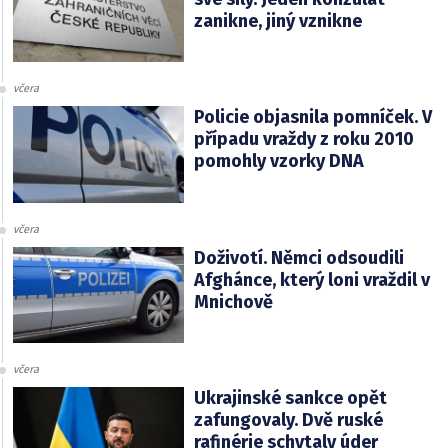
zanikne, jiný vznikne
včera
Policie objasnila pomníček. V
případu vraždy z roku 2010
pomohly vzorky DNA
včera
Doživotí. Němci odsoudili
Afghánce, který loni vraždil v
Mnichově
včera
Ukrajinské sankce opět
zafungovaly. Dvě ruské
rafinérie schytaly úder