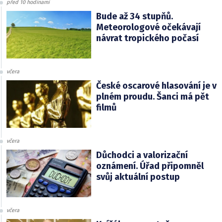
před 10 hodinami
Bude až 34 stupňů.
Meteorologové očekávají
návrat tropického počasí
včera
České oscarové hlasování je v
plném proudu. Šanci má pět
filmů
včera
Důchodci a valorizační
oznámení. Úřad připomněl
svůj aktuální postup
včera