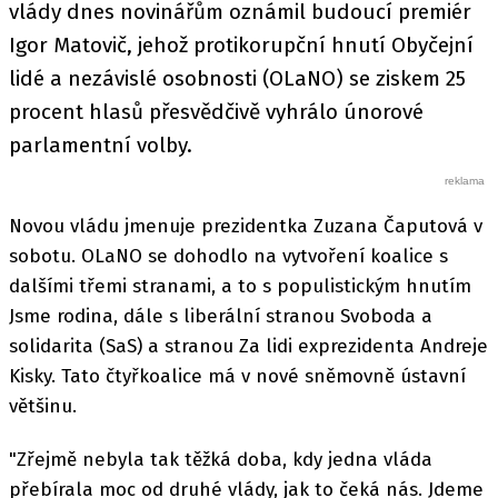
vlády dnes novinářům oznámil budoucí premiér
Igor Matovič, jehož protikorupční hnutí Obyčejní
lidé a nezávislé osobnosti (OLaNO) se ziskem 25
procent hlasů přesvědčivě vyhrálo únorové
parlamentní volby.
Novou vládu jmenuje prezidentka Zuzana Čaputová v
sobotu. OLaNO se dohodlo na vytvoření koalice s
dalšími třemi stranami, a to s populistickým hnutím
Jsme rodina, dále s liberální stranou Svoboda a
solidarita (SaS) a stranou Za lidi exprezidenta Andreje
Kisky. Tato čtyřkoalice má v nové sněmovně ústavní
většinu.
"Zřejmě nebyla tak těžká doba, kdy jedna vláda
přebírala moc od druhé vlády, jak to čeká nás. Jdeme