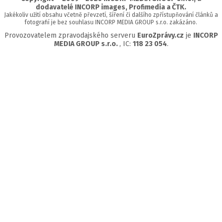
dodavatelé INCORP images, Profimedia a ČTK.
Jakékoliv užití obsahu včetně převzetí, šíření či dalšího zpřístupňování článků a
fotografií je bez souhlasu INCORP MEDIA GROUP s.r.o. zakázáno.
Provozovatelem zpravodajského serveru
EuroZprávy.cz
je
INCORP
MEDIA GROUP s.r.o.
, IC:
118 23 054
.