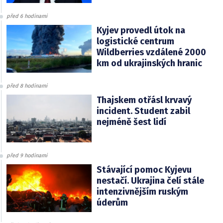
před 6 hodinami
Kyjev provedl útok na
logistické centrum
Wildberries vzdálené 2000
km od ukrajinských hranic
před 8 hodinami
Thajskem otřásl krvavý
incident. Student zabil
nejméně šest lidí
před 9 hodinami
Stávající pomoc Kyjevu
nestačí. Ukrajina čelí stále
intenzivnějším ruským
úderům