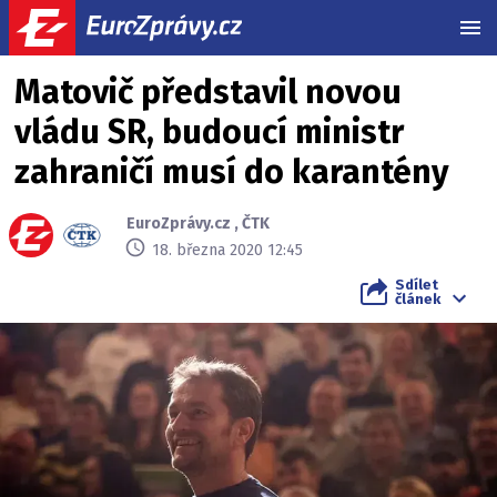
MEN
Matovič představil novou
vládu SR, budoucí ministr
zahraničí musí do karantény
EuroZprávy.cz
,
ČTK
18. března 2020 12:45
Sdílet
článek