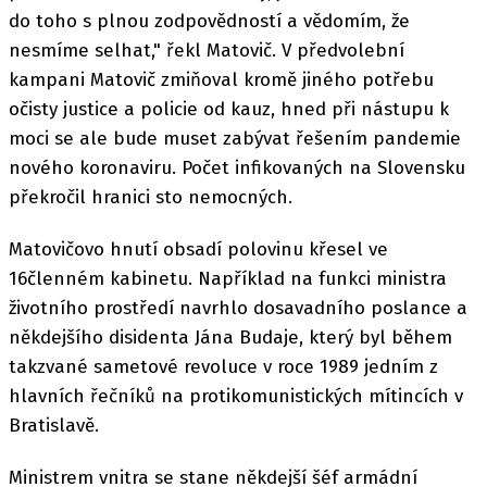
do toho s plnou zodpovědností a vědomím, že
nesmíme selhat," řekl Matovič. V předvolební
kampani Matovič zmiňoval kromě jiného potřebu
očisty justice a policie od kauz, hned při nástupu k
moci se ale bude muset zabývat řešením pandemie
nového koronaviru. Počet infikovaných na Slovensku
překročil hranici sto nemocných.
Matovičovo hnutí obsadí polovinu křesel ve
16členném kabinetu. Například na funkci ministra
životního prostředí navrhlo dosavadního poslance a
někdejšího disidenta Jána Budaje, který byl během
takzvané sametové revoluce v roce 1989 jedním z
hlavních řečníků na protikomunistických mítincích v
Bratislavě.
Ministrem vnitra se stane někdejší šéf armádní