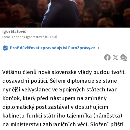
Igor Matovič
Foto: Facebook Igor Matovič (OLaNO)
Proč důvěřovat zpravodajství EuroZprávy.cz
FACEBOOK
X
ZPR
Většinu členů nové slovenské vlády budou tvořit
dosavadní politici. Šéfem diplomacie se stane
nynější velvyslanec ve Spojených státech Ivan
Korčok, který před nástupem na zmíněný
diplomatický post zastával v dosluhujícím
kabinetu funkci státního tajemníka (náměstka)
na ministerstvu zahraničních věcí. Složení příští