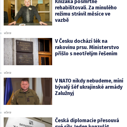
Knížáka posmrtně
rehabilitovali. Za minulého
režimu strávil měsíce ve
vazbě
včera
V Česku dochází lék na
rakovinu prsu. Ministerstvo
přišlo s neotřelým řešením
včera
V NATO nikdy nebudeme, míní
bývalý šéf ukrajinské armády
Zalužnyj
včera
Česká diplomacie přesouvá
své síly. Jeden konzulát