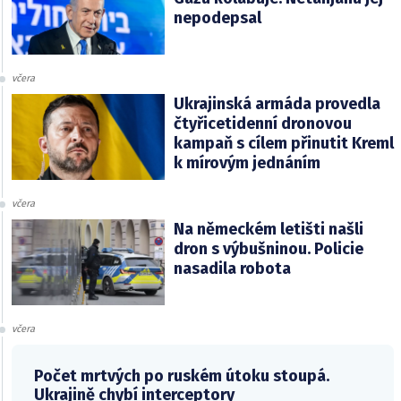
nepodepsal
včera
Ukrajinská armáda provedla
čtyřicetidenní dronovou
kampaň s cílem přinutit Kreml
k mírovým jednáním
včera
Na německém letišti našli
dron s výbušninou. Policie
nasadila robota
včera
Počet mrtvých po ruském útoku stoupá.
Ukrajině chybí interceptory