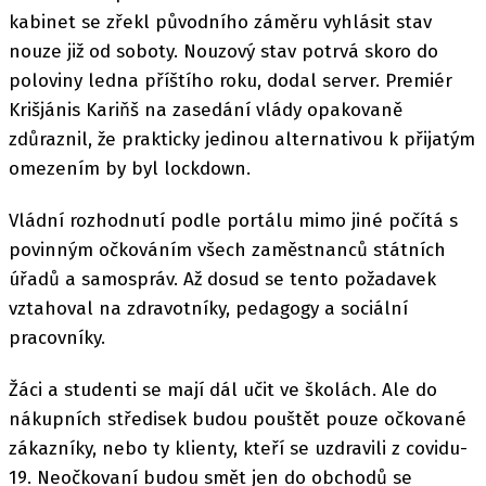
kabinet se zřekl původního záměru vyhlásit stav
nouze již od soboty. Nouzový stav potrvá skoro do
poloviny ledna příštího roku, dodal server. Premiér
Krišjánis Kariňš na zasedání vlády opakovaně
zdůraznil, že prakticky jedinou alternativou k přijatým
omezením by byl lockdown.
Vládní rozhodnutí podle portálu mimo jiné počítá s
povinným očkováním všech zaměstnanců státních
úřadů a samospráv. Až dosud se tento požadavek
vztahoval na zdravotníky, pedagogy a sociální
pracovníky.
Žáci a studenti se mají dál učit ve školách. Ale do
nákupních středisek budou pouštět pouze očkované
zákazníky, nebo ty klienty, kteří se uzdravili z covidu-
19. Neočkovaní budou smět jen do obchodů se