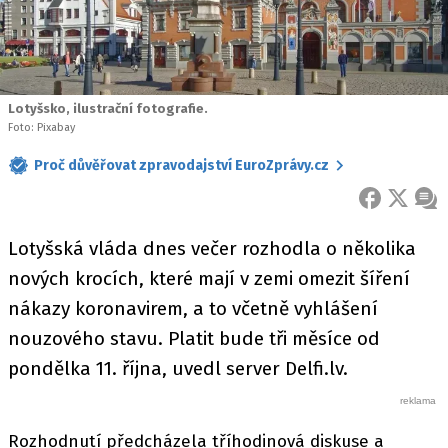
Lotyšsko, ilustrační fotografie.
Foto: Pixabay
Proč důvěřovat zpravodajství EuroZprávy.cz
FACEBOOK
X
ZPR
Lotyšská vláda dnes večer rozhodla o několika
nových krocích, které mají v zemi omezit šíření
nákazy koronavirem, a to včetně vyhlášení
nouzového stavu. Platit bude tři měsíce od
pondělka 11. října, uvedl server Delfi.lv.
Rozhodnutí předcházela tříhodinová diskuse a