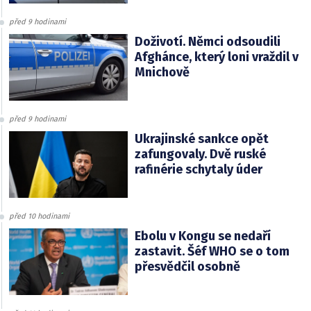
před 9 hodinami
Doživotí. Němci odsoudili
Afghánce, který loni vraždil v
Mnichově
před 9 hodinami
Ukrajinské sankce opět
zafungovaly. Dvě ruské
rafinérie schytaly úder
před 10 hodinami
Ebolu v Kongu se nedaří
zastavit. Šéf WHO se o tom
přesvědčil osobně