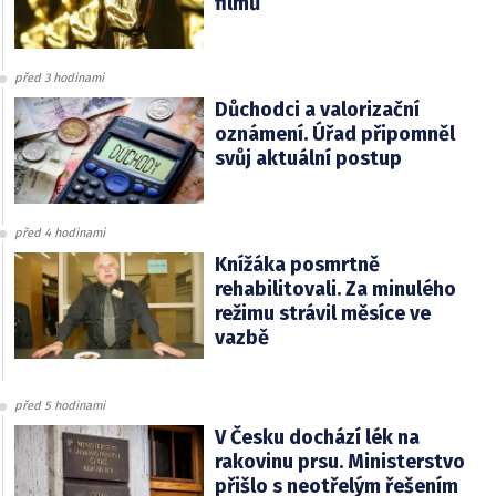
filmů
před 3 hodinami
Důchodci a valorizační
oznámení. Úřad připomněl
svůj aktuální postup
před 4 hodinami
Knížáka posmrtně
rehabilitovali. Za minulého
režimu strávil měsíce ve
vazbě
před 5 hodinami
V Česku dochází lék na
rakovinu prsu. Ministerstvo
přišlo s neotřelým řešením