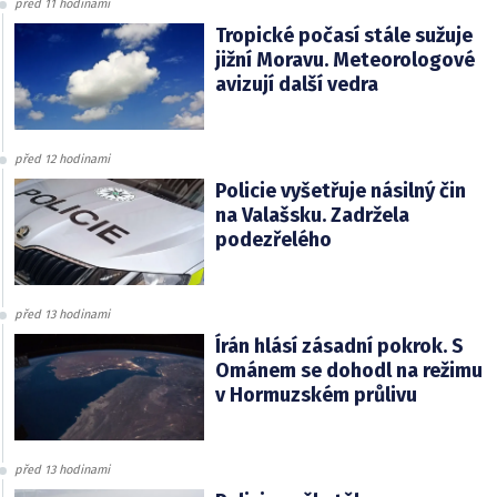
před 11 hodinami
Tropické počasí stále sužuje
jižní Moravu. Meteorologové
avizují další vedra
před 12 hodinami
Policie vyšetřuje násilný čin
na Valašsku. Zadržela
podezřelého
před 13 hodinami
Írán hlásí zásadní pokrok. S
Ománem se dohodl na režimu
v Hormuzském průlivu
před 13 hodinami