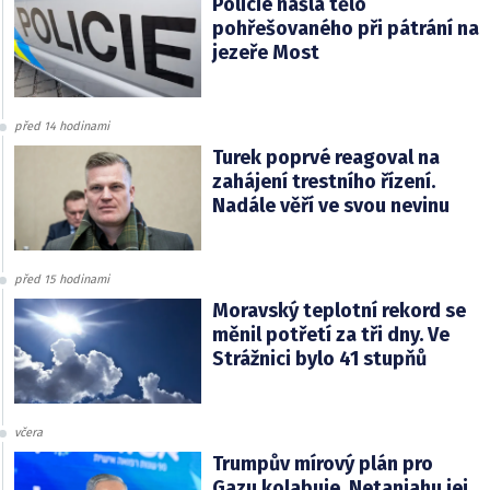
Policie našla tělo
pohřešovaného při pátrání na
jezeře Most
před 14 hodinami
Turek poprvé reagoval na
zahájení trestního řízení.
Nadále věří ve svou nevinu
před 15 hodinami
Moravský teplotní rekord se
měnil potřetí za tři dny. Ve
Strážnici bylo 41 stupňů
včera
Trumpův mírový plán pro
Gazu kolabuje. Netanjahu jej