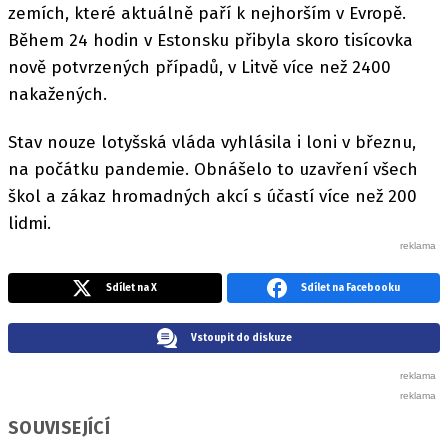
zemích, které aktuálně paří k nejhorším v Evropě.
Během 24 hodin v Estonsku přibyla skoro tisícovka
nově potvrzených případů, v Litvě více než 2400
nakažených.
Stav nouze lotyšská vláda vyhlásila i loni v březnu,
na počátku pandemie. Obnášelo to uzavření všech
škol a zákaz hromadných akcí s účastí více než 200
lidmi.
Sdílet na X
Sdílet na Facebooku
Vstoupit do diskuze
SOUVISEJÍCÍ