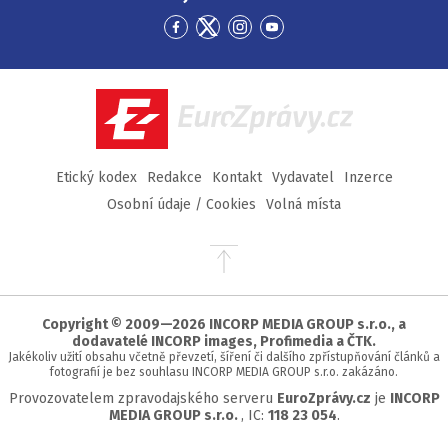
Přejít
Přejít
Přejít
Přejít
na
na
na
na
Facebook
Twitter
Instagram
YouTube
EuroZprávy.cz
Etický kodex
Redakce
Kontakt
Vydavatel
Inzerce
Osobní údaje / Cookies
Volná místa
Přejít
na
začátek
stránky
Copyright © 2009—2026 INCORP MEDIA GROUP s.r.o., a
dodavatelé INCORP images, Profimedia a ČTK.
Jakékoliv užití obsahu včetně převzetí, šíření či dalšího zpřístupňování článků a
fotografií je bez souhlasu INCORP MEDIA GROUP s.r.o. zakázáno.
Provozovatelem zpravodajského serveru
EuroZprávy.cz
je
INCORP
MEDIA GROUP s.r.o.
, IC:
118 23 054
.