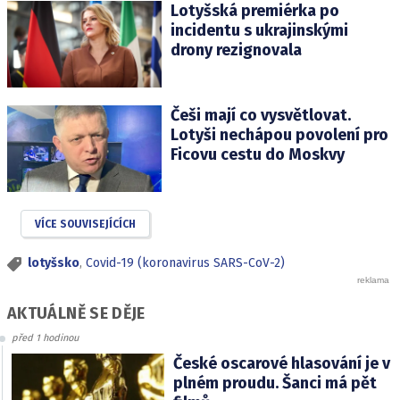
Lotyšská premiérka po
incidentu s ukrajinskými
drony rezignovala
Češi mají co vysvětlovat.
Lotyši nechápou povolení pro
Ficovu cestu do Moskvy
VÍCE SOUVISEJÍCÍCH
lotyšsko
,
Covid-19 (koronavirus SARS-CoV-2)
AKTUÁLNĚ SE DĚJE
před 1 hodinou
České oscarové hlasování je v
plném proudu. Šanci má pět