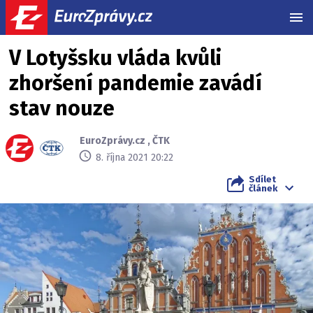
MEN
V Lotyšsku vláda kvůli
zhoršení pandemie zavádí
stav nouze
EuroZprávy.cz
,
ČTK
8. října 2021 20:22
Sdílet
článek