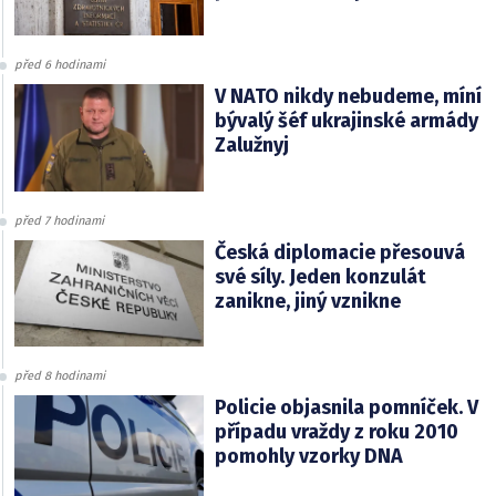
před 6 hodinami
V NATO nikdy nebudeme, míní
bývalý šéf ukrajinské armády
Zalužnyj
před 7 hodinami
Česká diplomacie přesouvá
své síly. Jeden konzulát
zanikne, jiný vznikne
před 8 hodinami
Policie objasnila pomníček. V
případu vraždy z roku 2010
pomohly vzorky DNA