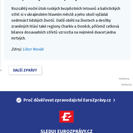
Rozsáhlý noční útok ruských bezpilotních letounů a balistických
střel si v ukrajinském hlavním městě a jeho okolí vyžádal
sedmnáct lidských životů. Další oběti na životech a desítky
zraněných hlásí také regiony Charkiv a Doněck, přičemž celková
bilance dosavadních střetů vzrostla na nejméně dvacet jedna
mrtvých.
Zdroj:
Libor Novák
DALŠÍ ZPRÁVY
Proč důvěřovat zpravodajství EuroZprávy.cz
SLEDUJ EUROZPRÁVY.CZ