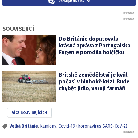
Vstoupit do diskuze
SOUVISEJÍCÍ
Do Británie doputovala
krásná zpráva z Portugalska.
Eugenie porodila holčičku
Britské zemědělství je kvůli
počasí v hluboké krizi. Bude
chybět jídlo, varují farmáři
VÍCE SOUVISEJÍCÍCH
Velká Británie
,
kamiony
,
Covid-19 (koronavirus SARS-CoV-2)