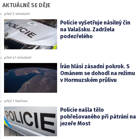
AKTUÁLNĚ SE DĚJE
před 5 minutami
Policie vyšetřuje násilný čin
na Valašsku. Zadržela
podezřelého
před 47 minutami
Írán hlásí zásadní pokrok. S
Ománem se dohodl na režimu
v Hormuzském průlivu
před 1 hodinou
Policie našla tělo
pohřešovaného při pátrání na
jezeře Most