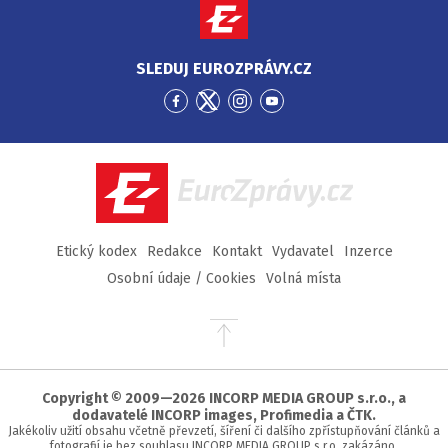
SLEDUJ EUROZPRÁVY.CZ
Přejít
Přejít
Přejít
Přejít
na
na
na
na
Facebook
Twitter
Instagram
YouTube
EuroZprávy.cz
Etický kodex
Redakce
Kontakt
Vydavatel
Inzerce
Osobní údaje / Cookies
Volná místa
Přejít
na
začátek
stránky
Copyright © 2009—2026 INCORP MEDIA GROUP s.r.o., a
dodavatelé INCORP images, Profimedia a ČTK.
Jakékoliv užití obsahu včetně převzetí, šíření či dalšího zpřístupňování článků a
fotografií je bez souhlasu INCORP MEDIA GROUP s.r.o. zakázáno.