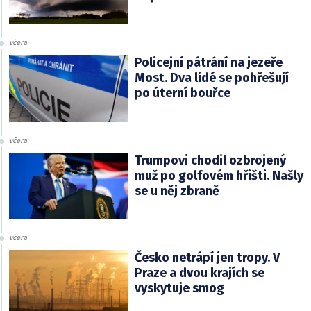
včera
Policejní pátrání na jezeře
Most. Dva lidé se pohřešují
po úterní bouřce
včera
Trumpovi chodil ozbrojený
muž po golfovém hřišti. Našly
se u něj zbraně
včera
Česko netrápí jen tropy. V
Praze a dvou krajích se
vyskytuje smog