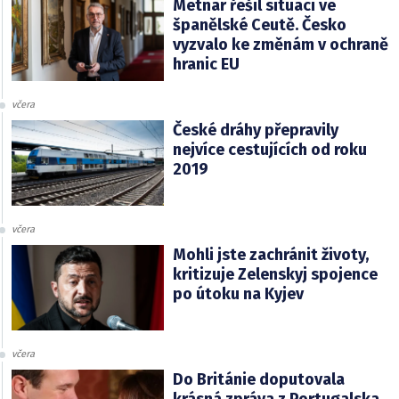
Metnar řešil situaci ve
španělské Ceutě. Česko
vyzvalo ke změnám v ochraně
hranic EU
včera
České dráhy přepravily
nejvíce cestujících od roku
2019
včera
Mohli jste zachránit životy,
kritizuje Zelenskyj spojence
po útoku na Kyjev
včera
Do Británie doputovala