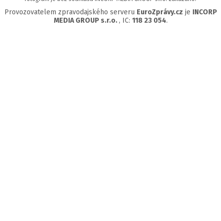
Provozovatelem zpravodajského serveru
EuroZprávy.cz
je
INCORP
MEDIA GROUP s.r.o.
, IC:
118 23 054
.