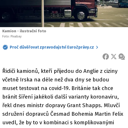
Kamion - ilustrační foto
Foto: Pixabay
Proč důvěřovat zpravodajství EuroZprávy.cz
FACEBOOK
X
ZPR
Řidiči kamionů, kteří přijedou do Anglie z ciziny
včetně Irska na déle než dva dny se budou
muset testovat na covid-19. Británie tak chce
bránit šíření jakékoli další varianty koronaviru,
řekl dnes ministr dopravy Grant Shapps. Mluvčí
sdružení dopravců Česmad Bohemia Martin Felix
uvedl, že by to v kombinaci s komplikovanými