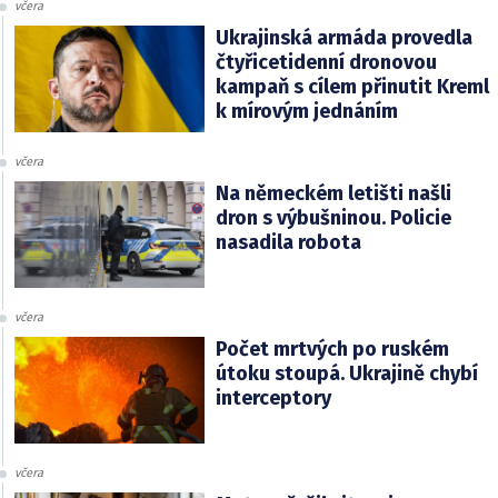
včera
Ukrajinská armáda provedla
čtyřicetidenní dronovou
kampaň s cílem přinutit Kreml
k mírovým jednáním
včera
Na německém letišti našli
dron s výbušninou. Policie
nasadila robota
včera
Počet mrtvých po ruském
útoku stoupá. Ukrajině chybí
interceptory
včera