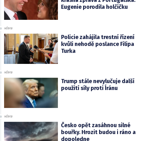
krásná zpráva z Portugalska.
Eugenie porodila holčičku
včera
Policie zahájila trestní řízení
kvůli nehodě poslance Filipa
Turka
včera
Trump stále nevylučuje další
použití síly proti Íránu
včera
Česko opět zasáhnou silné
bouřky. Hrozit budou i ráno a
dopoledne