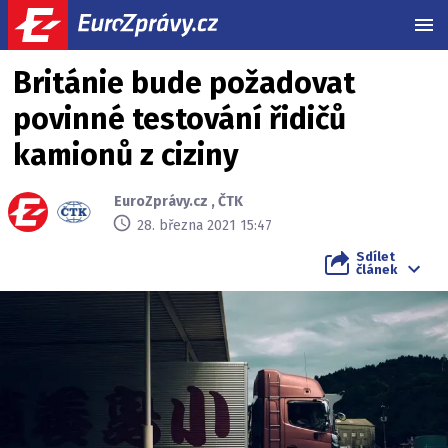
MEN
Británie bude požadovat
povinné testování řidičů
kamionů z ciziny
EuroZprávy.cz
,
ČTK
28. března 2021 15:47
Sdílet
článek