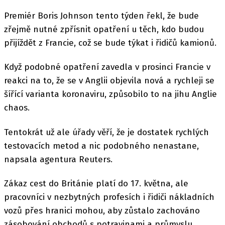
Premiér Boris Johnson tento týden řekl, že bude
zřejmě nutné zpřísnit opatření u těch, kdo budou
přijíždět z Francie, což se bude týkat i řidičů kamionů.
Když podobné opatření zavedla v prosinci Francie v
reakci na to, že se v Anglii objevila nová a rychleji se
šířící varianta koronaviru, způsobilo to na jihu Anglie
chaos.
Tentokrát už ale úřady věří, že je dostatek rychlých
testovacích metod a nic podobného nenastane,
napsala agentura Reuters.
Zákaz cest do Británie platí do 17. května, ale
pracovníci v nezbytných profesích i řidiči nákladních
vozů přes hranici mohou, aby zůstalo zachováno
zásobování obchodů s potravinami a průmyslu.