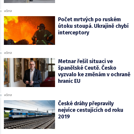
včera
Počet mrtvých po ruském
útoku stoupá. Ukrajině chybí
interceptory
včera
Metnar řešil situaci ve
španělské Ceutě. Česko
vyzvalo ke změnám v ochraně
hranic EU
včera
České dráhy přepravily
nejvíce cestujících od roku
2019