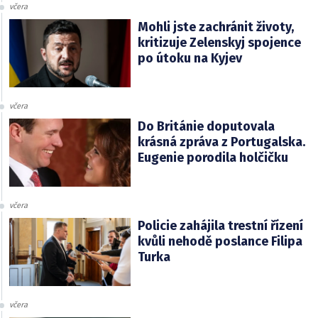
včera
Mohli jste zachránit životy,
kritizuje Zelenskyj spojence
po útoku na Kyjev
včera
Do Británie doputovala
krásná zpráva z Portugalska.
Eugenie porodila holčičku
včera
Policie zahájila trestní řízení
kvůli nehodě poslance Filipa
Turka
včera