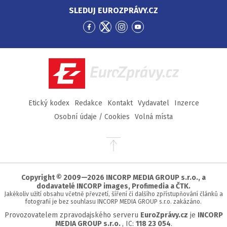
SLEDUJ EUROZPRÁVY.CZ
Přejít
Přejít
Přejít
Přejít
na
na
na
na
Facebook
Twitter
Instagram
YouTube
EuroZprávy.cz
Etický kodex
Redakce
Kontakt
Vydavatel
Inzerce
Osobní údaje / Cookies
Volná místa
Přejít
na
začátek
stránky
Copyright © 2009—2026 INCORP MEDIA GROUP s.r.o., a
dodavatelé INCORP images, Profimedia a ČTK.
Jakékoliv užití obsahu včetně převzetí, šíření či dalšího zpřístupňování článků a
fotografií je bez souhlasu INCORP MEDIA GROUP s.r.o. zakázáno.
Provozovatelem zpravodajského serveru
EuroZprávy.cz
je
INCORP
MEDIA GROUP s.r.o.
, IC:
118 23 054
.