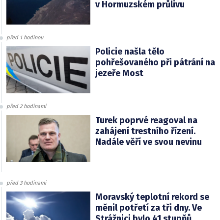
v Hormuzském průlivu
před 1 hodinou
Policie našla tělo
pohřešovaného při pátrání na
jezeře Most
před 2 hodinami
Turek poprvé reagoval na
zahájení trestního řízení.
Nadále věří ve svou nevinu
před 3 hodinami
Moravský teplotní rekord se
měnil potřetí za tři dny. Ve
Strážnici bylo 41 stupňů