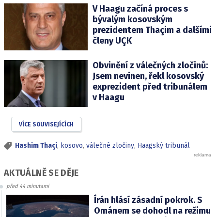
V Haagu začíná proces s
bývalým kosovským
prezidentem Thaçim a dalšími
členy UÇK
Obvinění z válečných zločinů:
Jsem nevinen, řekl kosovský
exprezident před tribunálem
v Haagu
VÍCE SOUVISEJÍCÍCH
Hashim Thaçi
,
kosovo
,
válečné zločiny
,
Haagský tribunál
AKTUÁLNĚ SE DĚJE
před 44 minutami
Írán hlásí zásadní pokrok. S
Ománem se dohodl na režimu