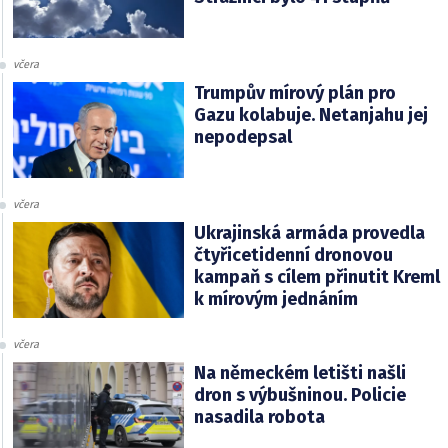
včera
Trumpův mírový plán pro
Gazu kolabuje. Netanjahu jej
nepodepsal
včera
Ukrajinská armáda provedla
čtyřicetidenní dronovou
kampaň s cílem přinutit Kreml
k mírovým jednáním
včera
Na německém letišti našli
dron s výbušninou. Policie
nasadila robota