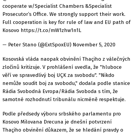
cooperate w/Specialist Chambers &Specialist
Prosecutor’s Office. We strongly support their work.
Full cooperation is key for rule of law and EU path of
Kosovo https://t.co/mW1zhw1n1L
— Peter Stano (@ExtSpoxEU) November 5, 2020
Kosovská vláda naopak obvinění Thaçiho z válečných
zločinů kritizuje. V prohlášení uvedla, že "hluboce
věří ve spravedlivý boj UÇK za svobodu". "Nikdo
nemůže soudit boj za svobodu," dodala podle stanice
Rádia Svobodná Evropa/Rádia Svoboda s tím, že
samotné rozhodnutí tribunálu nicméně respektuje.
Podle předsedy výboru srbského parlamentu pro
Kosovo Milovana Drecuna je dnešní potvrzení
Thaçiho obvinění důkazem, že se hledání pravdy o