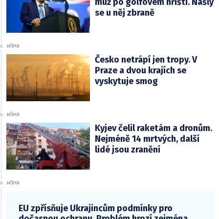
muž po golfovém hřišti. Našly
se u něj zbraně
včera
Česko netrápí jen tropy. V
Praze a dvou krajích se
vyskytuje smog
včera
Kyjev čelil raketám a dronům.
Nejméně 14 mrtvých, další
lidé jsou zranění
včera
EU zpřísňuje Ukrajincům podmínky pro
dočasnou ochranu. Problém hrozí zejména