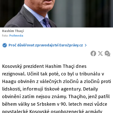
Hashim Thaçi
Foto:
Profimedia
Proč důvěřovat zpravodajství EuroZprávy.cz
FACEBOOK
X
ZPR
Kosovský prezident Hashim Thaçi dnes
rezignoval. Učinil tak poté, co byl u tribunálu v
Haagu obviněn z válečných zločinů a zločinů proti
lidskosti, informují tiskové agentury. Detaily
obvinění zatím nejsou známy. Thaçiho, jenž patřil
během války se Srbskem v 90. letech mezi vůdce
povstalecké Kosovské osvobozenecké armády