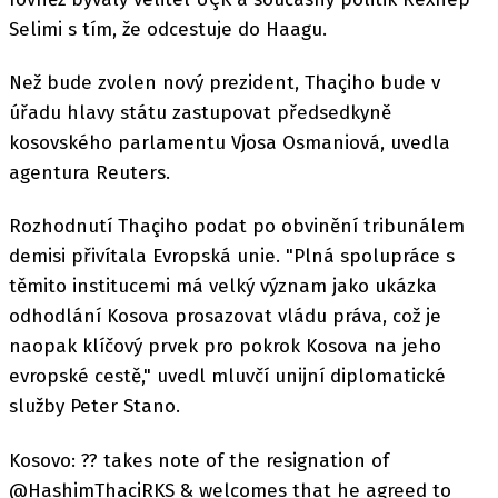
Selimi s tím, že odcestuje do Haagu.
Než bude zvolen nový prezident, Thaçiho bude v
úřadu hlavy státu zastupovat předsedkyně
kosovského parlamentu Vjosa Osmaniová, uvedla
agentura Reuters.
Rozhodnutí Thaçiho podat po obvinění tribunálem
demisi přivítala Evropská unie. "Plná spolupráce s
těmito institucemi má velký význam jako ukázka
odhodlání Kosova prosazovat vládu práva, což je
naopak klíčový prvek pro pokrok Kosova na jeho
evropské cestě," uvedl mluvčí unijní diplomatické
služby Peter Stano.
Kosovo: ?? takes note of the resignation of
@HashimThaciRKS & welcomes that he agreed to