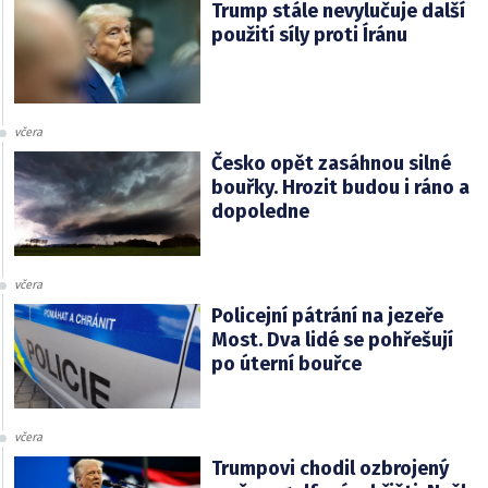
Trump stále nevylučuje další
použití síly proti Íránu
včera
Česko opět zasáhnou silné
bouřky. Hrozit budou i ráno a
dopoledne
včera
Policejní pátrání na jezeře
Most. Dva lidé se pohřešují
po úterní bouřce
včera
Trumpovi chodil ozbrojený