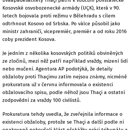
Dvaapadesátiletý Thaçi patřil k vůdcům povstalecké
Kosovské osvobozenecké armády (UÇK), která v 90.
letech bojovala proti režimu v Bělehradu s cílem
odtrhnout Kosovo od Srbska. Po válce působil jako
ministr zahraničí, vicepremiér, premiér a od roku 2016
coby prezident Kosova.
Je jedním z několika kosovských politiků obviněných
ze zločinů, mezi něž patří například vraždy, mizení lidí
nebo mučení. Agentura AP podotýká, že detaily
obžaloby proti Thaçimu zatím nejsou známy, nicméně
prokuratura už v červnu informovala o existenci
obžalovacího spisu, podle něhož jsou Thaçi a ostatní
zodpovědní za vraždy 100 civilistů.
Prokuratura tehdy uvedla, že zveřejnila informace o
existenci obžaloby, protože se Thaçi a další podle ní
opakovaně pokoušeli klást překážky práci tribunálu a