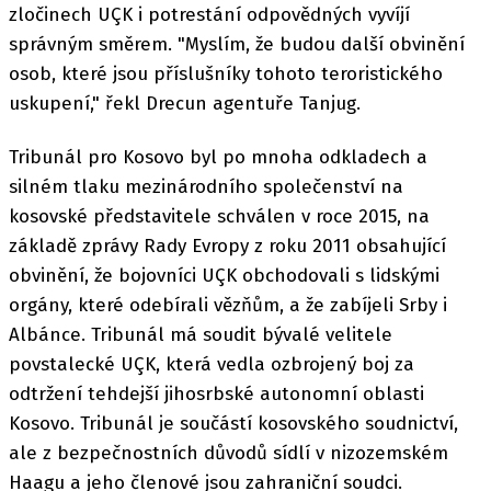
zločinech UÇK i potrestání odpovědných vyvíjí
správným směrem. "Myslím, že budou další obvinění
osob, které jsou příslušníky tohoto teroristického
uskupení," řekl Drecun agentuře Tanjug.
Tribunál pro Kosovo byl po mnoha odkladech a
silném tlaku mezinárodního společenství na
kosovské představitele schválen v roce 2015, na
základě zprávy Rady Evropy z roku 2011 obsahující
obvinění, že bojovníci UÇK obchodovali s lidskými
orgány, které odebírali vězňům, a že zabíjeli Srby i
Albánce. Tribunál má soudit bývalé velitele
povstalecké UÇK, která vedla ozbrojený boj za
odtržení tehdejší jihosrbské autonomní oblasti
Kosovo. Tribunál je součástí kosovského soudnictví,
ale z bezpečnostních důvodů sídlí v nizozemském
Haagu a jeho členové jsou zahraniční soudci.