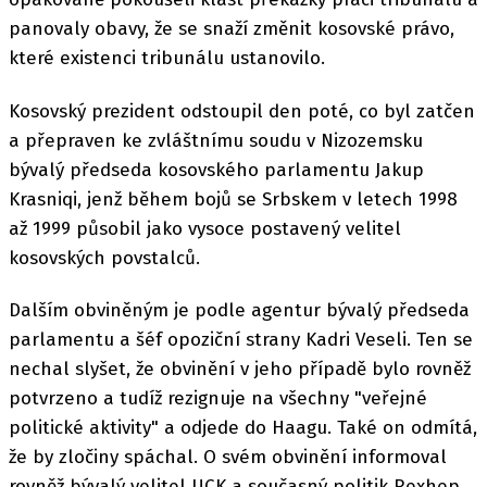
panovaly obavy, že se snaží změnit kosovské právo,
které existenci tribunálu ustanovilo.
Kosovský prezident odstoupil den poté, co byl zatčen
a přepraven ke zvláštnímu soudu v Nizozemsku
bývalý předseda kosovského parlamentu Jakup
Krasniqi, jenž během bojů se Srbskem v letech 1998
až 1999 působil jako vysoce postavený velitel
kosovských povstalců.
Dalším obviněným je podle agentur bývalý předseda
parlamentu a šéf opoziční strany Kadri Veseli. Ten se
nechal slyšet, že obvinění v jeho případě bylo rovněž
potvrzeno a tudíž rezignuje na všechny "veřejné
politické aktivity" a odjede do Haagu. Také on odmítá,
že by zločiny spáchal. O svém obvinění informoval
rovněž bývalý velitel UÇK a současný politik Rexhep