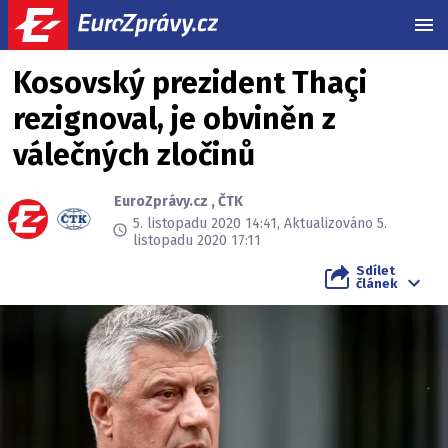
MEN
Kosovský prezident Thaçi
rezignoval, je obviněn z
válečných zločinů
EuroZprávy.cz
,
ČTK
5. listopadu 2020 14:41, Aktualizováno 5.
listopadu 2020 17:11
Sdílet
článek