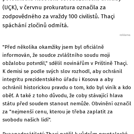
(UÇK), v červnu prokuratura označila za
zodpovědného za vraždy 100 civilistů. Thaçi
spáchání zločinů odmítá.
"Před několika okamžiky jsem byl oficiálně
informován, že soudce zvláštního soudu moji
obžalobu potvrdil," sdělil novinářům v Prištině Thaçi.
K demisi se podle svých slov rozhodl, aby ochránil
integritu prezidentského úřadu i Kosova a aby
ochránil historickou pravdu o tom, kdo byl viník a kdo
oběť. A také z toho důvodu, že coby stávající hlava
státu před soudem stanout nemůže. Obvinění označil
za "nejmenší cenu, kterou je třeba zaplatit za
svobodu našich lidí".