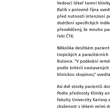
Vedoucí lékař tamní kliniky
Balík v polovině října uve
před nutností intenzivní pé
dodržení specifických ind
přesvědčený, že mnoho pac
řekl ČTK.
Několika desítkám pacientů
tropických a parazitárníc
Bulovce. "V podávání remd
podle kritérií nastavených
klinickou skupinou," uvedla
Asi dvě stovky pacientů do
Podle přednosty Kliniky ane
fakulty Univerzity Karlov
zkušenost s lékem velmi d