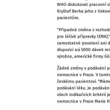
WHO diskutovat pracovní sk
Kryštof Berka jeho z tisko
pacientům.
"Případná změna v rozhodnu
pro léčivé přípravky (EMA)
samostatné povolení ani do
dispozici asi 5000 dávek r
výrobce, americké firmy Gi
Žádné změny v podávání p
nemocnice v Praze. V tomt
českému pacientovi. "Máme
podávání léku. Je podáván
všech indikačních kritérií 
nemocnice v Praze Marie 