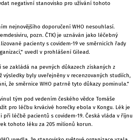
dat negativní stanovisko pro užívání tohoto
ním nejnovějšího doporučení WHO nesouhlasí.
emdesiviru, pozn. ČTK) je uznáván jako léčebný
alizované pacienty s covidem-19 ve směrnicích řady
anizací," uvedl v prohlášení Gilead.
cí se zakládá na pevných důkazech získaných z
ž výsledky byly uveřejněny v recenzovaných studiích,
áni, že směrnice WHO patrně tyto důkazy pominula."
vyvinul tým pod vedením českého vědce Tomáše
žit pro léčbu krvácivé horečky ebola v Kongu. Lék je
 při léčbě pacientů s covidem-19. Česká vláda v říjnu
vek tohoto léku za 205 milionů korun.
WHO uvedla, že stanovisko světové organizace vzala