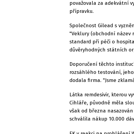
považovala za adekvátní vy
přípravku.
Společnost Gilead s vyzně
"Veklury (obchodní název r
standard při péči o hospit
důvěryhodných státních org
Doporučení těchto institu
rozsáhlého testování, jeho
dodala firma. "Jsme zklam
Látka remdesivir, kterou 
Cihláře, původně měla slou
však od března nasazován i
schválila nákup 10.000 dá
EK v reakci na prohlášení 