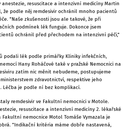
 anestezie, resuscitace a intenzivní medicíny Martin
dl, že podle něj remdesivir ochránil mnoho pacientů
če. "Naše zkušenosti jsou ale takové, že při
ikačních podmínek lék funguje. Dokonce jsem
ientů ochránil před přechodem na intenzivní péči,"
 podali lék podle primářky Kliniky infekčních,
h nemocí Hany Roháčové také v pražské Nemocnici na
esiviru zatím nic měnit nebudeme, postupujeme
 ministerstvem zdravotnictví, respektive jeho
. Léčba je podle ní bez komplikací.
staly remdesivir ve Fakultní nemocnici v Motole.
stezie, resuscitace a intenzivní medicíny 2. lékařské
y a Fakultní nemocnice Motol Tomáše Vymazala je
obrá. "Indikační kritéria máme dobře nastavená,