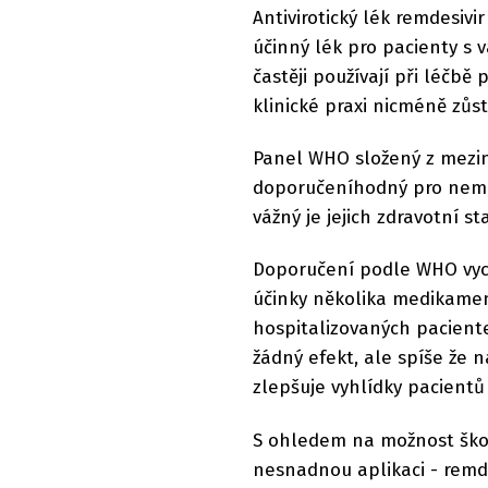
Antivirotický lék remdesiv
účinný lék pro pacienty s 
častěji používají při léčbě
klinické praxi nicméně zůst
Panel WHO složený z mezin
doporučeníhodný pro nemoc
vážný je jejich zdravotní sta
Doporučení podle WHO vychá
účinky několika medikamen
hospitalizovaných paciente
žádný efekt, ale spíše že 
zlepšuje vyhlídky pacientů
S ohledem na možnost škodl
nesnadnou aplikaci - remde