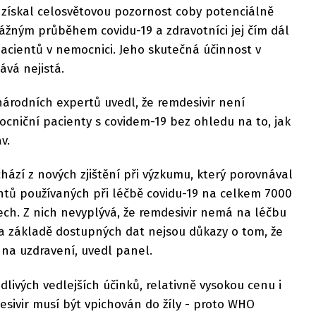
ir získal celosvětovou pozornost coby potenciálně
vážným průběhem covidu-19 a zdravotníci jej čím dál
 pacientů v nemocnici. Jeho skutečná účinnost v
ává nejistá.
árodních expertů uvedl, že remdesivir není
niční pacienty s covidem-19 bez ohledu na to, jak
v.
zí z nových zjištění při výzkumu, který porovnával
tů používaných při léčbě covidu-19 na celkem 7000
ch. Z nich nevyplývá, že remdesivir nemá na léčbu
na základě dostupných dat nejsou důkazy o tom, že
 na uzdravení, uvedl panel.
ivých vedlejších účinků, relativně vysokou cenu i
sivir musí být vpichován do žíly - proto WHO