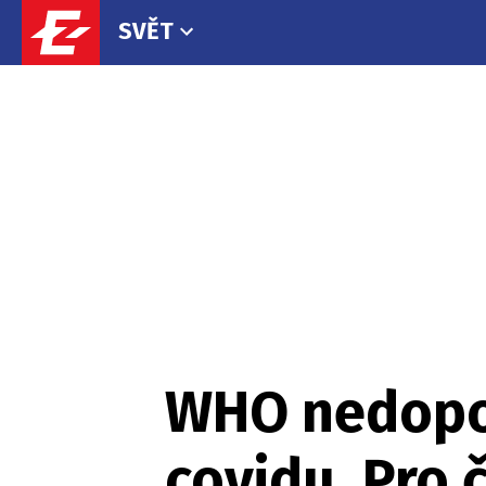
SVĚT
WHO nedopor
covidu. Pro 