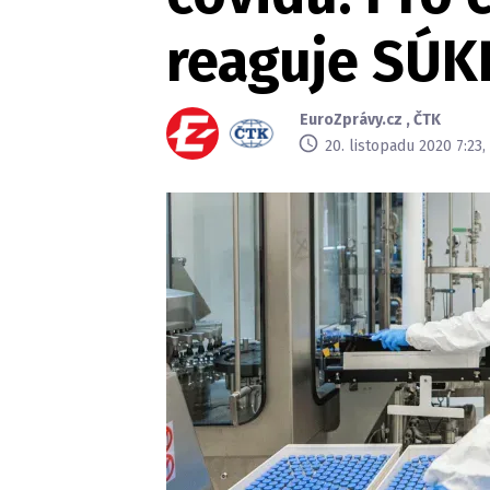
reaguje SÚK
EuroZprávy.cz
,
ČTK
20. listopadu 2020 7:23