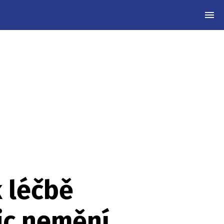
MEN
 léčbě
ic nemění,