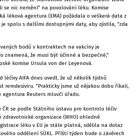
íli se nic nemění" na povolování léku. Komise
ská léková agentura (EMA) požádala o veškerá data z
je spolu s dalšími dostupnými daty, aby zjistila, "zda
ávaných bodů v kontraktech na vakcíny je
To znamená, že musí být účinné a bezpečné,"
opské komise Ursula von der Leyenová.
 léčivy AIFA dnes uvedl, že už několik týdnů
 remdesiviru. "Prakticky jsme už nějakou dobu říkali,
je agentura Reuters mluvčí úřadu.
v ČR se podle Státního ústavu pro kontrolu léčiv
vé zdravotnické organizace (WHO) ohledně
istrace léku v EU je stále platná, sdělila na dotaz
kového oddělení SÚKL. Příští týden bude o závěrech