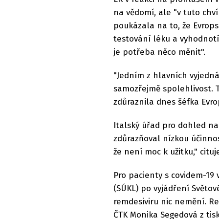
na vědomí, ale "v tuto chv
poukázala na to, že Evrop
testování léku a vyhodnotí 
je potřeba něco měnit".
"Jedním z hlavních vyjedn
samozřejmě spolehlivost. 
zdůraznila dnes šéfka Evr
Italský úřad pro dohled nad
zdůrazňoval nízkou účinnost
že není moc k užitku," citu
Pro pacienty s covidem-19 
(SÚKL) po vyjádření Světo
remdesiviru nic nemění. Reg
ČTK Monika Segedová z tis