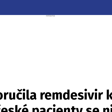
učila remdesivir k
české pacienty se n