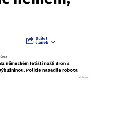
Sdílet
článek
včera
Na německém letišti našli dron s
výbušninou. Policie nasadila robota