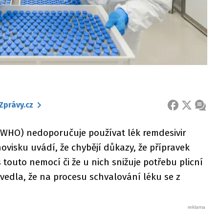
Zprávy.cz
FACEBOOK
X
ZPRÁ
(WHO) nedoporučuje používat lék remdesivir
novisku uvádí, že chybějí důkazy, že přípravek
s touto nemocí či že u nich snižuje potřebu plicní
vedla, že na procesu schvalování léku se z
.