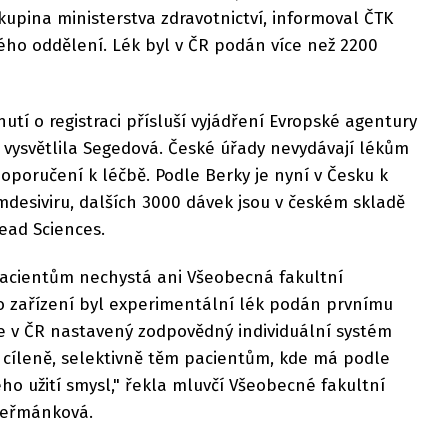
upina ministerstva zdravotnictví, informoval ČTK
vého oddělení. Lék byl v ČR podán více než 2200
tí o registraci přísluší vyjádření Evropské agentury
," vysvětlila Segedová. České úřady nevydávají lékům
poručení k léčbě. Podle Berky je nyní v Česku k
emdesiviru, dalších 3000 dávek jsou v českém skladě
lead Sciences.
acientům nechystá ani Všeobecná fakultní
o zařízení byl experimentální lék podán prvnímu
 v ČR nastavený zodpovědný individuální systém
 cíleně, selektivně těm pacientům, kde má podle
jeho užití smysl," řekla mluvčí Všeobecné fakultní
Heřmánková.