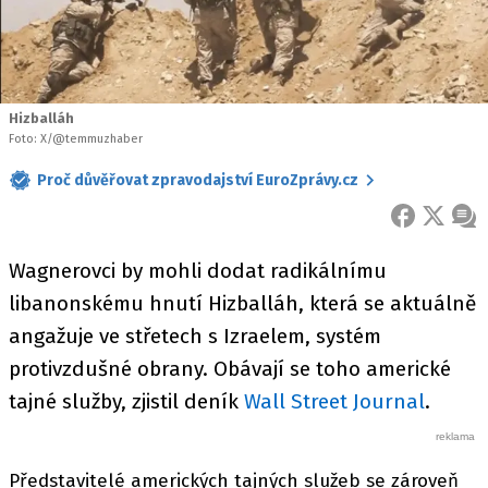
Hizballáh
Foto: X/@temmuzhaber
Proč důvěřovat zpravodajství EuroZprávy.cz
FACEBOOK
X
ZPR
Wagnerovci by mohli dodat radikálnímu
libanonskému hnutí Hizballáh, která se aktuálně
angažuje ve střetech s Izraelem, systém
protivzdušné obrany. Obávají se toho americké
tajné služby, zjistil deník
Wall Street Journal
.
Představitelé amerických tajných služeb se zároveň