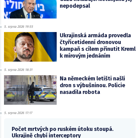
nepodepsal
5. srpna 2026 19:55
Ukrajinská armáda provedla
čtyřicetidenní dronovou
kampaň s cílem přinutit Kreml
k mírovým jednáním
5. srpna 2026 18:31
Na německém letišti našli
dron s výbušninou. Policie
nasadila robota
5. srpna 2026 17:17
Počet mrtvých po ruském útoku stoupá.
Ukrajině chybí interceptory