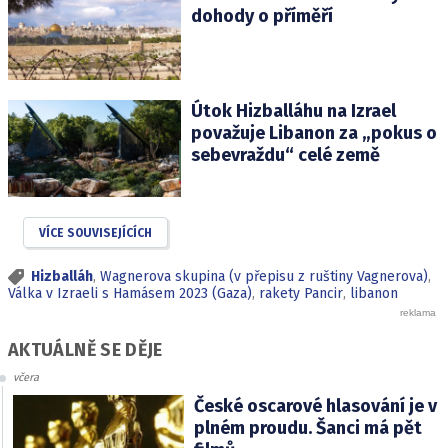
dohody o příměří
Útok Hizballáhu na Izrael
považuje Libanon za „pokus o
sebevraždu“ celé země
VÍCE SOUVISEJÍCÍCH
Hizballáh
,
Wagnerova skupina (v přepisu z ruštiny Vagnerova)
,
Válka v Izraeli s Hamásem 2023 (Gaza)
,
rakety Pancir
,
libanon
AKTUÁLNĚ SE DĚJE
včera
České oscarové hlasování je v
plném proudu. Šanci má pět