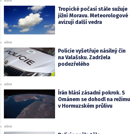
včera
Tropické počasí stále sužuje
jižní Moravu. Meteorologové
avizují další vedra
včera
Policie vyšetřuje násilný čin
na Valašsku. Zadržela
podezřelého
včera
Írán hlásí zásadní pokrok. S
Ománem se dohodl na režimu
v Hormuzském průlivu
včera