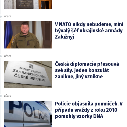
včera
V NATO nikdy nebudeme, míní
bývalý šéf ukrajinské armády
Zalužnyj
včera
Česká diplomacie přesouvá
své síly. Jeden konzulát
zanikne, jiný vznikne
včera
Policie objasnila pomníček. V
případu vraždy z roku 2010
pomohly vzorky DNA