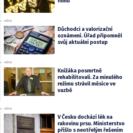
filmů
včera
Důchodci a valorizační
oznámení. Úřad připomněl
svůj aktuální postup
včera
Knížáka posmrtně
rehabilitovali. Za minulého
režimu strávil měsíce ve
vazbě
včera
V Česku dochází lék na
rakovinu prsu. Ministerstvo
přišlo s neotřelým řešením