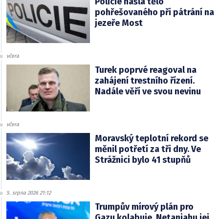
Policie našla tělo
pohřešovaného při pátrání na
jezeře Most
včera
Turek poprvé reagoval na
zahájení trestního řízení.
Nadále věří ve svou nevinu
včera
Moravský teplotní rekord se
měnil potřetí za tři dny. Ve
Strážnici bylo 41 stupňů
5. srpna 2026 21:12
Trumpův mírový plán pro
Gazu kolabuje. Netanjahu jej