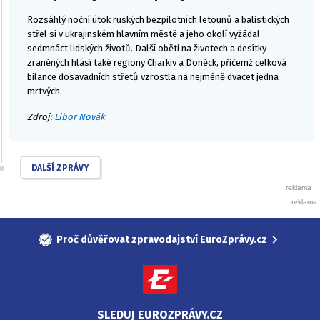
Rozsáhlý noční útok ruských bezpilotních letounů a balistických
střel si v ukrajinském hlavním městě a jeho okolí vyžádal
sedmnáct lidských životů. Další oběti na životech a desítky
zraněných hlásí také regiony Charkiv a Doněck, přičemž celková
bilance dosavadních střetů vzrostla na nejméně dvacet jedna
mrtvých.
Zdroj:
Libor Novák
DALŠÍ ZPRÁVY
Proč důvěřovat zpravodajství EuroZprávy.cz
SLEDUJ EUROZPRÁVY.CZ