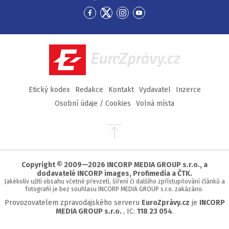
Přejít
Přejít
Přejít
Přejít
na
na
na
na
Facebook
Twitter
Instagram
YouTube
EuroZprávy.cz
Etický kodex
Redakce
Kontakt
Vydavatel
Inzerce
Osobní údaje / Cookies
Volná místa
Přejít
na
začátek
stránky
Copyright © 2009—2026 INCORP MEDIA GROUP s.r.o., a
dodavatelé INCORP images, Profimedia a ČTK.
Jakékoliv užití obsahu včetně převzetí, šíření či dalšího zpřístupňování článků a
fotografií je bez souhlasu INCORP MEDIA GROUP s.r.o. zakázáno.
Provozovatelem zpravodajského serveru
EuroZprávy.cz
je
INCORP
MEDIA GROUP s.r.o.
, IC:
118 23 054
.