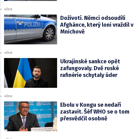
včera
Doživotí. Němci odsoudili
Afghánce, který loni vraždil v
Mnichově
včera
Ukrajinské sankce opět
zafungovaly. Dvě ruské
rafinérie schytaly úder
včera
Ebolu v Kongu se nedaří
zastavit. Šéf WHO se o tom
přesvědčil osobně