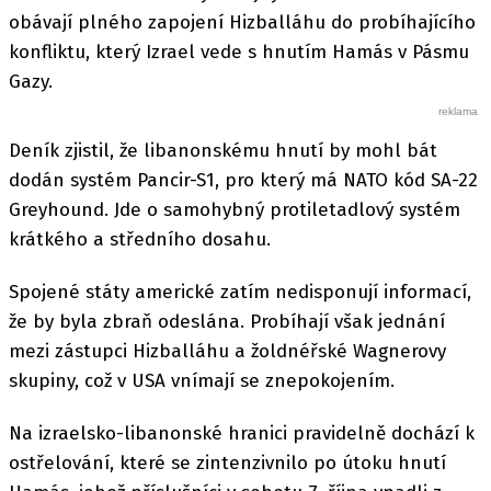
obávají plného zapojení Hizballáhu do probíhajícího
konfliktu, který Izrael vede s hnutím Hamás v Pásmu
Gazy.
Deník zjistil, že libanonskému hnutí by mohl bát
dodán systém Pancir-S1, pro který má NATO kód SA-22
Greyhound. Jde o samohybný protiletadlový systém
krátkého a středního dosahu.
Spojené státy americké zatím nedisponují informací,
že by byla zbraň odeslána. Probíhají však jednání
mezi zástupci Hizballáhu a žoldnéřské Wagnerovy
skupiny, což v USA vnímají se znepokojením.
Na izraelsko-libanonské hranici pravidelně dochází k
ostřelování, které se zintenzivnilo po útoku hnutí