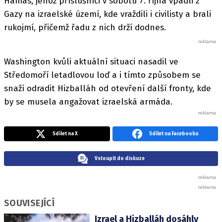
Hamás, jehož příslušníci v sobotu 7. října vpadli z
Gazy na izraelské území, kde vraždili i civilisty a brali
rukojmí, přičemž řadu z nich drží dodnes.
Washington kvůli aktuální situaci nasadil ve
Středomoří letadlovou loď a i tímto způsobem se
snaží odradit Hizballáh od otevření další fronty, kde
by se musela angažovat izraelská armáda.
Sdílet na X
Sdílet na Facebooku
Vstoupit do diskuze
SOUVISEJÍCÍ
Izrael a Hizballáh dosáhly