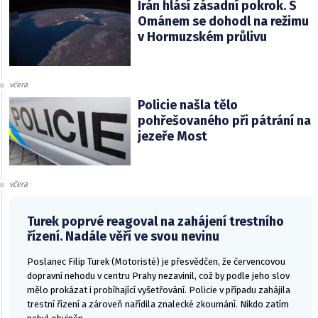
Írán hlásí zásadní pokrok. S
Ománem se dohodl na režimu
v Hormuzském průlivu
včera
Policie našla tělo
pohřešovaného při pátrání na
jezeře Most
včera
Turek poprvé reagoval na zahájení trestního
řízení. Nadále věří ve svou nevinu
Poslanec Filip Turek (Motoristé) je přesvědčen, že červencovou
dopravní nehodu v centru Prahy nezavinil, což by podle jeho slov
mělo prokázat i probíhající vyšetřování. Policie v případu zahájila
trestní řízení a zároveň nařídila znalecké zkoumání. Nikdo zatím