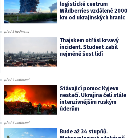
logistické centrum
Wildberries vzdálené 2000
km od ukrajinských hranic
před 3 hodinami
Thajskem otřásl krvavý
incident. Student zabil
nejméně šest lidí
před 4 hodinami
Stávající pomoc Kyjevu
nestačí. Ukrajina čelí stále
intenzivnějším ruským
úderům
před 6 hodinami
Bude až 34 stupňů.