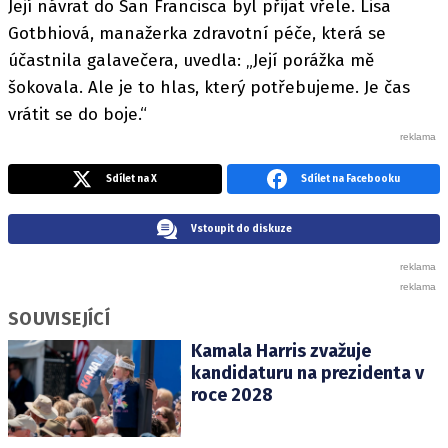
Její návrat do San Francisca byl přijat vřele. Lisa
Gotbhiová, manažerka zdravotní péče, která se
účastnila galavečera, uvedla: „Její porážka mě
šokovala. Ale je to hlas, který potřebujeme. Je čas
vrátit se do boje.“
Sdílet na X
Sdílet na Facebooku
Vstoupit do diskuze
SOUVISEJÍCÍ
Kamala Harris zvažuje
kandidaturu na prezidenta v
roce 2028