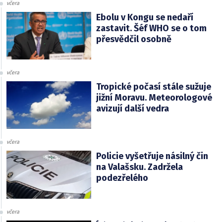
včera
Ebolu v Kongu se nedaří
zastavit. Šéf WHO se o tom
přesvědčil osobně
včera
Tropické počasí stále sužuje
jižní Moravu. Meteorologové
avizují další vedra
včera
Policie vyšetřuje násilný čin
na Valašsku. Zadržela
podezřelého
včera