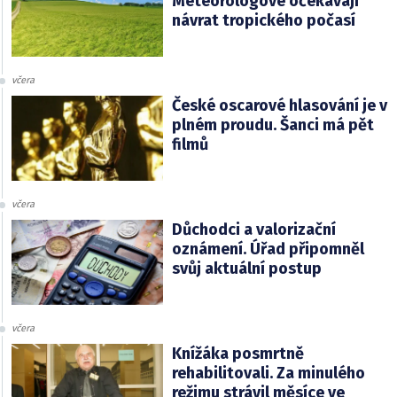
Meteorologové očekávají
návrat tropického počasí
včera
České oscarové hlasování je v
plném proudu. Šanci má pět
filmů
včera
Důchodci a valorizační
oznámení. Úřad připomněl
svůj aktuální postup
včera
Knížáka posmrtně
rehabilitovali. Za minulého
režimu strávil měsíce ve