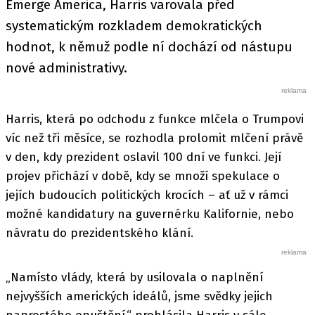
Emerge America, Harris varovala před
systematickým rozkladem demokratických
hodnot, k němuž podle ní dochází od nástupu
nové administrativy.
Harris, která po odchodu z funkce mlčela o Trumpovi
víc než tři měsíce, se rozhodla prolomit mlčení právě
v den, kdy prezident oslavil 100 dní ve funkci. Její
projev přichází v době, kdy se množí spekulace o
jejích budoucích politických krocích – ať už v rámci
možné kandidatury na guvernérku Kalifornie, nebo
návratu do prezidentského klání.
„Namísto vlády, která by usilovala o naplnění
nejvyšších amerických ideálů, jsme svědky jejich