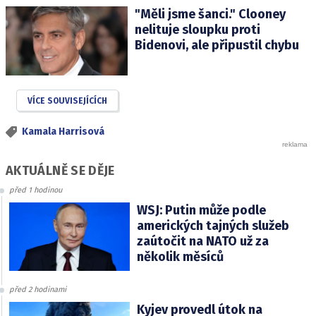
"Měli jsme šanci." Clooney
nelituje sloupku proti
Bidenovi, ale připustil chybu
VÍCE SOUVISEJÍCÍCH
Kamala Harrisová
AKTUÁLNĚ SE DĚJE
před 1 hodinou
WSJ: Putin může podle
amerických tajných služeb
zaútočit na NATO už za
několik měsíců
před 2 hodinami
Kyjev provedl útok na