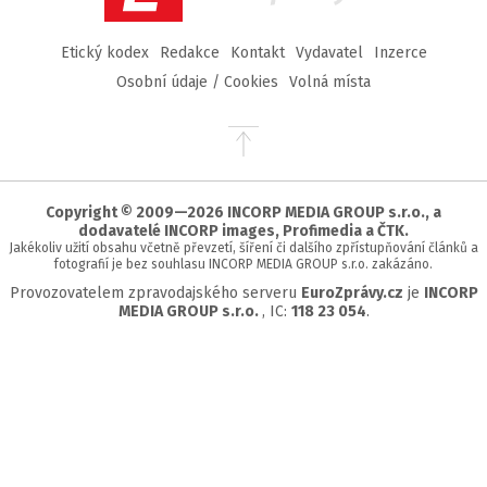
Etický kodex
Redakce
Kontakt
Vydavatel
Inzerce
Osobní údaje / Cookies
Volná místa
Přejít
na
začátek
stránky
Copyright © 2009—2026 INCORP MEDIA GROUP s.r.o., a
dodavatelé INCORP images, Profimedia a ČTK.
Jakékoliv užití obsahu včetně převzetí, šíření či dalšího zpřístupňování článků a
fotografií je bez souhlasu INCORP MEDIA GROUP s.r.o. zakázáno.
Provozovatelem zpravodajského serveru
EuroZprávy.cz
je
INCORP
MEDIA GROUP s.r.o.
, IC:
118 23 054
.