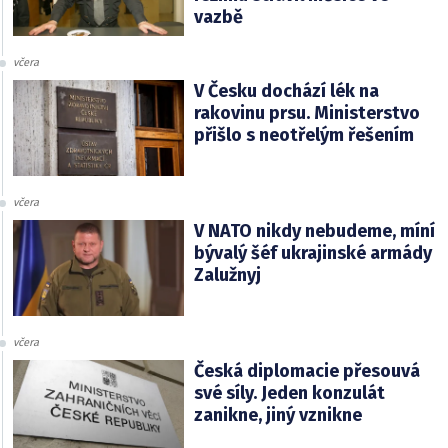
vazbě
včera
V Česku dochází lék na
rakovinu prsu. Ministerstvo
přišlo s neotřelým řešením
včera
V NATO nikdy nebudeme, míní
bývalý šéf ukrajinské armády
Zalužnyj
včera
Česká diplomacie přesouvá
své síly. Jeden konzulát
zanikne, jiný vznikne