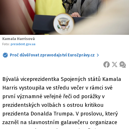
Kamala Harrisová
Foto:
president.gov.ua
Proč důvěřovat zpravodajství EuroZprávy.cz
FACEBOOK
X
ZPR
Bývalá viceprezidentka Spojených států Kamala
Harris vystoupila ve středu večer v rámci své
první významné veřejné řeči od porážky v
prezidentských volbách s ostrou kritikou
prezidenta Donalda Trumpa. V proslovu, který
zazněl na slavnostním galavečeru organizace