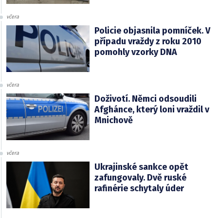
včera
Policie objasnila pomníček. V
případu vraždy z roku 2010
pomohly vzorky DNA
včera
Doživotí. Němci odsoudili
Afghánce, který loni vraždil v
Mnichově
včera
Ukrajinské sankce opět
zafungovaly. Dvě ruské
rafinérie schytaly úder