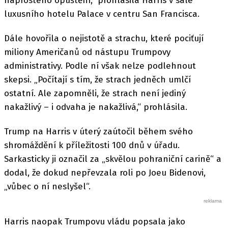
naprostého opuštění,“ prohlásila Harris v sále
luxusního hotelu Palace v centru San Francisca.
Dále hovořila o nejistotě a strachu, které pociťují
miliony Američanů od nástupu Trumpovy
administrativy. Podle ní však nelze podlehnout
skepsi. „Počítají s tím, že strach jedněch umlčí
ostatní. Ale zapomněli, že strach není jediný
nakažlivý – i odvaha je nakažlivá,“ prohlásila.
Trump na Harris v úterý zaútočil během svého
shromáždění k příležitosti 100 dnů v úřadu.
Sarkasticky ji označil za „skvělou pohraniční carině“ a
dodal, že dokud nepřevzala roli po Joeu Bidenovi,
„vůbec o ní neslyšel“.
Harris naopak Trumpovu vládu popsala jako