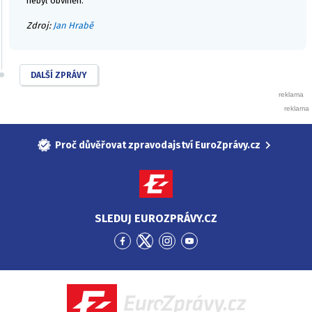
nebyl obviněn.
Zdroj:
Jan Hrabě
DALŠÍ ZPRÁVY
Proč důvěřovat zpravodajství EuroZprávy.cz
SLEDUJ EUROZPRÁVY.CZ
Přejít
Přejít
Přejít
Přejít
na
na
na
na
Facebook
Twitter
Instagram
YouTube
EuroZprávy.cz