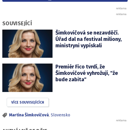
SOUVISEJÍCÍ
Šimkovičová se nezavděčí.
Úřad dal na festival miliony,
ministryni vypískali
Premiér Fico tvrdí, že
Šimkovičové vyhrožují, "že
bude zabita"
VÍCE SOUVISEJÍCÍCH
Martina Šimkovičová
,
Slovensko