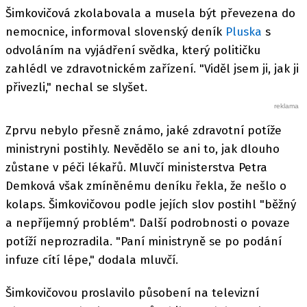
Šimkovičová zkolabovala a musela být převezena do
nemocnice, informoval slovenský deník
Pluska
s
odvoláním na vyjádření svědka, který političku
zahlédl ve zdravotnickém zařízení. "Viděl jsem ji, jak ji
přivezli," nechal se slyšet.
Zprvu nebylo přesně známo, jaké zdravotní potíže
ministryni postihly. Nevědělo se ani to, jak dlouho
zůstane v péči lékařů. Mluvčí ministerstva Petra
Demková však zmíněnému deníku řekla, že nešlo o
kolaps. Šimkovičovou podle jejích slov postihl "běžný
a nepříjemný problém". Další podrobnosti o povaze
potíží neprozradila. "Paní ministryně se po podání
infuze cítí lépe," dodala mluvčí.
Šimkovičovou proslavilo působení na televizní