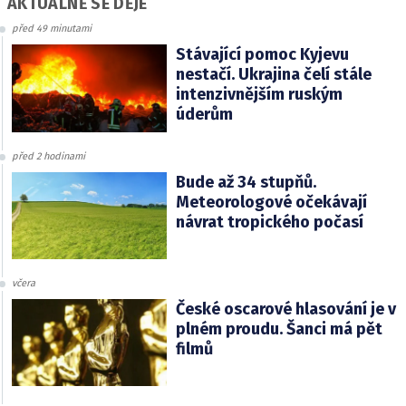
AKTUÁLNĚ SE DĚJE
před 49 minutami
Stávající pomoc Kyjevu
nestačí. Ukrajina čelí stále
intenzivnějším ruským
úderům
před 2 hodinami
Bude až 34 stupňů.
Meteorologové očekávají
návrat tropického počasí
včera
České oscarové hlasování je v
plném proudu. Šanci má pět
filmů