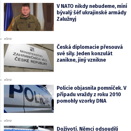
V NATO nikdy nebudeme, míní
bývalý šéf ukrajinské armády
Zalužnyj
včera
Česká diplomacie přesouvá
své síly. Jeden konzulát
zanikne, jiný vznikne
včera
Policie objasnila pomníček. V
případu vraždy z roku 2010
pomohly vzorky DNA
včera
Doživotí. Němci odsoudili