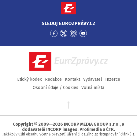
SLEDUJ EUROZPRÁVY.CZ
Přejít
Přejít
Přejít
Přejít
na
na
na
na
Facebook
Twitter
Instagram
YouTube
EuroZprávy.cz
Etický kodex
Redakce
Kontakt
Vydavatel
Inzerce
Osobní údaje / Cookies
Volná místa
Přejít
na
začátek
stránky
Copyright © 2009—2026 INCORP MEDIA GROUP s.r.o., a
dodavatelé INCORP images, Profimedia a ČTK.
Jakékoliv užití obsahu včetně převzetí, šíření či dalšího zpřístupňování článků a