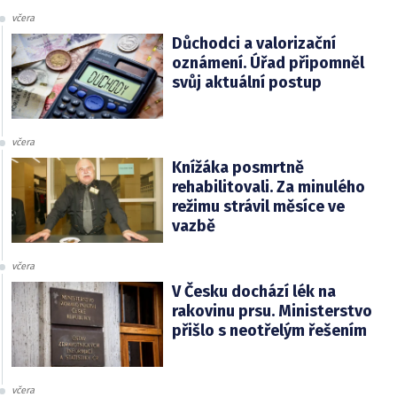
včera
Důchodci a valorizační
oznámení. Úřad připomněl
svůj aktuální postup
včera
Knížáka posmrtně
rehabilitovali. Za minulého
režimu strávil měsíce ve
vazbě
včera
V Česku dochází lék na
rakovinu prsu. Ministerstvo
přišlo s neotřelým řešením
včera