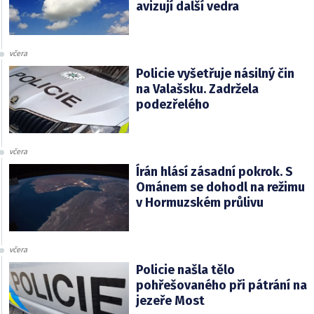
avizují další vedra
včera
Policie vyšetřuje násilný čin
na Valašsku. Zadržela
podezřelého
včera
Írán hlásí zásadní pokrok. S
Ománem se dohodl na režimu
v Hormuzském průlivu
včera
Policie našla tělo
pohřešovaného při pátrání na
jezeře Most