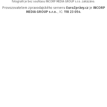
fotografií je bez souhlasu INCORP MEDIA GROUP s.r.o. zakázáno.
Provozovatelem zpravodajského serveru
EuroZprávy.cz
je
INCORP
MEDIA GROUP s.r.o.
, IC:
118 23 054
.