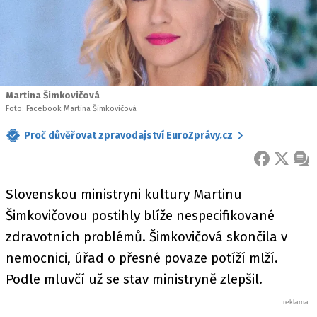
Martina Šimkovičová
Foto: Facebook Martina Šimkovičová
Proč důvěřovat zpravodajství EuroZprávy.cz
FACEBOOK
X
ZPR
Slovenskou ministryni kultury Martinu
Šimkovičovou postihly blíže nespecifikované
zdravotních problémů. Šimkovičová skončila v
nemocnici, úřad o přesné povaze potíží mlží.
Podle mluvčí už se stav ministryně zlepšil.