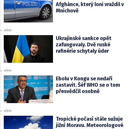
Afghánce, který loni vraždil v
Mnichově
včera
Ukrajinské sankce opět
zafungovaly. Dvě ruské
rafinérie schytaly úder
včera
Ebolu v Kongu se nedaří
zastavit. Šéf WHO se o tom
přesvědčil osobně
včera
Tropické počasí stále sužuje
jižní Moravu. Meteorologové