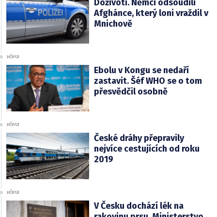
Doživotí. Němci odsoudili
Afghánce, který loni vraždil v
Mnichově
včera
Ebolu v Kongu se nedaří
zastavit. Šéf WHO se o tom
přesvědčil osobně
včera
České dráhy přepravily
nejvíce cestujících od roku
2019
včera
V Česku dochází lék na
rakovinu prsu. Ministerstvo