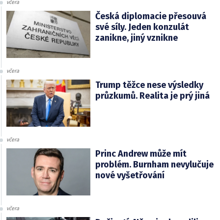
včera
Česká diplomacie přesouvá
své síly. Jeden konzulát
zanikne, jiný vznikne
včera
Trump těžce nese výsledky
průzkumů. Realita je prý jiná
včera
Princ Andrew může mít
problém. Burnham nevylučuje
nové vyšetřování
včera