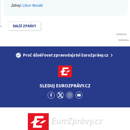
Zdroj:
Libor Novák
DALŠÍ ZPRÁVY
Proč důvěřovat zpravodajství EuroZprávy.cz
SLEDUJ EUROZPRÁVY.CZ
Přejít
Přejít
Přejít
Přejít
na
na
na
na
Facebook
Twitter
Instagram
YouTube
EuroZprávy.cz