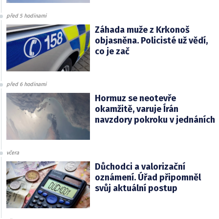
před 5 hodinami
Záhada muže z Krkonoš
objasněna. Policisté už vědí,
co je zač
před 6 hodinami
Hormuz se neotevře
okamžitě, varuje Írán
navzdory pokroku v jednáních
včera
Důchodci a valorizační
oznámení. Úřad připomněl
svůj aktuální postup