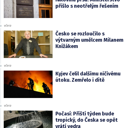
přišlo s neotřelým řešením
včera
Česko se rozloučilo s
výtvarným umělcem Milanem
Knížákem
včera
Kyjev čelil dalšímu ničivému
útoku. Zemřelo i dítě
včera
Počasí: Příští týden bude
tropický, do Česka se opět
vrátí vedra