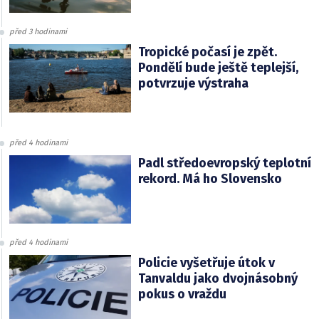
před 3 hodinami
Tropické počasí je zpět.
Pondělí bude ještě teplejší,
potvrzuje výstraha
před 4 hodinami
Padl středoevropský teplotní
rekord. Má ho Slovensko
před 4 hodinami
Policie vyšetřuje útok v
Tanvaldu jako dvojnásobný
pokus o vraždu