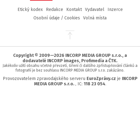
Etický kodex
Redakce
Kontakt
Vydavatel
Inzerce
Osobní údaje / Cookies
Volná místa
Přejít
na
začátek
stránky
Copyright © 2009—2026 INCORP MEDIA GROUP s.r.o., a
dodavatelé INCORP images, Profimedia a ČTK.
Jakékoliv užití obsahu včetně převzetí, šíření či dalšího zpřístupňování článků a
fotografií je bez souhlasu INCORP MEDIA GROUP s.r.o. zakázáno.
Provozovatelem zpravodajského serveru
EuroZprávy.cz
je
INCORP
MEDIA GROUP s.r.o.
, IC:
118 23 054
.