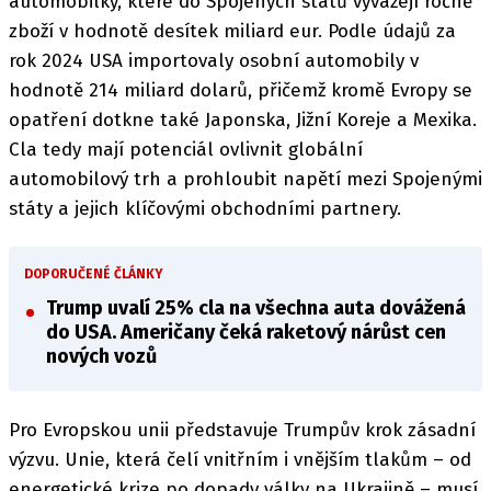
automobilky, které do Spojených států vyvážejí ročně
zboží v hodnotě desítek miliard eur. Podle údajů za
rok 2024 USA importovaly osobní automobily v
hodnotě 214 miliard dolarů, přičemž kromě Evropy se
opatření dotkne také Japonska, Jižní Koreje a Mexika.
Cla tedy mají potenciál ovlivnit globální
automobilový trh a prohloubit napětí mezi Spojenými
státy a jejich klíčovými obchodními partnery.
DOPORUČENÉ ČLÁNKY
Trump uvalí 25% cla na všechna auta dovážená
do USA. Američany čeká raketový nárůst cen
nových vozů
Pro Evropskou unii představuje Trumpův krok zásadní
výzvu. Unie, která čelí vnitřním i vnějším tlakům – od
energetické krize po dopady války na Ukrajině – musí