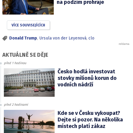
na podzim prohraje
VÍCE SOUVISEJÍCÍCH
Donald Trump
,
Ursula von der Leyenová
,
clo
AKTUÁLNĚ SE DĚJE
před 1 hodinou
Česko hodlá investovat
stovky milionů korun do
vodních nádrží
před 2 hodinami
Kde se v Česku vykoupat?
Dejte si pozor. Na několika
místech platí zákaz