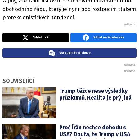
zájmy, ale také usilovat o zachování mezinárodního
obchodního řádu, který je nyní pod rostoucím tlakem
protekcionistických tendencí.
Sdílet na X
Sdílet na Facebooku
Vstoupit do diskuze
SOUVISEJÍCÍ
Trump těžce nese výsledky
průzkumů. Realita je prý jiná
Proč Írán nechce dohodu s
USA? Doufá, že Trump v USA