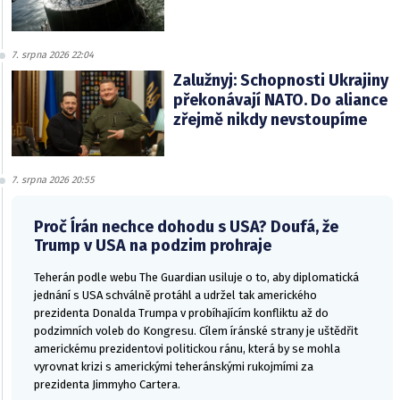
7. srpna 2026 22:04
Zalužnyj: Schopnosti Ukrajiny
překonávají NATO. Do aliance
zřejmě nikdy nevstoupíme
7. srpna 2026 20:55
Proč Írán nechce dohodu s USA? Doufá, že
Trump v USA na podzim prohraje
Teherán podle webu The Guardian usiluje o to, aby diplomatická
jednání s USA schválně protáhl a udržel tak amerického
prezidenta Donalda Trumpa v probíhajícím konfliktu až do
podzimních voleb do Kongresu. Cílem íránské strany je uštědřit
americkému prezidentovi politickou ránu, která by se mohla
vyrovnat krizi s americkými teheránskými rukojmími za
prezidenta Jimmyho Cartera.