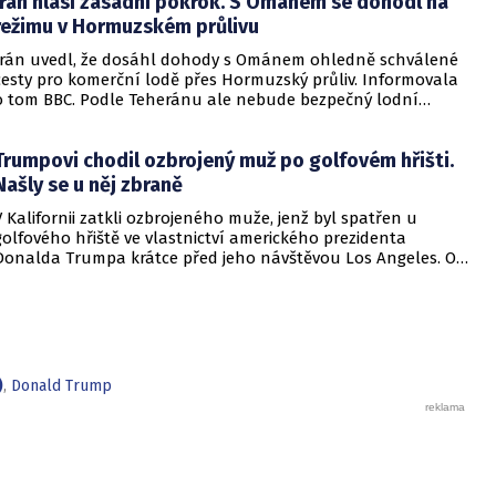
Írán hlásí zásadní pokrok. S Ománem se dohodl na
režimu v Hormuzském průlivu
Írán uvedl, že dosáhl dohody s Ománem ohledně schválené
cesty pro komerční lodě přes Hormuzský průliv. Informovala
o tom BBC. Podle Teheránu ale nebude bezpečný lodní
provoz zcela zaručen kvůli aktivitám Američanů.
Trumpovi chodil ozbrojený muž po golfovém hřišti.
Našly se u něj zbraně
V Kalifornii zatkli ozbrojeného muže, jenž byl spatřen u
golfového hřiště ve vlastnictví amerického prezidenta
Donalda Trumpa krátce před jeho návštěvou Los Angeles. O
incidentu informovala britská stanice BBC.
)
,
Donald Trump