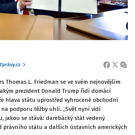
Zprávy.cz
FACEBOOK
X
ZPRÁ
s Thomas L. Friedman se ve svém nejnovějším
 jakým prezident Donald Trump řídí domácí
, že hlava státu uprostřed vyhrocené obchodní
 na podporu těžby uhlí. „Svět nyní vidí
 jakou se stává: darebácký stát vedený
 právního státu a dalších ústavních amerických