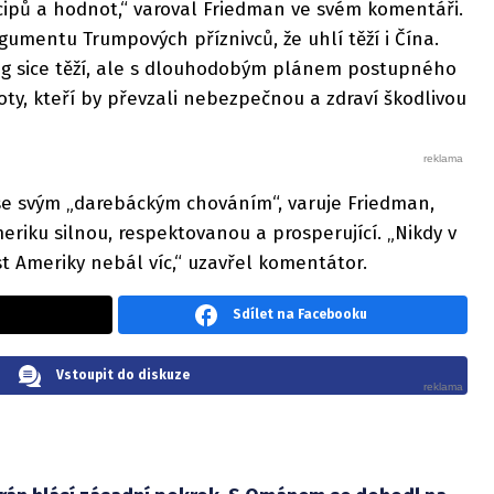
cipů a hodnot,“ varoval Friedman ve svém komentáři.
mentu Trumpových příznivců, že uhlí těží i Čína.
ng sice těží, ale s dlouhodobým plánem postupného
y, kteří by převzali nebezpečnou a zdraví škodlivou
e svým „darebáckým chováním“, varuje Friedman,
eriku silnou, respektovanou a prosperující. „Nikdy v
t Ameriky nebál víc,“ uzavřel komentátor.
Sdílet na Facebooku
Vstoupit do diskuze