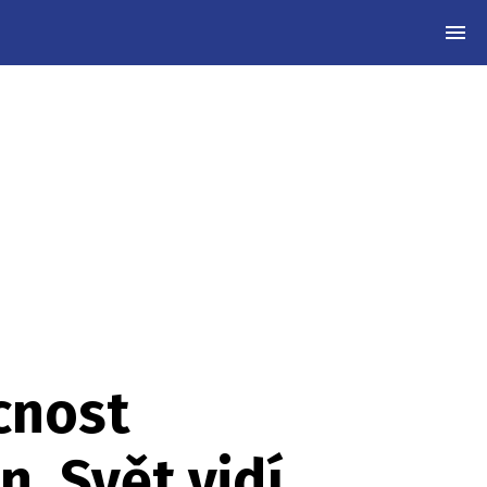
MEN
cnost
n. Svět vidí