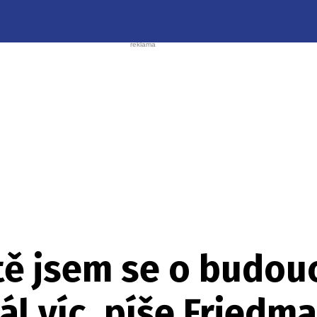
tě jsem se o budou
l víc, píše Friedma