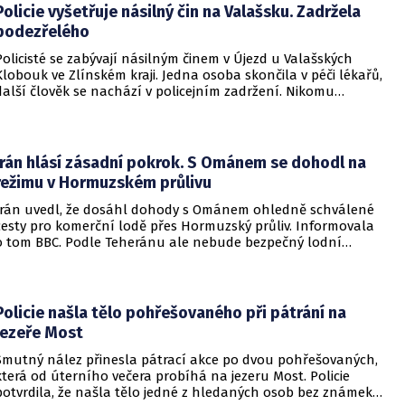
Policie vyšetřuje násilný čin na Valašsku. Zadržela
podezřelého
Policisté se zabývají násilným činem v Újezd u Valašských
Klobouk ve Zlínském kraji. Jedna osoba skončila v péči lékařů,
další člověk se nachází v policejním zadržení. Nikomu
nehrozí žádné nebezpečí.
Írán hlásí zásadní pokrok. S Ománem se dohodl na
režimu v Hormuzském průlivu
Írán uvedl, že dosáhl dohody s Ománem ohledně schválené
cesty pro komerční lodě přes Hormuzský průliv. Informovala
o tom BBC. Podle Teheránu ale nebude bezpečný lodní
provoz zcela zaručen kvůli aktivitám Američanů.
Policie našla tělo pohřešovaného při pátrání na
jezeře Most
Smutný nález přinesla pátrací akce po dvou pohřešovaných,
která od úterního večera probíhá na jezeru Most. Policie
potvrdila, že našla tělo jedné z hledaných osob bez známek