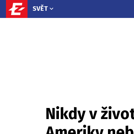
SVĚT
Nikdy v živo
Ameriky nebá