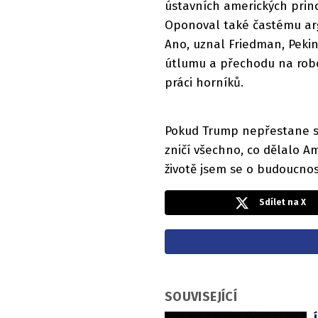
ústavních amerických prin
Oponoval také častému argu
Ano, uznal Friedman, Peki
útlumu a přechodu na robot
práci horníků.
Pokud Trump nepřestane s
zničí všechno, co dělalo Am
životě jsem se o budoucnos
Sdílet na X
SOUVISEJÍCÍ