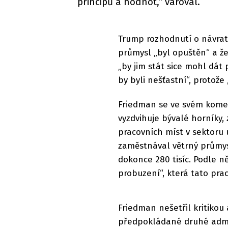
principů a hodnot,“ varoval.
Trump rozhodnutí o návrat
průmysl „byl opuštěn“ a že 
„by jim stát sice mohl dát
by byli nešťastní“, protože „c
Friedman se ve svém komen
vyzdvihuje bývalé horníky,
pracovních míst v sektoru 
zaměstnával větrný průmysl
dokonce 280 tisíc. Podle ně
probuzení“, která tato pra
Friedman nešetřil kritiko
předpokládané druhé admini