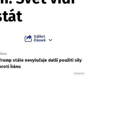
stát
Sdílet
článek
včera
Trump stále nevylučuje další použití síly
proti Íránu