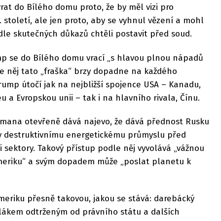
rat do Bílého domu proto, že by měl vizi pro
 století, ale jen proto, aby se vyhnul vězení a mohl
le skutečných důkazů chtěli postavit před soud.
p se do Bílého domu vrací „s hlavou plnou nápadů
le něj tato „fraška“ brzy dopadne na každého
rump útočí jak na nejbližší spojence USA – Kanadu,
eu a Evropskou unii – tak i na hlavního rivala, Čínu.
dmana otevřeně dává najevo, že dává přednost Rusku
ky destruktivnímu energetickému průmyslu před
sektory. Takový přístup podle něj vyvolává „vážnou
Ameriku“ a svým dopadem může „poslat planetu k
meriku přesně takovou, jakou se stává: darebácký
ilákem odtrženým od právního státu a dalších