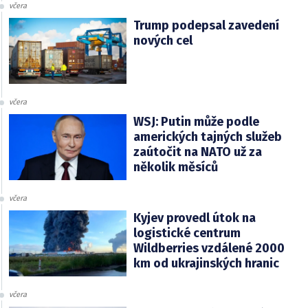
včera
Trump podepsal zavedení
nových cel
včera
WSJ: Putin může podle
amerických tajných služeb
zaútočit na NATO už za
několik měsíců
včera
Kyjev provedl útok na
logistické centrum
Wildberries vzdálené 2000
km od ukrajinských hranic
včera