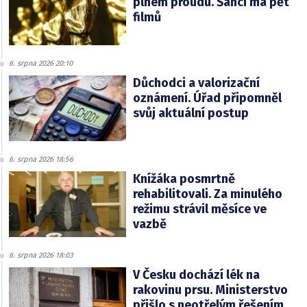
plném proudu. Šanci má pět
filmů
6. srpna 2026 20:10
Důchodci a valorizační
oznámení. Úřad připomněl
svůj aktuální postup
6. srpna 2026 18:56
Knížáka posmrtně
rehabilitovali. Za minulého
režimu strávil měsíce ve
vazbě
6. srpna 2026 18:03
V Česku dochází lék na
rakovinu prsu. Ministerstvo
přišlo s neotřelým řešením