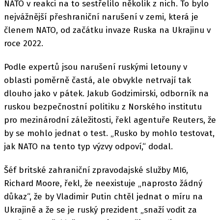
NATO v reakci na to sestřelilo několik z nich. To bylo
nejvážnější přeshraniční narušení v zemi, která je
členem NATO, od začátku invaze Ruska na Ukrajinu v
roce 2022.
Podle expertů jsou narušení ruskými letouny v
oblasti poměrně častá, ale obvykle netrvají tak
dlouho jako v pátek. Jakub Godzimirski, odborník na
ruskou bezpečnostní politiku z Norského institutu
pro mezinárodní záležitosti, řekl agentuře Reuters, že
by se mohlo jednat o test. „Rusko by mohlo testovat,
jak NATO na tento typ výzvy odpoví,“ dodal.
Šéf britské zahraniční zpravodajské služby MI6,
Richard Moore, řekl, že neexistuje „naprosto žádný
důkaz“, že by Vladimir Putin chtěl jednat o míru na
Ukrajině a že se je ruský prezident „snaží vodit za