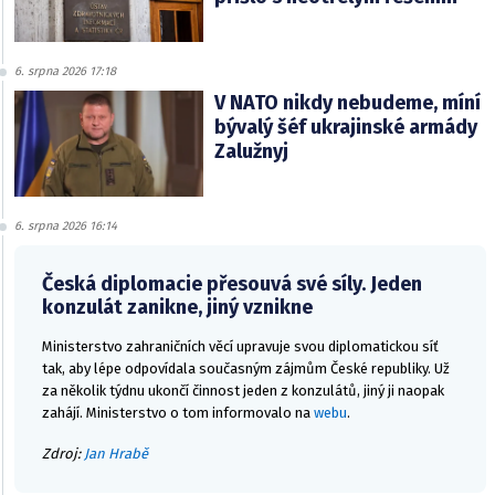
6. srpna 2026 17:18
V NATO nikdy nebudeme, míní
bývalý šéf ukrajinské armády
Zalužnyj
6. srpna 2026 16:14
Česká diplomacie přesouvá své síly. Jeden
konzulát zanikne, jiný vznikne
Ministerstvo zahraničních věcí upravuje svou diplomatickou síť
tak, aby lépe odpovídala současným zájmům České republiky. Už
za několik týdnu ukončí činnost jeden z konzulátů, jiný ji naopak
zahájí. Ministerstvo o tom informovalo na
webu
.
Zdroj:
Jan Hrabě