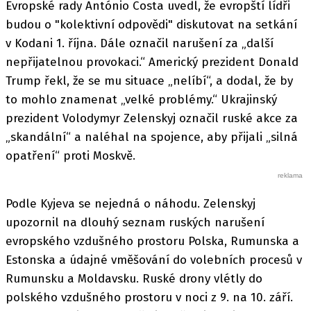
Evropské rady António Costa uvedl, že evropští lídři
budou o "kolektivní odpovědi" diskutovat na setkání
v Kodani 1. října. Dále označil narušení za „další
nepřijatelnou provokaci.“ Americký prezident Donald
Trump řekl, že se mu situace „nelíbí“, a dodal, že by
to mohlo znamenat „velké problémy.“ Ukrajinský
prezident Volodymyr Zelenskyj označil ruské akce za
„skandální“ a naléhal na spojence, aby přijali „silná
opatření“ proti Moskvě.
Podle Kyjeva se nejedná o náhodu. Zelenskyj
upozornil na dlouhý seznam ruských narušení
evropského vzdušného prostoru Polska, Rumunska a
Estonska a údajné vměšování do volebních procesů v
Rumunsku a Moldavsku. Ruské drony vlétly do
polského vzdušného prostoru v noci z 9. na 10. září.