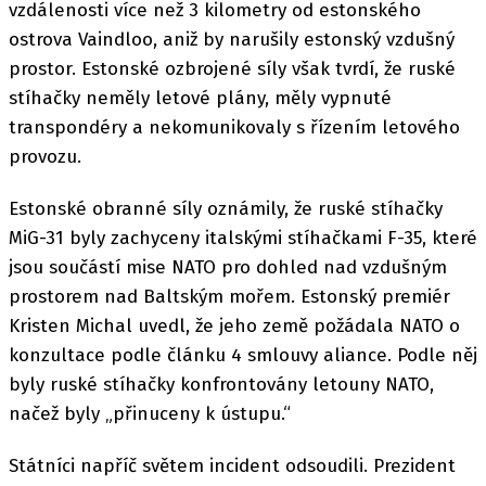
vzdálenosti více než 3 kilometry od estonského
ostrova Vaindloo, aniž by narušily estonský vzdušný
prostor. Estonské ozbrojené síly však tvrdí, že ruské
stíhačky neměly letové plány, měly vypnuté
transpondéry a nekomunikovaly s řízením letového
provozu.
Estonské obranné síly oznámily, že ruské stíhačky
MiG-31 byly zachyceny italskými stíhačkami F-35, které
jsou součástí mise NATO pro dohled nad vzdušným
prostorem nad Baltským mořem. Estonský premiér
Kristen Michal uvedl, že jeho země požádala NATO o
konzultace podle článku 4 smlouvy aliance. Podle něj
byly ruské stíhačky konfrontovány letouny NATO,
načež byly „přinuceny k ústupu.“
Státníci napříč světem incident odsoudili. Prezident