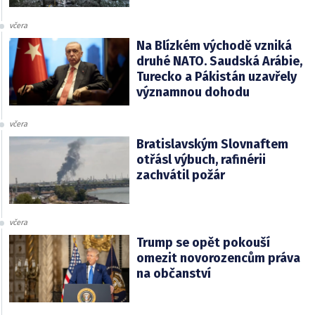
včera
Na Blízkém východě vzniká
druhé NATO. Saudská Arábie,
Turecko a Pákistán uzavřely
významnou dohodu
včera
Bratislavským Slovnaftem
otřásl výbuch, rafinérii
zachvátil požár
včera
Trump se opět pokouší
omezit novorozencům práva
na občanství