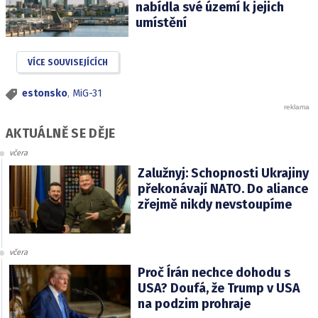
nabídla své území k jejich
umístění
VÍCE SOUVISEJÍCÍCH
estonsko
,
MiG-31
AKTUÁLNĚ SE DĚJE
včera
Zalužnyj: Schopnosti Ukrajiny
překonávají NATO. Do aliance
zřejmě nikdy nevstoupíme
včera
Proč Írán nechce dohodu s
USA? Doufá, že Trump v USA
na podzim prohraje