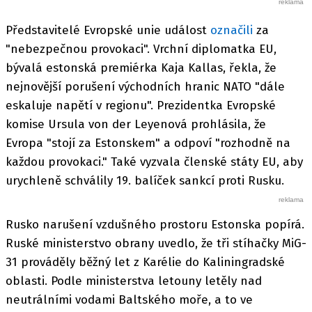
Představitelé Evropské unie událost
označili
za
"nebezpečnou provokaci". Vrchní diplomatka EU,
bývalá estonská premiérka Kaja Kallas, řekla, že
nejnovější porušení východních hranic NATO "dále
eskaluje napětí v regionu". Prezidentka Evropské
komise Ursula von der Leyenová prohlásila, že
Evropa "stojí za Estonskem" a odpoví "rozhodně na
každou provokaci." Také vyzvala členské státy EU, aby
urychleně schválily 19. balíček sankcí proti Rusku.
Rusko narušení vzdušného prostoru Estonska popírá.
Ruské ministerstvo obrany uvedlo, že tři stíhačky MiG-
31 prováděly běžný let z Karélie do Kaliningradské
oblasti. Podle ministerstva letouny letěly nad
neutrálními vodami Baltského moře, a to ve