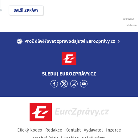
DALŠÍ ZPRÁVY
Proč důvěřovat zpravodajství EuroZprávy.cz
SLEDUJ EUROZPRÁVY.CZ
Přejít
Přejít
Přejít
Přejít
na
na
na
na
Facebook
Twitter
Instagram
YouTube
EuroZprávy.cz
Etický kodex
Redakce
Kontakt
Vydavatel
Inzerce