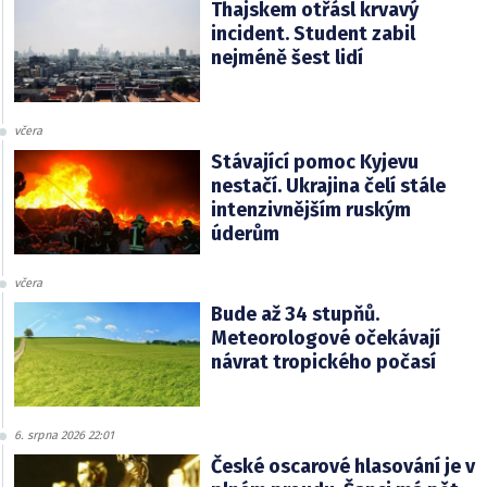
Thajskem otřásl krvavý
incident. Student zabil
nejméně šest lidí
včera
Stávající pomoc Kyjevu
nestačí. Ukrajina čelí stále
intenzivnějším ruským
úderům
včera
Bude až 34 stupňů.
Meteorologové očekávají
návrat tropického počasí
6. srpna 2026 22:01
České oscarové hlasování je v