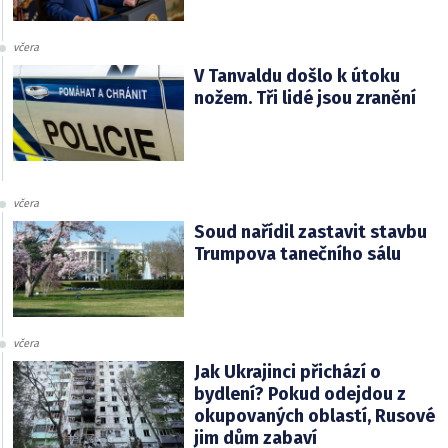
včera
V Tanvaldu došlo k útoku
nožem. Tři lidé jsou zranění
včera
Soud nařídil zastavit stavbu
Trumpova tanečního sálu
včera
Jak Ukrajinci přichází o
bydlení? Pokud odejdou z
okupovaných oblastí, Rusové
jim dům zabaví