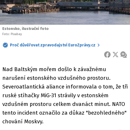
Estonsko, ilustrační foto
Foto: Pixabay
Proč důvěřovat zpravodajství EuroZprávy.cz
FACEBOOK
X
ZPR
Nad Baltským mořem došlo k závažnému
narušení estonského vzdušného prostoru.
Severoatlantická aliance informovala o tom, že tři
ruské stíhačky MiG-31 strávily v estonském
vzdušném prostoru celkem dvanáct minut. NATO
tento incident označilo za důkaz "bezohledného"
chování Moskvy.