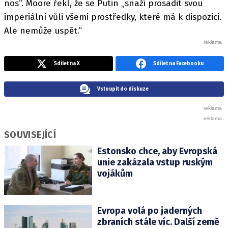
nos“. Moore řekl, že se Putin „snaží prosadit svou
imperiální vůli všemi prostředky, které má k dispozici.
Ale nemůže uspět.“
Sdílet na X
Sdílet na Facebooku
Vstoupit do diskuze
SOUVISEJÍCÍ
Estonsko chce, aby Evropská
unie zakázala vstup ruským
vojákům
Evropa volá po jaderných
zbraních stále víc. Další země