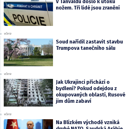
V Tanvaldu došlo k útoku
nožem. Tři lidé jsou zranění
včera
Soud nařídil zastavit stavbu
Trumpova tanečního sálu
včera
Jak Ukrajinci přichází o
bydlení? Pokud odejdou z
okupovaných oblastí, Rusové
jim dům zabaví
včera
Na Blízkém východě vzniká
druhé NATO. Saudská Arábie,