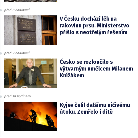
před 8 hodinami
V Česku dochází lék na
rakovinu prsu. Ministerstvo
přišlo s neotřelým řešením
před 9 hodinami
Česko se rozloučilo s
výtvarným umělcem Milanem
Knížákem
před 10 hodinami
Kyjev čelil dalšímu ničivému
útoku. Zemřelo i dítě