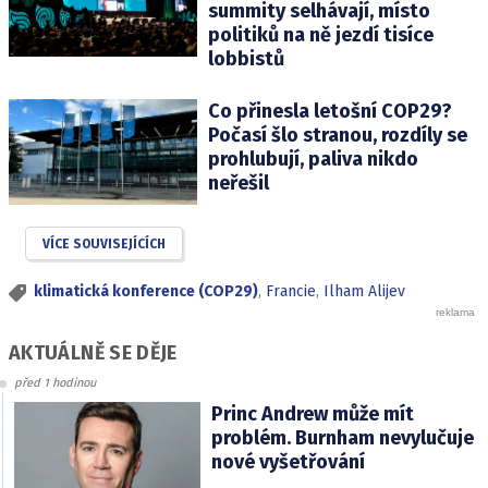
summity selhávají, místo
politiků na ně jezdí tisíce
lobbistů
Co přinesla letošní COP29?
Počasí šlo stranou, rozdíly se
prohlubují, paliva nikdo
neřešil
VÍCE SOUVISEJÍCÍCH
klimatická konference (COP29)
,
Francie
,
Ilham Alijev
AKTUÁLNĚ SE DĚJE
před 1 hodinou
Princ Andrew může mít
problém. Burnham nevylučuje
nové vyšetřování