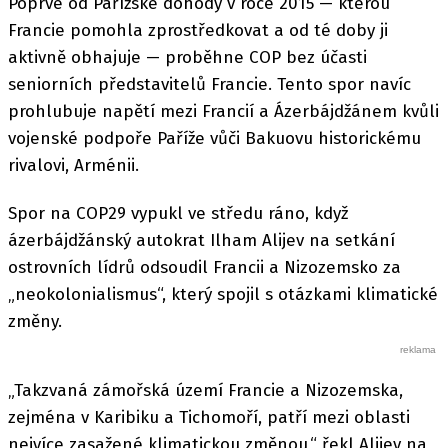
Poprvé od Pařížské dohody v roce 2015 — kterou
Francie pomohla zprostředkovat a od té doby ji
aktivně obhajuje — proběhne COP bez účasti
seniorních představitelů Francie. Tento spor navíc
prohlubuje napětí mezi Francií a Ázerbájdžánem kvůli
vojenské podpoře Paříže vůči Bakuovu historickému
rivalovi, Arménii.
Spor na COP29 vypukl ve středu ráno, když
ázerbájdžánský autokrat Ilham Alijev na setkání
ostrovních lídrů odsoudil Francii a Nizozemsko za
„neokolonialismus“, který spojil s otázkami klimatické
změny.
„Takzvaná zámořská území Francie a Nizozemska,
zejména v Karibiku a Tichomoří, patří mezi oblasti
nejvíce zasažené klimatickou změnou,“ řekl Alijev na