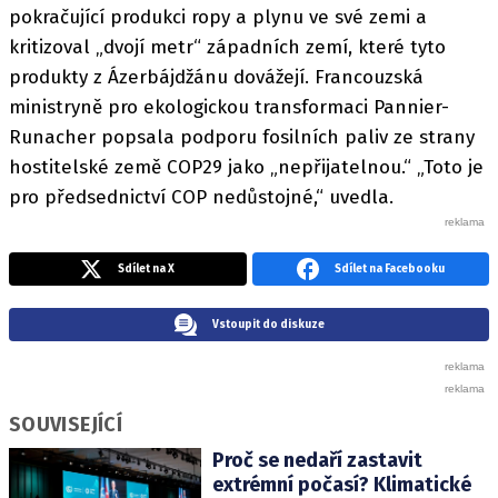
pokračující produkci ropy a plynu ve své zemi a
kritizoval „dvojí metr“ západních zemí, které tyto
produkty z Ázerbájdžánu dovážejí. Francouzská
ministryně pro ekologickou transformaci Pannier-
Runacher popsala podporu fosilních paliv ze strany
hostitelské země COP29 jako „nepřijatelnou.“ „Toto je
pro předsednictví COP nedůstojné,“ uvedla.
Sdílet na X
Sdílet na Facebooku
Vstoupit do diskuze
SOUVISEJÍCÍ
Proč se nedaří zastavit
extrémní počasí? Klimatické