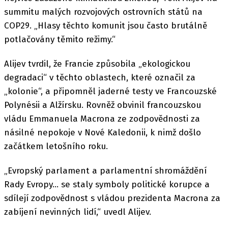
summitu malých rozvojových ostrovních států na
COP29. „Hlasy těchto komunit jsou často brutálně
potlačovány těmito režimy.“
Alijev tvrdil, že Francie způsobila „ekologickou
degradaci“ v těchto oblastech, které označil za
„kolonie“, a připomněl jaderné testy ve Francouzské
Polynésii a Alžírsku. Rovněž obvinil francouzskou
vládu Emmanuela Macrona ze zodpovědnosti za
násilné nepokoje v Nové Kaledonii, k nimž došlo
začátkem letošního roku.
„Evropský parlament a parlamentní shromáždění
Rady Evropy… se staly symboly politické korupce a
sdílejí zodpovědnost s vládou prezidenta Macrona za
zabíjení nevinných lidí,“ uvedl Alijev.