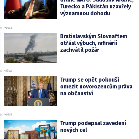
Turecko a Pákistán uzavřely
významnou dohodu
včera
Bratislavským Slovnaftem
otřásl výbuch, rafinérii
zachvátil požár
včera
Trump se opět pokouší
omezit novorozencům práva
na občanství
včera
Trump podepsal zavedení
nových cel