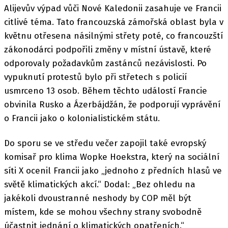
Alijevův výpad vůči Nové Kaledonii zasahuje ve Francii
citlivé téma. Tato francouzská zámořská oblast byla v
květnu otřesena násilnými střety poté, co francouzští
zákonodárci podpořili změny v místní ústavě, které
odporovaly požadavkům zastánců nezávislosti. Po
vypuknutí protestů bylo při střetech s policií
usmrceno 13 osob. Během těchto událostí Francie
obvinila Rusko a Ázerbájdžán, že podporují vyprávění
o Francii jako o kolonialistickém státu.
Do sporu se ve středu večer zapojil také evropský
komisař pro klima Wopke Hoekstra, který na sociální
síti X ocenil Francii jako „jednoho z předních hlasů ve
světě klimatických akcí.“ Dodal: „Bez ohledu na
jakékoli dvoustranné neshody by COP měl být
místem, kde se mohou všechny strany svobodně
účastnit jednání o klimatických opatřeních.“