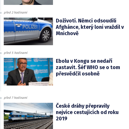
před 2 hodinami
Doživotí. Němci odsoudili
Afghánce, který loni vraždil v
Mnichově
před 5 hodinami
Ebolu v Kongu se nedaří
zastavit. Šéf WHO se o tom
přesvědčil osobně
před 7 hodinami
České dráhy přepravily
nejvíce cestujících od roku
2019