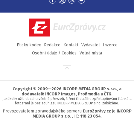
Přejít
Přejít
Přejít
Přejít
na
na
na
na
Facebook
Twitter
Instagram
YouTube
EuroZprávy.cz
Etický kodex
Redakce
Kontakt
Vydavatel
Inzerce
Osobní údaje / Cookies
Volná místa
Přejít
na
začátek
stránky
Copyright © 2009—2026 INCORP MEDIA GROUP s.r.o., a
dodavatelé INCORP images, Profimedia a ČTK.
Jakékoliv užití obsahu včetně převzetí, šíření či dalšího zpřístupňování článků a
fotografií je bez souhlasu INCORP MEDIA GROUP s.r.o. zakázáno.
Provozovatelem zpravodajského serveru
EuroZprávy.cz
je
INCORP
MEDIA GROUP s.r.o.
, IC:
118 23 054
.