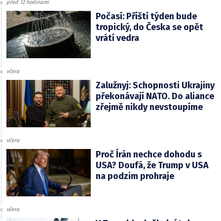
před 12 hodinami
Počasí: Příští týden bude
tropický, do Česka se opět
vrátí vedra
včera
Zalužnyj: Schopnosti Ukrajiny
překonávají NATO. Do aliance
zřejmě nikdy nevstoupíme
včera
Proč Írán nechce dohodu s
USA? Doufá, že Trump v USA
na podzim prohraje
včera