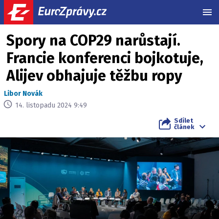
MEN
Spory na COP29 narůstají.
Francie konferenci bojkotuje,
Alijev obhajuje těžbu ropy
Libor Novák
14. listopadu 2024 9:49
Sdílet
článek