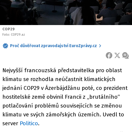
COP29
Foto: COP29.az
Proč důvěřovat zpravodajství EuroZprávy.cz
FACEBOOK
X
ZPR
Nejvyšší francouzská představitelka pro oblast
klimatu se rozhodla neúčastnit klimatických
jednání COP29 v Ázerbájdžánu poté, co prezident
hostitelské země obvinil Francii z „brutálního“
potlačování problémů souvisejících se změnou
klimatu ve svých zámořských územích. Uvedl to
server
Politico
.