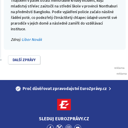
Thajskem v pátek otřásl mimořádně krvavý incident, když
mladistvý střelec zaútočil na střední škole v provincii Nonthaburi
na předměstí Bangkoku. Podle vyjádření policie začalo násilné
řádění poté, co podezřelý čtrnáctiletý chlapec údajně usmrtil své
prarodiče v jejich domě a následně zamířil do vzdělávací
instituce.
Zdroj:
Libor Novák
DALŠÍ ZPRÁVY
Proč důvěřovat zpravodajství EuroZprávy.cz
SLEDUJ EUROZPRÁVY.CZ