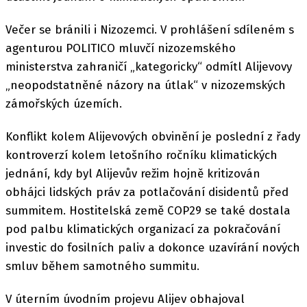
Večer se bránili i Nizozemci. V prohlášení sdíleném s
agenturou POLITICO mluvčí nizozemského
ministerstva zahraničí „kategoricky“ odmítl Alijevovy
„neopodstatněné názory na útlak“ v nizozemských
zámořských územích.
Konflikt kolem Alijevových obvinění je poslední z řady
kontroverzí kolem letošního ročníku klimatických
jednání, kdy byl Alijevův režim hojně kritizován
obhájci lidských práv za potlačování disidentů před
summitem. Hostitelská země COP29 se také dostala
pod palbu klimatických organizací za pokračování
investic do fosilních paliv a dokonce uzavírání nových
smluv během samotného summitu.
V úterním úvodním projevu Alijev obhajoval