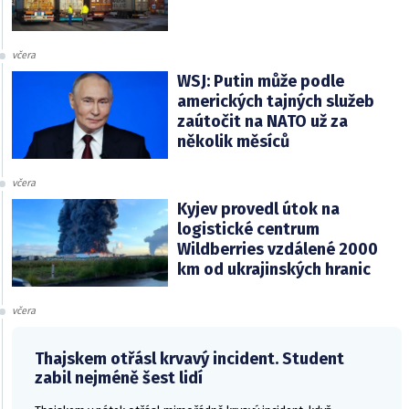
včera
WSJ: Putin může podle
amerických tajných služeb
zaútočit na NATO už za
několik měsíců
včera
Kyjev provedl útok na
logistické centrum
Wildberries vzdálené 2000
km od ukrajinských hranic
včera
Thajskem otřásl krvavý incident. Student
zabil nejméně šest lidí