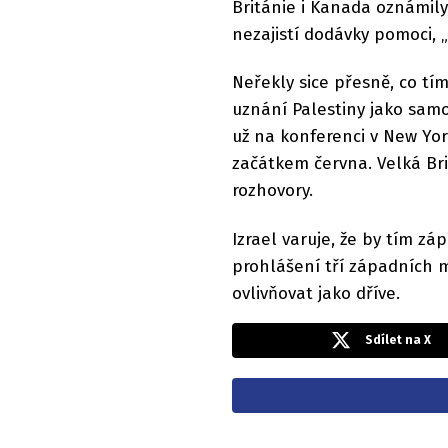
Británie i Kanada oznámily
nezajistí dodávky pomoci, 
Neřekly sice přesně, co tí
uznání Palestiny jako sam
už na konferenci v New Yo
začátkem června. Velká Bri
rozhovory.
Izrael varuje, že by tím z
prohlášení tří západních m
ovlivňovat jako dříve.
Sdílet na X