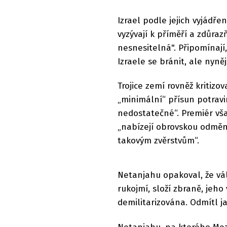
Izrael podle jejich vyjádř
vyzývají k příměří a zdůraz
nesnesitelná". Připomínaj
Izraele se bránit, ale nyně
Trojice zemí rovněž kritiz
„minimální“ přísun potravi
nedostatečné“. Premiér však
„nabízejí obrovskou odměnu
takovým zvěrstvům“.
Netanjahu opakoval, že vá
rukojmí, složí zbraně, jeh
demilitarizována. Odmítl j