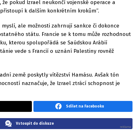
, že pokud Izrael neukončí vojenské operace a
„přistoupí k dalším konkrétním krokům“.
m myslí, ale možnosti zahrnují sankce či dokonce
ostatného státu. Francie se k tomu může rozhodnout
rku, kterou spolupořádá se Saúdskou Arábií
tánie vede s Francií o uznání Palestiny rovněž
ápadní země poskytly vítězství Hamásu. Avšak tón
ocností naznačuje, že Izrael ztrácí schopnost je
Sdílet na Facebooku
Vstoupit do diskuze