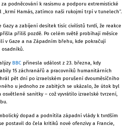
ý za podněcování k rasismu a podporu extremistické
el „krmí Hamás, zatímco naši rukojmí trpí v tunelech“.
Gazy a zabíjení desítek tisíc civilistů tvrdí, že reakce
přišla příliš pozdě. Po celém světě probíhají měsíce
ilí v Gaze a na Západním břehu, kde pokračují
 osadníků.
alýzy
BBC
přinesla událost z 23. března, kdy
zabily 15 záchranářů a pracovníků humanitárních
ehrál pět dní po izraelském porušení dvouměsíčního
eného u jednoho ze zabitých se ukázalo, že útok byl
světlené sanitky – což vyvrátilo izraelské tvrzení,
zbu.
mbolický dopad a podnítila západní vlády k tvrdším
 postavil do čela kritiků nové ofenzivy a Francie,