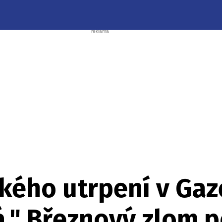
kého utrpení v Gaz
." Březnový zlom p