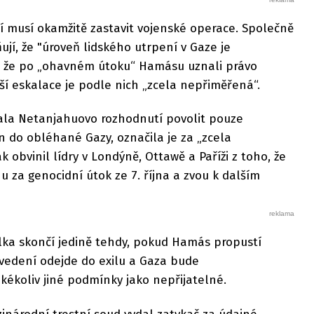
ení musí okamžitě zastavit vojenské operace. Společně
ňují, že "úroveň lidského utrpení v Gaze je
í, že po „ohavném útoku“ Hamásu uznali právo
jší eskalace je podle nich „zcela nepřiměřená“.
ovala Netanjahuovo rozhodnutí povolit pouze
n do obléhané Gazy, označila je za „zcela
 obvinil lídry v Londýně, Ottawě a Paříži z toho, že
 za genocidní útok ze 7. října a zvou k dalším
lka skončí jedině tehdy, pokud Hamás propustí
o vedení odejde do exilu a Gaza bude
akékoliv jiné podmínky jako nepřijatelné.