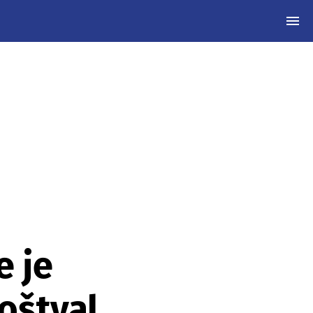
MEN
e je
oštval