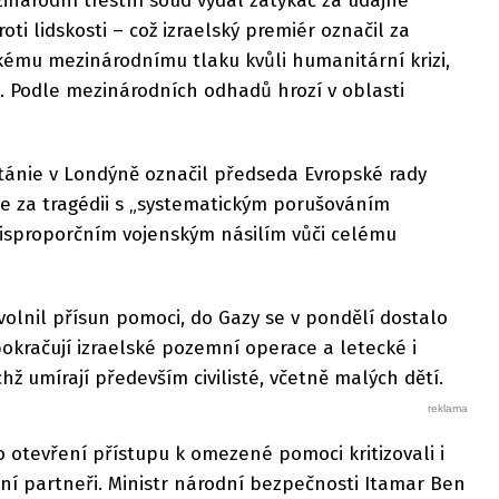
inárodní trestní soud vydal zatykač za údajné
oti lidskosti – což izraelský premiér označil za
kému mezinárodnímu tlaku kvůli humanitární krizi,
. Podle mezinárodních odhadů hrozí v oblasti
tánie v Londýně označil předseda Evropské rady
ze za tragédii s „systematickým porušováním
isproporčním vojenským násilím vůči celému
volnil přísun pomoci, do Gazy se v pondělí dostalo
okračují izraelské pozemní operace a letecké i
chž umírají především civilisté, včetně malých dětí.
 otevření přístupu k omezené pomoci kritizovali i
iční partneři. Ministr národní bezpečnosti Itamar Ben