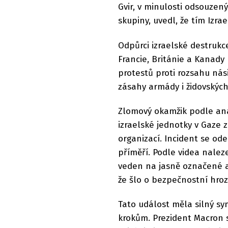
Gvir, v minulosti odsouzen
skupiny, uvedl, že tím Izra
Odpůrci izraelské destrukce 
Francie, Británie a Kanady 
protestů proti rozsahu nás
zásahy armády i židovských
Zlomový okamžik podle an
izraelské jednotky v Gaze 
organizací. Incident se od
příměří. Podle videa nalez
veden na jasně označené a o
že šlo o bezpečnostní hro
Tato událost měla silný sy
krokům. Prezident Macron se