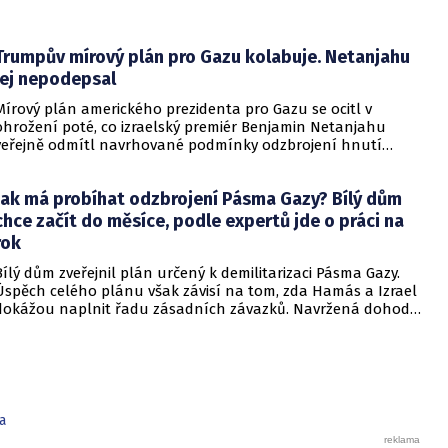
Trumpův mírový plán pro Gazu kolabuje. Netanjahu
jej nepodepsal
Mírový plán amerického prezidenta pro Gazu se ocitl v
ohrožení poté, co izraelský premiér Benjamin Netanjahu
veřejně odmítl navrhované podmínky odzbrojení hnutí
Hamás. Zatímco šéf Bílého domu dříve tvrdil, že Izrael je s
předběžnou dohodou spokojen, izraelská vláda dala jasně
Jak má probíhat odzbrojení Pásma Gazy? Bílý dům
najevo, že finální text nepodepsala.
chce začít do měsíce, podle expertů jde o práci na
rok
Bílý dům zveřejnil plán určený k demilitarizaci Pásma Gazy.
Úspěch celého plánu však závisí na tom, zda Hamás a Izrael
dokážou naplnit řadu zásadních závazků. Navržená dohoda
počítá s tím, že se hnutí Hamás vzdá zbraní a ukončí svou
vládu v Pásmu Gazy. Na druhé straně by Izrael musel ze
zasaženého území kompletně stáhnout svoje vojenské
jednotky.
a