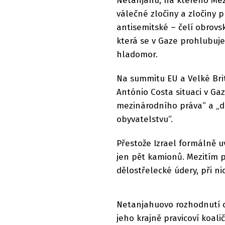
Netanjahu, na kterého Mez
válečné zločiny a zločiny pr
antisemitské – čelí obrovs
která se v Gaze prohlubuje
hladomor.
Na summitu EU a Velké Bri
António Costa situaci v Ga
mezinárodního práva“ a „d
obyvatelstvu“.
Přestože Izrael formálně u
jen pět kamionů. Mezitím p
dělostřelecké údery, při ni
Netanjahuovo rozhodnutí o
jeho krajně pravicoví koal