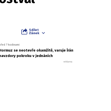
Sdílet
článek
před 7 hodinami
Hormuz se neotevře okamžitě, varuje Írán
navzdory pokroku v jednáních