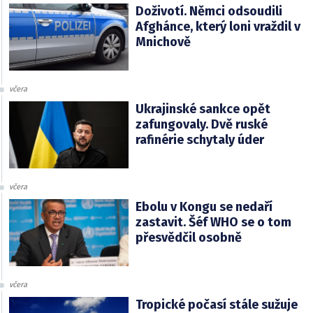
Doživotí. Němci odsoudili
Afghánce, který loni vraždil v
Mnichově
včera
Ukrajinské sankce opět
zafungovaly. Dvě ruské
rafinérie schytaly úder
včera
Ebolu v Kongu se nedaří
zastavit. Šéf WHO se o tom
přesvědčil osobně
včera
Tropické počasí stále sužuje