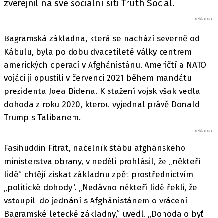
zveřejnil na své sociální síti Truth Social.
Bagramská základna, která se nachází severně od
Kábulu, byla po dobu dvacetileté války centrem
amerických operací v Afghánistánu. Američtí a NATO
vojáci ji opustili v červenci 2021 během mandátu
prezidenta Joea Bidena. K stažení vojsk však vedla
dohoda z roku 2020, kterou vyjednal právě Donald
Trump s Talibanem.
Fasihuddin Fitrat, náčelník štábu afghánského
ministerstva obrany, v neděli prohlásil, že „někteří
lidé“ chtějí získat základnu zpět prostřednictvím
„politické dohody“. „Nedávno někteří lidé řekli, že
vstoupili do jednání s Afghánistánem o vrácení
Bagramské letecké základny,“ uvedl. „Dohoda o byť