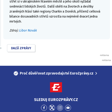
střel si v ukrajinském hlavním městě a jeho okolí vyžádal
sedmnáct lidských životů. Další oběti na životech a desítky
zraněných hlásí také regiony Charkiv a Doněck, přičemž celková
bilance dosavadních střetů vzrostla na nejméně dvacet jedna
mrtvých.
Zdroj:
Libor Novák
DALŠÍ ZPRÁVY
Proč důvěřovat zpravodajství EuroZprávy.cz
SLEDUJ EUROZPRÁVY.CZ
Přejít
Přejít
Přejít
Přejít