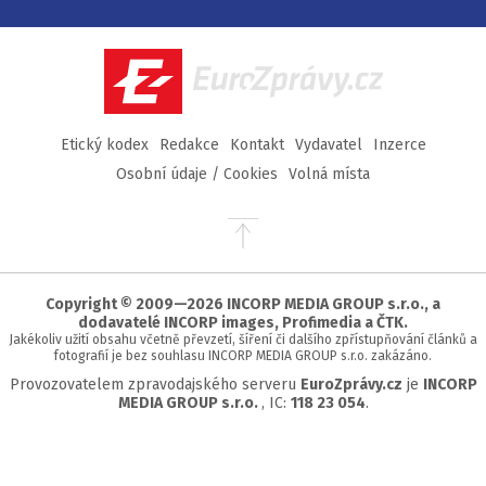
na
na
na
na
Facebook
Twitter
Instagram
YouTube
EuroZprávy.cz
Etický kodex
Redakce
Kontakt
Vydavatel
Inzerce
Osobní údaje / Cookies
Volná místa
Přejít
na
začátek
stránky
Copyright © 2009—2026 INCORP MEDIA GROUP s.r.o., a
dodavatelé INCORP images, Profimedia a ČTK.
Jakékoliv užití obsahu včetně převzetí, šíření či dalšího zpřístupňování článků a
fotografií je bez souhlasu INCORP MEDIA GROUP s.r.o. zakázáno.
Provozovatelem zpravodajského serveru
EuroZprávy.cz
je
INCORP
MEDIA GROUP s.r.o.
, IC:
118 23 054
.