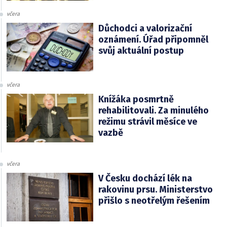
včera
Důchodci a valorizační
oznámení. Úřad připomněl
svůj aktuální postup
včera
Knížáka posmrtně
rehabilitovali. Za minulého
režimu strávil měsíce ve
vazbě
včera
V Česku dochází lék na
rakovinu prsu. Ministerstvo
přišlo s neotřelým řešením