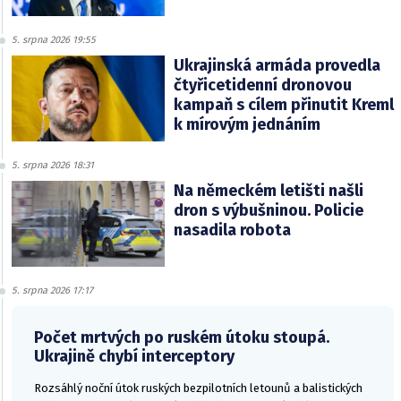
5. srpna 2026 19:55
Ukrajinská armáda provedla
čtyřicetidenní dronovou
kampaň s cílem přinutit Kreml
k mírovým jednáním
5. srpna 2026 18:31
Na německém letišti našli
dron s výbušninou. Policie
nasadila robota
5. srpna 2026 17:17
Počet mrtvých po ruském útoku stoupá.
Ukrajině chybí interceptory
Rozsáhlý noční útok ruských bezpilotních letounů a balistických