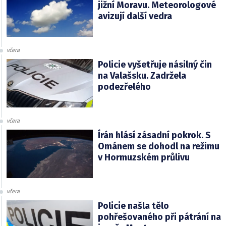
jižní Moravu. Meteorologové
avizují další vedra
včera
Policie vyšetřuje násilný čin
na Valašsku. Zadržela
podezřelého
včera
Írán hlásí zásadní pokrok. S
Ománem se dohodl na režimu
v Hormuzském průlivu
včera
Policie našla tělo
pohřešovaného při pátrání na