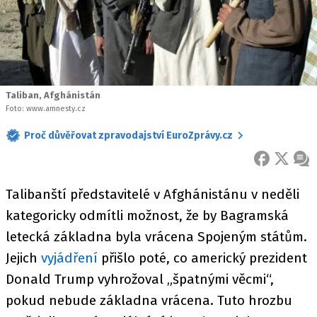
Taliban, Afghánistán
Foto: www.amnesty.cz
Proč důvěřovat zpravodajství EuroZprávy.cz
FACEBOOK
X
ZPR
Talibanští představitelé v Afghánistánu v neděli
kategoricky odmítli možnost, že by Bagramská
letecká základna byla vrácena Spojeným státům.
Jejich
vyjádření
přišlo poté, co americký prezident
Donald Trump vyhrožoval „špatnými věcmi“,
pokud nebude základna vrácena. Tuto hrozbu