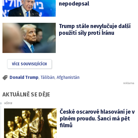
nepodepsal
Trump stále nevylučuje další
použití síly proti Íránu
VÍCE SOUVISEJÍCÍCH
Donald Trump
,
Tálibán
,
Afghanistán
AKTUÁLNĚ SE DĚJE
včera
České oscarové hlasování je v
plném proudu. Šanci má pět
filmů