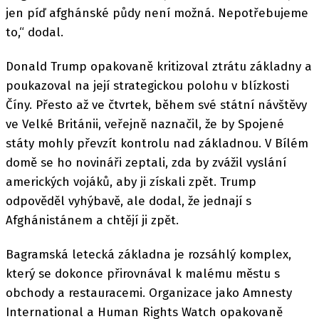
jen píď afghánské půdy není možná. Nepotřebujeme
to,“ dodal.
Donald Trump opakovaně kritizoval ztrátu základny a
poukazoval na její strategickou polohu v blízkosti
Číny. Přesto až ve čtvrtek, během své státní návštěvy
ve Velké Británii, veřejně naznačil, že by Spojené
státy mohly převzít kontrolu nad základnou. V Bílém
domě se ho novináři zeptali, zda by zvážil vyslání
amerických vojáků, aby ji získali zpět. Trump
odpověděl vyhýbavě, ale dodal, že jednají s
Afghánistánem a chtějí ji zpět.
Bagramská letecká základna je rozsáhlý komplex,
který se dokonce přirovnával k malému městu s
obchody a restauracemi. Organizace jako Amnesty
International a Human Rights Watch opakovaně