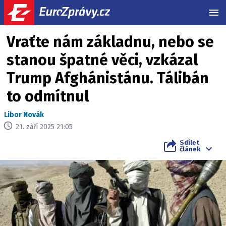
MEN
Vraťte nám základnu, nebo se
stanou špatné věci, vzkázal
Trump Afghánistánu. Tálibán
to odmítnul
Libor Novák
21. září 2025 21:05
Sdílet
článek