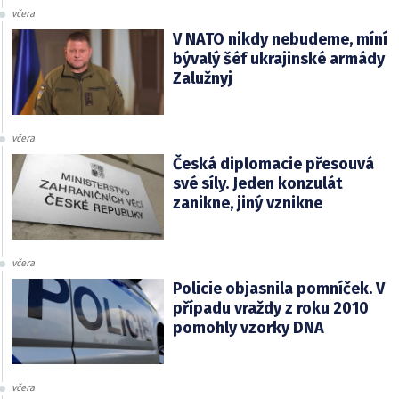
včera
V NATO nikdy nebudeme, míní
bývalý šéf ukrajinské armády
Zalužnyj
včera
Česká diplomacie přesouvá
své síly. Jeden konzulát
zanikne, jiný vznikne
včera
Policie objasnila pomníček. V
případu vraždy z roku 2010
pomohly vzorky DNA
včera