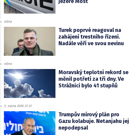
jezeře Most
včera
Turek poprvé reagoval na
zahájení trestního řízení.
Nadále věří ve svou nevinu
včera
Moravský teplotní rekord se
měnil potřetí za tři dny. Ve
Strážnici bylo 41 stupňů
5. srpna 2026 21:12
Trumpův mírový plán pro
Gazu kolabuje. Netanjahu jej
nepodepsal