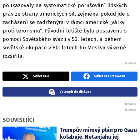
poukazovaly na systematické porušování lidských
práv ze strany amerických sil, zejména pokud jde o
zacházení se zadrženými v rámci americké „války
proti terorismu“. Původní letiště bylo postaveno s
pomocí Sovětského svazu v 50. letech, a během
sovětské okupace v 80. letech ho Moskva výrazně
rozšířila.
Sdílet na X
Sdílet na Facebooku
Vstoupit do diskuze
SOUVISEJÍCÍ
Trumpův mírový plán pro Gazu
kolabuje. Netanjahu jej